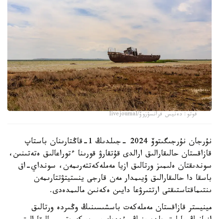
فوتو: دەنيس فرانسۋزوۆ/livejournal
نۇرجان نۇرجىگىتوۆ 2024 -جىلدىڭ 1-قاڭتارىنان باستاپ
قازاقستان حالىقارالىق ارالدى قۇتقارۋ قورىنا ءتوراعالىق ەتەتىنىن،
سوندىقتان ەلىمىز ورتالىق ازيا مەملەكەتتەرىمەن، سونداي-اق
باسقا دا حالىقارالىق ۇيىمدار مەن قارجى ينستيتۋتتارىمەن
ىنتىماقتاستىقتى ارتتىرۋعا دايىن ەكەنىن مالىمدەدى.
مينيستر قازاقستان مەملەكەت باسشىسىنىڭ وڭىردە ورتالىق