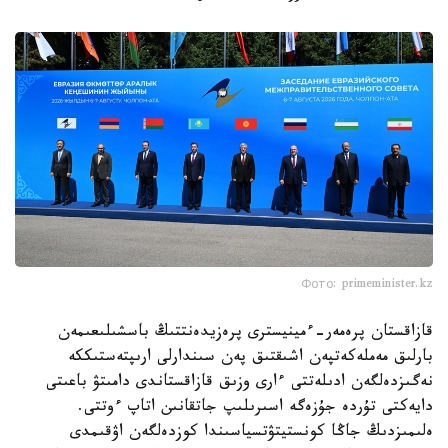
Фото: primeminister.kz
قازاقستان پرەمەر-ءمينيسترى پرەزيدەنتتىڭ باسشىلىعىمەن
بارلىق مەملەكەتپەن اشىقتىق پەن سىندارلى ارىپتەستىككە
نەگىزدەلگەن ادىلەتتى ءارى وزىق قازاقستاندى دامىتۋ باعىتى
دايەكتى تۇردە جۇزەگە اسىرىلىپ جاتقانىن اتاپ ءوتتى.
ەلىمىزدىڭ جاڭا كونستيتۋتسياسىندا كوزدەلگەن اۋقىمدى