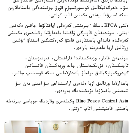
ازيانىڭ بارلىق ەلدەرىنىڭ مۇددەلەرىن ەسكەرەتىن حالىقارالىق
سۋ- ەنەرگەتيكالىق كونسورتسيۋم قۇرۋ جونىندەگى باستامالارىن
ىسكە اسىرۋعا نيەتتى ەكەنىن اتاپ ءوتتى.
ەلشى BPCA-نىڭ ءبىرىنشى كەزەڭى اياقتالۋعا جاقىن ەكەنىن
ايتتى، سوندىقتان قازىرگى ۋاقىتتا باعدارلاما وكىلدەرى ەكىنشى
كەزەڭدە قانداي باعىتتاردى قامتۋ كەرەكتىگىن انىقتاۋ ءۇشىن
ورتالىق ازيا ەلدەرىنە بارادى.
سونىمەن قاتار، وزبەكستاندا قازاقستان، قىرعىزستان،
تاجىكستان، تۇرىكمەنستان جانە وزبەكستان قاتىساتىن
گيدروگەولوگيالىق بولجاۋ باعدارلاماسى ىسكە قوسىلىپ جاتىر.
باعدارلاما ورتالىق ازيا ەلدەرى اراسىنداعى سۋ اعىنى مەن سۋ
شىعىنىن باقىلاۋعا مۇمكىندىك بەرەدى.
Blue Peace Central Asia وكىلدەرى ولاردىڭ جوباسى بىرنەشە
باعىتتى قامتيتىنىن اتاپ ءوتتى.