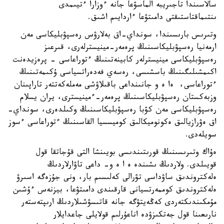
سالاسىندا تاجىريبە الماسۋعا جانە ءوزارا ءتيىمدى
ىنتىماقتاستىقتى دامىتۋعا ءاردايىم اشىق.
وتىرىس بارىسىندا، سونداي-اق بەلارۋس رەسپۋبليكاسى مەن
ارمەنيا رەسپۋبليكاسىنىڭ پرەمەر-مينيسترلەرى، قىرعىز
رەسپۋبليكاسى مينيسترلەر كابينەتىنىڭ ءتوراعاسى - پرەزيدەنت
اكىمشىلىگىنىڭ باسشىسى، رەسەي فەدەراتسياسى ۇكىمەتىنىڭ
ءتوراعاسى، ەا ە و جانىنداعى باقىلاۋشى مەملەكەتتەر تاراپىنان
وزبەكستان رەسپۋبليكاسىنىڭ پرەمەر-ءمينيسترى، يران يسلام
رەسپۋبليكاسى مەن كۋبا رەسپۋبليكاسىنىڭ وكىلدەرى، سونداي-
اق ەۋرازيالىق ەكونوميكالىق كوميسسيا القاسىنىڭ ءتوراعاسى ءسوز
سويلەدى.
ەۇاك وتىرىسىنىڭ قورىتىندىسى بويىنشا التى قۇجاتقا قول
قويىلدى. ولاردىڭ ىشىندە ە ا ە و- داعى تاۋارلاردىڭ
ەلەكتروندىق ساۋداسى تۋرالى كەلىسىم بار، ونى جۇزەگە اسىرۋ
ەلەكتروندىق كوممەرتسيانى قارقىندى دامىتۋعا، بيزنەس ءۇشىن
مۇمكىندىكتەردى كەڭەيتۋگە جانە قاتىسۋشىلاردىڭ ارىپتەستەر
نارىعىنا قول جەتكىزۋدە اناعۇرلىم قولايلى جاعدايلار