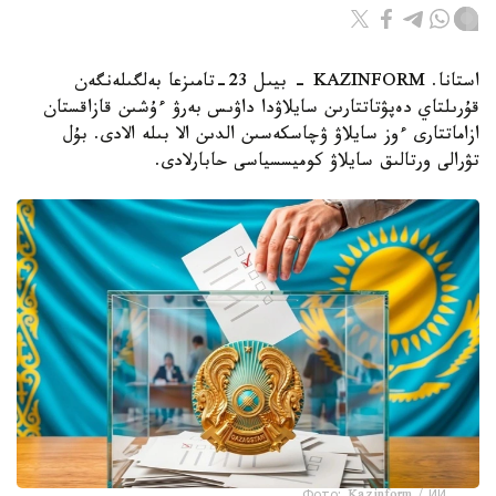
استانا. KAZINFORM - بيىل 23-تامىزعا بەلگىلەنگەن
قۇرىلتاي دەپۋتاتتارىن سايلاۋدا داۋىس بەرۋ ءۇشىن قازاقستان
ازاماتتارى ءوز سايلاۋ ۋچاسكەسىن الدىن الا بىلە الادى. بۇل
تۋرالى ورتالىق سايلاۋ كوميسسياسى حابارلادى.