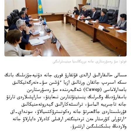
فوتو: سۋ رەسۋرستارى جانە يرريگاتسيا مينيسترلىگى
مىسالى حالىقارالىق ارالدى قۇتقارۋ قورى جانە دۇنيەجۇزىلىك بانك
ىسكە اسىرىپ جاتقان ورتالىق ازيا ءۇشىن سۋ-ەنەرگەتيكالىق
باعدارلاماسى (Cawep) شەڭبەرىندە سۋ رەسۋرستارىن
باسقارۋدىڭ وڭىرلىك ينستيتۋتتارىن نىعايتۋ، ساراپشىلاردى تارتۋ
جانە تاجىريبە الماسۋ، ترانسشەكارالىق گيدروتەحنيكالىق
قۇرىلىستاردى جاڭعىرتۋ جانە رەكونسترۋكتسيالاۋ، سونداي-اق
ءارتۇرلى كۋرستار مەن ترەنينگتەر ارقىلى كادرلار دايارلاۋ جانە
ولاردىڭ بىلىكتىلىگىن ارتتىرۋ.