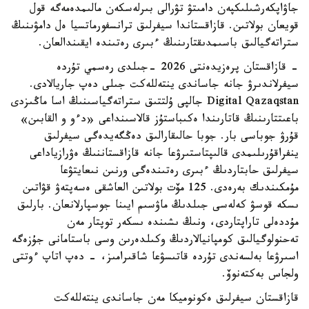
جاۋاپكەرشىلىكپەن دامىتۋ تۋرالى بىرلەسكەن مالىمدەمەگە قول
قويعان بولاتىن. قازاقستاندا سيفرلىق ترانسفورماتسيا ەل دامۋىنىڭ
ستراتەگيالىق باسىمدىقتارىنىڭ ءبىرى رەتىندە ايقىندالعان.
- قازاقستان پرەزيدەنتى 2026 -جىلدى رەسمي تۇردە
سيفرلاندىرۋ جانە جاساندى ينتەللەكت جىلى دەپ جاريالادى.
Digital Qazaqstan جالپى ۇلتتىق ستراتەگياسىنىڭ اسا ماڭىزدى
باعىتتارىنىڭ قاتارىندا ەكىباستۇز قالاسىنداعى «دءو و القابىن»
قۇرۋ جوباسى بار. جوبا حالىقارالىق دەڭگەيدەگى سيفرلىق
ينفراقۇرىلىمدى قالىپتاستىرۋعا جانە قازاقستاننىڭ ەۋرازياداعى
سيفرلىق حابتاردىڭ ءبىرى رەتىندەگى ورنىن نىعايتۋعا
مۇمكىندىك بەرەدى. 125 مۆت بولاتىن العاشقى ەسەپتەۋ قۋاتىن
ىسكە قوسۋ كەلەسى جىلدىڭ ماۋسىم ايىنا جوسپارلانعان. بارلىق
مۇددەلى تاراپتاردى، ونىڭ ىشىندە ىسكەر توپتار مەن
تەحنولوگيالىق كومپانيالاردىڭ وكىلدەرىن وسى باستامانى جۇزەگە
اسىرۋعا بەلسەندى تۇردە قاتىسۋعا شاقىرامىز، - دەپ اتاپ ءوتتى
ولجاس بەكتەنوۆ.
قازاقستان سيفرلىق ەكونوميكا مەن جاساندى ينتەللەكت