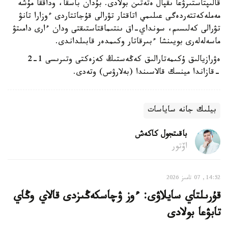
قالىپتاستىرۋعا ىقپال ەتەتىن بولادى. بۇدان باسقا، وداققا مۇشە
مەملەكەتتەردەگى عىلىمي اتاقتار تۋرالى قۇجاتتاردى ءوزارا تانۋ
تۋرالى كەلىسىم، سونداي-اق ىنتىماقتاستىقتى ودان ءارى دامىتۋ
ماسەلەلەرى بويىنشا ءبىرقاتار وكىمدەر قابىلداندى.
ەۋرازيالىق ۇكىمەتارالىق كەڭەستىڭ كەزەكتى وتىرىسى 1-2
-قازاندا مينسك قالاسىندا (بەلارۋس) وتەدى.
بيلىك جانە ساياسات
باقىتجول كاكەش
اۆتور
14:52, 07 تامىز 2026
قۇرىلتاي سايلاۋى: ءوز ۋچاسكەڭىزدى قالاي وڭاي
تابۋعا بولادى