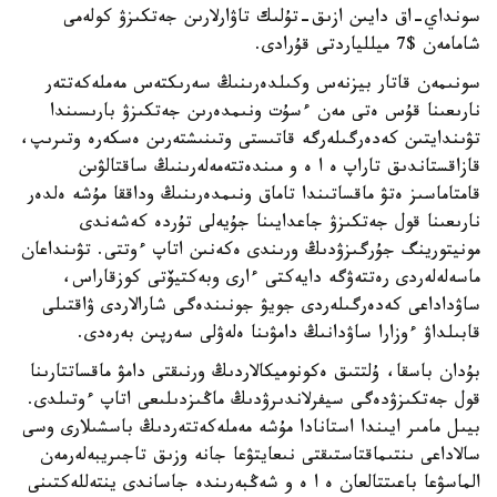
سونداي-اق دايىن ازىق-تۇلىك تاۋارلارىن جەتكىزۋ كولەمى
شامامەن $7 ميللياردتى قۇرادى.
سونىمەن قاتار بيزنەس وكىلدەرىنىڭ سەرىكتەس مەملەكەتتەر
نارىعىنا قۇس ەتى مەن ءسۇت ونىمدەرىن جەتكىزۋ بارىسىندا
تۋىندايتىن كەدەرگىلەرگە قاتىستى وتىنىشتەرىن ەسكەرە وتىرىپ،
قازاقستاندىق تاراپ ە ا ە و مىندەتتەمەلەرىنىڭ ساقتالۋىن
قامتاماسىز ەتۋ ماقساتىندا تاماق ونىمدەرىنىڭ وداققا مۇشە ەلدەر
نارىعىنا قول جەتكىزۋ جاعدايىنا جۇيەلى تۇردە كەشەندى
مونيتورينگ جۇرگىزۋدىڭ ورىندى ەكەنىن اتاپ ءوتتى. تۋىنداعان
ماسەلەلەردى رەتتەۋگە دايەكتى ءارى وبەكتيۆتى كوزقاراس،
ساۋداداعى كەدەرگىلەردى جويۋ جونىندەگى شارالاردى ۋاقتىلى
قابىلداۋ ءوزارا ساۋدانىڭ دامۋىنا ەلەۋلى سەرپىن بەرەدى.
بۇدان باسقا، ۇلتتىق ەكونوميكالاردىڭ ورنىقتى دامۋ ماقساتتارىنا
قول جەتكىزۋدەگى سيفرلاندىرۋدىڭ ماڭىزدىلىعى اتاپ ءوتىلدى.
بيىل مامىر ايىندا استانادا مۇشە مەملەكەتتەردىڭ باسشىلارى وسى
سالاداعى ىنتىماقتاستىقتى نىعايتۋعا جانە وزىق تاجىريبەلەرمەن
الماسۋعا باعىتتالعان ە ا ە و شەڭبەرىندە جاساندى ينتەللەكتىنى