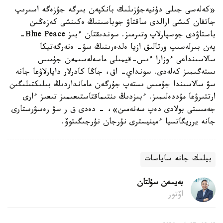
«كەلەسى جىلى دۇنيەجۇزىلىك بانكپەن بىرگە جۇزەگە اسىرىپ
جاتقان كىشى ارالدى ساقتاۋ جوباسىنىڭ ەكىنشى كەزەڭىن
باستاۋدى جوسپارلاپ وتىرمىز. سوندىقتان ءبىز Blue Peace-
پەن بىرلەسىپ ورتالىق ازيا ەلدەرىنىڭ سۋ- ەنەرگەتيكا
سالاسىنداعى ءوزارا ءىس-قيمىلى ماسەلەسىمەن جۇمىس
ىستەگىمىز كەلەدى. سونداي- اق، جاڭا كادرلار دايارلاۋعا جانە
سۋ سالاسىندا جۇمىس ىستەپ جۇرگەن مامانداردىڭ بىلىكتىلىگىن
ارتتىرۋعا مۇددەلىمىز. ءبىزدىڭ ىنتىماقتاستىعىمىز تىعىز ءارى
جەمىستى بولادى دەپ سەنەمىن»، - دەدى ق ر سۋ رەسۋرستارى
جانە يرريگاتسيا ءمينيسترى نۇرجان نۇرجىگىتوۆ.
بيلىك جانە ساياسات
بەيسەن سۇلتان
اۆتور