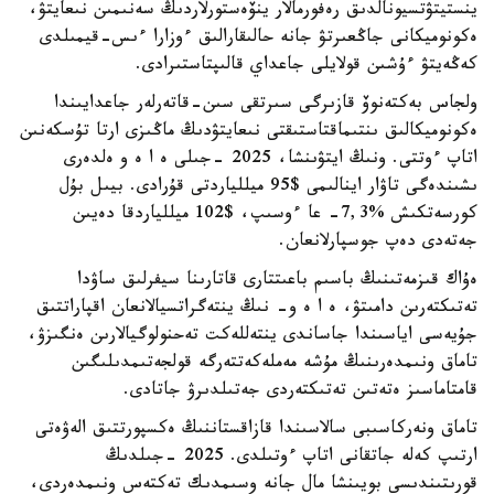
ينستيتۋتسيونالدىق رەفورمالار ينۆەستورلاردىڭ سەنىمىن نىعايتۋ،
ەكونوميكانى جاڭعىرتۋ جانە حالىقارالىق ءوزارا ءىس-قيمىلدى
كەڭەيتۋ ءۇشىن قولايلى جاعداي قالىپتاستىرادى.
ولجاس بەكتەنوۆ قازىرگى سىرتقى سىن-قاتەرلەر جاعدايىندا
ەكونوميكالىق ىنتىماقتاستىقتى نىعايتۋدىڭ ماڭىزى ارتا تۇسكەنىن
اتاپ ءوتتى. ونىڭ ايتۋىنشا، 2025 -جىلى ە ا ە و ەلدەرى
ىشىندەگى تاۋار اينالىمى $95 ميللياردتى قۇرادى. بيىل بۇل
كورسەتكىش %7,3- عا ءوسىپ، $102 ميللياردقا دەيىن
جەتەدى دەپ جوسپارلانعان.
ەۇاك قىزمەتىنىڭ باسىم باعىتتارى قاتارىنا سيفرلىق ساۋدا
تەتىكتەرىن دامىتۋ، ە ا ە و- نىڭ ينتەگراتسيالانعان اقپاراتتىق
جۇيەسى اياسىندا جاساندى ينتەللەكت تەحنولوگيالارىن ەنگىزۋ،
تاماق ونىمدەرىنىڭ مۇشە مەملەكەتتەرگە قولجەتىمدىلىگىن
قامتاماسىز ەتەتىن تەتىكتەردى جەتىلدىرۋ جاتادى.
تاماق ونەركاسىبى سالاسىندا قازاقستاننىڭ ەكسپورتتىق الەۋەتى
ارتىپ كەلە جاتقانى اتاپ ءوتىلدى. 2025 -جىلدىڭ
قورىتىندىسى بويىنشا مال جانە وسىمدىك تەكتەس ونىمدەردى،