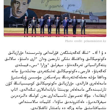
Photo credit: primeminister.kz
ە ۇ ا ك- ءتىڭ كەڭەيتىلگەن قۇرامداعى وتىرىسىندا ەۋرازيالىق
ەكونوميكالىق وداقتىڭ ىشكى نارىعىن ودان ءارى دامىتۋ، سالالىق
ينتەگراتسيانى تەرەڭدەتۋ، سيفرلىق ءوزارا ءىس-قيمىلدى
كەڭەيتۋ، قارجى-ەكونوميكالىق تەتىكتەردى جەتىلدىرۋ جانە
وداققا مۇشە مەملەكەتتەردىڭ بىرلەسكەن جۇمىسىن ۇيلەستىرۋ
ماسەلەلەرى قارالدى. ەۋرازيالىق ەكونوميكالىق كوميسسيانىڭ كۇن
تارتىبىندەگى ماسەلەلەر بويىنشا باياندامالارى تىڭدالدى. اتاپ
ايتقاندا، جۇك تەمىرجول تاسىمالدارى مەن كولىك دالىزدەرىن
سيفرلاندىرۋ، ەلەكتروندىق ساۋدا، كليمات سالاسىنداعى
ىنتىماقتاستىق جانە وزگە دە باعىتتار تالقىلاندى.