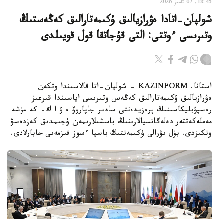
18:45, 07 تامىز 2026
شولپان-اتادا ەۋرازيالىق ۇكىمەتارالىق كەڭەستىڭ
وتىرىسى ءوتتى: التى قۇجاتقا قول قويىلدى
استانا. KAZINFORM - شولپان-اتا قالاسىندا وتكەن
ەۋرازيالىق ۇكىمەتارالىق كەڭەس وتىرىسى اياسىندا قىرعىز
رەسپۋبليكاسىنىڭ پرەزيدەنتى سادىر جاپاروۆ ە ۇ ا ك- كە مۇشە
مەملەكەتتەر دەلەگاتسيالارىنىڭ باسشىلارىمەن ۇجىمدىق كەزدەسۋ
وتكىزدى. بۇل تۋرالى ۇكىمەتتىڭ باسپا ءسوز قىزمەتى حابارلادى.