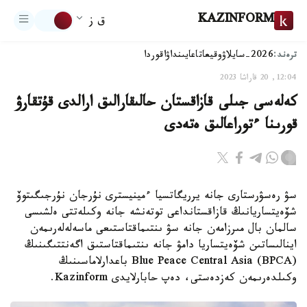
KAZINFORM
ق ز
ترەند:
2026-سايلاۋ
وقيعا
تاعايىنداۋ
اقوردا
12:04, 20 قاراشا 2023
كەلەسى جىلى قازاقستان حالىقارالىق ارالدى قۇتقارۋ
قورىنا ءتوراعالىق ەتەدى
سۋ رەسۋرستارى جانە يرريگاتسيا ءمينيسترى نۇرجان نۇرجىگىتوۆ
شۆەيتساريانىڭ قازاقستانداعى توتەنشە جانە وكىلەتتى ەلشىسى
سالمان بال مىرزامەن جانە سۋ ىنتىماقتاستىعى ماسەلەلەرىمەن
اينالىساتىن شۆەيتساريا دامۋ جانە ىنتىماقتاستىق اگەنتتىگىنىڭ
Blue Peace Central Asia (BPCA) باعدارلاماسىنىڭ
وكىلدەرىمەن كەزدەستى، دەپ حابارلايدى Kazinform.