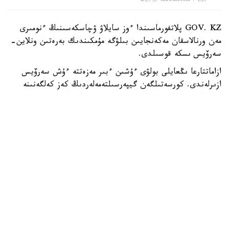
Фото: Kazinform / ИИ
GOV. KZ پلاتفورماسىندا ءوز سايلاۋ ۋچاسكەسىنىڭ ءنومىرى
مەن ورنالاسقان مەكەنجايىن بىلۋگە مۇمكىندىك بەرەتىن ونلاين-
سەرۆيس ىسكە قوسىلدى.
ازاماتتارعا ىڭعايلى بولۋى ءۇشىن ءبىر مەزەتتە ءۇش سەرۆيس
ازىرلەندى. كورسەتىلگەن گيپەرسىلتەمەلەردىڭ كەز كەلگەنىنە
ءوتۋ ارقىلى سايلاۋشى ءوزىنىڭ ءوڭىرىن تاڭداپ، ج س ن
ەنگىزىپ، سايلاۋ ۋچاسكەسىنىڭ ءنومىرىن، سونداي-اق ونىڭ
مەكەنجايىن بىلە الادى.