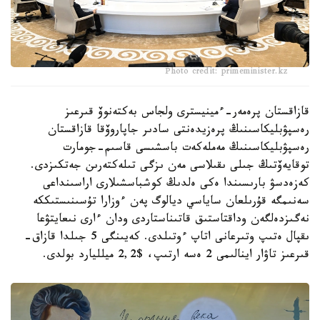
Photo credit: primeminister.kz
قازاقستان پرەمەر-ءمينيسترى ولجاس بەكتەنوۆ قىرعىز
رەسپۋبليكاسىنىڭ پرەزيدەنتى سادىر جاپاروۆقا قازاقستان
رەسپۋبليكاسىنىڭ مەملەكەت باسشىسى قاسىم-جومارت
توقايەۆتىڭ جىلى ىقىلاسى مەن ىزگى تىلەكتەرىن جەتكىزدى.
كەزەدسۋ بارىسىندا ەكى ەلدىڭ كوشباسشىلارى اراسىنداعى
سەنىمگە قۇرىلعان ساياسي ديالوگ پەن ءوزارا تۇسىنىستىككە
نەگىزدەلگەن وداقتاستىق قاتىناستاردى ودان ءارى نىعايتۋعا
ىقپال ەتىپ وتىرعانى اتاپ ءوتىلدى. كەيىنگى 5 جىلدا قازاق-
قىرعىز تاۋار اينالىمى 2 ەسە ارتىپ، $2,2 ميلليارد بولدى.