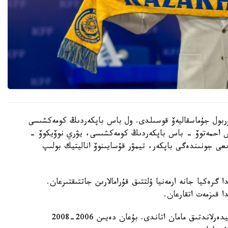
 نۇربول جۇماسقاليەۆ قوسىلدى. ول باس باپكەردىڭ كومەكشىسى
دوس احمەتوۆ - باس باپكەردىڭ كومەكشىسى، يۋري نوۆيكوۆ -
ىعى جونىندەگى باپكەر، تيمۋر قۇسايىنوۆ اناليتيك بولىپ
گرەكيا جانە ارمەنيا ۇلتتىق قۇرامالارىن جاتتىقتىرعان.
ا قىزمەت اتقارعان.
ول قازاقستان ۇلتتىق قۇراماسىن باسقارعان ەكىنشى نيدەرلاندتىق مامان اتاندى. بۇعان دەيىن 2006-2008