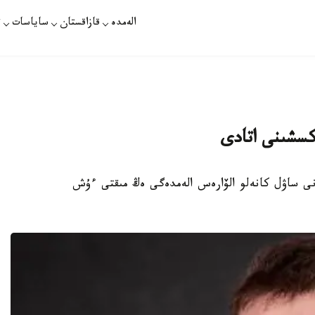
الەمدە
قازاقستان
ساياسات
ت
كسشىنى اتادى
ونى ساۋل كانەلو الۆارەس الەمدەگى ەڭ مىقتى ءۇش