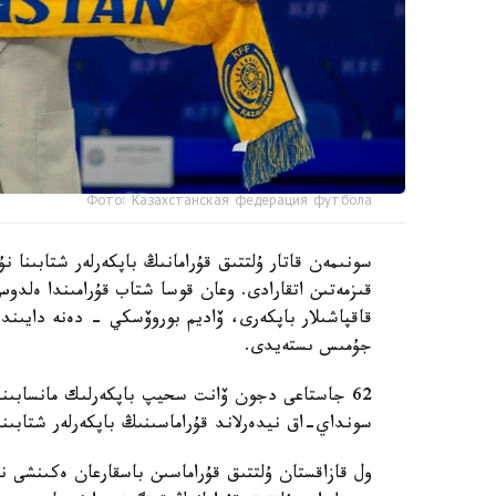
Фото: Казахстанская федерация футбола
سونىمەن قاتار ۇلتتىق قۇرامانىڭ باپكەرلەر شتابىنا
قىزمەتىن اتقارادى. وعان قوسا شتاب قۇرامىندا ەل
قاقپاشىلار باپكەرى، ۆاديم بوروۆسكي - دەنە دايىند
جۇمىس ىستەيدى.
62 جاستاعى دجون ۆانت سحيپ باپكەرلىك مانسابىندا 
سونداي-اق نيدەرلاند قۇراماسىنىڭ باپكەرلەر شتابىند