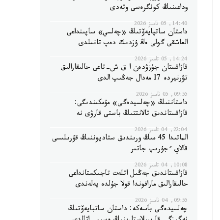
وداعىنىڭ كونگرەسى وتەدى
14:40, 05 تامىز 2026
داستان ساتپايەۆتىڭ «چەلسي» ساپىنداعى
العاشقى گولى ەڭ ۇزدىك دەپ تانىلدى
14:24, 05 تامىز 2026
قازاقستان جۇزۋدەن ا ق ش-تاعى حالىقارالىق
تۋرنيردە 17 مەدال جەڭىپ الدى
09:55, 05 تامىز 2026
داستاننىڭ «چەلسيدەگى» مۇمكىندىگى:
قازاقستاندىق تالانتتىڭ باستى قارۋى نە
22:04, 04 تامىز 2026
الماتىدا 45 مىڭ ورىندىق ستاديوننىڭ قۇرىلىسى
قالاي ءجۇرىپ جاتىر
10:08, 04 تامىز 2026
قازاقستاندىق جەڭىل اتلەت تاجىكستانداعى
حالىقارالىق مارافوندا قولا جۇلدە يەلەندى
09:55, 04 تامىز 2026
چەلسيدەگى باسەكە: داستان ساتبايەۆتىڭ