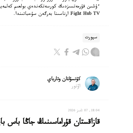
ءۇشىن قۇرمەتسىزدىك كورسەتكەندەي بولعىم كەلمەي
Fight Hub TV ارناسىنا بەرگەن سۇحباتىندا.
سپورت
كۇنسۇلتان وتارباي
اۆتور
18:04, 07 تامىز 2026
قازاقستان قۇراماسىنىڭ جاڭا باس با