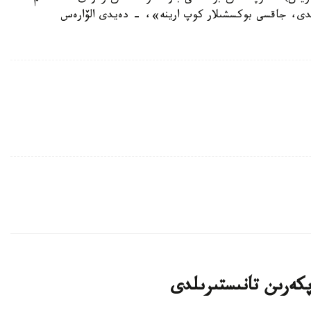
دى، جاقسى بوكسشىلار كوپ ارينە»، - دەيدى الۆارەس
پكەرىن تانىستىرىلدى