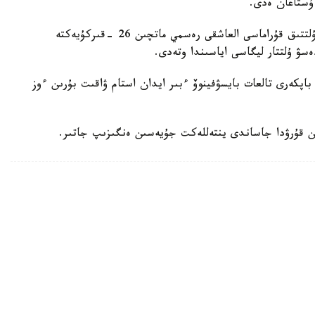
 ۇستاعان ەدى.
دجون ۆانت سحيپ جەتەكشىلىك ەتەتىن قازاقستان ۇلتتىق قۇراماسى العاشقى رەسمي ماتچىن 26 -قىركۇيەكتە
ەسۋ ۇلتتار ليگاسى اياسىندا وتەدى.
اپكەرى تالعات بايسۋفينوۆ ءبىر ايدان استام ۋاقىت بۇرىن ءوز
ن قۇرۋدا جاساندى ينتەللەكت جۇيەسىن ەنگىزىپ جاتىر.