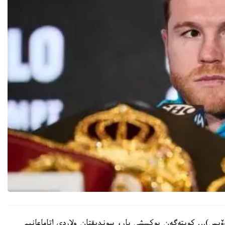
ۆيس)… كوپتەگەن بوكسشى بار، سوندىقتان ولاردى اتاماعانىم