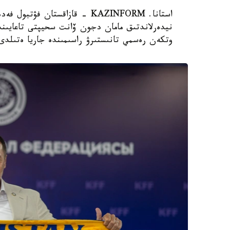
استانا. KAZINFORM - قازاقستان
نيدەرلاندتىق مامان دجون ۆانت سحيپتى تاعايىندا
وتكەن رەسمي تانىستىرۋ راسىمىندە جاريا ەتىلدى