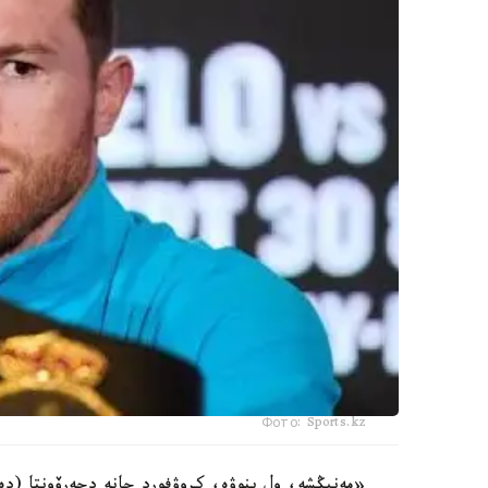
Фото: Sports.kz
«مەنىڭشە، ول ينوۋە، كروۋفورد جانە دجەرۆونتا (دە