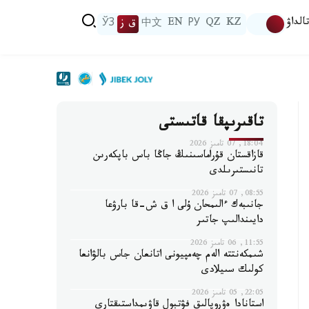
الداۋ
KZ
QZ
РУ
EN
中文
ق ز
ЎЗ
تاقىرىپقا قاتىستى
18:04, 07 تامىز 2026
قازاقستان قۇراماسىنىڭ جاڭا باس باپكەرىن
تانىستىرىلدى
08:55, 07 تامىز 2026
جانىبەك ءالىمحان ۇلى ا ق ش-قا بارۋعا
دايىندالىپ جاتىر
11:55, 06 تامىز 2026
شىمكەنتتە الەم چەمپيونى اتانعان جاس بالۋانعا
كولىك سىيلادى
22:05, 05 تامىز 2026
استانادا ەۋروپالىق فۋتبول قاۋىمداستىقتارى