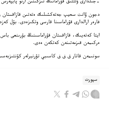
-جىلدارى ۇلتتىق قۇرامانىڭ تىزگىنىن ارنو پايپەرس
فارەر ارالدارى قۇراماسىنا قارسى وتكىزەدى. بۇل كەزد
ايتا كەتەيىك، قازاقستان قۇراماسىنىڭ بۇرىنعى باس ب
ەركىمەن قىزمەتىنەن كەتكەن ەدى.
سونىمەن قاتار ق ف ف كاسىبي تۋرنيرلەر كۇنتىزبەسى
سپورت
باقىتجول كاكەش
اۆتور