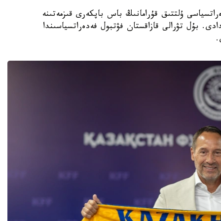
 فۋتبول فەدەراتسياسى ۇلتتىق قۇرامانىڭ باس باپكەرى قىزمەتىنە
دى. بۇل تۋرالى قازاقستان فۋتبول فەدەراتسياسىندا
.