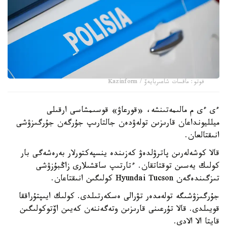
فوتو: ماقسات شاعىربايەۆ / Kazinform
ءى ءى م مالىمەتىنشە، «قورعاۋ» قوسىمشاسى ارقىلى
ميلليونداعان قارىزىن تولەۋدەن جالتارىپ جۇرگەن جۇرگىزۋشى
انىقتالعان.
قالا كوشەلەرىن پاترۋلدەۋ كەزىندە ينسپەكتورلار بەرەشەگى بار
كولىك يەسىن توقتاتقان. ءتارتىپ ساقشىلارى زاڭبۇزۋشى
تىزگىندەگەن Hyundai Tucson كولىگىن انىقتاعان.
جۇرگىزۋشىگە تولەمدەر تۋرالى ەسكەرتىلدى. كولىك ايىپتۇراققا
قويىلدى. قالا تۇرعىنى قارىزىن وتەگەننەن كەيىن اۆتوكولىگىن
قايتا الا الادى.