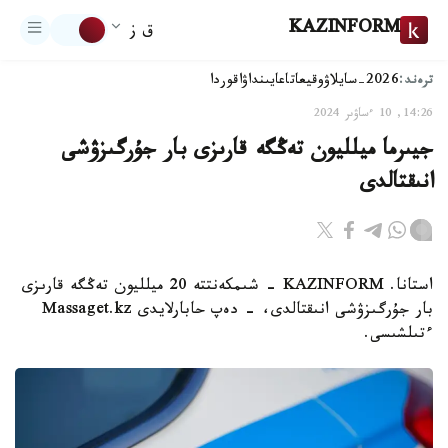
KAZINFORM
ق ز
ترەند:
2026-سايلاۋ
وقيعا
تاعايىنداۋ
اقوردا
14:26, 10 ءساۋىر 2024
جيىرما ميلليون تەڭگە قارىزى بار جۇرگىزۋشى
انىقتالدى
استانا. KAZINFORM - شىمكەنتتە 20 ميلليون تەڭگە قارىزى
بار جۇرگىزۋشى انىقتالدى، - دەپ حابارلايدى Massaget.kz
ءتىلشىسى.