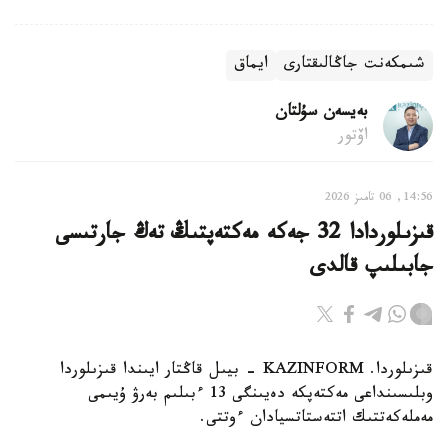
شىمكەنت جاڭالىقتارى
ايماق
بەيسەن سۇلتان
اۆتور
14:56, 06 تامىز 2026
قىزىلوردادا 32 جەكە مەكتەپتىڭ تەڭ جارتىسى
جابىلىپ قالدى
قىزىلوردا. KAZINFORM - بيىل قاڭتار ايىندا قىزىلوردا
وبلىسىنداعى مەكتەپكە دەيىنگى 13 ءبىلىم بەرۋ ۇيىمى
مەملەكەتتىك اتتەستاتسيادان ءوتتى.