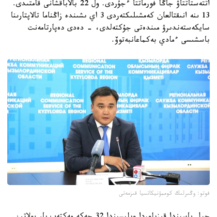
اتتەستاتتاۋ جاڭا فورماتتا ءجۇردى. ول 22 بالاباقشانى قامتىدى.
13 ىنە انىقتالعان كەمشىلىكتەردى 3 اي ىشىندە زاڭناما تالاپتارىنا
سايكەستەندىرۋ مىندەتى جۇكتەلدى، - دەدى دەپارتامەنت
باسشىسى ءمادي بەكماعانبەتوۆ.
فوتو: وڭىرلىك كوممۋنيكاتسيا قىزمەتى