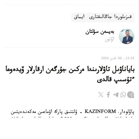
قىزىلوردا جاڭالىقتارى
ايماق
بەيسەن سۇلتان
اۆتور
13:24, 06 تامىز 2026
باياناۋىل تاۋلارىندا ەركىن جۇرگەن ارقارلار ۆيدەوعا
ءتۇسىپ قالدى
پاۆلودار. KAZINFORM - ۇلتتىق پارك اۋماعىن مەكەندەيتىن
تاۋ ارقارلارىنىڭ سانى بۇگىندە 800 گە تاياپ قالعان. جانۋارلار
قازاقستاننىڭ قىزىل كىتابىنا ەنگىزىلگەن.