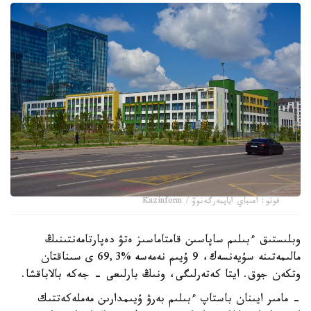
فوتو: اعىباي اياپبەرگەنوۆ / Kazinform
وبلىستىق ءبىلىم ساپاسىن قامتاماسىز ەتۋ دەپارتامەنتىنىڭ
مالىمەتىنە سۇيەنسەك، 9 ۇيىم نەمەسە %69,3 ى سىناقتان
وتكەن جوق. ايتا كەتەرلىگى، ونىڭ بارلىعى - جەكە بالاباقشا.
- مامىر ايىنان باستاپ ءبىلىم بەرۋ ۇيىمدارىن مەملەكەتتىك