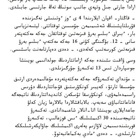
جىل باسىندا قىزىلوردا وبلىسىندا 32 جەكە مەكتەپ بار بولاتىن.
ارادا جارتى جىل وتپەي جاتىپ سونىڭ تەڭ جارتىسى جابىلدى.
- قاڭتار- اقپان ايلارىندا 4 ى ءوز ءوتىنىشى نەگىزىندە
قۇرىلتايشىنىڭ شەشىمىمەن جۇمىسىن توقتاتتى. ليتسەنزياسى
بار، ءبىراق ءبىلىم بەرۋ قىزمەتىن توقتاتقان جەكە مەكتەپتەر
سانى - 12. بۇگىنگى كۇنى 16 جەكە مەكتەپ ءبىلىم بەرۋ
قىزمەتىن كورسەتىپ كەلەدى، - دەدى دەپارتامەنت باسشىسى.
وسى ۋاقىت ىشىندە جەكە ازاماتتاردىڭ جولدانىمى بويىنشا
جوسپاردان تىس 13 تەكسەرۋ جۇرگىزىلدى.
- مۇنداي تەكسەرۋگە جەكە مەكتەپتەردە مۇعالىمدەردى ارتىق
جۇمىسقا تارتۋ، كەيبىر كونكۋرستىق قۇجاتتاردىڭ دۇرىس
راسىمدەلمەۋى، كونكۋرسقا تۇسكەن كانديداتتاردىڭ ناتيجەگە
قاناعاتتانباۋى سەبەپ. بالاباقشالاردا بالالارعا زيان كەلۋ
جاعدايلارى بويىنشا اتا-انالار شاعىمدانادى. تەكسەرۋ
ناتيجەسىندە 30 اكىمشىلىك ءىس قوزعالىپ، تەكسەرۋ
قورىتىندىسىمەن لاۋازىم يەلەرى اكىمشىلىك جاۋاپكەرشىلىككە
تارتىلدى، - دەدى ءمادي بەكماعانبەتوۆ.