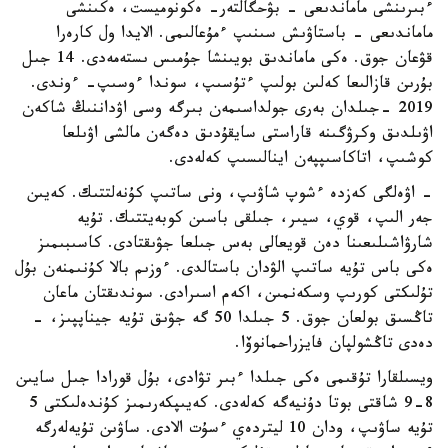
ءبىرىنشى ماماندىعى - بۋحگالتەر- ەكونوميست، ەكىنشى
ماماندىعى - باستاۋىش سىنىپ ءمۇعالىمى. الايدا ول كارەرا
قۋعان جوق. ەكى ماماندىق بويىنشا جۇمىس ىستەمەدى. 14 جىل
بۇرىن قازالىعا كەلىن بولىپ ءتۇسىپ، سوندا ءوسىپ- ءوندى.
2019 -جىلدان بەرى جولداسىمەن بىرگە وسى اۋداننىڭ شاكەن
اۋىلدىق وكرۋگىنە قاراستى سايقۇدىق دەگەن مالشى اۋىلعا
كوشىپ، اتاكاسىپپەن اينالىسىپ كەلەدى.
- اۋەلگى كەزدە ءشوپ شاۋىپ، ونى ساتىپ كۇنەلتتىك. كەيىن
جەر الىپ، قوي، سيىر، جىلقى باسىن كوبەيتتىك. تۇيە
شارۋاشىلىعىنا دەن قويعالى بەس جىلعا جۋىقتادى. كاسىبىمىز
ەكى باس تۇيە ساتىپ الۋدان باستالدى. ءوزىم بالا كۇنىمنەن بۇل
تۇلىكتى كورىپ وسكەنمىن، اكەم اسىرادى. سوندىقتان ماعان
تاڭسىق بولعان جوق. 5 جىلدا 50 گە جۋىق تۇيە جيناپپىز، -
دەدى تاڭشولپان فايزراحمانوۆا.
ويسىلقارا تۇقىمى ەكى جىلدا ءبىر تۋادى، بۇل قورادا جىل سايىن
8-9 شاقتى بوتا دۇنيەگە كەلەدى. كەيىپكەرىمىز كۇندەلىكتى 5
تۇيە ساۋىپ، ودان 10 ليتردەي ءسۇت الادى. ساۋىن تۇيەلەرگە