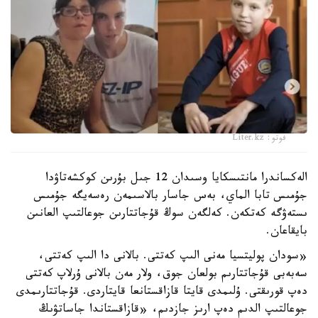
فوتو: Liter.kz
الەكساندرا مانتىسكايا وسىدان 12 جىل بۇرىن كوكشەتاۋدا
جۇمىس تابا الماي، بەس جاسار بالاسىمەن رەسەيگە جۇمىس
ىستەۋگە كەتكەن. كەلگەن سوڭ قۇجاتتارىن جوعالتىپ العانىن
بايقاعان.
«سودان پوليتسيا مەنى الىپ كەتتى. بالانى دا الىپ كەتتى،
سەبەبى قۇجاتتارىم بولعان جوق، ولار مەن بالانى ۇرلاپ كەتتى
دەپ قورىقتى. ۇلىمدى قايتا قازاقستانعا قايتاردى. قۇجاتتارىمدى
جوعالتىپ الدىم دەپ ارىز جازدىم، «قازاقستاندا جاساتۋىڭ