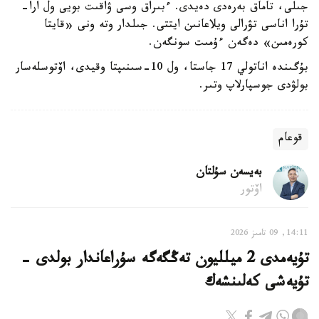
جىلى، تاماق بەرەدى دەيدى. ءبىراق وسى ۋاقىت بويى ول ارا-
تۇرا اناسى تۋرالى ويلاعانىن ايتتى. جىلدار وتە ونى «قايتا
كورەمىن» دەگەن ءۇمىت سونگەن.
بۇگىندە اناتولي 17 جاستا، ول 10-سىنىپتا وقيدى، اۆتوسلەسار
بولۋدى جوسپارلاپ وتىر.
قوعام
بەيسەن سۇلتان
اۆتور
14:11, 09 تامىز 2026
تۇيەمدى 2 ميلليون تەڭگەگە سۇراعاندار بولدى -
تۇيەشى كەلىنشەك