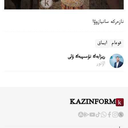
نازەركە سانيازوۆا
قوعام
ايماق
ريزابەك نۇسىپبەك ۇلى
اۆتور
KAZINFORM