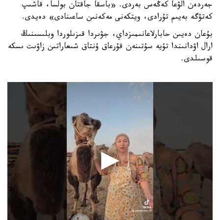
جەردەن الۋعا كەڭەس بەردى. «باسقا جاقتان بولسا، قاشىپ
كەتۋگە بەيىم تۇرادى، ويتكەنى مەكەنىن ساعىنادى» دەيدى.
بۇعان دەيىن حابارلاعانىمىزداي، جۋىردا قىزىلوردا وبلىسىنىڭ
ارال اۋدانىندا تۇيە سۇتىنەن قۇرعاق ۇنتاق شىعاراتىن زاۋىت ىسكە
قوسىلدى.