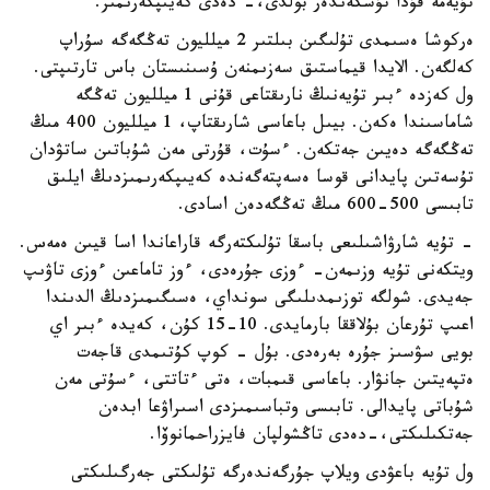
تۇيەمە قۇدا تۇسكەندەر بولدى،- دەدى كەيىپكەرىمىز.
ەركوشا ەسىمدى تۇلىگىن بىلتىر 2 ميلليون تەڭگەگە سۇراپ
كەلگەن. الايدا قيماستىق سەزىمنەن ۇسىنىستان باس تارتىپتى.
ول كەزدە ءبىر تۇيەنىڭ نارىقتاعى قۇنى 1 ميلليون تەڭگە
شاماسىندا ەكەن. بيىل باعاسى شارىقتاپ، 1 ميلليون 400 مىڭ
تەڭگەگە دەيىن جەتكەن. ءسۇت، قۇرتى مەن شۇباتىن ساتۋدان
تۇسەتىن پايدانى قوسا ەسەپتەگەندە كەيىپكەرىمىزدىڭ ايلىق
تابىسى 500-600 مىڭ تەڭگەدەن اسادى.
- تۇيە شارۋاشىلىعى باسقا تۇلىكتەرگە قاراعاندا اسا قيىن ەمەس.
ويتكەنى تۇيە وزىمەن- ءوزى جۇرەدى، ءوز تاماعىن ءوزى تاۋىپ
جەيدى. شولگە توزىمدىلىگى سونداي، ەسىگىمىزدىڭ الدىندا
اعىپ تۇرعان بۇلاققا بارمايدى. 10-15 كۇن، كەيدە ءبىر اي
بويى سۋسىز جۇرە بەرەدى. بۇل - كوپ كۇتىمدى قاجەت
ەتپەيتىن جانۋار. باعاسى قىمبات، ەتى ءتاتتى، ءسۇتى مەن
شۇباتى پايدالى. تابىسى وتباسىمىزدى اسىراۋعا ابدەن
جەتكىلىكتى،-دەدى تاڭشولپان فايزراحمانوۆا.
ول تۇيە باعۋدى ويلاپ جۇرگەندەرگە تۇلىكتى جەرگىلىكتى