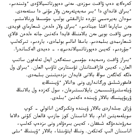
كەرەك» دەپ ۋاقىت سوزدى. مەنى دەپورتاتسيالاۋدى ءوتىندىم،
ءبىراق قانداي دا ءبىر سەبەپتەرمەن ولار مۇنى دا ىستەمەدى.
سودان بەيرەسمي تۇردە تازالىقشى بولىپ جۇمىسقا ورنالاستىم.
مەن ساپارعا اقشا جينادىم، ءبىراق ولار ەلدەن شىعارماي قويدى.
وسى ۋاقىت بويى مەن بالامنىڭ قايدا ەكەنىن جانە ەلدەن قالاي
شىعارىمدى بىلمەدىم. باسقا امالىم بولمادى، باردىم، تىركەلىپ
ءجۇردىم، كەيىن دەپورتاتسيالاندىم»، - دەيدى الەكساندرا.
ءبىراز ۋاقىت رەسەيدە جۇمىس ىستەگەن ايەل تەلەفون ساتىپ
العان، كەيىن قازاقستاننان تۋىستارىن تاۋىپ العان. ءبىراق ول
ەلگە كەلگەن سوڭ بالانى قايدان ىزدەيتىنىن بىلمەدى.
قامقورشىلىق ورگاندارى ونى «انالار ءۇيىنىڭ»
ۇيلەستىرۋشىسىمەن بايلانىستىرعان، سول كەزدە ول بالانىڭ
ۋريۋپينسك بالالار ۇيىندە ەكەنىن ءبىلدى.
ۇزاق جىلداردى بالالار ۇيىندە وتكىزگەن اناتولي - كوپ
سويلەمەيتىن ادام. بالا اناسىنان كوز جازىپ قالعان كۇنى دالاعا
سەرۋەندەۋگە شىققان، كەيىن بىرەۋلەر ونى ىزدەپ كەلىپ،
اناسىنان الىپ كەتكەن. ونىڭ ايتۋىنشا، بالالار ءۇيىنىڭ ءىشى