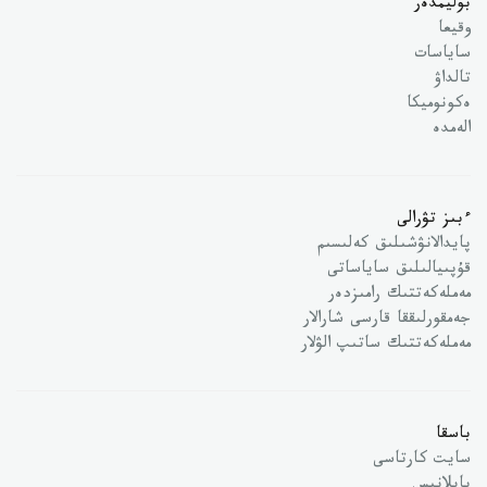
بوليمدەر
وقيعا
ساياسات
تالداۋ
ەكونوميكا
الەمدە
ءبىز تۋرالى
پايدالانۋشىلىق كەلىسىم
قۇپىيالىلىق ساياساتى
مەملەكەتتىك رامىزدەر
جەمقورلىققا قارسى شارالار
مەملەكەتتىك ساتىپ الۋلار
باسقا
سايت كارتاسى
بايلانىس