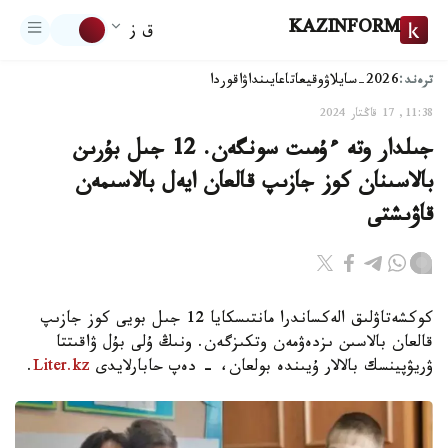
KAZINFORM
ق ز
ترەند:
2026-سايلاۋ
وقيعا
تاعايىنداۋ
اقوردا
11:38, 17 قاڭتار 2024
جىلدار وتە ءۇمىت سونگەن. 12 جىل بۇرىن
بالاسىنان كوز جازىپ قالعان ايەل بالاسىمەن
قاۋىشتى
كوكشەتاۋلىق الەكساندرا مانتىسكايا 12 جىل بويى كوز جازىپ
قالعان بالاسىن ىزدەۋمەن وتكىزگەن. ونىڭ ۇلى بۇل ۋاقىتتا
ۋريۋپينسك بالالار ۇيىندە بولعان، - دەپ حابارلايدى
Liter.kz
.