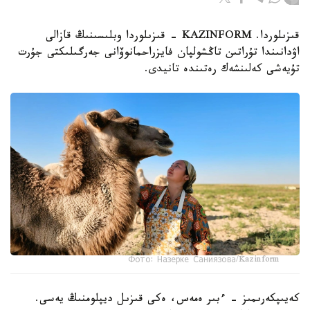
قىزىلوردا. KAZINFORM - قىزىلوردا وبلىسىنىڭ قازالى
اۋدانىندا تۇراتىن تاڭشولپان فايزراحمانوۆانى جەرگىلىكتى جۇرت
تۇيەشى كەلىنشەك رەتىندە تانيدى.
Фото: Назерке Саниязова/Kazinform
كەيىپكەرىمىز - ءبىر ەمەس، ەكى قىزىل ديپلومنىڭ يەسى.