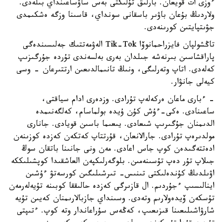
ءوزى ات قويعان. بارلىق تۇلىكتى بەس ساۋساعىنداي بىلەدى.
ولاردىڭ بۇعان باۋىر باسقانى سونداي، قاسىنا وزگە ەشكىمدى
جۋىتپايتىن كورىنەدى.
تاڭشولپان فايزراحمانوۆا Tik-Tok الەۋمەتتىك جەلىسىندەگى
پاراقشاسىن بىرنەشە جىلدان بەرى بەلسەندى تۇردە جۇرگىزىپ
كەلەدى. اتاپ وتەرلىگى، ونىڭ تانىمالدىعىن ارتتىرعان - وسى
كيەلى جانۋار.
- ءبارى ماعان ەركەلەپ تۇرادى. وزدەرى ادام سياقتى،
ساعىنادى. ەكى-ءۇش كۇن ۇيدە بولماسام، كەلگەنىمدە
الدىمنان جۇگىرىپ شىعادى. يىعىما باسىن قويادى. جانارى
مولدىرەپ تۇرادى. جارالانعان، قۇرتتاپ كەتكەن كەزدە كوزىنەن
ادەتتەگىدەن كوپ جاس اعادى. مەن ونى جانىنا باتقان سوڭ
جىلاپ تۇر دەپ تۇسىنەمىن. بلوگەرلىكپەن العاشقىدا كوپشىلىككە
اۋىلدىڭ كۇندەلىكتى تىنىس- تىرشىلىگىن كورسەتۋ ءۇشىن
اينالىسىپ ءجۇردىم. ال قازىرگى كەزدە حالىققا كوبىنە تۇيەلەرمەن
تۇسكەن ۆيدەولارىم وتەدى. وسىنداي جازبالارىمنان كەيىن تۇيە
شارۋاشىلىعىنا قىزىعىپ، كەڭەس سۇراعاندار وتە كوپ. ءتىپتى