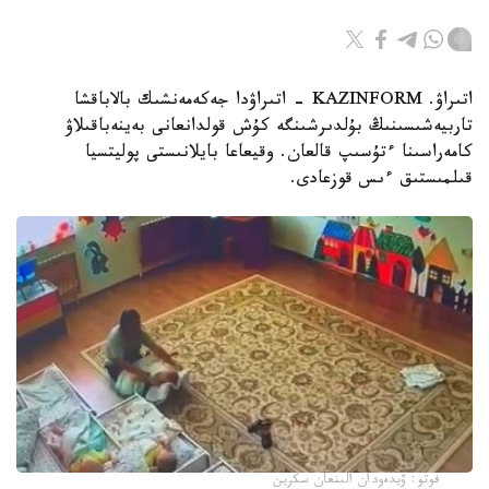
اتىراۋ. KAZINFORM - اتىراۋدا جەكەمەنشىك بالاباقشا
تاربيەشىسىنىڭ بۇلدىرشىنگە كۇش قولدانعانى بەينەباقىلاۋ
كامەراسىنا ءتۇسىپ قالعان. وقيعاعا بايلانىستى پوليتسيا
قىلمىستىق ءىس قوزعادى.
فوتو: ۆيدەودان الىنعان سكرين