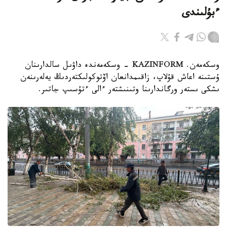
ءبۇلىندى
وسكەمەن. KAZINFORM - وسكەمەندە داۋىل سالدارىنان
ۇستىنە اعاش قۇلاپ، زاقىمدانعان اۆتوكولىكتەردىڭ يەلەرىنەن
ىشكى ىستەر ورگاندارىنا وتىنىشتەر ءالى ءتۇسىپ جاتىر.