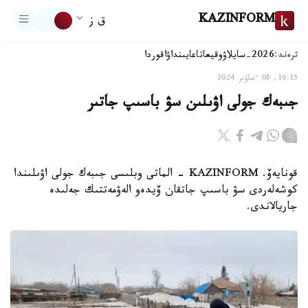
KAZINFORM
ق ز
ترەند:
2026-سايلاۋ
وقيعا
تاعايىنداۋ
اقوردا
16:15, 08 ءساۋىر 2024
جىبەك جولى اۋىلىن سۋ باسىپ جاتىر
قونايەۆ. KAZINFORM - الماتى وبلىسى جىبەك جولى اۋىلىندا
كوشەلەردى سۋ باسىپ جاتقان ۆيدەو الەۋمەتتىك جەلىدە
جاريالاندى.