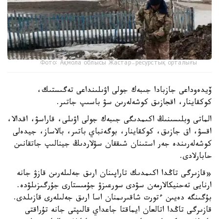
Фото: Ақмола облысы Жастар-ресурстық орталығы
ۆيدەوداعى جازبادا جىبەك جولى اۋىلىنداعى تەگىستىك،
كوكقاينار، اقجازىق كوشەلەرىن سۋ باسىپ جاتىر.
الماتى وبلىسىنىڭ اكىمدىگى جىبەك جولى اۋىلى، قاراسۋ، اقدالا،
اقسۋ، اق جازىق، كوكقاينار، بوگەنباي باتىر، بالاساز، جيدەلى
كوشەلەرىندە جەر استىنان شىققان سۋلاردىڭ جينالىپ جاتقانىن
حابارلادى.
«قازىرگى تاڭدا اكىمدىك تاراپىنان ارىق جەلىلەرىن قازۋ جانە
ارنايى تەحنيكالارمەن سۋدى سورعىزۋ جۇمىستارى جۇرگىزىلۋدە.
بۇگىنگە دەيىن ءتورت شاقىرىمنان اسا ارىق جەلىلەرى قازىلدى.
قازىرگى تاڭدا اتالعان ايماقتا جاعداي قالىپتى جانە تۇراقتى