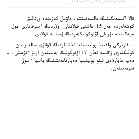
فوتو: وسكەمەن قالاسى اكىمدىگىنەن
قالا اكىمدىگىنىڭ مالىمەتىنشە، داۋىل كەزىندە ورتالىق
كوشەلەردە جەل 15 اعاشتى قۇلاتقان. ولاردىڭ ءبىرقاتارى جول
جيەگىندە تۇرعان اۆتوكولىكتەردىڭ ۇستىنە قۇلادى.
- قازىرگى ۋاقىتتا پوليتسياعا اعاشتاردىڭ قۇلاۋى سالدارىنان
كولىكتەرى زاقىمدانعان 17 اۆتوكولىك يەسىنەن ارىز ءتۇستى، -
دەپ حابارلادى شقو پوليتسيا دەپارتامەنتىنىڭ باسپا ءسوز
قىزمەتىنەن.
پوليتسياعا ءالى بارلىق زارداپ شەككەن كولىك يەلەرى جۇگىنىپ
ۇلگەرمەگەن بولۋى دا مۇمكىن.