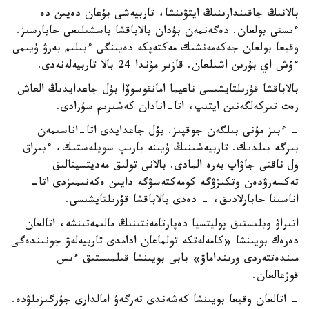
بالانىڭ جاقىندارىنىڭ ايتۋىنشا، تاربيەشى بۇعان دەيىن دە
ءىستى بولعان. دەگەنمەن بۇدان بالاباقشا باسشىلىعى حابارسىز.
وقيعا بولعان جەكەمەنشىك مەكتەپكە دەيىنگى ءبىلىم بەرۋ ۇيىمى
ءۇش اي بۇرىن اشىلعان. قازىر مۇندا 24 بالا تاربيەلەنەدى.
بالاباقشا قۇرىلتايشىسى ناعيما امانقوسوۆا بۇل جاعدايدىڭ العاش
رەت تىركەلگەنىن ايتىپ، اتا-انادان كەشىرىم سۇرادى.
- ءبىز مۇنى بىلگەن جوقپىز. بۇل جاعدايدى اتا-اناسىمەن
بىرگە بىلدىك. تاربيەشىنىڭ ۇيىنە بارىپ سويلەستىك، ءبىراق
ول ناقتى جاۋاپ بەرە المادى. بالانى تولىق مەديتسينالىق
تەكسەرۋدەن وتكىزۋگە كومەكتەسۋگە دايىن ەكەنىمىزدى اتا-
اناسىنا حابارلادىق، - دەدى بالاباقشا قۇرىلتايشىسى.
اتىراۋ وبلىستىق پوليتسيا دەپارتامەنتىنىڭ مالىمەتىنشە، اتالعان
دەرەك بويىنشا «كامەلەتكە تولماعان ادامدى تاربيەلەۋ جونىندەگى
مىندەتتەردى ورىنداماۋ» بابى بويىنشا قىلمىستىق ءىس
قوزعالعان.
- اتالعان وقيعا بويىنشا كەشەندى تەرگەۋ امالدارى جۇرگىزىلۋدە.