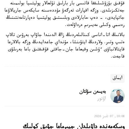
قۇقىق بۇزۋشىلىققا قاتىسى بار بارلىق تۇلعالار پوليتسيا بولىمىنە
جەتكىزىلدى. وزگە اقپارات تەرگەۋ مۇددەسىنە سايكەس جاريالاۋعا
جاتپايدى، - دەپ حابارلادى وبلىستىق پوليتسيا دەپارتامەنتىنىڭ
رەسمي وكىلى مەيىرىم ەرداۋلەت.
بالانىڭ اتا-اناسى كىنالىلەردىڭ زاڭ الدىندا جاۋاپ بەرۋىن تالاپ
ەتىپ وتىر. ولاردىڭ ايتۋىنشا، مۇنداي جاعدايدىڭ وزگە بالالارعا
قايتالانباۋى ءۇشىن وقيعاعا جان-جاقتى قۇقىقتىق باعا بەرىلۋى
قاجەت.
ايماق
بەيسەن سۇلتان
اۆتور
10:08, 07 تامىز 2026
وسكەمەندە داۋىلدان جيىرماعا جۋىق كولىك