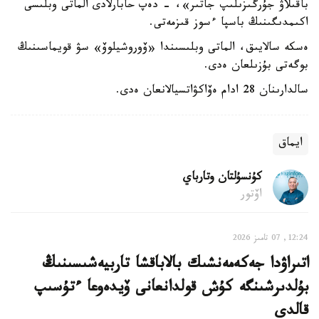
باقىلاۋ جۇرگىزىلىپ جاتىر»، - دەپ حابارلادى الماتى وبلىسى
اكىمدىگىنىڭ باسپا ءسوز قىزمەتى.
ەسكە سالايىق، الماتى وبلىسىندا «ۆوروشيلوۆ» سۋ قويماسىنىڭ
بوگەتى بۇزىلعان ەدى.
سالدارىنان 28 ادام ەۆاكۋاتسيالانعان ەدى.
ايماق
كۇنسۇلتان وتارباي
اۆتور
12:24, 07 تامىز 2026
اتىراۋدا جەكەمەنشىك بالاباقشا تاربيەشىسىنىڭ
بۇلدىرشىنگە كۇش قولدانعانى ۆيدەوعا ءتۇسىپ
قالدى