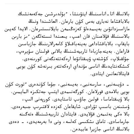
بالانىڭ اتا-اناسىنىڭ ايتۋىنشا، ءبۇلدىرشىن جەكەمەنشىك
بالاباقشاعا نەبارى بەس كۇن بارعان. العاشىندا ونىڭ
مازاسىزدانۋىن بەيىمدەلۋ كەزەڭىمەن بايلانىستىرعان. الايدا كەيىن
بالاسىنىڭ قۇلاعىنان قان اعىپ، يىعىندا تىستەلگەن ءىز بارىن
بايقاپ، بالاباقشاداعى بەينەباقىلاۋ كامەرالارىنىڭ جازباسىن
قاراعان. بەينەجازبادا تاربيەشىنىڭ بالانى قولىنان سۇيرەپ،
جۇلقىلاپ، كۇشتەپ ۇيىقتاتۋعا ارەكەتتەنگەنى كورىنەدى.
كىشكەنتايدىڭ اناسى مۇنداي ارەكەتتەر بىرنەشە كۇن بويى
قايتالانعانىن ايتادى.
- دۇيسەنبى، سارسەنبى، بەيسەنبى، جۇما كۇندەرى ءتورت كۇن
بويى بالامدى قورلاعان. كورگەنىمدى ايتىپ جەتكىزە المايمىن.
بالا ۇيىقتاماسا، قولىن جاۋىپ تاستايدى. كورپەنى الىپ،
ۇستىنەن باسىپ تۇرادى. شايقاعان كەزدە لاقتىرىپ جىبەرەدى.
بالا ەكى بەتىمەن قۇلايدى. قايتادان تاربيەشىنىڭ ەتەگىنە
جارماسادى. تاماق ىشكىسى كەلسە، ونى دا بەرمەيدى، - دەدى
بالانىڭ اناسى جازيرا عابيدەن.