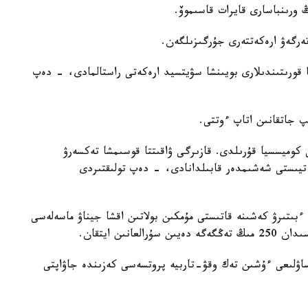
ورىنباسارى قايرات قاسىموۆ.
تەرگەۋ ارەكەتتەرى جۇرگىزىلگەن.
ا قورىتىندىلارى بويىنشا سۋيتسيد ارەكەتى راستالمادى، - دەپ
پ جاتقانىن اتاپ ءوتتى.
 كوميسسيا قۇرىلدى. قازىرگى ۋاقىتتا قوسىمشا تەكسەرۋ
ءتيىستى شەشىمدەر قابىلدانادى، - دەپ تولىقتىردى
-سىنىپ تۇلەكتەرىنىڭ ءبىتىرۋ كەشىنە قاتىستى مۇمكىن بولاتىن اقشا جيناۋ ماسەلەسى
نىن ايتقان.
ساۋلىعى ءۇشىن تەك وقۋ-تاربيە پروتسەسى كەزىندە جاۋاپتى