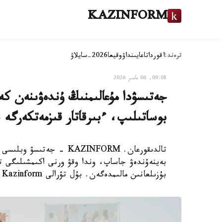
KAZINFORM
ترەند:
اقوردا
تاعايىنداۋ
وقيعا
2026-سايلاۋ
09:08, 06 مامىر 2026
جەتىسۋدا مۇعالىمنىڭ ۇندەۋىنەن كە
بوساتىلىپ، ءبىرقاتار قىزمەتكەرگە
تالدىقورعان. KAZINFORM -
بەينەۇندەۋ جاساپ، وندا وقۋ ورنى اكىمشىلىگى ت
بۇزىلعانىن مالىمدەگەن. بۇل تۋرالى Kazinform اگەنتتىگىنىڭ ءتىلشىسى جازدى.