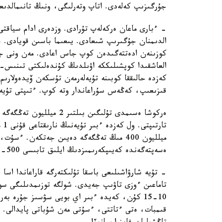
جۇرگىزىپ كەلەدى. اتاپ وتەرلىگى، ونىڭ تانىمالدىع
- ءبارى ماعان ەركەلەپ تۇرادى. وزدەرى ادام سياق
الدىمنان جۇگىرىپ شىعادى. يىعىما باسىن قويادى. ج
كوزىنەن ادەتتەگىدەن كوپ جاس اعادى. مەن ونى جان
العاشقىدا كوپشىلىككە اۋىلدىڭ كۇندەلىكتى تىنىس- 
كەزدە حالىققا كوبىنە تۇيەلەرمەن تۇسكەن ۆيدەولارىم
قىزىعىپ، كەڭەس سۇراعاندار وتە كوپ. ءتىپتى تۇيە
ەركوشا ەسىمدى تۇلىگىن بى
ميلليون 400 مىڭ تەڭگەگە دەيىن جەتكەن. ء
ەسەپتەگەندە كەيىپكەرىمىزدىڭ ايلىق تابىسى 500-600 مىڭ تەڭگەدەن اسادى.
- تۇيە شارۋاشىلىعى باسقا تۇلىكتەرگە قاراعاندا اس
تاماعىن ءوزى تاۋىپ جەيدى. شولگە توزىمدىلىگى سون
10-15 كۇن، كەيدە ءبىر اي بويى سۋسىز جۇرە ب
قىمبات، ەتى ءتاتتى، ءسۇتى مەن شۇباتى پايدالى. 