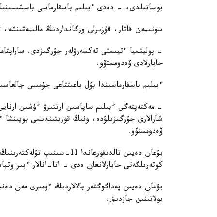
بوساتىلدى، - دەدى ءبىلىم باسقارماسى باسشىسىنىڭ 
سونىمەن قاتار، قۇزىرلى ورگانداردىڭ مالىمەتىنشە، 
- پوليتسيا ءتيىستى تەكسەرۋلەر جۇرگىزدى. ساراپتام
حابارلادى ۆەدومستۆو.
ءبىلىم باسقارماسىندا بۇل باعىتتاعى جۇمىس جالعاسى
- مەكتەپتەگى ءبىلىم ساپاسىن ارتتىرۋ ءۇشىن ارنايى
شارالارى جۇرگىزىلۋدە، ونىڭ قورىتىندىسى بويىنشا 
ۆەدومستۆو.
بۇعان دەيىن تالدىقورعاندا 11
كوتەرىلگەنى حابارلانعان ەدى - اتا-انالار ءبىر وتباسىدان 250 مىڭ تەڭگەگە دەيىن سۇرالعا
بۇعان دەيىن پەداگوگتەر بالالاردىڭ ءومىرى مەن دەن
بولاتىنىن جازدىق.