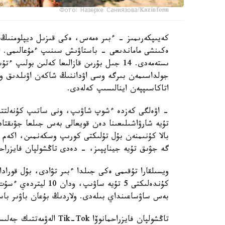
Фото: Назерке Саниязова/Kazinform
كەيىپكەرىمىز - ءبىر ەمەس، ەكى قىزىل ديپلومنىڭ 
ەكىنشى ماماندىعى - باستاۋىش سىنىپ ءمۇعالىمى. ال
جولداسىمەن بىرگە وسى اۋداننىڭ شاكەن اۋىلدىق وك
اتاكاسىپپەن اينالىسىپ كەلەدى.
- اۋەلگى كەزدە ءشوپ شاۋىپ، ونى ساتىپ كۇنەلتتى
تۇيە شارۋاشىلىعىنا دەن قويعالى بەس جىلعا جۋىقتا
گە جۋىق تۇيە جيناپپىز، - دەدى تاڭشولپان فايزراحم
كۇندەلىكتى 5 تۇيە ساۋ
بەس ساۋساعىنداي بىلەدى. ولاردىڭ بۇعان باۋىر باس
تاڭشولپان فايزراحمانوۆا 