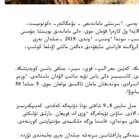
يەسى. ءبىرىنشى ماماندىعى - بۋحگالتەر- ەكونوميست،
ايدا ول كارەرا قۋعان جوق. ەكى ماماندىق بويىنشا جۇمىس
ىستەمەدى. 14 جىل بۇرىن قازالىعا كەلىن بولىپ ءتۇسىپ، سوندا ءوسىپ- ءوندى. 2019 -جىلدان بەرى
رۋگىنە قاراستى سايقۇدىق دەگەن مالشى اۋىلعا كوشىپ،
ك. كەيىن جەر الىپ، قوي، سيىر، جىلقى باسىن كوبەيتتىك.
دى. كاسىبىمىز ەكى باس تۇيە ساتىپ الۋدان باستالدى. ءوزىم
بالا كۇنىمنەن بۇل تۇلىكتى كورىپ وسكەنمىن، اكەم اسىرادى. سوندىقتان ماعان تاڭسىق بولعان جوق. 5 جىلدا 50
انوۆا.
ويسىلقارا تۇقىمى ەكى جىلدا ءبىر تۋادى، بۇل قورادا جىل سايىن 8-9 شاقتى بوتا دۇنيەگە كەلەدى. كەيىپكەرىمىز
ىپ، ودان 10 ليتردەي ءسۇت الادى. ساۋىن تۇيەلەرگە ءوزى ات قويعان. بارلىق تۇلىكتى
قانى سونداي، قاسىنا وزگە ەشكىمدى جۋىتپايتىن كورىنەدى.
Tik-Tok الەۋمەتتىك جەلىسىندەگى پاراقشاسىن بىرنەشە جىلدان بەرى بەلسەندى تۇردە