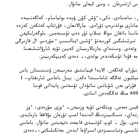
ىن ارتتىرعان - وسى كيەلى جانۋار.
تى، ساعىنادى. ەكى-ءۇش كۇن ۇيدە بولماسام، كەلگەنىمدە
انارى مولدىرەپ تۇرادى. جارالانعان، قۇرتتاپ كەتكەن كەزدە
ىنا باتقان سوڭ جىلاپ تۇر دەپ تۇسىنەمىن. بلوگەرلىكپەن
تىرشىلىگىن كورسەتۋ ءۇشىن اينالىسىپ ءجۇردىم. ال قازىرگى
 وتەدى. وسىنداي جازبالارىمنان كەيىن تۇيە شارۋاشىلىعىنا
مە قۇدا تۇسكەندەر بولدى،- دەدى كەيىپكەرىمىز.
لتىر 2 ميلليون تەڭگەگە سۇراپ كەلگەن. الايدا قيماستىق سەزىمنەن ۇسىنىستان باس
تارتىپتى. ول كەزدە ءبىر تۇيەنىڭ نارىقتاعى قۇنى 1 ميلليون تەڭگە شاماسىندا ەكەن. بيىل باعاسى شارىقتاپ، 1
سۇت، قۇرتى مەن شۇباتىن ساتۋدان تۇسەتىن پايدانى قوسا
ا قيىن ەمەس. ويتكەنى تۇيە وزىمەن- ءوزى جۇرەدى، ءوز
داي، ەسىگىمىزدىڭ الدىندا اعىپ تۇرعان بۇلاققا بارمايدى.
ەرەدى. بۇل - كوپ كۇتىمدى قاجەت ەتپەيتىن جانۋار. باعاسى
تابىسى وتباسىمىزدى اسىراۋعا ابدەن جەتكىلىكتى،-دەدى