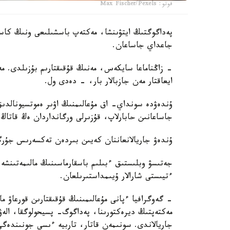
فوتو: Max Fischer/Pexels
پەداگوگتىڭ ايتۋىنشا، مەكتەپ باسشىلىعى ونىڭ كاسى
جاعداي جاساعان.
- زاڭناماعا سايكەس، مەنىڭ قۇقىقتارىم بۇزىلدى. مەن
ايعاقتار مەن جازبالار بار، - دەدى ول.
ۇندەۋدە سونداي- اق مۇعالىمنىڭ اۋىر ەموتسيونالدى
جاساعانىن حابارلاپ، قۇزىرلى ورگانداردان ەڭ قاتاڭ ش
ۇندەۋ جاريالانعاننان كەيىن بىردەن تەكسەرىس جۇرگ
جەتىسۋ وبلىستىق ءبىلىم باسقارماسىنىڭ مالىمەتىنشە،
ءتيىستى شارالار ۇيىمداستىرىلعان.
- گەوگرافيا ءپانى مۇعالىمىنىڭ قۇقىقتارىن قورعاۋ 
مەكتەپتىڭ ديرەكتورىنا، پەداگوگ- پسيحولوگقا، الە
جاريالاندى. سونىمەن قاتار، تاربيە ءىسى جونىندەگى