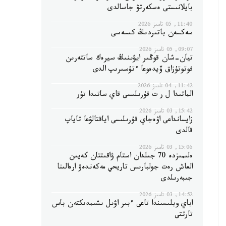
بايلانىستى ەسكەرتۋ جاسالدى
11:40, 05 تامىز 2026
سەكسەن باتىردىڭ كىسەسى
09:07, 05 تامىز 2026
تيان-شان قوڭىر ايۋىنىڭ سيرەك ساتتەرىن
فوتوتۇزاق ۆيدەوعا ءتۇسىرىپ الدى
11:42, 04 تامىز 2026
الماتىدا ل ر ت قۇرىلىسى قاي ساتىدا تۇر
15:42, 03 تامىز 2026
زايسانداعى اۋەجاي قۇرىلىسى اياقتالۋعا تاياپ
قالدى
15:06, 03 تامىز 2026
ەلىمىزدە 70 جىلدان استام ۋاقىتتان كەيىن
العاش رەت جولبارىس تاريحي مەكەندەۋ ارەالىنا
جىبەرىلدى
14:52, 03 تامىز 2026
اباي وبلىسىندا تاعى ءبىر اۋىل ىشىمدىكتەن باس
تارتتى