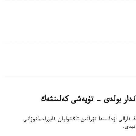
وردا وبلىسىنىڭ قازالى اۋدانىندا تۇراتىن تاڭشولپان فايزراحمانوۆانى
نيدى.