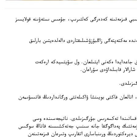
بي قىزمەتىنە كەدەرگى كەلتىرىپ، جۇمىس ىستەۋىنە قولايسىز
دە مەكتەپتەگى زاڭبۇزۋشىلىقتاردى دالەلدەيتىن بارلىق
ق جاعدايدا ەكەنى ايتىلعان. ول سۋيتسيدكە ارەكەت
ارالار قابىلداۋدى سۇراعان.
ىزىلدى.
 اتالعان فاكتى بويىنشا ۋاكىلەتتى ورگانداردىڭ قاتىسۋىمەن
ماقساتىندا تەكسەرىس جۇرگىزىلدى. ناتيجەسىندە وسى
ۋمەتتىك پەداگوگقا جانە سىنىپ جەتەكشىسىنە قاتاڭ سوگىس
 ديرەكتوردىڭ ورىنباسارى اتقارىپ وتىرعان قىزمەتىنەن