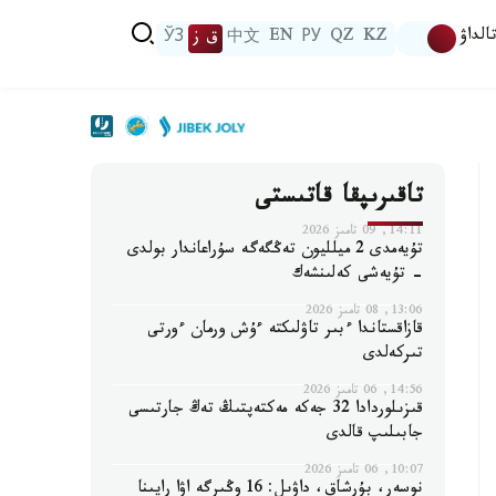
الداۋ
KZ
QZ
РУ
EN
中文
ق ز
ЎЗ
تاقىرىپقا قاتىستى
14:11, 09 تامىز 2026
تۇيەمدى 2 ميلليون تەڭگەگە سۇراعاندار بولدى
- تۇيەشى كەلىنشەك
13:06, 08 تامىز 2026
قازاقستاندا ءبىر تاۋلىكتە ءۇش ورمان ءورتى
تىركەلدى
14:56, 06 تامىز 2026
قىزىلوردادا 32 جەكە مەكتەپتىڭ تەڭ جارتىسى
جابىلىپ قالدى
10:07, 06 تامىز 2026
نوسەر، بۇرشاق، داۋىل: 16 وڭىرگە اۋا رايىنا