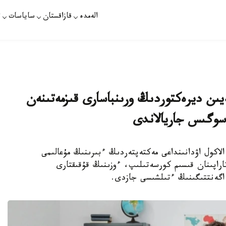
الەمدە
قازاقستان
ساياسات
ت
يىن ديرەكتوردىڭ ورىنباسارى قىزمەتىنەن
 سوگىس جاريالاندى
 جەتىسۋ وبلىسى الاكول اۋدانىنداعى مەكتەپتەردىڭ ءبىرىنىڭ مۇعالىمى
اراپىنان قىسىم كورسەتىلىپ، ءوزىنىڭ قۇقىقتارى