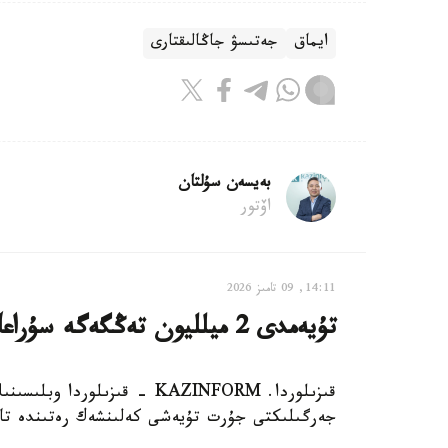
ايماق
جەتىسۋ جاڭالىقتارى
بەيسەن سۇلتان
اۆتور
14:11, 09 تامىز 2026
تۇيەمدى 2 ميلليون تەڭگەگە سۇراعاندار بولدى - تۇيەشى كەلىنشەك
قىزىلوردا. KAZINFORM - قىزىل
جەرگىلىكتى جۇرت تۇيەشى كەلىنشەك رەتىندە تا