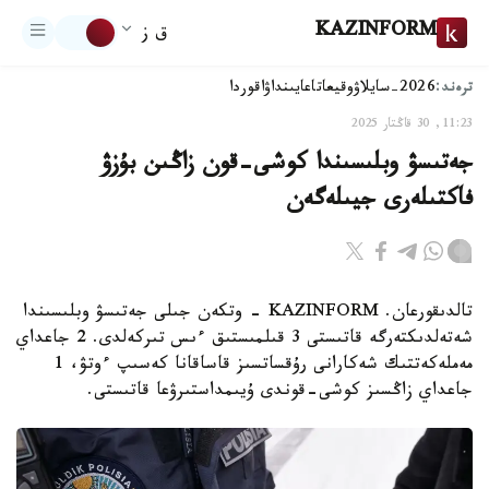
KAZINFORM
ق ز
ترەند:
2026-سايلاۋ
وقيعا
تاعايىنداۋ
اقوردا
11:23, 30 قاڭتار 2025
جەتىسۋ وبلىسىندا كوشى-قون زاڭىن بۇزۋ
فاكتىلەرى جيىلەگەن
تالدىقورعان. KAZINFORM - وتكەن جىلى جەتىسۋ وبلىسىندا
شەتەلدىكتەرگە قاتىستى 3 قىلمىستىق ءىس تىركەلدى. 2 جاعداي
مەملەكەتتىك شەكارانى رۇقساتسىز قاساقانا كەسىپ ءوتۋ، 1
جاعداي زاڭسىز كوشى-قوندى ۇيىمداستىرۋعا قاتىستى.