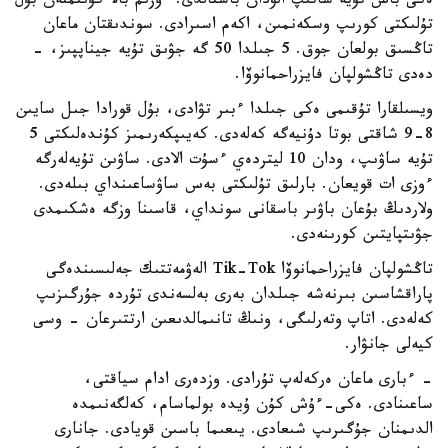
ەكى باس تۇيە ساتىپ الۋدان باستالدى. ءوزىم بالا كۇنىمنەن بۇل
تۇلىكتى كورىپ وسكەنمىن، اكەم اسىرادى. سوندىقتان ماعان
تاڭسىق بولعان جوق. 5 جىلدا 50 گە جۋىق تۇيە جيناپپىز، -
دەدى تاڭشولپان فايزراحمانوۆا.
ويسىلقارا تۇقىمى ەكى جىلدا ءبىر تۋادى، بۇل قورادا جىل سايىن
8-9 شاقتى بوتا دۇنيەگە كەلەدى. كەيىپكەرىمىز كۇندەلىكتى 5
تۇيە ساۋىپ، ودان 10 ليتردەي ءسۇت الادى. ساۋىن تۇيەلەرگە
ءوزى ات قويعان. بارلىق تۇلىكتى بەس ساۋساعىنداي بىلەدى.
ولاردىڭ بۇعان باۋىر باسقانى سونداي، قاسىنا وزگە ەشكىمدى
جۋىتپايتىن كورىنەدى.
تاڭشولپان فايزراحمانوۆا Tik-Tok الەۋمەتتىك جەلىسىندەگى
پاراقشاسىن بىرنەشە جىلدان بەرى بەلسەندى تۇردە جۇرگىزىپ
كەلەدى. اتاپ وتەرلىگى، ونىڭ تانىمالدىعىن ارتتىرعان - وسى
كيەلى جانۋار.
- ءبارى ماعان ەركەلەپ تۇرادى. وزدەرى ادام سياقتى،
ساعىنادى. ەكى-ءۇش كۇن ۇيدە بولماسام، كەلگەنىمدە
الدىمنان جۇگىرىپ شىعادى. يىعىما باسىن قويادى. جانارى