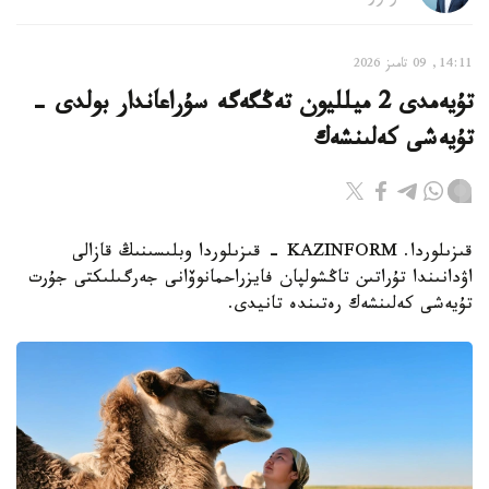
14:11, 09 تامىز 2026
تۇيەمدى 2 ميلليون تەڭگەگە سۇراعاندار بولدى -
تۇيەشى كەلىنشەك
قىزىلوردا. KAZINFORM - قىزىلوردا وبلىسىنىڭ قازالى
اۋدانىندا تۇراتىن تاڭشولپان فايزراحمانوۆانى جەرگىلىكتى جۇرت
تۇيەشى كەلىنشەك رەتىندە تانيدى.