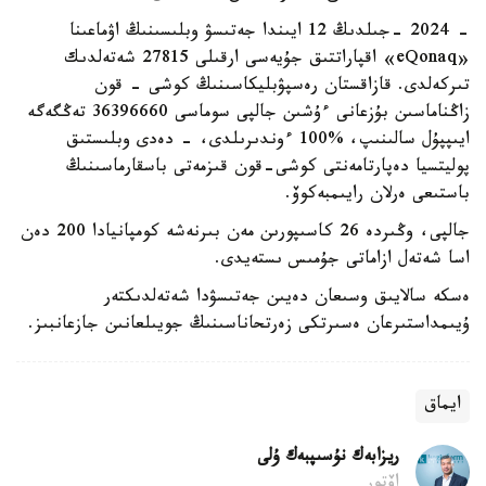
- 2024 -جىلدىڭ 12 ايىندا جەتىسۋ وبلىسىنىڭ اۋماعىنا
«eQonaq» اقپاراتتىق جۇيەسى ارقىلى 27815 شەتەلدىك
تىركەلدى. قازاقستان رەسپۋبليكاسىنىڭ كوشى - قون
زاڭناماسىن بۇزعانى ءۇشىن جالپى سوماسى 36396660 تەڭگەگە
ايىپپۇل سالىنىپ، %100 ءوندىرىلدى، - دەدى وبلىستىق
پوليتسيا دەپارتامەنتى كوشى-قون قىزمەتى باسقارماسىنىڭ
باستىعى ەرلان رايىمبەكوۆ.
جالپى، وڭىردە 26 كاسىپورىن مەن بىرنەشە كومپانيادا 200 دەن
اسا شەتەل ازاماتى جۇمىس ىستەيدى.
ەسكە سالايىق وسىعان دەيىن جەتىسۋدا شەتەلدىكتەر
ۇيىمداستىرعان ەسىرتكى زەرتحاناسىنىڭ جويىلعانىن جازعانبىز.
ايماق
ريزابەك نۇسىپبەك ۇلى
اۆتور