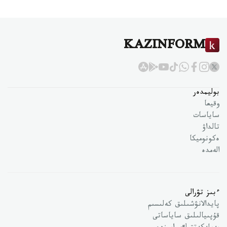
KAZINFORM
بوليمدەر
وقيعا
ساياسات
تالداۋ
ەكونوميكا
الەمدە
ءبىز تۋرالى
پايدالانۋشىلىق كەلىسىم
قۇپىيالىلىق ساياساتى