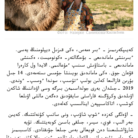
Фото: Назерке Саниязова/Kazinform
كەيىپكەرىمىز - ءبىر ەمەس، ەكى قىزىل ديپلومنىڭ يەسى.
ءبىرىنشى ماماندىعى - بۋحگالتەر- ەكونوميست، ەكىنشى
ماماندىعى - باستاۋىش سىنىپ ءمۇعالىمى. الايدا ول كارەرا
قۋعان جوق. ەكى ماماندىق بويىنشا جۇمىس ىستەمەدى. 14 جىل
بۇرىن قازالىعا كەلىن بولىپ ءتۇسىپ، سوندا ءوسىپ- ءوندى.
2019 -جىلدان بەرى جولداسىمەن بىرگە وسى اۋداننىڭ شاكەن
اۋىلدىق وكرۋگىنە قاراستى سايقۇدىق دەگەن مالشى اۋىلعا
كوشىپ، اتاكاسىپپەن اينالىسىپ كەلەدى.
- اۋەلگى كەزدە ءشوپ شاۋىپ، ونى ساتىپ كۇنەلتتىك. كەيىن
جەر الىپ، قوي، سيىر، جىلقى باسىن كوبەيتتىك. تۇيە
شارۋاشىلىعىنا دەن قويعالى بەس جىلعا جۋىقتادى. كاسىبىمىز