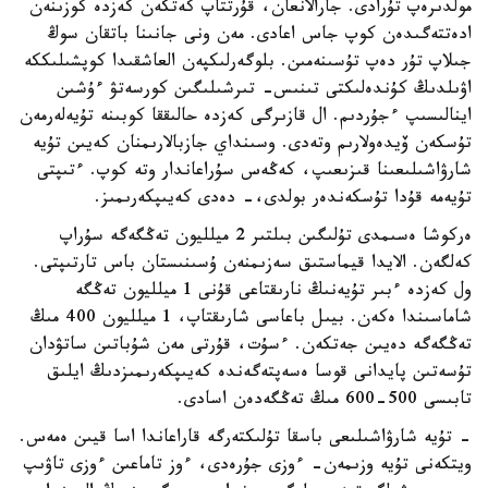
مولدىرەپ تۇرادى. جارالانعان، قۇرتتاپ كەتكەن كەزدە كوزىنەن
ادەتتەگىدەن كوپ جاس اعادى. مەن ونى جانىنا باتقان سوڭ
جىلاپ تۇر دەپ تۇسىنەمىن. بلوگەرلىكپەن العاشقىدا كوپشىلىككە
اۋىلدىڭ كۇندەلىكتى تىنىس- تىرشىلىگىن كورسەتۋ ءۇشىن
اينالىسىپ ءجۇردىم. ال قازىرگى كەزدە حالىققا كوبىنە تۇيەلەرمەن
تۇسكەن ۆيدەولارىم وتەدى. وسىنداي جازبالارىمنان كەيىن تۇيە
شارۋاشىلىعىنا قىزىعىپ، كەڭەس سۇراعاندار وتە كوپ. ءتىپتى
تۇيەمە قۇدا تۇسكەندەر بولدى،- دەدى كەيىپكەرىمىز.
ەركوشا ەسىمدى تۇلىگىن بىلتىر 2 ميلليون تەڭگەگە سۇراپ
كەلگەن. الايدا قيماستىق سەزىمنەن ۇسىنىستان باس تارتىپتى.
ول كەزدە ءبىر تۇيەنىڭ نارىقتاعى قۇنى 1 ميلليون تەڭگە
شاماسىندا ەكەن. بيىل باعاسى شارىقتاپ، 1 ميلليون 400 مىڭ
تەڭگەگە دەيىن جەتكەن. ءسۇت، قۇرتى مەن شۇباتىن ساتۋدان
تۇسەتىن پايدانى قوسا ەسەپتەگەندە كەيىپكەرىمىزدىڭ ايلىق
تابىسى 500-600 مىڭ تەڭگەدەن اسادى.
- تۇيە شارۋاشىلىعى باسقا تۇلىكتەرگە قاراعاندا اسا قيىن ەمەس.
ويتكەنى تۇيە وزىمەن- ءوزى جۇرەدى، ءوز تاماعىن ءوزى تاۋىپ