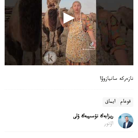
نازەركە سانيازوۆا
قوعام
ايماق
ريزابەك نۇسىپبەك ۇلى
اۆتور