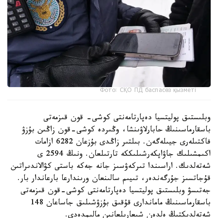
Фото: СҚО ПД баспасөз қызметі
وبلىستىق پوليتسيا دەپارتامەنتى كوشى- قون قىزمەتى
باسقارماسىنىڭ حابارلاۋىنشا، وڭىردە كوشى-قون زاڭىن بۇزۋ
فاكتىلەرى جيىلەگەن. بىلتىر زاڭدى بۇزعان 6282 ازامات
اكىمشىلىك جاۋاپكەرشىلىككە تارتىلعان. ونىڭ 2594 ى
شەتەلدىك. اراسىندا تىركەۋسىز جانە جەكە باستى كۋالاندىراتىن
قۇجاتسىز جۇرگەندەر، تىيىم سالىنعان ورىندارعا بارعاندار بار.
جەتىسۋ وبلىستىق پوليتسيا دەپارتامەنتى كوشى-قون قىزمەتى
باسقارماسىنىڭ ماماندارى قۇقىق بۇزۋشىلىق جاساعان 148
شەتەلدىكتىڭ ەلدەن شىعارىلعانىن مالىمدەدى.