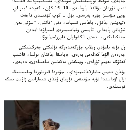
جەيدى. شولگە توزىمدىلىگى سونداي، ەسىگىمىزدىڭ الدىندا
اعىپ تۇرعان بۇلاققا بارمايدى. 10-15 كۇن، كەيدە ءبىر اي
بويى سۋسىز جۇرە بەرەدى. بۇل - كوپ كۇتىمدى قاجەت
ەتپەيتىن جانۋار. باعاسى قىمبات، ەتى ءتاتتى، ءسۇتى مەن
شۇباتى پايدالى. تابىسى وتباسىمىزدى اسىراۋعا ابدەن
جەتكىلىكتى،-دەدى تاڭشولپان فايزراحمانوۆا.
ول تۇيە باعۋدى ويلاپ جۇرگەندەرگە تۇلىكتى جەرگىلىكتى
جەردەن الۋعا كەڭەس بەردى. «باسقا جاقتان بولسا، قاشىپ
كەتۋگە بەيىم تۇرادى، ويتكەنى مەكەنىن ساعىنادى» دەيدى.
بۇعان دەيىن حابارلاعانىمىزداي، جۋىردا قىزىلوردا وبلىسىنىڭ
ارال اۋدانىندا تۇيە سۇتىنەن قۇرعاق ۇنتاق شىعاراتىن زاۋىت ىسكە
قوسىلدى.