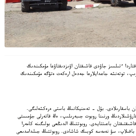
قتاردا ءتىلسىز جاۋدى قاشىقتان اۋىزدىقتاۋعا مۇمكىندىك
رىپ، توتەنشە جاعدايلارعا جەدەل ارەكەت ەتۋگە مۇمكىندىك
ن باسقارىلادى. بۇل - تەحنيكانىڭ باستى ەرەكشەلىگى.
قارۋشىلاردىڭ ورنىنا روبوت جىبەرىلىپ، ەڭ قاتەرلى جۇمىستى
ا اتقارادى. وپەراتور قۇرىلعىنا 700 مەتر قاشىقتىقتان باعىتتايدى. روبوتتىڭ الدىڭعى بولىگىنە كامەرا
 باقىلاپ، سۋ نەمەسە كوبىك شاشادى. روبوتتىڭ جىلدامدىعى