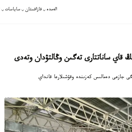
الەمدە
قازاقستان
ساياسات
ت
ڭ قاي ساناتتارى تەگىن وڭالتۋدان وتەدى
ۋ مينيسترلىگى جازعى دەمالىس كەزىندە وقۋشىلارعا قانداي