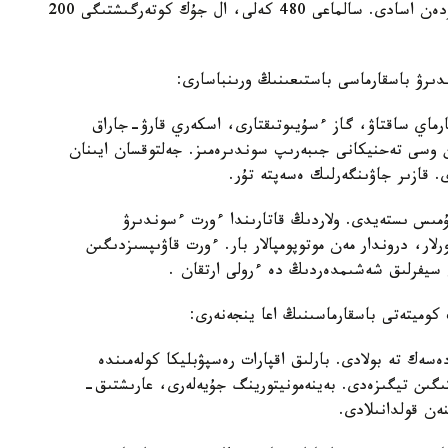
ساعاتىنا 10 شاقىرىم. سۋ بۇركۋ قاشىقتىعى 100 مەتردەن اسادى. سالماعى 480 كەلى، ال جۇك كوتەرگىشتىگى 200
دىرۋ باسقارماسى باستىعىنىڭ ورىنباسارى:
ارماي ساقتاۋ، گاز ءسۇيىوتىقتارى، اسكەري قارۋ-جاراق
وسى تەحنيكانى جىبەرىپ سوندىرەمىز. جەلتوقسان ايىنان
. قازىر جاۋىنگەرلىك ەسەپتە تۇر.
 جۇمىس ىستەيدى. ولاردىڭ قاتارىندا ءورت ءسوندىرۋ
ار، دروندار مەن موتوپومپالار بار. ءورت قاۋىپسىزدىگىن
ن سيفرلىق شەشىمدەردىڭ دە ءرولى ارتقان .
كوميتەتى باسقارماسىنىڭ اعا ينجەنەرى:
ەسەك تە بولادى. بارلىق اقپارات رەسپۋبليكا كولەمىندە
ىگىن تيگىزەدى. بەينەمونيتورينگ جۇيەلەرى، عارىشتىق-
ەن قولدانىلادى.