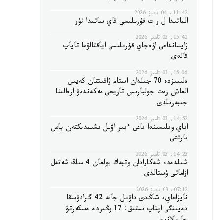
11:42, 04 تامىز 2026
الماتىدا ل ر ت قۇرىلىسى قاي ساتىدا تۇر
15:42, 03 تامىز 2026
زايسانداعى اۋەجاي قۇرىلىسى اياقتالۋعا تاياپ
قالدى
15:06, 03 تامىز 2026
ەلىمىزدە 70 جىلدان استام ۋاقىتتان كەيىن
العاش رەت جولبارىس تاريحي مەكەندەۋ ارەالىنا
جىبەرىلدى
14:52, 03 تامىز 2026
اباي وبلىسىندا تاعى ءبىر اۋىل ىشىمدىكتەن باس
تارتتى
14:23, 03 تامىز 2026
شىلدەدە شەكارادان وتپەك بولعان 4 مىڭ شەتەل
ازاماتى ۇستالدى
07:12, 03 تامىز 2026
نايزاعاي، شاڭدى داۋىل جانە 42 گرادۋسقا
دەيىنگى اپتاپ ىستىق: 17 وڭىردە ەسكەرتۋ