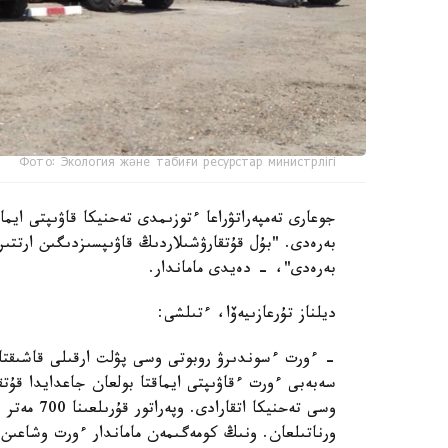
Фото: Экология және табиғи ресурстар министрлігі
جوعارى تەمپەراتۋراعا ءتوزىمدى تەحنيكا قاۋىپتى ايما
بەرەدى. "بۇل قۇتقارۋشىلاردىڭ قاۋىپسىزدىگىن ارتتى
بەرەدى"، - دەيدى ماماندار.
ديلناز تۇرعازىيەۆا، ءتىلشى:
- ءورت ءسوندىرۋ روبوتى وسى پۋلت ارقىلى قاشىقتا
سەبەبى ءورت ءقاۋىپتى ايماقتا بولعان جاعدايدا قۇت
وسى تەحنيك
ورناتىلعان. ونىڭ كومەگىمەن ماماندار ءورت وشاعىن