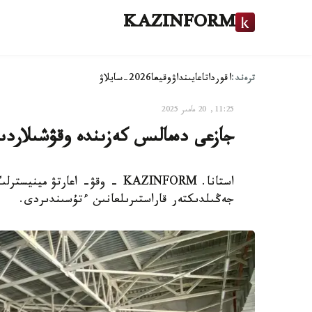
KAZINFORM
ترەند:
اقوردا
تاعايىنداۋ
وقيعا
2026-سايلاۋ
11:25, 20 مامىر 2025
جازعى دەمالىس كەزىندە وقۋشىلاردى
استانا. KAZINFORM - وقۋ- اعارت
جەڭىلدىكتەر قاراستىرىلعانىن ءتۇسىندىردى.