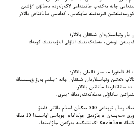
تىنداعى جانە مەكتەپ جانىنداعى لاگەرلەردە دەمالۋى ءۇشىن
كورسەتىلەتىن قىزمەتىنە سايكەس، كەلەسى ساناتتاعى بالالار
بار وتباسىلاردان شىققان بالالار؛
ەيىنەن تومەن، مەملەكەتتىك اتاۋلى الەۋمەتتىك كومەك
نىڭ قامقورلىعىنسىز قالعان بالالار؛
لاپ ەتەتىن وتباسىلاردان شىققان جانە ءبىلىم بەرۋ ۇيىمىنىڭ
ە ساناتتارىنا جاتاتىن بالالار.
تىراتىن ساناۋلى مەملەكەتتەردىڭ ءبىرى.
لاگەرلەردە 3,1 ميلليون بالانى، ونىڭ ىشىندە الەۋمەتتىك وسال توپتاعى 500 مىڭنان استام بالانى قامتۋ
جوسپارلانعان. سونداي-اق، «قازاقستان حالقىنا» قورى ەسەبىنەن «جازدىق جولداما» جوباسى اياسىندا 10 مىڭ
اۋابىندا.