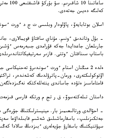
كەلىگە دەيىن جەتەدى.
اسلان بوتابايەۆ، پاۆلودار وبلىسى ت ج د ءورت ءسون
- بۇل وتاندىق ءونىم. مۇناي ساقتاۋ قويمالارى، جان
جارىلعان جاعدايدا جەكە قۇرامدى جىبەرمەس ءۇشىن 
باستاپ سىناقتان ءوتتى. قازىر سەرتيفيكاتتاندىرىلدى
ەلدە 2 مىڭنان استام ءورت ءسوندىرۋ تەحنيكاسى
اۆتوكولىكتەرى، ورمان-پاترۋلدىك كەشەندەر، تراكتورل
قامتاماسىز ەتۋدە جاساندى ينتەللەكتكە نەگىزدەلگە
داستان تىلەكتەسوۆ، ق ر تج م ورتكە قارسى قىزمەت 
- احۋالدى ورتالىعىمىز بار. مينيسترلىكتىڭ جۇرەگى د
جەتكىزىلىپ، باسقارماشىلىق شەشىم قابىلداۋعا سەپت
سپۋتنيكتىك باسقارۋ جۇيەلەرى ءبىزدىڭ سالادا كەڭىن