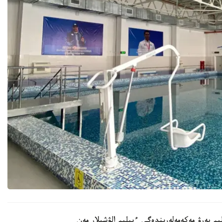
لىم بەرۋ مەكەمەلەرىندەگى ءبىلىم الۋشىلار مەن