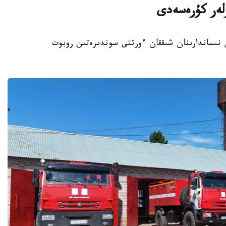
رلەر كۇرەسەدى
ىس نىساندارىنان شىققان ءورتتى سوندىرەتىن روبوت