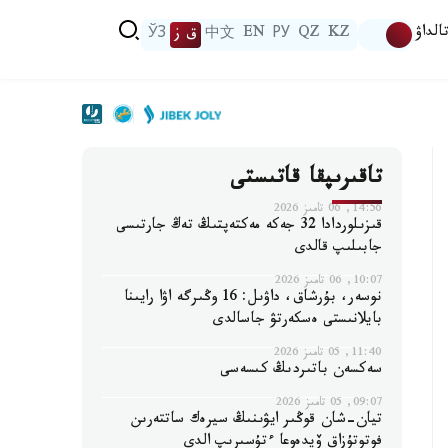
الداۋ
KZ
QZ
РУ
EN
中文
ق ز
ЎЗ
تاقىرىپقا قاتىستى
14:56, 06 تامىز 2026
قىزىلوردادا 32 جەكە مەكتەپتىڭ تەڭ جارتىسى
جابىلىپ قالدى
10:07, 06 تامىز 2026
نوسەر، بۇرشاق، داۋىل: 16 وڭىرگە اۋا رايىنا
بايلانىستى ەسكەرتۋ جاسالدى
11:40, 05 تامىز 2026
سەكسەن باتىردىڭ كىسەسى
09:07, 05 تامىز 2026
تيان-شان قوڭىر ايۋىنىڭ سيرەك ساتتەرىن
فوتوتۇزاق ۆيدەوعا ءتۇسىرىپ الدى