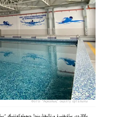
Фото: "Ақжайық" оңалту орталығы
بالالاردى ساۋىقتىرۋ ورتالىقتارىندا «مەملەكەتتىك ءبى