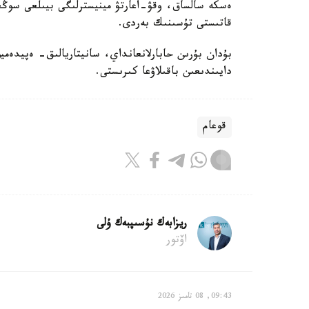
ەسكە سالساق، وقۋ-اعارتۋ مينيسترلىگى بيىلعى سوڭعى
قاتىستى تۇسىنىك بەردى.
بۇدان بۇرىن حابارلانعانداي، سانيتاريالىق- ەپيدەميو
دايىندىعىن باقىلاۋعا كىرىستى.
قوعام
ريزابەك نۇسىپبەك ۇلى
اۆتور
09:43, 08 تامىز 2026