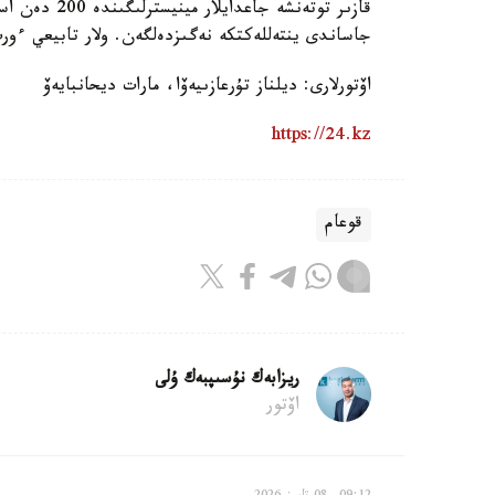
جاساندى ينتەللەكتكە نەگىزدەلگەن. ولار تابيعي ءور
اۆتورلارى: ديلناز تۇرعازىيەۆا، مارات ديحانبايەۆ
https://24.kz
قوعام
ريزابەك نۇسىپبەك ۇلى
اۆتور