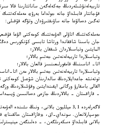
تاربيەلەنۋشىلەردىڭ جەكەلەگەن ساناتتارىنا قالا سىر
قۇجاتتار قابىلداۋ جانە جولداما بەرۋ» مەملەكەتتىك 
تەگىن دەمالۋعا جانە ساۋىقتىرۋدان وتۋگە قۇقىلى:
مەملەكەتتىك اتاۋلى الەۋمەتتىك كومەكتى الۋعا قۇقىعى 
جان باسىنا شاققاندا ورتاشا تابىسى كۇنكورىس دەڭگ
المايتىن وتباسىلاردان شىققان بالالار؛
وتباسىلاردا تاربيەلەنەتىن جەتىم بالالار؛
اتا- اناسىنىڭ قامقورلىعىنسىز قالعان بالالار؛
وتباسىلاردا تاربيەلەنەتىن جەتىم بالالار مەن اتا-اناسى
توتەنشە جاعدايلاردىڭ سالدارىنان شۇعىل كومەكتى تا
القالى باسقارۋ ورگانى ايقىندايتىن وقۋشىلاردىڭ وزگە د
- قازاقستان - بالالاردىڭ جازعى دەمالىسىن ۇيىمداس
بالانى قابىلداۋ ەسكەرىلگەن، - دەلىنگەن مينيسترلىكتىڭ Kazinform اگەنتتىگىنە بەرگەن ج