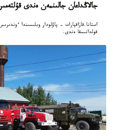
جالاڭداعان جالىنمەن ەندى قۇلتەمى
استانا.قازاقپارات - پاۆلودار وبلىسىندا ءوندىر
قولدانىسقا ەندى.