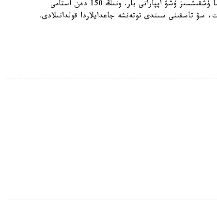
قازىر توتەنشە جاعدايلار مينيسترلىگىندە 200 دەن اسا ۇشقىشسىز ۇشۋ اپپاراتى بار. ونىڭ 150 دەن استامى
ت، سۋ تاسقىنى سىندى توتەنشە جاعدايلاردا قولدانىلادى.