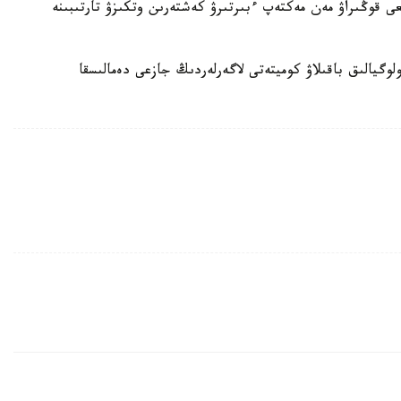
 قوڭىراۋ مەن مەكتەپ ءبىرتىرۋ كەشتەرىن وتكىزۋ تارتىبىنە
لوگيالىق باقىلاۋ كوميتەتى لاگەرلەردىڭ جازعى دەمالىسقا