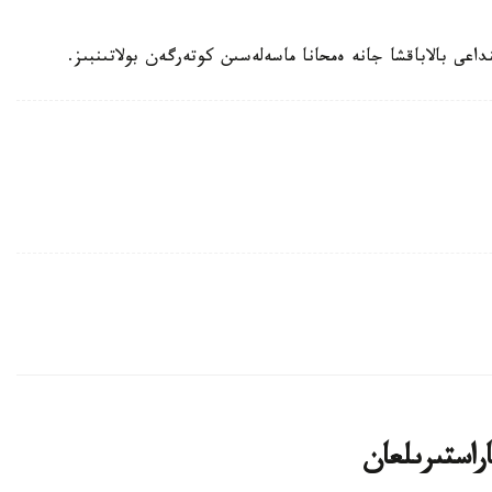
اعى بالاباقشا جانە ەمحانا ماسەلەسىن كوتەرگەن بولاتىنبىز.
اراستىرىلعان