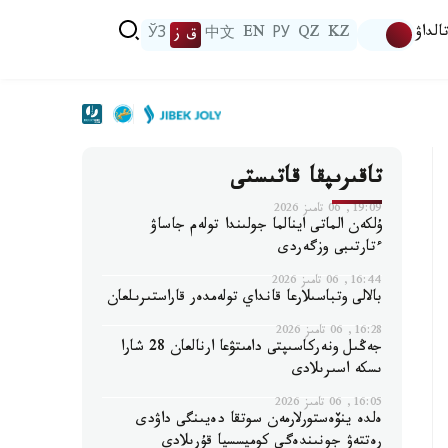
الداۋ
KZ
QZ
РУ
EN
中文
ق ز
ЎЗ
تاقىرىپقا قاتىستى
19:09, 06 تامىز 2026
ۇلكەن الماتى اينالما جولىندا تولەم جاساۋ
ءتارتىبى وزگەردى
16:44, 06 تامىز 2026
بالالى وتباسىلارعا قانداي تولەمدەر قاراستىرىلعان
16:28, 06 تامىز 2026
جەڭىل ونەركاسىپتى دامىتۋعا ارنالعان 28 شارا
ىسكە اسىرىلادى
16:05, 06 تامىز 2026
ەلدە ينۆەستورلارمەن سوتقا دەيىنگى داۋدى
رەتتەۋ جونىندەگى كوميسسيا قۇرىلادى