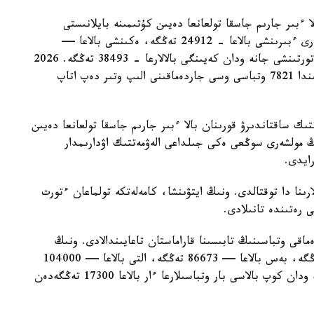
ا ءبىر جارىم جاسقا تولعانعا دەيىن كۇتىمىنە بايلانىستى
مەملەكەتتىك جاردەماقى بەرىلەدى. بيىل ونىڭ مولشەرى ءبىرىنشى بالاعا - 24912 تەڭگە، ەكىنشى بالاعا —
29454 تەڭگە، ءۇشىنشى بالاعا - 33952 تەڭگە، ءتورتىنشى جانە ودان كەيىنگى بالالارعا - 38493 تەڭگە. 2026
-جىلعى 1- تامىزداعى جاعداي بويىنشا استانا قالاسىندا 7821 وتباسى وسى جاردەماقىنى الىپ وتىر دەپ اتاپ
تىك ساقتاندىرۋ قورىنان بالا ءبىر جارىم جاسقا تولعانعا دەيىن
ىڭ مولشەرى سوڭعى ەكى جىلداعى الەۋمەتتىك اۋدارىمدار
لارىنا دا توقتالدى. ونىڭ ايتۋىنشا، كامەلەتكە تولماعان ءتورت
ى رەتىندە تانىلادى.
ماقى وتباسىنىڭ تابىسىنا قاراماستان تاعايىندالادى. ونىڭ
مولشەرى ءتورت بالاسى بار وتباسىلارعا — 69330 تەڭگە، بەس بالاعا — 86673 تەڭگە، التى بالاعا — 104000
تەڭگە، جەتى بالاعا — 121360 تەڭگە. سەگىز جانە ودان كوپ بالاسى بار وتباسىلارعا ءار بالاعا 17300 تەڭگەدەن