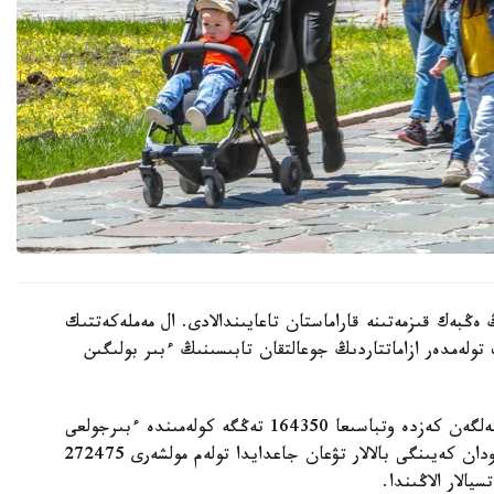
 ەڭبەك قىزمەتىنە قاراماستان تاعايىندالادى. ال مەملەكەتتىك
 تولەمدەر ازاماتتاردىڭ جوعالتقان تابىسىنىڭ ءبىر بولىگىن
- ءبىرىنشى، ەكىنشى جانە ءۇشىنشى بالا دۇنيەگە كەلگەن كەزدە وتباسىعا 164350 تەڭگە كولەمىندە ءبىرجولعى
مەملەكەتتىك جاردەماقى تولەنەدى. ءتورتىنشى جانە ودان كەيىنگى بالالار تۋعان جاعدايدا تولەم مولشەرى 272475
الار الاڭىندا.