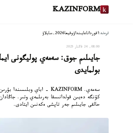
KAZINFORM
ترەند:
اقوردا
تاعايىنداۋ
وقيعا
2026-سايلاۋ
08:00, 24 قاڭتار 2025
جايىلىم جوق: سەمەي پوليگونى ايماع
بولمايدى
سەمەي. KAZINFORM - اباي وبلى
كۇنگە دەيىن قولدانىسقا بەرىلمەي وتىر. جاڭادان 
حالقى جايىلىم جەر تاپشى ەكەنىن ايتادى.