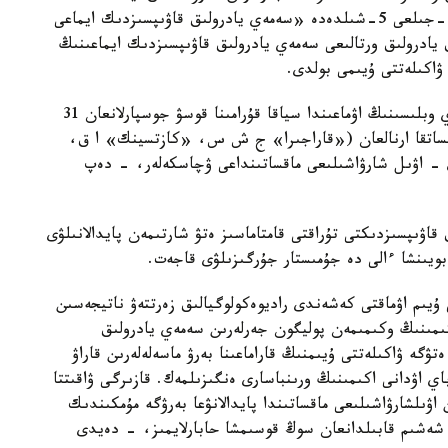
بىرتىندەپ قايتارۋ مۇمكىندىگىن جاساۋ ءۇشىن 2023-جىلعى 5-شىلدەدە «سەمەي يادرولىق قاۋىپسىزدىك ايماعى
يادرولىق ورتالىعى سەمەي يادرولىق قاۋىپسىزدىك ايماعىنىڭ
ۋاكىلەتتى ۇيىمى بولدى.
مەملەكەتتىك جەر كاداسترىنىڭ مالىمەتى بويىنشا اباي وبلىسىنىڭ اۋماعىندا سياقا قۇرامىنا قوسۋ جوسپارلانعان 31
ءى ونەركاسىپتىك ماقساتقا ارنالعان («قاراجىرا» ج ش س، «كازتسينك» ا ق،
» ا ق جانە باسقا كومپانيالارعا) جانە 13 ءى - اۋىل شارۋاشىلىعى ماقساتىنداعى ۋچاسكەلەر، - دەپ
 قاۋىپسىزدىكتى تۇراقتى قامتاماسىز ەتۋ شارتىمەن پايدالانىلۋى
بويىنشا ءالى دە جۇمىستار جۇرگىزىلۋى قاجەت.
يىم اۋماقتى كەشەندى راديوەكولوگيالىق زەرتتەۋ ناتيجەسىن
مىنىڭ وكىمىمەن پوليگون جەرلەرىن سەمەي يادرولىق
گە ۋاكىلەتتى ۇيىمنىڭ قاراماعىنا بەرۋ ماسەلەلەرىن قاراۋ
ي اۋدانى اكىمىنىڭ ورىنباسارى ەنگىزىلمەك. قازىرگى ۋاقىتتا
اۋىلشارۋاشىلىعى ماقساتىندا پايدالانۋعا بەرۋگە مۇمكىندىك
 شەشىم قابىلدانعان سوڭ قوسىمشا حابارلايمىز، - دەيدى