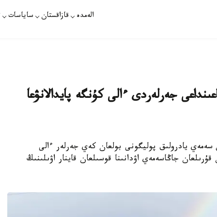
الەمدە
قازاقستان
ساياسات
ت
ىنداعى جەرلەردى ءالى كۇنگە پايدالانۋعا
سىندا بۇرىن سەمەي يادرولىق پوليگونى بولعان كەي جەرلەر ءالى
قۇرىلعان جاڭاسەمەي اۋدانىنا قوسىلعان قاينار اۋىلىنىڭ