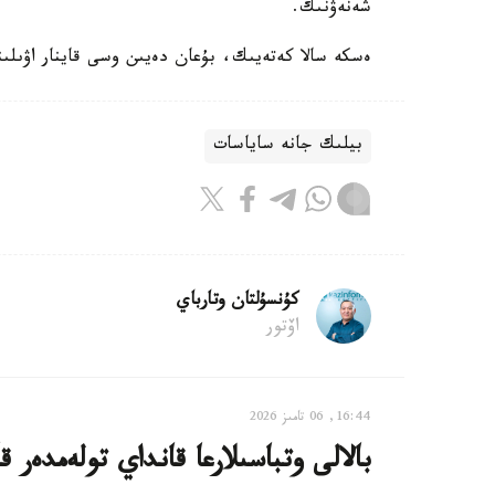
شەنەۋنىك.
ەسكە سالا كەتەيىك، بۇعان دەيىن وسى قاينار اۋىلىند
بيلىك جانە ساياسات
كۇنسۇلتان وتارباي
اۆتور
16:44, 06 تامىز 2026
بالالى وتباسىلارعا قانداي تولەمدەر ق