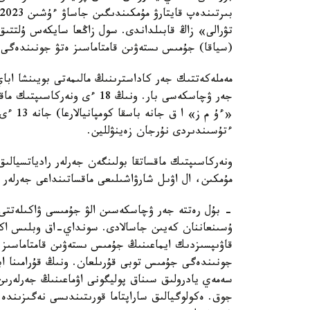
تۋرالى» زاڭ قابىلداندى. سول زاڭعا سايكەس ۇلتتىق 
(سياقا) جۇمىس ىستەۋىن قامتاماسىز ەتۋ جونىندەگى 
جەر ۋچاسكەسى بار. ونىڭ 18 
«ءۇ م ز
ءتۇسىندىردى نۇرجان زەينۋللين.
ونەركاسىپتىك ماقساتقا بولىنگەن جەرلەر رادياتسيالىق
مۇمكىن، ال اۋىل شارۋاشىلىعى ماقساتىنداعى جەرلەر 
- بۇل رەتتە جەر ۋچاسكەسىن الۋ جۇمىسى ۋاكىلەتتى ۇ
ۇسىنعاننان كەيىن جاسالادى. سونداي-اق وبلىس اكى
قاۋىپسىزدىك ايماعىنىڭ جۇمىس ىستەۋىن قامتاماسىز ەتۋ
جونىندەگى جۇمىس توبى قۇرىلعان. ونىڭ قۇرامىنا ابا
سەمەي يادرولىق سىناق پوليگونى اۋماعىنىڭ جەرلەرىن 
جوق. ەكولوگيالىق ساراپتاما قورىتىندىسى نەگىزىندە