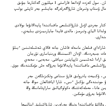
قاينار اۋىلى بۇرىن ابىرالى دەگەن جەكە اۋدانعا قاراعان. سول كەزدە اۋدانعا قاراستى 1 ميلليون گەكتارعا جۋىق
ال ۇستاپ وتىرعان شارۋاگەرلەرگە جايىلىم جەر تاپشى بولىپ
ۇرگىزىلگەننەن كەيىن 472 مىڭ گەكتار جەردى اۋىل شارۋاشىلىعى ماقساتىندا پايدالانۋعا بولادى
لدانا الماي وتىرمىز. مالدى قايدا جايارىمىزدى بىلمەي،
ندارى.
اراداي قىلعان ماسەلە قاشان جانە قالاي شەشىلەتىنىن ءبىلۋ
ات جىبەردىك. اۋدان اكىمىنىڭ ورىنباسارى نۇرجان
ۋىق ارادا شەشىمىن تاپپايتىن سياقتى. سەبەبى، سەمەي
رۋاشىلىعى ماقساتىندا پايدالانۋعا بەرۋگە ەش مۇمكىندىك جوق.
بى 3-تارماعىنا سايكەس، ۇكىمەت يادرولىق قارۋ سىناعى وتكىزىلگەن جەر
يۋ جونىندەگى بۇكىل ءىس- شارا اياقتالعان سوڭ جانە
ن عانا، مەملەكەتتىك ەكولوگيالىق ساراپتامانىڭ وڭ
لانۋعا بەرۋى مۇمكىن.
وڭالتۋ ماقساتىندا ونىڭ جەرلەرىن شارۋاشىلىق اينالىمعا