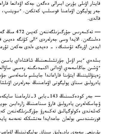
جەر پوليگون اۋماعىنا قوسىلىپ كەتكەن. ءسويتىپ، م
قالدى.
— تەكسەرىس ج
دەلىنگەن. الايدا وسى جەرلەردى ءالى كۇنگە دەيىن قو
ابدەن اۋرەگە تۇستىك، - دەيدى ەلدى مەكەن تۇرعى
بىلدەي ءبىر اۋىل جۇرتشىلىعىنىڭ شاقشاداي باسىن ش
ءۇشىن جاڭاسەمەي اۋدانى اكىمدىگىنە رەسمي ساۋالح
زەينۋلليننىڭ ايتۋىنا قاراعاندا جايىلىم ماسەلەسى ج
يادرولىق سىناق پوليگونى اۋماعىنىڭ جەرلەرىن اۋىلشا
— جەر كودەكسىنىڭ 143-با
ۋچاسكەلەرىن يادرولىق قارۋ سىناعىنىڭ زاردابىن جو
كەشەندى ەكولوگيالىق تەكسەرۋ جۇرگىزىلگەننەن كەيى
قورىتىندىسى بولعان جاعدايدا مەنشىككە نەمەسە پايدا
بۇرىنعى سەمەي يادرولىق سىناق پوليگونىنىڭ اۋماعىن 