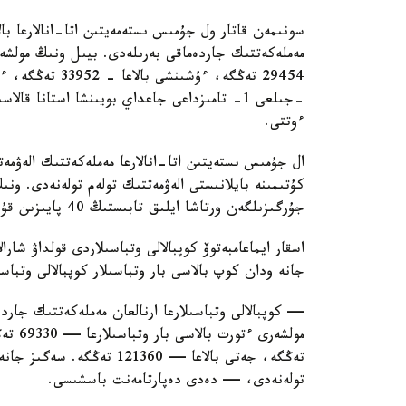
سونىمەن قاتار ول جۇمىس ىستەمەيتىن اتا-انالارعا بال
ءوتتى.
ال جۇمىس ىستەيتىن اتا-انالارعا مەملەكەتتىك الەۋمەت
كۇتىمىنە بايلانىستى الەۋمەتتىك تولەم تولەنەدى. ون
جۇرگىزىلگەن ورتاشا ايلىق تابىستىڭ 40 پايىزىن قۇرايدى.
اسقار ايماعامبەتوۆ كوپبالالى وتباسىلاردى قولداۋ شارا
جانە ودان كوپ بالاسى بار وتباسىلار كوپبالالى وتباس
— كوپبالالى وتباسىلارعا ارنالعان مەملەكەتتىك جاردە
تولەنەدى، — دەدى دەپارتامەنت باسشىسى.