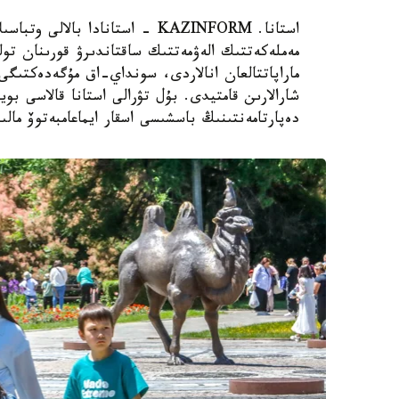
استانا. KAZINFORM - استانادا ب
مەملەكەتتىك الەۋمەتتىك ساقتاندىرۋ قورىنان تول
ماراپاتتالعان انالاردى، سونداي-اق مۇگەدەكتىگى ب
شارالارىن قامتيدى. بۇل تۋرالى استانا قالاسى بويى
دەپارتامەنتىنىڭ باسشىسى اسقار ايماعامبەتوۆ مالى