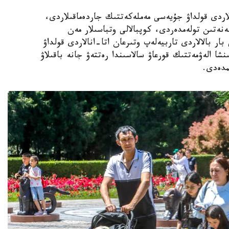
الالى وتباسىلاردى قولداۋ جۇيەسى مەملەكەتتىك جاردەماقىلاردى،
ەنەتىن تولەمدەردى، كوپبالالى وتباسىلار مەن
ار بالالاردى تاربيەلەپ وتىرعان اتا-انالاردى قولداۋ
نشا الەۋمەتتىك قورعاۋ سالاسىندا رەتتەۋ جانە باقىلاۋ
مدەدى.