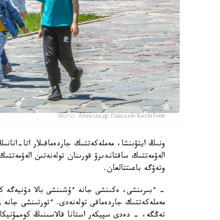
Фото: Александр Павский/Kazinform
ونىڭ ايتۋىنشا، مەملەكەتتىك جاردەماقىلار اتا-انانىڭ
الەۋمەتتىك ساقتاندىرۋ قورىنان تولەنەتىن الەۋمەتتىك
وتەۋگە باعىتتالعان.
تەڭگە، - دەدى سپيكەر استانا قالاسىنىڭ كوممۋنيكاتسي