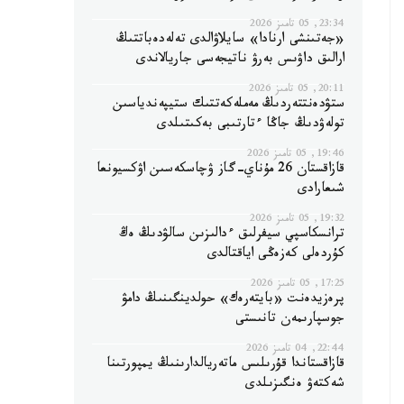
23:34, 05 تامىز 2026
«جەتىنشى ارنادا» سايلاۋالدى تەلەدەباتتىڭ
ارالىق داۋىس بەرۋ ناتيجەسى جاريالاندى
20:11, 05 تامىز 2026
ستۋدەنتتەردىڭ مەملەكەتتىك ستيپەندياسىن
تولەۋدىڭ جاڭا ءتارتىبى بەكىتىلدى
19:46, 05 تامىز 2026
قازاقستان 26 مۇناي-گاز ۋچاسكەسىن اۋكسيونعا
شىعارادى
19:32, 05 تامىز 2026
ترانسكاسپي سيفرلىق ءدالىزىن سالۋدىڭ ەڭ
كۇردەلى كەزەڭى اياقتالدى
17:25, 05 تامىز 2026
پرەزيدەنت «بايتەرەك» حولدينگىنىڭ دامۋ
جوسپارىمەن تانىستى
22:44, 04 تامىز 2026
قازاقستاندا قۇرىلىس ماتەريالدارىنىڭ يمپورتىنا
شەكتەۋ ەنگىزىلدى