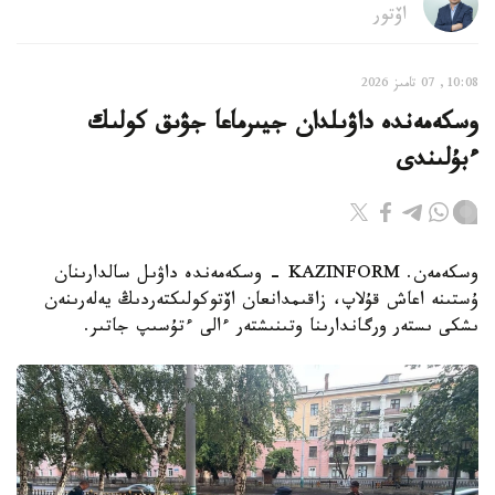
اۆتور
10:08, 07 تامىز 2026
وسكەمەندە داۋىلدان جيىرماعا جۋىق كولىك
ءبۇلىندى
وسكەمەن. KAZINFORM - وسكەمەندە داۋىل سالدارىنان
ۇستىنە اعاش قۇلاپ، زاقىمدانعان اۆتوكولىكتەردىڭ يەلەرىنەن
ىشكى ىستەر ورگاندارىنا وتىنىشتەر ءالى ءتۇسىپ جاتىر.