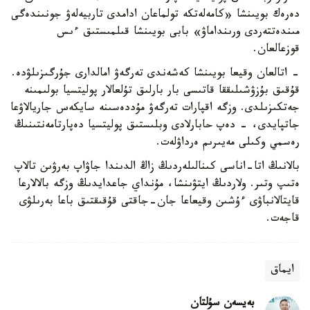
دەرەك بويىنشا «كامەلەتكە تولماعان ادامدى تاربيەلەۋ جونىندەگى
مىندەتتەردى ورىنداماۋ» بابى بويىنشا قىلمىستىق ءىس
قوزعالعان.
- اتالعان وقيعا بويىنشا كەشەندى تەرگەۋ امالدارى جۇرگىزىلۋدە.
قۇقىق بۇزۋشىلىققا قاتىسى بار بارلىق تۇلعالار پوليتسيا بولىمىنە
جەتكىزىلدى. وزگە اقپارات تەرگەۋ مۇددەسىنە سايكەس جاريالاۋعا
جاتپايدى، - دەپ حابارلادى وبلىستىق پوليتسيا دەپارتامەنتىنىڭ
رەسمي وكىلى مەيىرىم ەرداۋلەت.
بالانىڭ اتا-اناسى كىنالىلەردىڭ زاڭ الدىندا جاۋاپ بەرۋىن تالاپ
ەتىپ وتىر. ولاردىڭ ايتۋىنشا، مۇنداي جاعدايدىڭ وزگە بالالارعا
قايتالانباۋى ءۇشىن وقيعاعا جان-جاقتى قۇقىقتىق باعا بەرىلۋى
قاجەت.
ايماق
بەيسەن سۇلتان