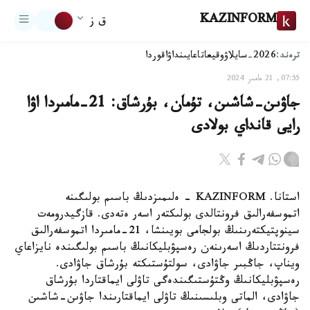
KAZINFORM
ق ز
ترەند:
2026-سايلاۋ
وقيعا
تاعايىنداۋ
اقوردا
07:55, 21 مامىر 2024
جاۋىن-شاشىن، تۇمان، بۇرشاق: 21-مامىردا اۋا
رايى قانداي بولادى
استانا. KAZINFORM - ەلىمىزدىڭ باسىم بولىگىنە
اتموسفەرالىق فرونتالدى بولىكتەر اسەر ەتەدى. قازگيدرومەت
سينوپتيكتەرىنىڭ بولجامى بويىنشا، 21-مامىردا اتموسفەرالىق
فرونتتاردىڭ اسەرىنەن رەسپۋبليكانىڭ باسىم بولىگىندە نايزاعاي
ويناپ، جاڭبىر جاۋادى، سولتۇستىكتە بۇرشاق جاۋادى.
رەسپۋبليكانىڭ وڭتۇستىگىندەگى تاۋلى ايماقتاردا بۇرشاق
جاۋادى، الماتى وبلىسىنىڭ تاۋلى ايماقتارىندا جاۋىن-شاشىن