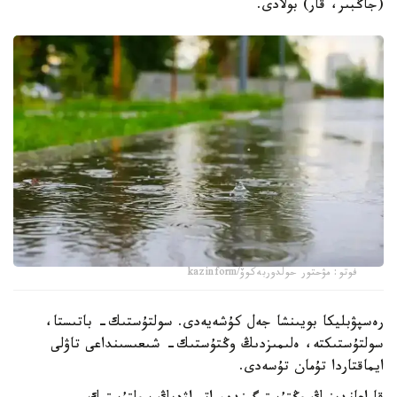
(جاڭبىر، قار) بولادى.
فوتو: مۋحتور حولدوربەكوۆ/kazinform
رەسپۋبليكا بويىنشا جەل كۇشەيەدى. سولتۇستىك- باتىستا،
سولتۇستىكتە، ەلىمىزدىڭ وڭتۇستىك- شىعىسىنداعى تاۋلى
ايماقتاردا تۇمان تۇسەدى.