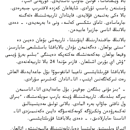
بالا ۇيىقتاماسا، قولىن جاۋىپ تاستايدى. كورپەنى الىپ،
ۇستىنەن باسىپ تۇرادى. شايقاعان كەزدە لاقتىرىپ جىبەرەدى.
بالا ەكى بەتىمەن قۇلايدى. قايتادان تاربيەشىنىڭ ەتەگىنە
جارماسادى. تاماق ىشكىسى كەلسە، ونى دا بەرمەيدى، - دەدى
بالانىڭ اناسى جازيرا عابيدەن.
بالانىڭ جاقىندارىنىڭ ايتۋىنشا، تاربيەشى بۇعان دەيىن دە
ءىستى بولعان. دەگەنمەن بۇدان بالاباقشا باسشىلىعى حابارسىز.
وقيعا بولعان جەكەمەنشىك مەكتەپكە دەيىنگى ءبىلىم بەرۋ ۇيىمى
ءۇش اي بۇرىن اشىلعان. قازىر مۇندا 24 بالا تاربيەلەنەدى.
بالاباقشا قۇرىلتايشىسى ناعيما امانقوسوۆا بۇل جاعدايدىڭ العاش
رەت تىركەلگەنىن ايتىپ، اتا-انادان كەشىرىم سۇرادى.
- ءبىز مۇنى بىلگەن جوقپىز. بۇل جاعدايدى اتا-اناسىمەن
بىرگە بىلدىك. تاربيەشىنىڭ ۇيىنە بارىپ سويلەستىك، ءبىراق
ول ناقتى جاۋاپ بەرە المادى. بالانى تولىق مەديتسينالىق
تەكسەرۋدەن وتكىزۋگە كومەكتەسۋگە دايىن ەكەنىمىزدى اتا-
اناسىنا حابارلادىق، - دەدى بالاباقشا قۇرىلتايشىسى.
اتىراۋ وبلىستىق پوليتسيا دەپارتامەنتىنىڭ مالىمەتىنشە، اتالعان