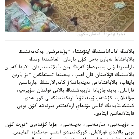
فوتو: ۆيدەودان الىنعان سكرين
بالانىڭ اتا-اناسىنىڭ ايتۋىنشا، ءبۇلدىرشىن جەكەمەنشىك
بالاباقشاعا نەبارى بەس كۇن بارعان. العاشىندا ونىڭ
مازاسىزدانۋىن بەيىمدەلۋ كەزەڭىمەن بايلانىستىرعان. الايدا كەيىن
بالاسىنىڭ قۇلاعىنان قان اعىپ، يىعىندا تىستەلگەن ءىز بارىن
بايقاپ، بالاباقشاداعى بەينەباقىلاۋ كامەرالارىنىڭ جازباسىن
قاراعان. بەينەجازبادا تاربيەشىنىڭ بالانى قولىنان سۇيرەپ،
جۇلقىلاپ، كۇشتەپ ۇيىقتاتۋعا ارەكەتتەنگەنى كورىنەدى.
كىشكەنتايدىڭ اناسى مۇنداي ارەكەتتەر بىرنەشە كۇن بويى
قايتالانعانىن ايتادى.
- دۇيسەنبى، سارسەنبى، بەيسەنبى، جۇما كۇندەرى ءتورت كۇن
بويى بالامدى قورلاعان. كورگەنىمدى ايتىپ جەتكىزە المايمىن.