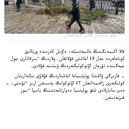
فوتو: وسكەمەن قالاسى اكىمدىگىنەن
قالا اكىمدىگىنىڭ مالىمەتىنشە، داۋىل كەزىندە ورتالىق
كوشەلەردە جەل 15 اعاشتى قۇلاتقان. ولاردىڭ ءبىرقاتارى جول
جيەگىندە تۇرعان اۆتوكولىكتەردىڭ ۇستىنە قۇلادى.
- قازىرگى ۋاقىتتا پوليتسياعا اعاشتاردىڭ قۇلاۋى سالدارىنان
كولىكتەرى زاقىمدانعان 17 اۆتوكولىك يەسىنەن ارىز ءتۇستى، -
دەپ حابارلادى شقو پوليتسيا دەپارتامەنتىنىڭ باسپا ءسوز
قىزمەتىنەن.
پوليتسياعا ءالى بارلىق زارداپ شەككەن كولىك يەلەرى جۇگىنىپ
ۇلگەرمەگەن بولۋى دا مۇمكىن.