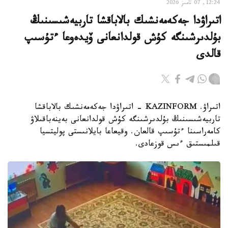
12:24, 07 تامىز 2026
اتىراۋدا جەكەمەنشىك بالاباقشا تاربيەشىسىنىڭ
بۇلدىرشىنگە كۇش قولدانعانى ۆيدەوعا ءتۇسىپ
قالدى
اتىراۋ. KAZINFORM - اتىراۋدا جەكەمەنشىك بالاباقشا
تاربيەشىسىنىڭ بۇلدىرشىنگە كۇش قولدانعانى بەينەباقىلاۋ
كامەراسىنا ءتۇسىپ قالعان. وقيعاعا بايلانىستى پوليتسيا
قىلمىستىق ءىس قوزعادى.