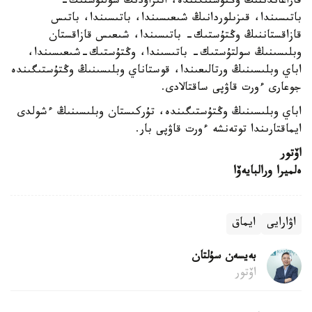
قاراعاندىنىڭ وڭتۇستىگىندە، اتىراۋدىڭ سولتۇستىك-
باتىسىندا، قىزىلوردانىڭ شىعىسىندا، باتىسىندا، باتىس
قازاقستاننىڭ وڭتۇستىك- باتىسىندا، شىعىس قازاقستان
وبلىسىنىڭ سولتۇستىك- باتىسىندا، وڭتۇستىك-شىعىسىندا،
اباي وبلىسىنىڭ ورتالىعىندا، قوستاناي وبلىسىنىڭ وڭتۇستىگىندە
جوعارى ءورت قاۋپى ساقتالادى.
اباي وبلىسىنىڭ وڭتۇستىگىندە، تۇركىستان وبلىسىنىڭ ءشولدى
ايماقتارىندا توتەنشە ءورت قاۋپى بار.
اۆتور
ەلميرا ورالبايەۆا
اۋارايى
ايماق
بەيسەن سۇلتان
اۆتور