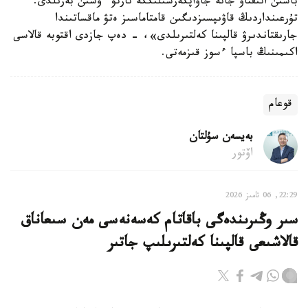
باسىن انىقتاۋ جانە جاۋاپكەرشىلىككە تارتۋ ءۇشىن بەرىلدى.
تۇرعىنداردىڭ قاۋىپسىزدىگىن قامتاماسىز ەتۋ ماقساتىندا
جارىقتاندىرۋ قالپىنا كەلتىرىلدى»، - دەپ جازدى اقتوبە قالاسى
اكىمىنىڭ باسپا ءسوز قىزمەتى.
قوعام
بەيسەن سۇلتان
اۆتور
22:29, 06 تامىز 2026
سىر وڭىرىندەگى باقاتام كەسەنەسى مەن سىعاناق
قالاشىعى قالپىنا كەلتىرىلىپ جاتىر