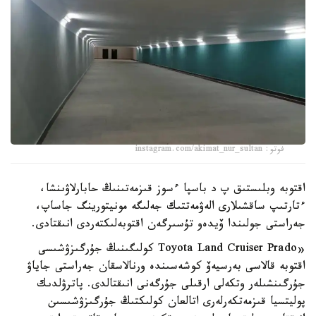
فوتو: instagram.com/akimat_nur_sultan
اقتوبە وبلىستىق پ د باسپا ءسوز قىزمەتىنىڭ حابارلاۋىنشا،
ءتارتىپ ساقشىلارى الەۋمەتتىك جەلىگە مونيتورينگ جاساپ،
جەراستى جولىندا ۆيدەو تۇسىرگەن اقتوبەلىكتەردى انىقتادى.
«Toyota Land Cruiser Prado كولىگىنىڭ جۇرگىزۋشىسى
اقتوبە قالاسى بەرسيەۆ كوشەسىندە ورنالاسقان جەراستى جاياۋ
جۇرگىنشىلەر وتكەلى ارقىلى جۇرگەنى انىقتالدى. پاترۋلدىك
پوليتسيا قىزمەتكەرلەرى اتالعان كولىكتىڭ جۇرگىزۋشىسىن