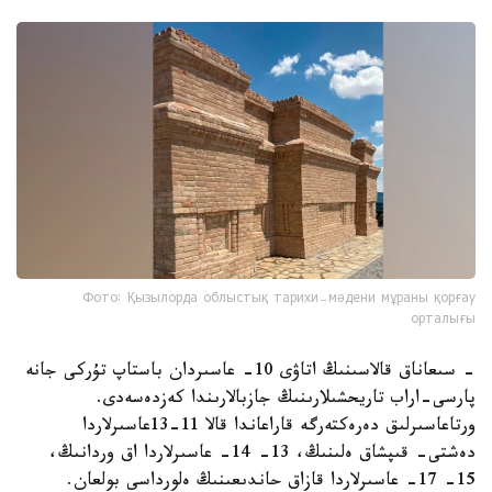
Фото: Қызылорда облыстық тарихи-мәдени мұраны қорғау
орталығы
- سىعاناق قالاسىنىڭ اتاۋى 10- عاسىردان باستاپ تۇركى جانە
پارسى-اراب تاريحشىلارىنىڭ جازبالارىندا كەزدەسەدى.
ورتاعاسىرلىق دەرەكتەرگە قاراعاندا قالا 11-13عاسىرلاردا
دەشتى- قىپشاق ەلىنىڭ، 13- 14- عاسىرلاردا اق وردانىڭ،
15- 17- عاسىرلاردا قازاق حاندىعىنىڭ ەلورداسى بولعان.