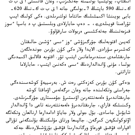
انىقتاپ، پوليتسيا بولىمىنە جەتكىزىپ، وعان قاتىستى ا ق ب ت
ك-نىڭ 590 باپتىڭ 7-بولىگى جانە ا ق ب ت ك-نىڭ 620-
بابى بويىنشا اكىمشىلىك حاتتاما تولتىرىلدى. ەكى كولىك ايىپ
تۇراعىنا قويىلدى»، - دەپ حابارلادى وبلىستىق پ د باسپا ءسوز
قىزمەتىنىڭ جەتەكشىسى ەربولات سارقۇلوۆ.
كەيىن اقتوبەلىك جۇرگىزۋشى ءوز ءىسى ءۇشىن حالىقتان
كەشىرىم سۇرادى. الايدا ولار ەكى كۇن بۇرىن جوندەلگەن
جارىقشامدى سىندىرماعانىن ايتىپ تۇر. اقتوبە قالالىق اكىمدىگى
بولسا، مۇنى ۆاندالداردىڭ ءىسى ەكەنىن ايتىپ، حابارلاما
تاراتتى.
«ەكى كۇن بۇرىن كەزەكتى رەت ش. بەرسييەۆ كوشەسىندەگى
جەراستى وتكەلىندە جانە وعان ىرگەلەس اۋماقتا كوشە
جارىقتاندىرۋ ەلەمەنتتەرىن اۋىستىرۋ جۇمىستارى جۇرگىزىلدى.
وكىنىشكە قاراي، جارىقتاندىرۋ ەلەمەنتتەرىنە تاعى دا ۆاندالدار
شابۋىل جاسادى. بۇل جولى ولار جاياۋ ادامدارعا ارنالعان وتكەلگە
اۆتوكولىكپەن كىرگەن. جالپىعا ورتاق مۇلىكتىڭ بۇلىنگەنى تۋرالى
اقپارات قۇقىق قورعاۋ ورگاندارىنا قۇقىق بۇزۋشىلاردىڭ جەكە