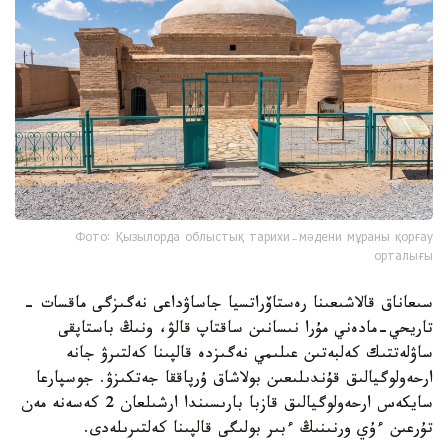
Фото: Қызылорда облыстық тарихи-мәдени мұраны қорғау
орталығы
سىعاناق قالاشىعىنا رەستاۆراتسيا جاساۋداعى نەگىزگى ماقسات -
تاريحي-مادەني مۇرا نىسانىن ساقتاپ قالۋ، ونىڭ باستاپقى
ساۋلەتتىك كەلبەتىن عىلىمي نەگىزدە قالپىنا كەلتىرۋ جانە
ارحەولوگيالىق قۇندىلىعىن بولاشاق ۇرپاققا جەتكىزۋ. جوسپارعا
سايكەس ارحەولوگيالىق قازبا بارىسىندا ارشىلعان 2 كەسەنە مەن
تۇرعىن ءۇي ورنىنىڭ ءبىر بولىگى قالپىنا كەلتىرىلەدى.