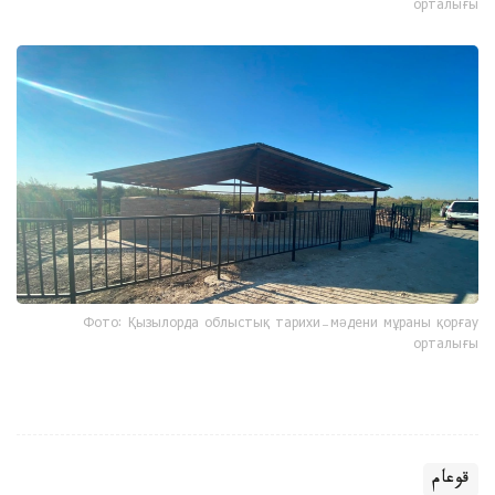
орталығы
Фото: Қызылорда облыстық тарихи-мәдени мұраны қорғау
орталығы
قوعام