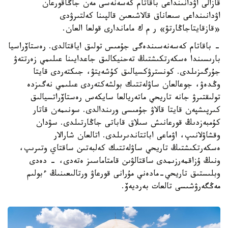
قازالى اۋدانىنداعى باقاتام كەسەنەسى مەن جاڭاقورعان
اۋدانىنداعى سىعاناق قالاشىعىن قالپىنا كەلتىرۋدى
«قازقايتاجاڭارتۋ» ر م ك ماماندارى قولعا العان.
- باقاتام كەسەنەسىندەگى جۇمىس تولىق اياقتالدى. رەستاۆراسيا
بارىسىندا ەسكەرتكىشتىڭ تەحنيكالىق جاعدايىنا عىلىمي زەرتتەۋ
جۇرگىزىلدى. كونسترۋكسيالىق كۇشەيتۋ، جىكتەردى قايتا
وڭدەۋ، جوعالعان ساۋلەتتىك بولشەكتەردى عىلىمي نەگىزدە
تولىقتىرۋ جانە تاريحي ماتەريالعا سايكەس رەستاۆراتسيالىق
كىرپىشپەن قايتا قالاۋ جۇمىسى ورىندالدى. سونىمەن قاتار
كۇمبەزدىڭ قورعانىش سىلاق قاباتى جاڭارتىلدى. سۋدان
وقشاۋلانىپ، اۋماعى اباتتاندىرىلدى. اتالعان شارالار
ەسكەرتكىشتىڭ تاريحي ساۋلەتتىك كەلبەتىن ساقتاي وتىرىپ،
ونىڭ ۇزاقمەرزىمدى ساقتالۋىن قامتاماسىز ەتەدى، - دەدى
وبلىستىق تاريحي-مادەني مۇرانى قورعاۋ ورتالىعىنىڭ ءبولىم
مەڭگەرۋشىسى تالعات بەرديەۆ.