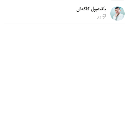
باقىتجول كاكەش
اۆتور
22:04, 06 تامىز 2026
قۇرىلىس قالدىقتارىن قوقىس جاشىگىنە تاستاۋعا
بولا ما
استانا. KAZINFORM - پاتەردى جوندەۋ كەزىندە شىققان
قۇرىلىس قالدىقتارىن اۋلاداعى قوقىس جاشىكتەرىنە تاستاۋ زاڭ
تالاپتارىنا قايشى كەلەدى. زاڭگەر باقتيار كارىم مۇنداي
قالدىقتاردى قالاي دۇرىس شىعارۋ كەرەگىن جانە تالاپتى
بۇزعاندارعا قانداي جاۋاپكەرشىلىك قاراستىرىلعانىن Jibek Joly
تەلەارناسىنىڭ باعدارلاماسىندا ءتۇسىندىردى.