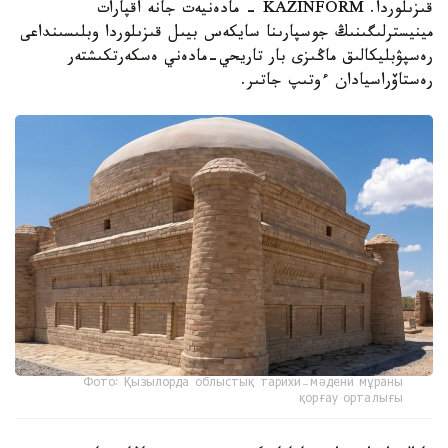
قىزىلوردا. KAZINFORM - مادەنيەت جانە اقپارات
مينيسترلىگىنىڭ جوسپارىنا سايكەس بيىل قىزىلوردا وبلىسىنداعى
رەسپۋبليكالىق ماڭىزى بار تاريحي-مادەني ەسكەرتكىشتەر
رەستاۆراسيادان ءوتىپ جاتىر.
Фото: Қызылорда облыстық тарихи-мәдени мұраны
қорғау орталығы