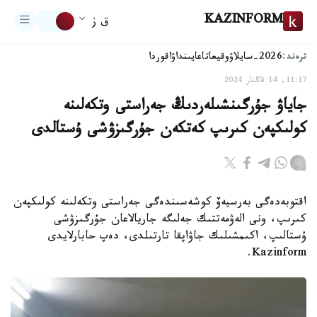
KAZINFORM
ق ز
ترەند:
2026-سايلاۋ
وقيعا
تاعايىنداۋ
اقوردا
11:17, 14 قاڭتار 2024
جاياۋ جۇرگىنشىلەردىڭ جەراستى وتكەلىنە
كولىكپەن كىرىپ كەتكەن جۇرگىزۋشى ۇستالدى
اقتوبەدەگى بەرسيەۆ كوشەسىندەگى جەراستى وتكەلىنە كولىكپەن
كىرىپ، ونى الەۋمەتتىك جەلىگە جاريالاعان جۇرگىزۋشى
ۇستالىپ، اكىمشىلىك جاۋاپقا تارتىلدى، دەپ حابارلايدى
Kazinform.