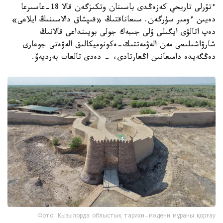
ءتۇرلى تاريحي كەزەڭدى باسىنان وتكىزگەن قالا 18-عاسىرعا
دەيىن ءومىر سۇرگەن. سىعاناقتىڭ «قىپشاق دالاسىنىڭ ايلاعى»
دەپ اتالۋى ايگىلى ۇلى جىبەك جولى بويىنداعى قالانىڭ
شارۋاشىلىعى مەن الەۋمەتتىك-ەكونوميكالىق الەۋەتى جوعارى
دەڭگەيدە دامىعانىن اڭعارتادى، - دەدى تالعات بەرديەۆ.
Фото: Қызылорда облыстық тарихи-мәдени мұраны қорғау