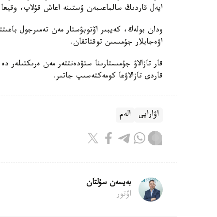
ايەل قاردىڭ سالماعىمەن ۇستىنە اعاش قۇلاپ، وقيعا و
اۋەجايلار جۇمىسىن توقتاتقان.
قار تازالاۋ جۇمىستارىنا ستۋدەنتتەر مەن ەرىكتىلەر 
قاردى تازالاۋعا كومەكتەسىپ جاتىر.
اۋارايى
الەم
بەيسەن سۇلتان
اۆتور