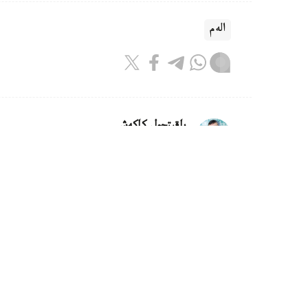
الەم
باقىتجول كاكەش
اۆتور
22:31, 05 تامىز 2026
ازايدى