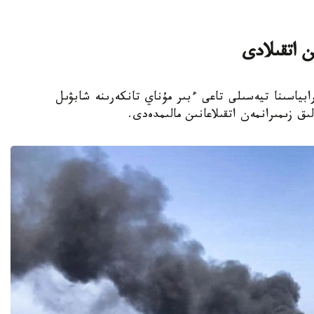
ن اتقىلادى
ابياسىنا تيەسىلى تاعى ءبىر مۇناي تانكەرىنە شابۋىل
ق زىمىرانمەن اتقىلاعانىن مالىمدەدى.