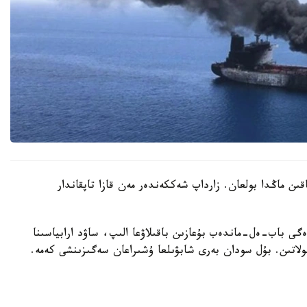
اقىن ماڭدا بولعان. زارداپ شەككەندەر مەن قازا تاپقاندار
ى باب-ەل-ماندەب بۇعازىن باقىلاۋعا الىپ، ساۋد ارابياسىنا