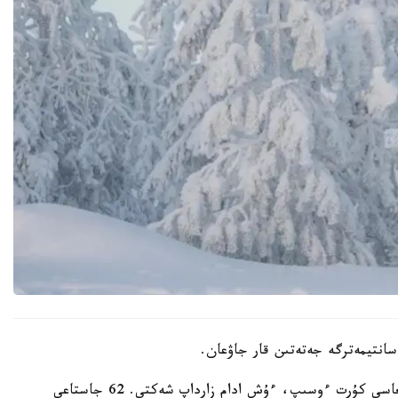
جولدارداعى كوكتايعاق سالدارىنان جول-كولىك وقيعاسى كۇرت ءوسىپ، ءۇش ادام زارداپ شەكتى. 62 جاستاعى