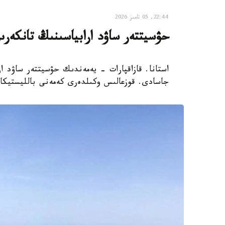
22:44, 05 تامىز 2026
حۋسيتتەر ساۋد ارابياسىنىڭ تانكەرى
استانا. قازاقپارات - يەمەندىك حۋسيتتەر ساۋد ار
جاسادى. قوزعالىس وكىلدەرى كەمەنى بالليستيكالى