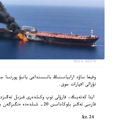
Фото: БЕЛТА
وقيعا ساۋد ارابياسىنىڭ باتىسىنداعى يانبۋ پورتىنا ج
تۋرالى اقپارات جوق.
ايتا كەتەيىك، قارۋلى توپ وكىلدەرى قىزىل تەڭىزدەگ
قارسى تەڭىز بلوكاداسىن 20- شىلدەدە ەنگىزگەن بولاتىن. بۇل سودان بەرى شابۋىلعا ۇشىراعان سەگىزىنشى كەمە.
24.kz