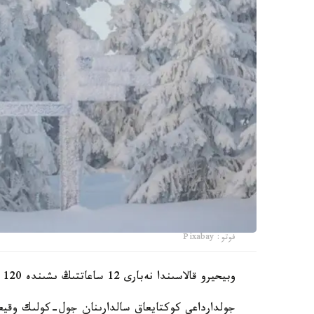
فوتو: Pixabay
وبيحيرو قالاسىندا نەبارى 12 ساعاتتىڭ ىشىندە 120 سانتيمەترگە جەتەتىن قار جاۋعان.