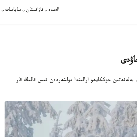
الەمدە
قازاقستان
ساياسات
ت
جاۋدى
يەلەنەتىن حوككايدو ارالىندا مولشەردەن تىس قالىڭ قار