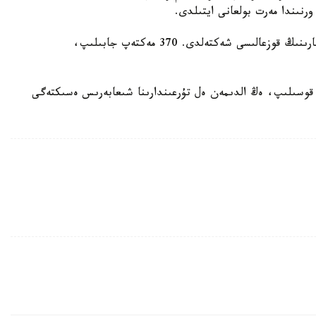
رنىندا مەرت بولعانى ايتىلدى.
ودان بولەك، كەيبىر اۆتوبۋستار مەن تەمىرجول باعىتتارىنىڭ قوزعالىسى شەكتەلدى. 370 مەكتەپ جابىلىپ،
دە قوسىلىپ، ەڭ الدىمەن ەل تۇرعىندارىنا شىعابەرىس ەسىكتەگى