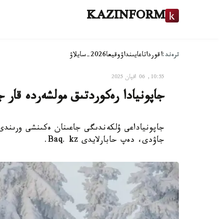
KAZINFORM
ترەند:
اقوردا
تاعايىنداۋ
وقيعا
2026-سايلاۋ
10:55, 06 اقپان 2025
جاپونيادا رەكوردتىق مولشەردە قار 
جاپونياداعى ۇلكەندىگى جاعىنان ەكىنشى ورىندى 
جاۋدى، دەپ حابارلايدى Baq. kz.