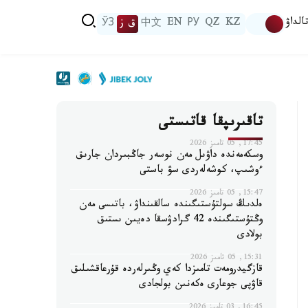
الداۋ
KZ
QZ
РУ
EN
中文
ق ز
ЎЗ
تاقىرىپقا قاتىستى
17:45, 05 تامىز 2026
وسكەمەندە داۋىل مەن نوسەر جاڭبىردان جارىق
ءوشىپ، كوشەلەردى سۋ باستى
15:47, 05 تامىز 2026
ەلدىڭ سولتۇستىگىندە سالقىنداۋ، باتىسى مەن
وڭتۇستىگىندە 42 گرادۋسقا دەيىن ىستىق
بولادى
15:31, 05 تامىز 2026
قازگيدرومەت تامىزدا كەي وڭىرلەردە قۇرعاقشىلىق
قاۋپى جوعارى ەكەنىن بولجادى