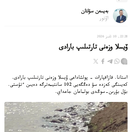
بەيسەن سۇلتان
اۆتور
22:28, 10 تامىز 2026
ۆيسلا وزەنى تارتىلىپ بارادى
استانا. قازاقپارات - پولشاداعى ۆيسلا وزەنى تارتىلىپ بارادى.
كەيىنگى كەزدە سۋ دەڭگەيى 102 سانتيمەترگە دەيىن ءتۇستى.
بۇل بۇرىن-سوڭدى بولماعان جاعداي.