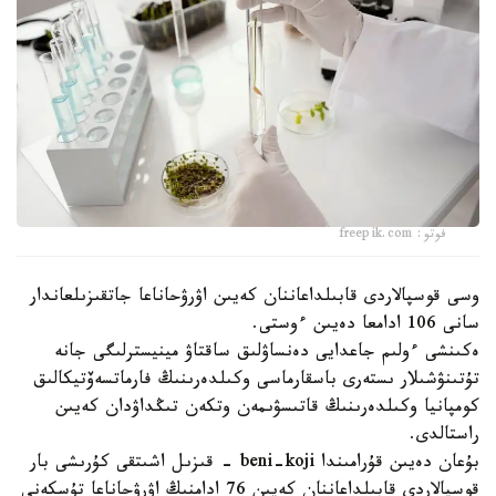
فوتو: freepik.com
وسى قوسپالاردى قابىلداعاننان كەيىن اۋرۋحاناعا جاتقىزىلعاندار
سانى 106 ادامعا دەيىن ءوستى.
ەكىنشى ءولىم جاعدايى دەنساۋلىق ساقتاۋ مينيسترلىگى جانە
تۇتىنۋشىلار ىستەرى باسقارماسى وكىلدەرىنىڭ فارماتسەۆتيكالىق
كومپانيا وكىلدەرىنىڭ قاتىسۋىمەن وتكەن تىڭداۋدان كەيىن
راستالدى.
بۇعان دەيىن قۇرامىندا beni-koji - قىزىل اشىتقى كۇرىشى بار
قوسپالاردى قابىلداعاننان كەيىن 76 ادامنىڭ اۋرۋحاناعا تۇسكەنى