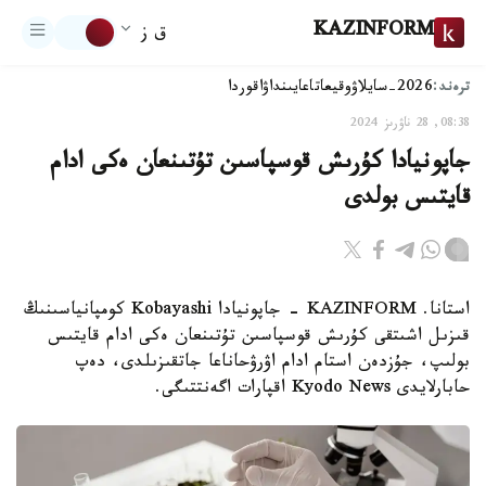
KAZINFORM
ق ز
ترەند:
2026-سايلاۋ
وقيعا
تاعايىنداۋ
اقوردا
08:38, 28 ناۋرىز 2024
جاپونيادا كۇرىش قوسپاسىن تۇتىنعان ەكى ادام
قايتىس بولدى
استانا. KAZINFORM - جاپونيادا Kobayashi كومپانياسىنىڭ
قىزىل اشىتقى كۇرىش قوسپاسىن تۇتىنعان ەكى ادام قايتىس
بولىپ، جۇزدەن استام ادام اۋرۋحاناعا جاتقىزىلدى، دەپ
حابارلايدى Kyodo News اقپارات اگەنتتىگى.