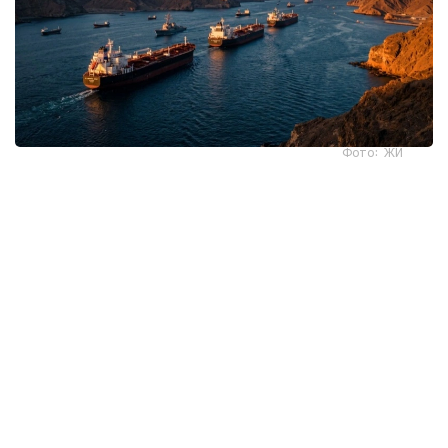
Фото: ЖИ
بۇدان بولەك، قۇراما شتاتتار ايماقتان اسكەرىن شىعارۋى كەرەك.
وداقتاستارىمىزعا دا شابۋىلدى توقتاتۋ قاجەت. سانكسيالار
قۇرساۋىنان بوساتىپ، بۇعاتتالعان اكتيۆتەر قايتارىلعان سوڭ
عانا، ورمۋز بۇعازى ارقىلى كەمە قاتىناسىن قالپىنا كەلتىرەمىز -
دەيدى.
ەكى جاق تىكەلەي كەلىسسوز جۇرگىزىپ جاتقان جوق. يران
تالاپتارى تىزىلگەن قۇجاتتى اراعايىن ەلدەر ارقىلى جىبەردى.
الايدا پرەزيدەنت ترامپ اكىمشىلىگى ازىرگە ەشقانداي مالىمدەمە
جاساعان جوق.