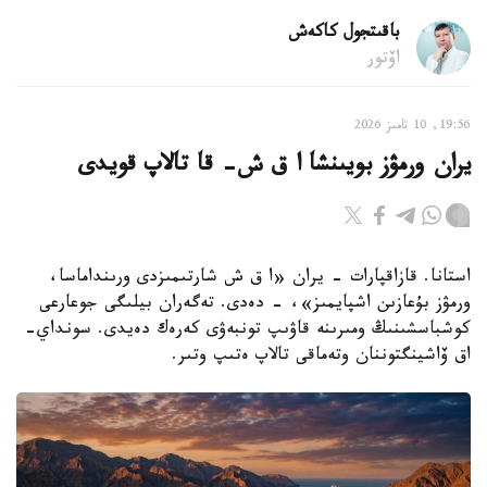
باقىتجول كاكەش
اۆتور
19:56, 10 تامىز 2026
يران ورمۋز بويىنشا ا ق ش- قا تالاپ قويدى
استانا. قازاقپارات - يران «ا ق ش شارتىمىزدى ورىنداماسا،
ورمۋز بۇعازىن اشپايمىز»، - دەدى. تەگەران بيلىگى جوعارعى
كوشباسشىنىڭ ومىرىنە قاۋىپ تونبەۋى كەرەك دەيدى. سونداي-
اق ۆاشينگتوننان وتەماقى تالاپ ەتىپ وتىر.