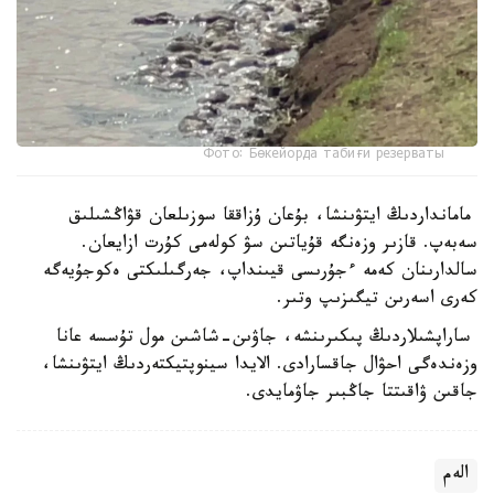
Фото: Бөкейорда табиғи резерваты
مامانداردىڭ ايتۋىنشا، بۇعان ۇزاققا سوزىلعان قۋاڭشىلىق
سەبەپ. قازىر وزەنگە قۇياتىن سۋ كولەمى كۇرت ازايعان.
سالدارىنان كەمە ءجۇرىسى قيىنداپ، جەرگىلىكتى ەكوجۇيەگە
كەرى اسەرىن تيگىزىپ وتىر.
ساراپشىلاردىڭ پىكىرىنشە، جاۋىن-شاشىن مول تۇسسە عانا
وزەندەگى احۋال جاقسارادى. الايدا سينوپتيكتەردىڭ ايتۋىنشا،
جاقىن ۋاقىتتا جاڭبىر جاۋمايدى.
الەم