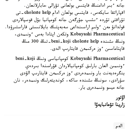
جانە ءبىر ادامنىڭ قايتىس بولعانى تۋرالى حابارلانعان.
اقپاراتقا سايكەس، قايتىس بولعان ادام choleste help-تى
تۇراقتى تۇردە ءىشىپ جۇرگەن جانە كومپانيا بۇل قوسپالاردى
قولدانۋ مەن ءولىم اراسىنداعى سەبەپتىك بايلانىستى قاراستىرۋدا.
Kobayashi Pharmaceutical وتكەن اپتادا بەس ءونىمدى،
ونىڭ ىشىندە beni-koji choleste help-تىڭ 300 مىڭ
قاپتاماسىن ءوز ەركىمەن قايتارىپ الدى.
Kobayashi Pharmaceutical كومپانياسى ونىڭ beni-koji
ءونىمىن العان بارلىق كومپانيالاردان قۇرامىندا بىردەي
ينگرەديەنت بار ونىمدەردى ءوز ەركىمەن قايتارىپ الۋدى
سۇرادى، سونىڭ ىشىندە ساكە، كونديتەرلىك ونىمدەر، نان
جانە ميسو ونىمدەرى بار.
اۆتور
زارينا تۋعانبايەۆا
الەم