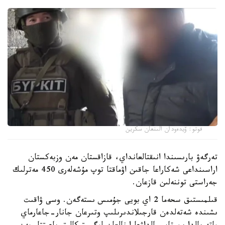
فوتو: ۆيدەودان الىنعان سكرين
تەرگەۋ بارىسىندا انىقتالعانداي، قازاقستان مەن وزبەكستان
اراسىنداعى شەكاراعا جاقىن اۋماقتا توپ مۇشەلەرى 450 مەترلىك
جەراستى توننەلىن قازعان.
قىلمىستىق سحەما 2 اي بويى جۇمىس ىستەگەن. وسى ۋاقىت
ىشىندە شەتەلدەن قارجىلاندىرىلىپ وتىرعان جانار-جاعارماي