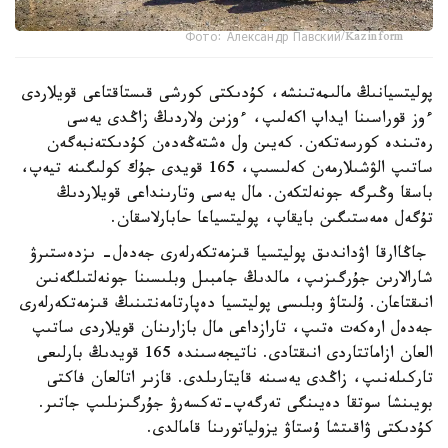
Фото: Александр Павский/Kazinform
پوليتسيانىڭ مالىمەتىنشە، كۇدىكتى كورشى قىستاقتاعى قويلاردى
ءوز قوراسىنا ايداپ اكەلىپ، ءوزىن ولاردىڭ زاڭدى يەسى
رەتىندە كورسەتكەن. كەيىن ول ەشتەڭەدەن كۇدىكتەنبەگەن
ساتىپ الۋشىلارمەن كەلىسىپ، 165 قويدى جۇك كولىگىنە تيەپ،
باسقا وڭىرگە جونەلتكەن. مال يەسى وتارىنداعى قويلاردىڭ
تۇگەل ەمەستىگىن بايقاپ، پوليتسياعا حابارلاسقان.
جاڭاارقا اۋداندىق پوليتسيا قىزمەتكەرلەرى جەدەل- ىزدەستىرۋ
شارالارىن جۇرگىزىپ، مالدىڭ جامبىل وبلىسىنا جونەلتىلگەنىن
انىقتاعان. ۇلىتاۋ وبلىسى پوليتسيا دەپارتامەنتىنىڭ قىزمەتكەرلەرى
جەدەل ارەكەت ەتىپ، تارازداعى مال بازارىنان قويلاردى ساتىپ
العان ازاماتتاردى انىقتادى. ناتيجەسىندە 165 قويدىڭ بارلىعى
تاركىلەنىپ، زاڭدى يەسىنە قايتارىلدى. قازىر اتالعان فاكتى
بويىنشا سوتقا دەيىنگى تەرگەپ-تەكسەرۋ جۇرگىزىلىپ جاتىر.
كۇدىكتى ۋاقىتشا ۇستاۋ يزولياتورىنا قامالدى.