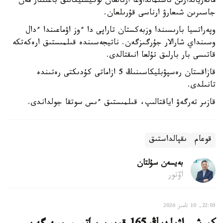
ماتەريالدارىن تاسىمالداۋعا ارنالعان لوگيستيكالىق باعىتتار مەن
جاسىرىن شىعارۋ ارناسى قۇرىلعان.
وپەراتسيا بارىسىندا وزبەكستان تاراپى دا ءوز اۋماعىندا ءدال
وسىنداي شارالار جۇرگىزگەن. ناتيجەسىندە قىلمىستىق ارەكەتكە
قاتىسى بار بارلىق تۇلعا انىقتالدى.
قازاقستان رەسپۋبليكاسىنىڭ 5 ازاماتى كۇدىكتى رەتىندە
تانىلدى.
قازىر تەرگەۋ اياقتالىپ، قىلمىستىق ءىس سوتقا جولداندى.
قوعام
ىقپالداستىق
بەيسەن سۇلتان
اۆتور
22:05, 10 تامىز 2026