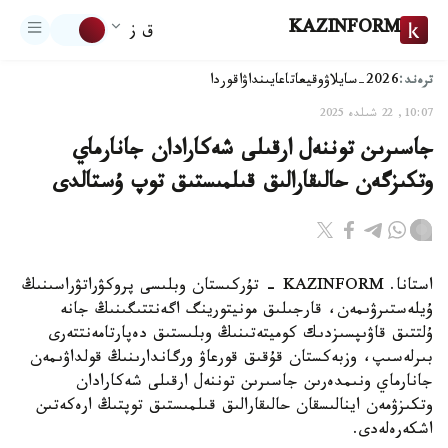
KAZINFORM
ق ز
ترەند:
2026-سايلاۋ
وقيعا
تاعايىنداۋ
اقوردا
10:07, 22 شىلدە 2025
جاسىرىن توننەل ارقىلى شەكارادان جانارماي
وتكىزگەن حالىقارالىق قىلمىستىق توپ ۇستالدى
استانا. KAZINFORM - تۇركىستان وبلىسى پروكۋراتۋراسىنىڭ
ۇيلەستىرۋىمەن، قارجىلىق مونيتورينگ اگەنتتىگىنىڭ جانە
ۇلتتىق قاۋىپسىزدىك كوميتەتىنىڭ وبلىستىق دەپارتامەنتتەرى
بىرلەسىپ، وزبەكستان قۇقىق قورعاۋ ورگاندارىنىڭ قولداۋىمەن
جانارماي ونىمدەرىن جاسىرىن توننەل ارقىلى شەكارادان
وتكىزۋمەن اينالىسقان حالىقارالىق قىلمىستىق توپتىڭ ارەكەتىن
اشكەرەلەدى.