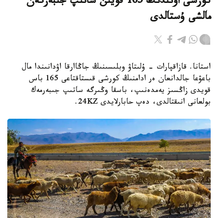
كورشى اۋىلدىڭ 165 قويىن ساتىپ جىبەرگەن
مالشى ۇستالدى
استانا. قازاقپارات - ۇلىتاۋ وبلىسىنىڭ جاڭاارقا اۋدانىندا مال
باعۋعا جالدانعان ەر ادامنىڭ كورشى قىستاقتاعى 165 باس
قويدى زاڭسىز يەمدەنىپ، باسقا وڭىرگە ساتىپ جىبەرمەك
بولعانى انىقتالدى، دەپ حابارلايدى 24KZ.