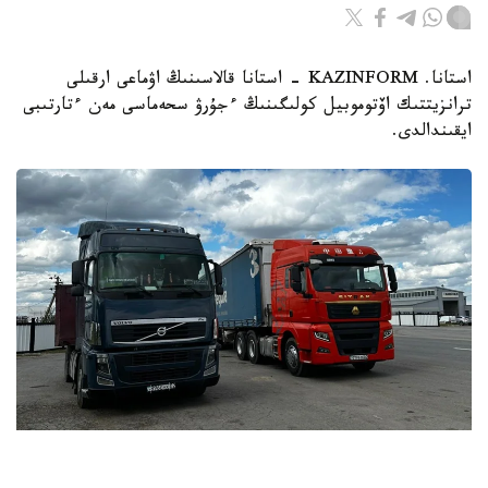
استانا. KAZINFORM - استانا قالاسىنىڭ اۋماعى ارقىلى
ترانزيتتىك اۆتوموبيل كولىگىنىڭ ءجۇرۋ سحەماسى مەن ءتارتىبى
ايقىندالدى.
Фото: Kazinform