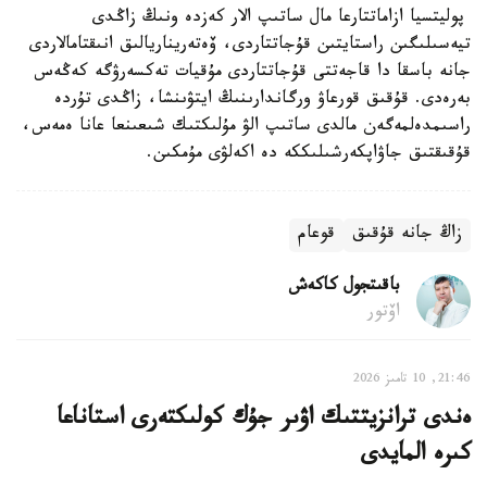
پوليتسيا ازاماتتارعا مال ساتىپ الار كەزدە ونىڭ زاڭدى
تيەسىلىگىن راستايتىن قۇجاتتاردى، ۆەتەريناريالىق انىقتامالاردى
جانە باسقا دا قاجەتتى قۇجاتتاردى مۇقيات تەكسەرۋگە كەڭەس
بەرەدى. قۇقىق قورعاۋ ورگاندارىنىڭ ايتۋىنشا، زاڭدى تۇردە
راسىمدەلمەگەن مالدى ساتىپ الۋ مۇلىكتىك شىعىنعا عانا ەمەس،
قۇقىقتىق جاۋاپكەرشىلىككە دە اكەلۋى مۇمكىن.
زاڭ جانە قۇقىق
قوعام
باقىتجول كاكەش
اۆتور
21:46, 10 تامىز 2026
ەندى ترانزيتتىك اۋىر جۇك كولىكتەرى استاناعا
كىرە المايدى