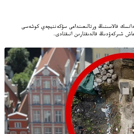
حەولوگتارى گدانسك قالاسىنىڭ ورتالىعىنداعى سۋكەننيچەي كوشەسى
عاش شىركەۋدىڭ قالدىقتارىن انىقتادى.