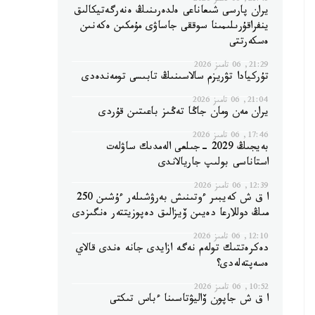
21:43, 06 تامىز 2026
يران پارسى شىعاناعى ەلدەرىنىڭ ەنەرگەتيكالىق
ينفراقۇرىلىمىنا سوققى جاساۋى مۇمكىن ەكەنىن
ەسكەرتتى
21:29, 06 تامىز 2026
تۇركيادا تۋريزم سالاسىنىڭ تابىسى تومەندەدى
21:04, 06 تامىز 2026
يران مەن ومان جاڭا تەڭىز باعىتىن قۇردى
17:46, 06 تامىز 2026
بەيجىڭ 2029 -جىلعى الەمدىك ساۋلەت
استاناسى بولىپ جاريالاندى
12:39, 06 تامىز 2026
ا ق ش كەيبىر ءوتىنىش بەرۋشىلەر ءۇشىن 250
مىڭ دوللارعا دەيىن ۆيزالىق دەپوزيتتەر ەنگىزدى
12:10, 06 تامىز 2026
دەكرەتتىك تولەم نەگە ازايدى جانە ەندى قالاي
ەسەپتەلەدى؟
10:52, 06 تامىز 2026
ا ق ش جاپون ۆاليۋتاسىنا ءباس تىكتى