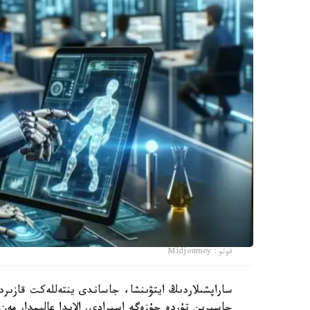
فوتو: Midjourney
ساراپشىلاردىڭ ايتۋىنشا، جاساندى ينتەللەكت قازىردى
جاسىرىن تۇردە جۇزەگە اسىرادى. الايدا عالىمدار مەن