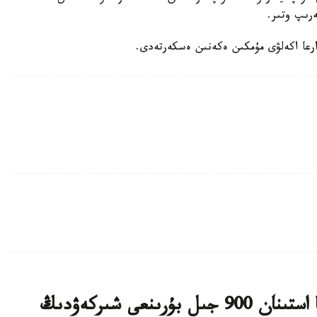
رىپ وتىر.
رعا اكەلۋى مۇمكىن ەكەنىن ەسكەرتەدى.
پولشادا بالمۇزداق ساتىلعان ءدامحانا استىنان 900 جىل بۇرىنعى شىركەۋدىڭ