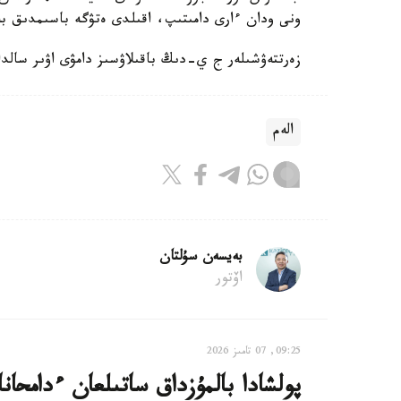
ونى ودان ءارى دامىتىپ، اقىلدى ەتۋگە باسىمدىق بە
زەرتتەۋشىلەر ج ي-دىڭ باقىلاۋسىز دامۋى اۋىر سالدا
الەم
بەيسەن سۇلتان
اۆتور
09:25, 07 تامىز 2026