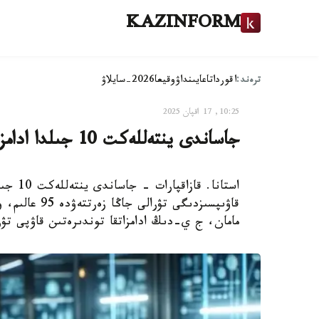
KAZINFORM
ترەند:
اقوردا
تاعايىنداۋ
وقيعا
2026-سايلاۋ
10:25, 17 اقپان 2025
جاساندى ينتەللەكت 10 جىلدا ادامزاتتى جويىپ جىبەرۋى مۇمكىن
استانا.
قاۋىپسىزدىگى 
مامان، ج ي-دىڭ ادامزاتقا توندىرەتىن قاۋپى تۋ