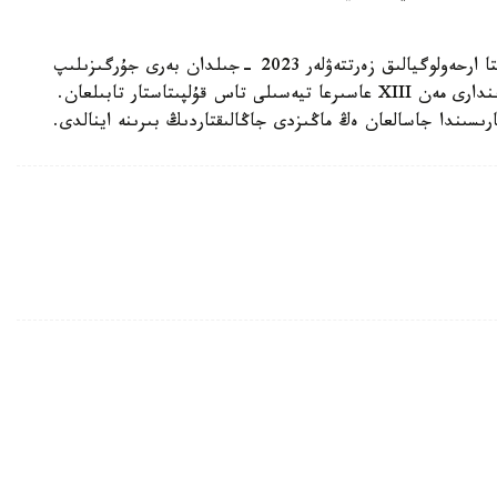
بۇرىنعى بالمۇزداق ساتاتىن ءدامحانا ورنالاسقان اۋماقتا ارحەولوگيالىق زەرتتەۋلەر 2023 -جىلدان بەرى جۇرگىزىلىپ
كەلەدى. بۇعان دەيىن مۇندا ورتاعاسىرلىق جەرلەۋ ورىندارى مەن XIII عاسىرعا تيەسىلى تاس قۇلپىتاستار تابىلعان.
ارىسىندا جاسالعان ەڭ ماڭىزدى جاڭالىقتاردىڭ بىرىنە اينالدى.