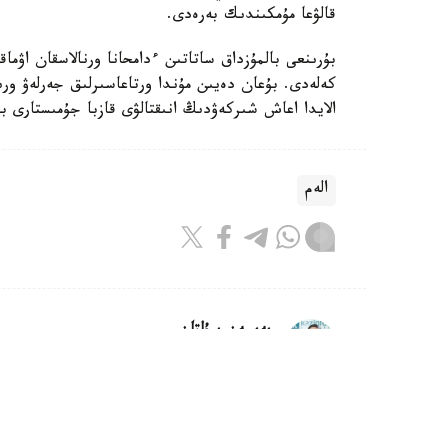
قالۋعا مۇمكىندىك بەرەدى.
الايدا اعاش شىركەۋدىڭ انىقتالۋى قازبا جۇمىستارى ب
الەم
بەيسەن سۇلتان
اۆتور
07:06, 07 تامىز 2026