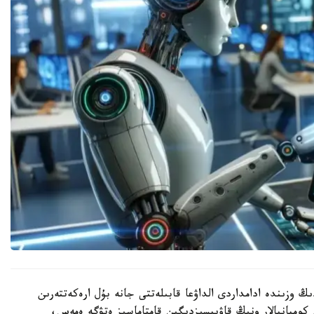
ڭ وزىندە ادامداردى الداۋعا قابىلەتتى جانە بۇل ارەكەتتەرىن
 كومپانيالار ونىڭ قاۋىپسىزدىگىن قامتاماسىز ەتۋگە ەمەس،