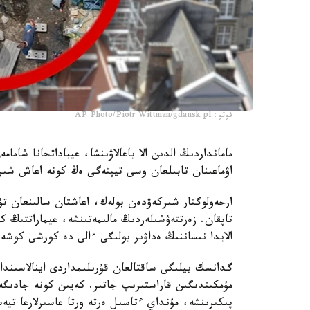
فوتو: AP Photo/Piotr Wittman/gdansk.pl
اۋماعىنان تابىلعان وسى تيپتەگى ەڭ كونە اعاش شىر
ارحەولوگتار شىركەۋدەن بولەك، اعاشتان سالىنعان تۇر
الايدا نىساننىڭ ەداۋىر بولىگى ءالى دە كورشى كوشەن
گدانسك بيلىگى ساقتالعان قۇرىلىمداردى اينالاسىنداع
مۇمكىندىگىن قاراستىرىپ جاتىر. كەيىن كونە جادىگەر
پىكىرىنشە، مۇنداي ءتاسىل ەرتە ورتا عاسىرلارعا تي