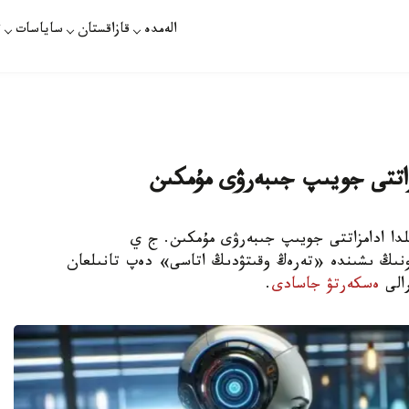
الەمدە
قازاقستان
ساياسات
ت
 قازاقپارات - جاساندى ينتەللەكت 10 جىلدا ادامزاتتى جويىپ جىبەرۋى مۇمكىن. ج ي
تۋرالى جاڭا زەرتتەۋدە 95 عالىم، ونىڭ ىشىندە «تەرەڭ وقىتۋدىڭ اتاسى» دەپ تانىلعان
رالى
ەسكەرتۋ جاسادى
.