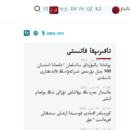
الداۋ
KZ
QZ
РУ
EN
中文
ق ز
ЎЗ
تاقىرىپقا قاتىستى
09:25, 07 تامىز 2026
پولشادا بالمۇزداق ساتىلعان ءدامحانا استىنان
900 جىل بۇرىنعى شىركەۋدىڭ قالدىقتارى
تابىلدى
07:06, 07 تامىز 2026
عالىمدار جەردىڭ بولاشاعى تۋرالى تىڭ بولجام
ايتتى
22:44, 06 تامىز 2026
كورەيلەر اقىلدى قوسىمشا ارقىلى ىستىقتان
قورعانىپ ءجۇر