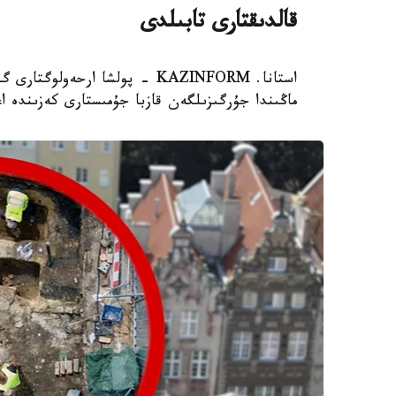
قالدىقتارى تابىلدى
استانا. KAZINFORM - پولشا ار
ماڭىندا جۇرگىزىلگەن قازبا جۇمىستارى كەزىندە ا