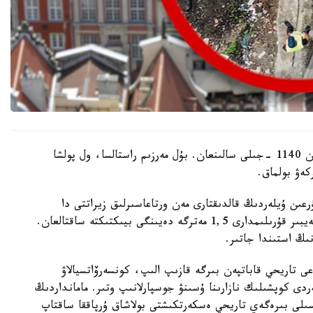
مامانداردىڭ الدىن الا باعالاۋىنشا، عيباداتحانا شامامەن 1140 -جىلى سالىنعان. بۇل مەرزىم راستالسا، ول پولشا
كەۋ بولماق.
عىن ۇيلەردىڭ قالدىقتارى مەن ورتاعاسىرلىق زيراتتى دا
تاپقان. زەرتتەۋشىلەردىڭ مالىمەتىنشە، عيماراتتىڭ كەيبىر قۇرىلىمدارى 1,5 مەترگە دەيىنگى بيىكتىكتە ساقتالعان.
ىڭ استىندا جاتىر.
ى تاريحي قاباتپەن بىرگە قازىپ الىپ، كونسەرۆاتسيالاۋ
دى كوپشىلىك نازارىنا ۇسىنۋ جوسپارلانىپ وتىر. مامانداردىڭ
ەسىلى بىرەگەي تاريحي ەسكەرتكىشتى بولاشاق ۇرپاققا ساقتاپ