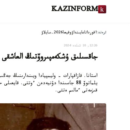
KAZINFORM
ترەند:
اقوردا
تاعايىنداۋ
وقيعا
2026-سايلاۋ
12:26, 10 شىلدە 2024
جاقسىلىق ۇشكەمپىروۆتىڭ العاشقى 
استانا. قازاقپارات – وليمپيادا ويىندارىنىڭ جەڭ
يلماتوۆ 88 جاسىندا دۇنيەدەن ءوتتى. قاي
قىزمەتى ءمالىم ەتتى.