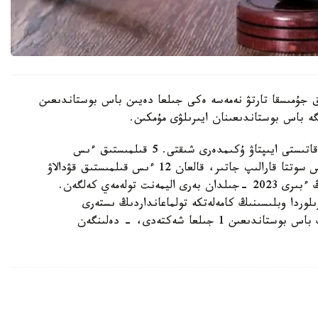
تقا دەيىن قوعامدىق جۇمىسقا تارتۋ نەمەسە ەكى جىلعا دەيىن باس بوستاندىعىن
ە باس بوستاندىعىنان ايىرىلۋى مۇمكىن.
- اتالعان قىلمىستىق ىستەر بويىنشا 12 بورىشكەرگە قاتىستى ايىپتاۋ ۇكىمدەرى شىقتى. 5 قىلمىستىق ءىس
تاراپتاردىڭ تاتۋلاسۋىمەن توقتادى. 3 قىلمىستىق ءىس سوتتا قارالىپ جاتىر، قالعان 12 ءىس قىلمىستىق قۋدالاۋ
ورگاندارىنىڭ وندىرىسىندە. مىسالى، بورىشكەرلەردىڭ ءبىرى 2023 -جىلدان بەرى اليمەنت تولەمەي كەلگەن.
جەتكەن. قىزىلوردا وبلىسىنىڭ كامەلەتكە تولماعانداردىڭ ىستەرى
جونىندەگى مامانداندىرىلعان اۋدانارالىق سوتى ونىڭ باس بوستاندىعىن 1 جىلعا شەكتەدى، - دەلىنگەن