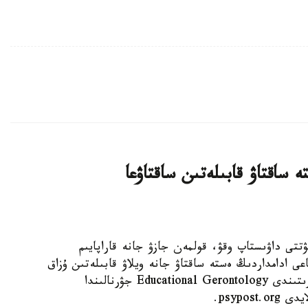
 ساقتاۋ قابىلەتىن ساقتاۋعا
 KAZINFORM - كۇنىنە نەبارى 30 مينۋتتى داۋىستاپ وقۋ، قولمەن جازۋ جانە قاراپايىم
عى ادامداردىڭ ەستە ساقتاۋ جانە ويلاۋ قابىلەتىن ۇزاق
ۋاقىت ساقتاۋعا كومەكتەسۋى مۇمكىن. مۇنداي قورىتىندى Educational Gerontology جۋرنالىندا
psypo.