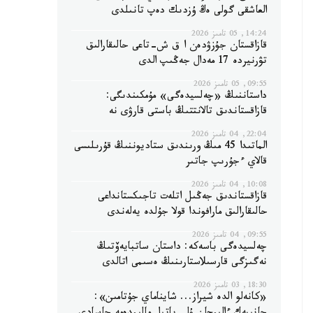
العاشقى گولى ەڭ ۇزدىك دەپ تانىلدى
14:24, 05 تامىز 2026
قازاقستان جۇزۋدەن ا ق ش-تاعى حالىقارالىق
تۋرنيردە 17 مەدال جەڭىپ الدى
09:55, 05 تامىز 2026
داستاننىڭ «چەلسيدەگى» مۇمكىندىگى:
قازاقستاندىق تالانتتىڭ باستى قارۋى نە
22:04, 04 تامىز 2026
الماتىدا 45 مىڭ ورىندىق ستاديوننىڭ قۇرىلىسى
قالاي ءجۇرىپ جاتىر
10:08, 04 تامىز 2026
قازاقستاندىق جەڭىل اتلەت تاجىكستانداعى
حالىقارالىق مارافوندا قولا جۇلدە يەلەندى
09:55, 04 تامىز 2026
چەلسيدەگى باسەكە: داستان ساتبايەۆتىڭ
نەگىزگى قارسىلاستارىنىڭ ەسىمى اتالدى
18:30, 03 تامىز 2026
«كانەلو الدە شيراز... شايناماي جۇتامىن»: