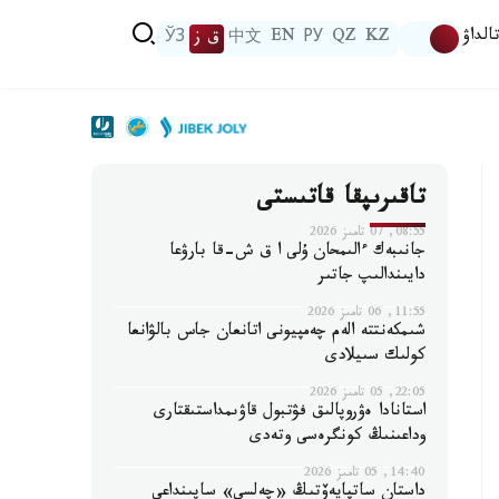
الداۋ
KZ
QZ
РУ
EN
中文
ق ز
ЎЗ
تاقىرىپقا قاتىستى
08:55, 07 تامىز 2026
جانىبەك ءالىمحان ۇلى ا ق ش-قا بارۋعا
دايىندالىپ جاتىر
11:55, 06 تامىز 2026
شىمكەنتتە الەم چەمپيونى اتانعان جاس بالۋانعا
كولىك سىيلادى
22:05, 05 تامىز 2026
استانادا ەۋروپالىق فۋتبول قاۋىمداستىقتارى
وداعىنىڭ كونگرەسى وتەدى
14:40, 05 تامىز 2026
داستان ساتپايەۆتىڭ «چەلسي» ساپىنداعى