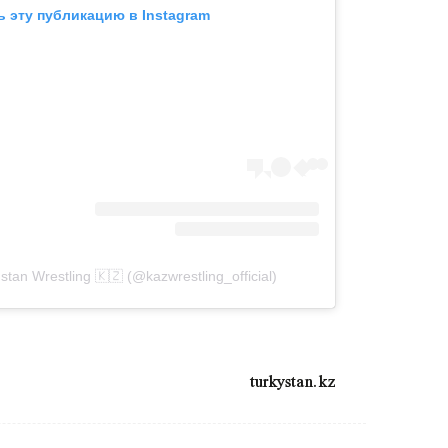
 эту публикацию в Instagram
an Wrestling 🇰🇿 (@kazwrestling_official)
turkystan.kz