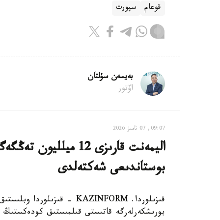
قوعام
سپورت
بەيسەن سۇلتان
اۆتور
09:07, 07 تامىز 2026
اليمەنت قارىزى 12 ميل
بوستاندىعى شەكتەلدى
قىزىلوردا. KAZINFORM - قىزى
بورىشكەرلەرگە قاتىستى قىلمىستىق كودەكستىڭ 139-بابىمەن 32 قىلمىستىق ءىستى تىركەدى.