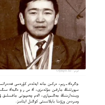
فوتو: Olympic.kz
«گرەك-ريم، ەركىن جانە ايەلدەر كۇرەسى فەدەراتسي
سپورتتىڭ جارقىن جۇلدىزى، ك س ر و ەڭبەك سىڭىرگ
ويىندارىنىڭ جەڭىمپازى، الەم چەمپيونى جاقسىلىق ۇ
ومىردەن وزۋىنا بايلانىستى كوڭىل ايتامىز.