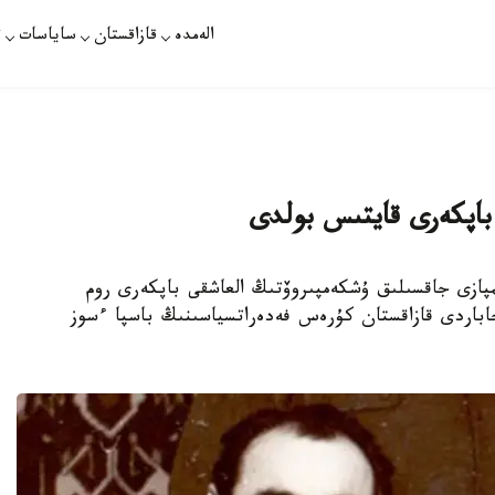
الەمدە
قازاقستان
ساياسات
ت
باپكەرى قايتىس بولدى
ىمپازى جاقسىلىق ۇشكەمپىروۆتىڭ العاشقى باپكەرى روم
عىلى حاباردى قازاقستان كۇرەس فەدەراتسياسىنىڭ باسپا ءسوز