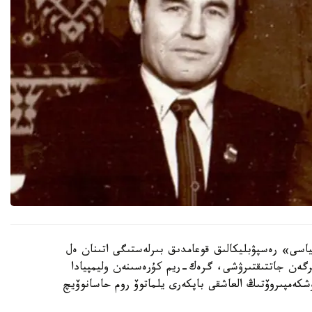
اسى» رەسپۋبليكالىق قوعامدىق بىرلەستىگى اتىنان ەل
ەن جاتتىقتىرۋشى، گرەك-ريم كۇرەسىنەن وليمپيادا
شكەمپىروۆتىڭ العاشقى باپكەرى يلماتوۆ روم حاسانوۆيچ