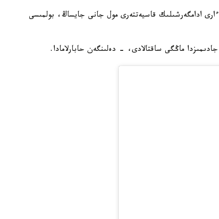
ءارى ادامگەرشىلىك قاسيەتتەرى مول جانى جايساڭ، بولمىسى
دىمىزدا ماڭگى ساقتالادى، - دەلىنگەن حابارلامادا.