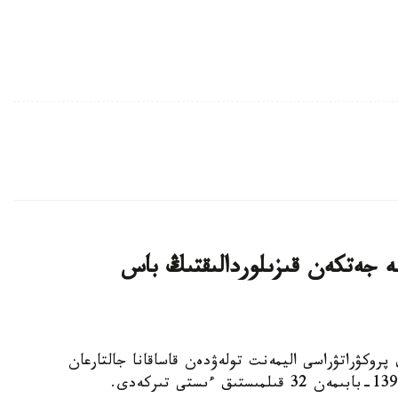
ليون تەڭگەگە جەتكەن قىزىلوردالىقتىڭ باس
لوردا وبلىستىق پروكۋراتۋراسى اليمەنت تولەۋدەن قاساقانا جالتارعان