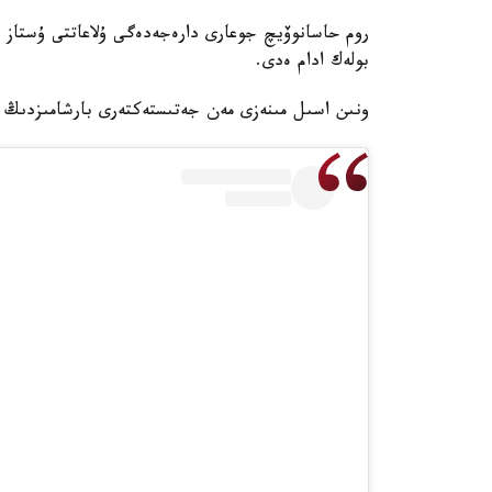
روم حاسانوۆيچ جوعارى دارەجەدەگى ۇلاعاتتى ۇستاز 
بولەك ادام ەدى.
ونىن اسىل مىنەزى مەن جەتىستەكتەرى بارشامىزدىڭ جا