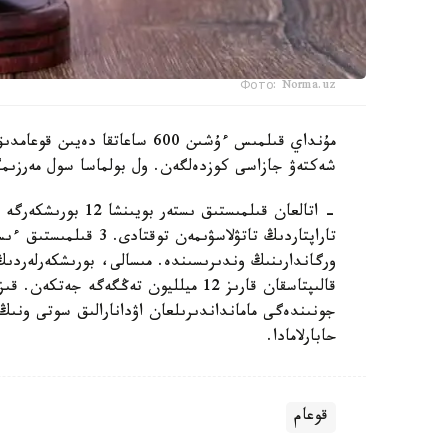
Фото: Norma.uz
مۇنداي قىلمىس ءۇشىن 600 ساعا
شەكتەۋ جازاسى كوزدەلگەن. ول بولماسا سول مەرزىمگ
قالىپتاسقان قارىز 12 ميلليون تەڭگەگە 
حابارلامادا.
قوعام