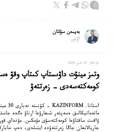
بەيسەن سۇلتان
اۆتور
08:16, 07 تامىز 2026
وتىز مينۋت داۋىستاپ كىتاپ وقۋ ەستە
كومەكتەسەدى - زەرتتەۋ
استانا.
ماتەماتيكالىق ەسەپتەر شىعارۋعا ارناۋ ەگدە جاستا
جاريالانعان جاڭا زەرتتەۋدە ايتىلدى، دەپ حابارلايدى st.org