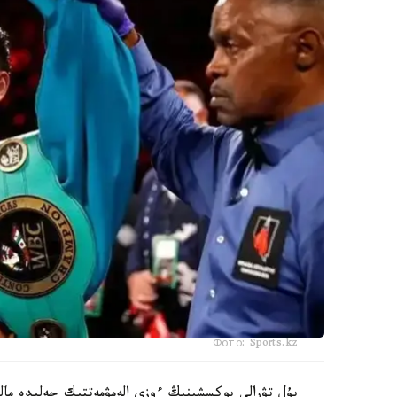
Фото: Sports.kz
بۇل تۋرالى بوكسشىنىڭ ءوزى الەمۋمەتتىك جەلىدە مال