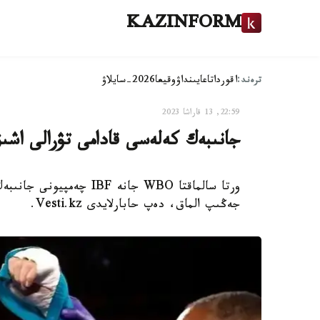
KAZINFORM
ترەند:
اقوردا
تاعايىنداۋ
وقيعا
2026-سايلاۋ
22:59, 13 قاراشا 2023
جانىبەك كەلەسى قادامى تۋرالى اشىق
جەڭىپ الماق، دەپ حابارلايدى Vesti.kz.