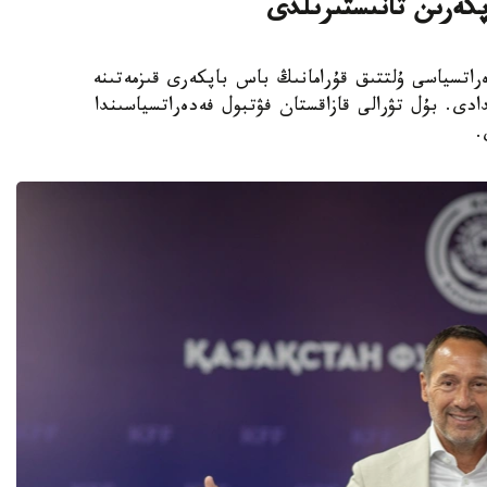
پكەرىن تانىستىرىلدى
 فۋتبول فەدەراتسياسى ۇلتتىق قۇرامانىڭ باس باپكەرى قىزمەتىنە
دى. بۇل تۋرالى قازاقستان فۋتبول فەدەراتسياسىندا
.