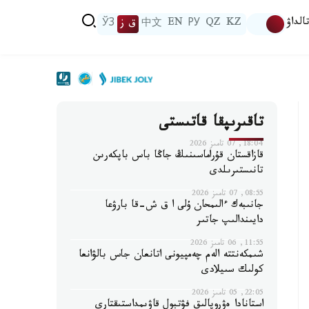
الداۋ
KZ
QZ
РУ
EN
中文
ق ز
ЎЗ
تاقىرىپقا قاتىستى
18:04, 07 تامىز 2026
قازاقستان قۇراماسىنىڭ جاڭا باس باپكەرىن
تانىستىرىلدى
08:55, 07 تامىز 2026
جانىبەك ءالىمحان ۇلى ا ق ش-قا بارۋعا
دايىندالىپ جاتىر
11:55, 06 تامىز 2026
شىمكەنتتە الەم چەمپيونى اتانعان جاس بالۋانعا
كولىك سىيلادى
22:05, 05 تامىز 2026
استانادا ەۋروپالىق فۋتبول قاۋىمداستىقتارى