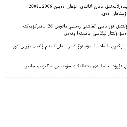
ول قازاقستان ۇلتتىق قۇراماسىن باسقارعان ەكىنشى نيدەرلاندتىق مامان اتاندى. بۇعان دەيىن 2006-2008
 ۇستاعان ەدى.
دجون ۆانت سحيپ جەتەكشىلىك ەتەتىن قازاقستان ۇلتتىق قۇراماسى العاشقى رەسمي ماتچىن 26 -قىركۇيەكتە
ەسۋ ۇلتتار ليگاسى اياسىندا وتەدى.
اپكەرى تالعات بايسۋفينوۆ ءبىر ايدان استام ۋاقىت بۇرىن ءوز
ن قۇرۋدا جاساندى ينتەللەكت جۇيەسىن ەنگىزىپ جاتىر.