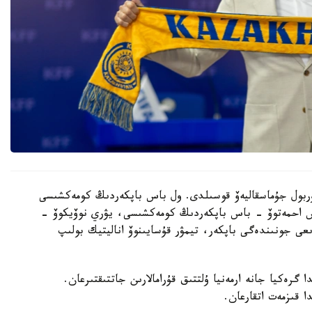
 نۇربول جۇماسقاليەۆ قوسىلدى. ول باس باپكەردىڭ كومەكشىسى
دوس احمەتوۆ - باس باپكەردىڭ كومەكشىسى، يۋري نوۆيكوۆ -
ىعى جونىندەگى باپكەر، تيمۋر قۇسايىنوۆ اناليتيك بولىپ
گرەكيا جانە ارمەنيا ۇلتتىق قۇرامالارىن جاتتىقتىرعان.
ا قىزمەت اتقارعان.