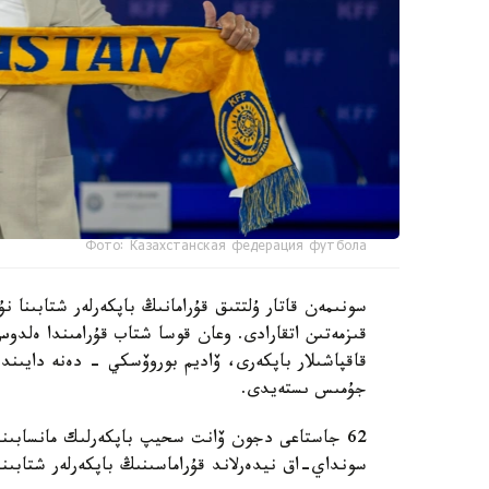
Фото: Казахстанская федерация футбола
سونىمەن قاتار ۇلتتىق قۇرامانىڭ باپكەرلەر شتابىنا
قىزمەتىن اتقارادى. وعان قوسا شتاب قۇرامىندا ەل
قاقپاشىلار باپكەرى، ۆاديم بوروۆسكي - دەنە دايىند
جۇمىس ىستەيدى.
62 جاستاعى دجون ۆانت سحيپ باپكەرلىك مانسابىندا 
سونداي-اق نيدەرلاند قۇراماسىنىڭ باپكەرلەر شتابىند