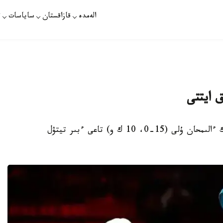
الەمدە
قازاقستان
ساياسات
ت
 ايتتى
ورتا سالماقتا WBO جانە IBF چەمپيونى جانىبەك ءالىمحان ۇلى (15-0، 10 ك و) تاعى ءبىر تيتۋل