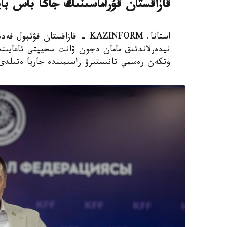
قازاقستان قۇراماسىنىڭ جاڭا باس با
استانا. KAZINFORM - قازاقستان
نيدەرلاندتىق مامان دجون ۆانت سحيپتى تاعايىندا
وتكەن رەسمي تانىستىرۋ راسىمىندە جاريا ەتىلدى