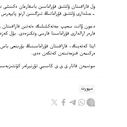
-جىلدارى ۇلتتىق قۇرامانىڭ تىزگىنىن ارنو پايپەرس
فارەر ارالدارى قۇراماسىنا قارسى وتكىزەدى. بۇل كەزد
ايتا كەتەيىك، قازاقستان قۇراماسىنىڭ بۇرىنعى باس ب
ەركىمەن قىزمەتىنەن كەتكەن ەدى.
سونىمەن قاتار ق ف ف كاسىبي تۋرنيرلەر كۇنتىزبەسى
سپورت