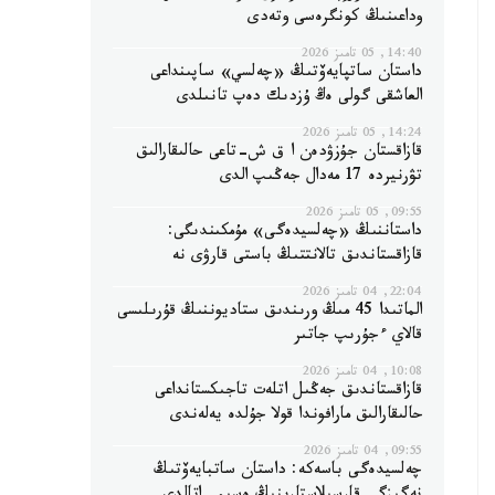
وداعىنىڭ كونگرەسى وتەدى
14:40, 05 تامىز 2026
داستان ساتپايەۆتىڭ «چەلسي» ساپىنداعى
العاشقى گولى ەڭ ۇزدىك دەپ تانىلدى
14:24, 05 تامىز 2026
قازاقستان جۇزۋدەن ا ق ش-تاعى حالىقارالىق
تۋرنيردە 17 مەدال جەڭىپ الدى
09:55, 05 تامىز 2026
داستاننىڭ «چەلسيدەگى» مۇمكىندىگى:
قازاقستاندىق تالانتتىڭ باستى قارۋى نە
22:04, 04 تامىز 2026
الماتىدا 45 مىڭ ورىندىق ستاديوننىڭ قۇرىلىسى
قالاي ءجۇرىپ جاتىر
10:08, 04 تامىز 2026
قازاقستاندىق جەڭىل اتلەت تاجىكستانداعى
حالىقارالىق مارافوندا قولا جۇلدە يەلەندى
09:55, 04 تامىز 2026
چەلسيدەگى باسەكە: داستان ساتبايەۆتىڭ