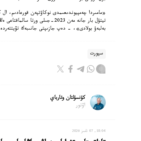
«مامىردا چەمپيوندىعىمدى نوكاۋتپەن قورعادىم، ال 
تيتۋل بار جانە مەن 2023-جىلى ور
بەلبەۋ بولادى»، - دەپ جازىپتى جانىبەك تۆيتتەردە.
سپورت
كۇنسۇلتان وتارباي
اۆتور
18:04, 07 تامىز 2026