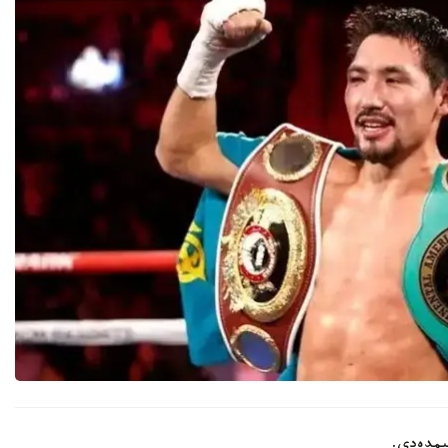
ىمدەدى.