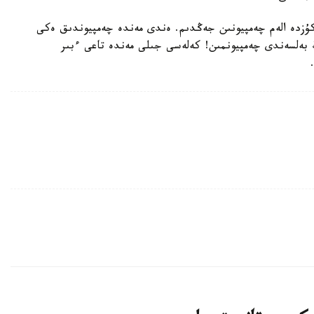
كۇزدە الەم چەمپيونىن جەڭدىم. ەندى مەندە چەمپيوندىق ەكى
تا سالماقتاعى ەڭ بەلسەندى چەمپيونمىن! كەلەسى جىلى مەندە تاعى ءبىر