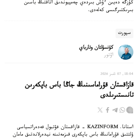
كۇزگە دەيىن ءۇش بىردەي چەمپيوندىق اتاقتىڭ باسىن
بىرىكتىرگىسى كەلەدى.
سپورت
كۇنسۇلتان وتارباي
اۆتور
18:04, 07 تامىز 2026
قازاقستان قۇراماسىنىڭ جاڭا باس باپكەرىن
تانىستىرىلدى
استانا. KAZINFORM - قازاقستان فۋتبول فەدەراتسياسى
ۇلتتىق قۇرامانىڭ باس باپكەرى قىزمەتىنە نيدەرلاندتىق مامان