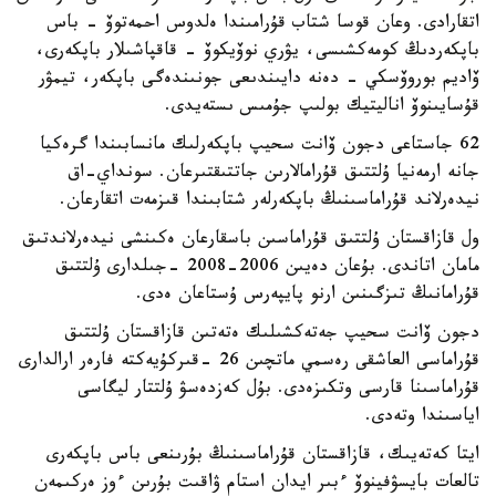
اتقارادى. وعان قوسا شتاب قۇرامىندا ەلدوس احمەتوۆ - باس
باپكەردىڭ كومەكشىسى، يۋري نوۆيكوۆ - قاقپاشىلار باپكەرى،
ۆاديم بوروۆسكي - دەنە دايىندىعى جونىندەگى باپكەر، تيمۋر
قۇسايىنوۆ اناليتيك بولىپ جۇمىس ىستەيدى.
62 جاستاعى دجون ۆانت سحيپ باپكەرلىك مانسابىندا گرەكيا
جانە ارمەنيا ۇلتتىق قۇرامالارىن جاتتىقتىرعان. سونداي-اق
نيدەرلاند قۇراماسىنىڭ باپكەرلەر شتابىندا قىزمەت اتقارعان.
ول قازاقستان ۇلتتىق قۇراماسىن باسقارعان ەكىنشى نيدەرلاندتىق
مامان اتاندى. بۇعان دەيىن 2006-2008 -جىلدارى ۇلتتىق
قۇرامانىڭ تىزگىنىن ارنو پايپەرس ۇستاعان ەدى.
دجون ۆانت سحيپ جەتەكشىلىك ەتەتىن قازاقستان ۇلتتىق
قۇراماسى العاشقى رەسمي ماتچىن 26 -قىركۇيەكتە فارەر ارالدارى
قۇراماسىنا قارسى وتكىزەدى. بۇل كەزدەسۋ ۇلتتار ليگاسى
اياسىندا وتەدى.
ايتا كەتەيىك، قازاقستان قۇراماسىنىڭ بۇرىنعى باس باپكەرى
تالعات بايسۋفينوۆ ءبىر ايدان استام ۋاقىت بۇرىن ءوز ەركىمەن