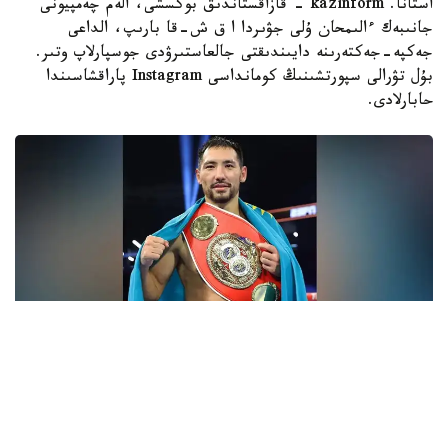
استانا. kazinform - قازاقستاندىق بوكسشى، الەم چەمپيونى
جانىبەك ءالىمحان ۇلى جۋىردا ا ق ش-قا بارىپ، الداعى
جەكپە-جەكتەرىنە دايىندىقتى جالعاستىرۋدى جوسپارلاپ وتىر.
بۇل تۋرالى سپورتشىنىڭ كومانداسى Instagram پاراقشاسىندا
حابارلادى.
فوتو: Top Rank
- ءبارى قايتا باستالادى. باستامامىز ءساتتى بولعان سياقتى.