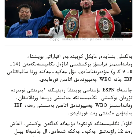
Фото: instagram.com/ janibek_alimkhanuly
بەلگىلى ينسايدەر مايكل كوپيندجەر اقپاراتى بويىنشا،
وتانداسىمىز فرانسۋز بوكسشىسى اناۋەل نگاميسسەنگەمەن (14-
0، 9 ك و) جۇدىرىقتاسادى. بۇل جەكپە-جەكتە ورتا سالماقتاعى
IBF جانە WBO چەمپيوندىق اتاعىن قورعايدى.
جانىبەك ESPN نۇسقاسى بويىنشا رەيتينگتە ءبىرىنشى نومىردە
تۇرعان بوكسشى. نگاميسسەنگە جەتىنشى ورىنعا ورنالاسقان.
وتانداسىمىز WBO چەمپيوندىق اتاعىن بەسىنشى رەت، IBF
بەلبەۋىن ەكىنشى رەت قورعايدى.
اناۋەل نگاميسسەنگە كونگودا دۇنيەگە كەلگەن بوكسشى. العاش
رەت 12 راۋندتىق جەكپە-جەككە شىعادى. ال جانىبەك بيىل