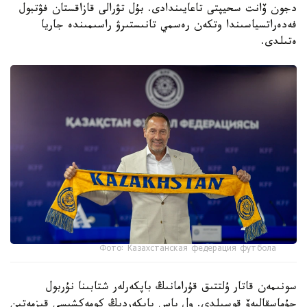
دجون ۆانت سحيپتى تاعايىندادى. بۇل تۋرالى قازاقستان فۋتبول
فەدەراتسياسىندا وتكەن رەسمي تانىستىرۋ راسىمىندە جاريا
ەتىلدى.
Фото: Казахстанская федерация футбола
سونىمەن قاتار ۇلتتىق قۇرامانىڭ باپكەرلەر شتابىنا نۇربول
جۇماسقاليەۆ قوسىلدى. ول باس باپكەردىڭ كومەكشىسى قىزمەتىن