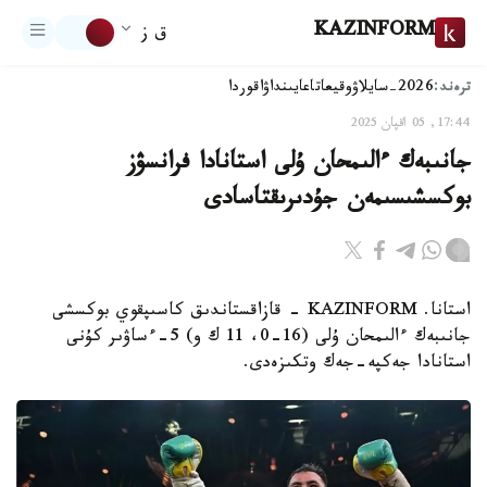
KAZINFORM
ق ز
ترەند:
2026-سايلاۋ
وقيعا
تاعايىنداۋ
اقوردا
17:44, 05 اقپان 2025
جانىبەك ءالىمحان ۇلى استانادا فرانسۋز
بوكسشىسىمەن جۇدىرىقتاسادى
استانا. KAZINFORM - قازاقستاندىق كاسىپقوي بوكسشى
جانىبەك ءالىمحان ۇلى (16-0، 11 ك و) 5-ءساۋىر كۇنى
استانادا جەكپە-جەك وتكىزەدى.