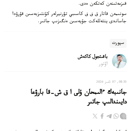
قىزمەتىنەن كەتكەن ەدى.
سونىمەن قاتار ق ف ف كاسىبي تۋرنيرلەر كۇنتىزبەسىن قۇرۋدا
جاساندى ينتەللەكت جۇيەسىن ەنگىزىپ جاتىر.
سپورت
باقىتجول كاكەش
اۆتور
08:55, 07 تامىز 2026
جانىبەك ءالىمحان ۇلى ا ق ش-قا بارۋعا
دايىندالىپ جاتىر