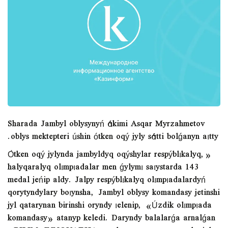
Sharada Jambyl oblysynyń ákimi Asqar Myrzahmetov
oblys mektepteri úshin ótken oqý jyly sátti bolǵanyn aıtty.
«О́tken oqý jylynda jambyldyq oqýshylar respýblıkalyq,
halyqaralyq olımpıadalar men ǵylymı saıystarda 143
medal jeńip aldy. Jalpy respýblıkalyq olımpıadalardyń
qorytyndylary boıynsha, Jambyl oblysy komandasy jetinshi
jyl qatarynan birinshi oryndy ıelenip, «Úzdik olımpıada
komandasy» atanyp keledi. Daryndy balalarǵa arnalǵan