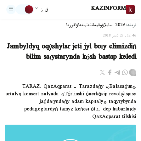
KAZINFORM
ق ز
ترەند:
2026-سايلاۋ
وقيعا
تاعايىنداۋ
اقوردا
12:46, 25 تامىز 2018
Jambyldyq oqýshylar jeti jyl boıy elimizdiń
bilim saıystarynda kósh bastap keledi
TARAZ. QazAqparat - Tarazdaǵy «Balasaǵun»
ortalyq konsert zalynda «Tórtinshi ónerkásip revolıýtsıasy
jaǵdaıyndaǵy adam kapıtaly» taqyrybynda
pedagogtardyń tamyz keńesi ótti, dep habarlaıdy
QazAqparat tilshisi.