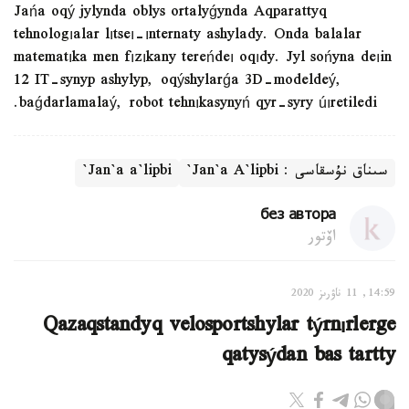
Jańa oqý jylynda oblys ortalyǵynda Aqparattyq
tehnologıalar lıtseı-ınternaty ashylady. Onda balalar
matematıka men fızıkany tereńdeı oqıdy. Jyl sońyna deıin
12 IT-synyp ashylyp, oqýshylarǵa 3D-modeldeý,
baǵdarlamalaý, robot tehnıkasynyń qyr-syry úıretiledi.
سىناق نۇسقاسى : Jan`a A`lipbi`
Jan`a a`lipbi`
без автора
اۆتور
14:59, 11 ناۋرىز 2020
Qazaqstandyq velosportshylar týrnırlerge
qatysýdan bas tartty