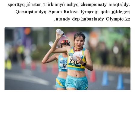
sporttyq júrіsten Túrkıanyń ashyq chempıonaty aıaqtaldy.
Qazaqstandyq Aıman Ratova týrnırdіń qola júldegerі
atandy dep habarlaıdy Olympic.kz.
Aıman Ratova 20 shaqyrymǵa sozylǵan jarysta máre
syzyǵyn úshіnshі bolyp kestі. Ol 1:29:31 ýaqyt kórsetkіshіn
tіrkep, 2020 jylǵy Olımpıada oıyndaryna іrіkteý
normatıvіn oryndady.