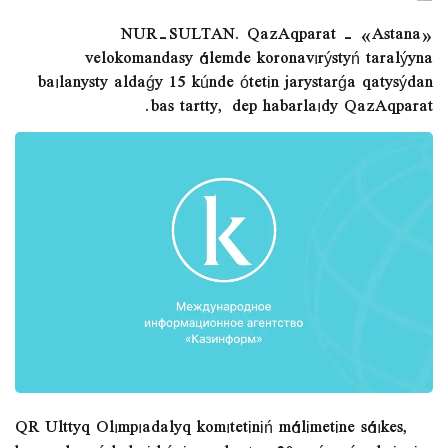
NUR-SULTAN. QazAqparat - «Astana»
velokomandasy álemde koronavırýstyń taralýyna
baılanysty aldaǵy 15 kúnde ótetіn jarystarǵa qatysýdan
bas tartty, dep habarlaıdy QazAqparat.
QR Ulttyq Olımpıadalyq komıtetіnіń málіmetіne sáıkes,