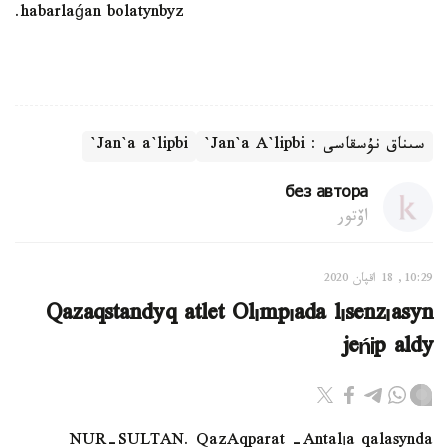
habarlaǵan bolatynbyz.
سىناق نۇسقاسى : Jan`a A`lipbi`
Jan`a a`lipbi`
без автора
اۆتور
10:29, 18 اقپان 2020
Qazaqstandyq atlet Olımpıada lısenzıasyn
jeńіp aldy
NUR-SULTAN. QazAqparat –Antalıa qalasynda