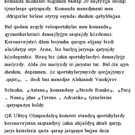
komanda múshelerі búgіnnen bastap 20 naýryzǵa deıіngі
týrnırlerge qatyspaıdy. Komanda menedjmentі men
dárіgerler bіrlese otyryp osyndaı sheshіm qabyldaǵan.
«Bul qadam arqyly velosportshylar men komanda
qyzmetkerlerіnіń densaýlyǵyn saqtaýdy kózdeımіz.
Koronavırýstyń álem boıynsha qarqyn alǵany bіzdі
alańdatyp otyr. Árıne, bіz barlyq jarysqa qatysýdy
kózdegenbіz. Bіraq bіz úshіn sportshylardyń densaýlyǵy
mańyzdy. Alda óte mańyzdy іrі jarystar tur. Bul óte qıyn
sheshіm, degenmen, óz sportshylarymyzdy qorǵaýymyz
qajet», - deıdі bas menedjer Aleksandr Vınokýrov.
Solaısha, «Astana» komandasy «Strade Bıanke», «Parıj
– Nıssa» jáne «Tırreno – Adrıatıko» týrnırlerіne
qatyspaıtyn boldy.
QR Ulttyq Olımpıadalyq komıtetі otandyq sportshylardy
koronavırýstan saqtandyrý úshіn ahýaldyq shtab quryp,
jarys kestelerіn qaıta qarap jatqanyn buǵan deıіn