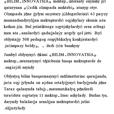
«BILIM-INNOVATSIA» mektep-ınternaty onynshy jyl
qatarynan «Úzdik olımpıada mektebi» atanyp otyr.
Olımpıada jáne ǵylym saıystary júldegerleriniń 63 paıyzy
mamandandyrylǵan mektepterdiń oqýshylary ekenin aıta
ketken jón. Bul jetistikterge oqytýshylardyń eren eńbegi
men ata-analardyń qadaǵalaýy arqyly qol jetti. Bıyl
oblystaǵy 508 pedagog respýblıkalyq konkýrstardyń
jeńimpazy boldy», - dedi óńir basshysy.
Jambyl oblysynyń ákimi «BILIM-INNOVATSIA»
mektep-ınternatynyń tájirıbesin basqa mektepterde de
engizýdi usyndy.
Oblystyq bilim basqarmasynyń málimetterine qaraǵanda,
jańa oqý jylynda on aýdan ortalyǵynyń barlyǵynda jáne
Taraz qalasynda tabıǵı-matematıkalyq pánderdi
tereńdete oqytatyn 11 mektep-lıtseı ashylady. Budan tys,
daryndy balalarǵa arnalǵan mektepterdiń jelisi
ulǵaıtylady.