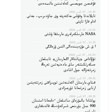
قۇقىعىن جويعىسى كەلەتىنىن مالىمدەدى
16:30, 07 تامىز 2026
تايلاندتا وقۋشى مەكتەپتە وق جاۋدىرىپ، جەتى
ادام قازا تاپتى
13:24, 07 تامىز 2026
NASA عارىشكەرلەرى عارىشقا ۇشتى
11:25, 07 تامىز 2026
ا ق ش مۋزەيىندەگى التىن ۇزەڭگى
10:24, 07 تامىز 2026
تۋۆاداعى «پاتشالار اڭعارىنان» تابىلعان
ەسكەرتكىشتەر ساق مادەنيەتىن تەرەڭ
زەرتتەۋگە جول اشادى
09:52, 07 تامىز 2026
قىتاي مارستان اكەلىنەتىن توپىراقتى زەرتتەيتىن
ارنايى زەرتحانا تۇرعىزادى
09:25, 07 تامىز 2026
پولشادا بالمۇزداق ساتىلعان ءدامحانا استىنان
900 جىل بۇرىنعى شىركەۋدىڭ قالدىقتارى