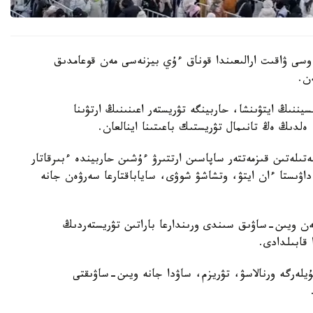
 وسى ۋاقىت ارالىعىندا قوناق ءۇي بيزنەسى مەن قوعامدىق
سيننىڭ ايتۋىنشا، حاربينگە تۋريستەر اعىنىنىڭ ارتۋىنا
لدىڭ ەڭ تانىمال تۋريستىك باعىتىنا اينالعان.
ىلەتىن قىزمەتتەر ساپاسىن ارتتىرۋ ءۇشىن حاربيندە ءبىرقاتار
ىستا ءان ايتۋ، وتشاشۋ شوۋى، ساياباقتارعا سەرۋەن جانە
 مەن ويىن-ساۋىق سىندى ورىندارعا باراتىن تۋريستەردىڭ
 قابىلدادى.
قۇيلەرگە ورنالاسۋ، تۋريزم، ساۋدا جانە ويىن-ساۋىقتى