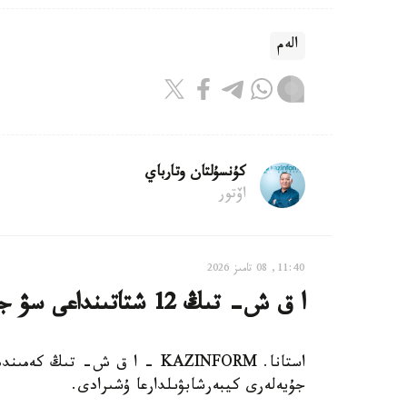
الەم
كۇنسۇلتان وتارباي
اۆتور
11:40, 08 تامىز 2026
ا ق ش- تىڭ 12 شتاتىنداعى سۋ جۇيەلەرى كيبەرشابۋىلعا ۇشىرادى
جۇيەلەرى كيبەرشابۋىلدارعا ۇشىرادى.