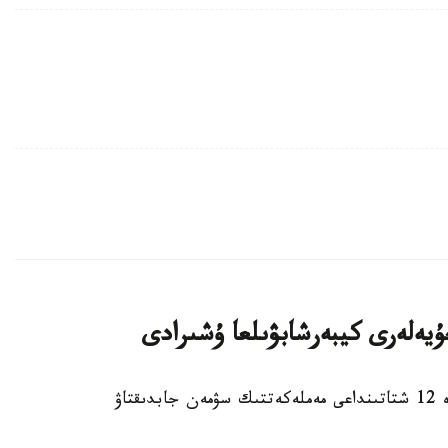
استانا. KAZINFORM – ا ق ش- تىڭ كەمىندە 12 شتاتىنداعى مەملەكەتتىك سۋمەن جابدىقتاۋ