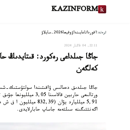
KAZINFORM
ترەند:
اقوردا
تاعايىنداۋ
وقيعا
2026-سايلاۋ
22:11, 04 قاڭتار 2024
كەلگەن
جاڭا جىلدىق دەمالىس ۋاقىتىندا سولتۇستىك-شىع
ورتالىعى حاربين قالاسىن
اگەنتتىگىنە سىلتەمە جاساپ حابارلايدى.