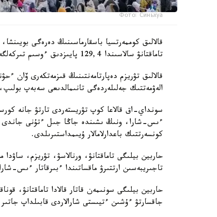
Фото: Синьхуа
قالالىق كوممەرتسيا باسقارماسىنىڭ دەرەگى بويىنشا،
تاماقتانۋ سالاسىندا 129,4 پايىزدىق ءوسىم تىركەلگەن.
قالالىق تۋريزم دەپارتامەنتىنىڭ قىزمەتكەرى ۆان ءحۋن
الەۋمەتتىك جەلىلەردەگى تانىمالدىعى سەبەپ بولىپ، ە
سونداي-اق قالاعا كوپ تۋريستەردى تارتۋ جانە كورسەت
ءىس-شارا، ونىڭ ىشىندە جاڭا جىل ءتۇنى جاندى داۋ
كونسەرتتىك باعدارلامالار ۇيىمداستىرىلدى.
حاربين بيلىگى تاماقتانۋ، ورنالاسۋ، تۋريزم، ساۋدا
تاجىريبەسىن ارتتىرۋ ماقساتىندا ءبىرقاتار ءىس-شارا
حاربين بيلىگى سونىمەن قاتار قالادا تاماقتانۋ، قونا
جاقسارتۋ ءۇشىن ءتيىستى شارالاردى قابىلداپ جاتىر.