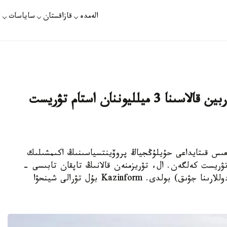
الەمدە
قازاقستان
ساياسات
ت
جاڭا جىلداعى رەكورد: قىتايدىڭ حاربين قالاسىنا 3 ميلليوننان استام تۋريست
ىس قىتايداعى حۇيلۇڭجياڭ پروۆينتسياسىنىڭ اكىمشىلىك
ا 3,05 ميلليونعا جۋىق تۋريست كەلگەن. ال، تۋريزمنەن قالانىڭ تاپقان تابىسى -
5,91 ميلليارد يۋان (832,39 ميلليون ا ق ش دوللارىنا جۋىق) بولدى. Kazinform بۇل تۋرالى شينحۋا