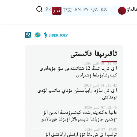
الداۋ
KZ
QZ
РУ
EN
中文
ق ز
ЎЗ
تاقىرىپقا قاتىستى
11:40, 08 تامىز 2026
ا ق ش- تىڭ 12 شتاتىنداعى سۋ جۇيەلەرى
كيبەرشابۋىلعا ۇشىرادى
10:42, 08 تامىز 2026
ا ق ش ساۋد ارابياسىنان مۇناي ساتىپ الۋدى
توقتاتتى
22:46, 07 تامىز 2026
دانيا مەكتەپتەرىندە كوشىرۋدىڭ الدىن الۋ
ءۇشىن جازباشا تاپسىرمالار اۋىزشا قورعالادى
17:08, 07 تامىز 2026
ترامپ ا ق ش-تا تۋۋ ارقىلى ازاماتتىق الۋ