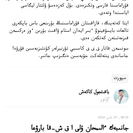
قۇراماسىنا قارسى وتكىزەدى. بۇل كەزدەسۋ ۇلتتار ليگاسى
اياسىندا وتەدى.
ايتا كەتەيىك، قازاقستان قۇراماسىنىڭ بۇرىنعى باس باپكەرى
تالعات بايسۋفينوۆ ءبىر ايدان استام ۋاقىت بۇرىن ءوز ەركىمەن
قىزمەتىنەن كەتكەن ەدى.
سونىمەن قاتار ق ف ف كاسىبي تۋرنيرلەر كۇنتىزبەسىن قۇرۋدا
جاساندى ينتەللەكت جۇيەسىن ەنگىزىپ جاتىر.
سپورت
باقىتجول كاكەش
اۆتور
08:55, 07 تامىز 2026
جانىبەك ءالىمحان ۇلى ا ق ش-قا بارۋعا