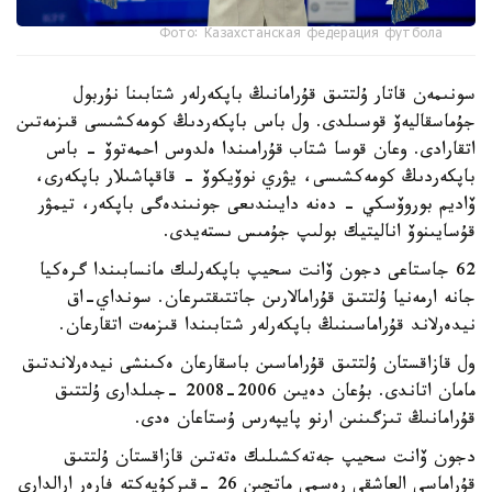
Фото: Казахстанская федерация футбола
سونىمەن قاتار ۇلتتىق قۇرامانىڭ باپكەرلەر شتابىنا نۇربول
جۇماسقاليەۆ قوسىلدى. ول باس باپكەردىڭ كومەكشىسى قىزمەتىن
اتقارادى. وعان قوسا شتاب قۇرامىندا ەلدوس احمەتوۆ - باس
باپكەردىڭ كومەكشىسى، يۋري نوۆيكوۆ - قاقپاشىلار باپكەرى،
ۆاديم بوروۆسكي - دەنە دايىندىعى جونىندەگى باپكەر، تيمۋر
قۇسايىنوۆ اناليتيك بولىپ جۇمىس ىستەيدى.
62 جاستاعى دجون ۆانت سحيپ باپكەرلىك مانسابىندا گرەكيا
جانە ارمەنيا ۇلتتىق قۇرامالارىن جاتتىقتىرعان. سونداي-اق
نيدەرلاند قۇراماسىنىڭ باپكەرلەر شتابىندا قىزمەت اتقارعان.
ول قازاقستان ۇلتتىق قۇراماسىن باسقارعان ەكىنشى نيدەرلاندتىق
مامان اتاندى. بۇعان دەيىن 2006-2008 -جىلدارى ۇلتتىق
قۇرامانىڭ تىزگىنىن ارنو پايپەرس ۇستاعان ەدى.
دجون ۆانت سحيپ جەتەكشىلىك ەتەتىن قازاقستان ۇلتتىق
قۇراماسى العاشقى رەسمي ماتچىن 26 -قىركۇيەكتە فارەر ارالدارى