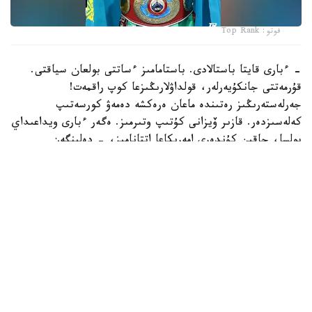
فوتو: Top Rank
- ءبارى قايتا باستالادى. باستامامىز ءساتتى بولعان سياقتى.
قۇرمەتتى جانكۇيەرلەر، قولداۋلارىڭىزعا كوپ راقمەت!
جەرلەستەرىڭىز رەتىندە ماعان ەرەكشە دەمەۋ كورسەتىپ
كەلەسىزدەر. قازىر ۆيزانى كۇتىپ وتىرمىز. ەگەر ءبارى ويداعىداي
بولسا، جاقىن كۇندەرى امەريكاعا اتتانامىز، - دەلىنگەن
حابارلامادا.
بۇعان دەيىن جانىبەك ءالىمحان ۇلى جاڭا سالماق دارەجەسىندە
WBO رەيتينگىندە جەكپە-جەكسىز-اق ەكىنشى ورىنعا
كوتەرىلگەنى حابارلانعان بولاتىن.
ءالىمحان ۇلى سوڭعى جەكپە-جەگىن 2025 -جىلعى 5-
ساۋىردە استانادا وتكىزىپ، فرانسيالىق اناۋەل نگاميسسەنگەنى
نوكاۋتپەن جەڭدى. سول كەزدەسۋدە ول ورتا سالماقتاعى WBO
جانە IBF چەمپيوندىق بەلبەۋلەرىن ءساتتى قورعاعان ەدى.