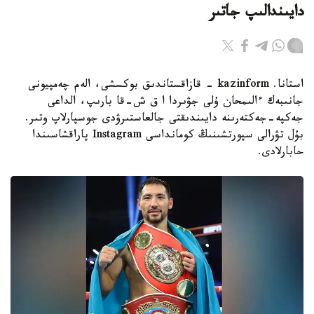
دايىندالىپ جاتىر
استانا. kazinform - قازاقستاندىق بوكسشى، الەم چەمپيونى
جانىبەك ءالىمحان ۇلى جۋىردا ا ق ش-قا بارىپ، الداعى
جەكپە-جەكتەرىنە دايىندىقتى جالعاستىرۋدى جوسپارلاپ وتىر.
بۇل تۋرالى سپورتشىنىڭ كومانداسى Instagram پاراقشاسىندا
حابارلادى.