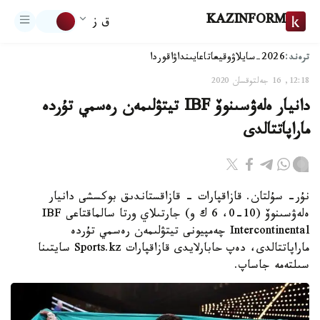
KAZINFORM
ق ز
ترەند:
2026-سايلاۋ
وقيعا
تاعايىنداۋ
اقوردا
12:18, 16 جەلتوقسان 2020
دانيار ەلەۋسىنوۆ IBF تيتۋلىمەن رەسمي تۇردە
ماراپاتتالدى
نۇر- سۇلتان. قازاقپارات - قازاقستاندىق بوكسشى دانيار
ەلەۋسىنوۆ (10-0، 6 ك و) جارتىلاي ورتا سالماقتاعى IBF
Intercontinental چەمپيونى تيتۋلىمەن رەسمي تۇردە
ماراپاتتالدى، دەپ حابارلايدى قازاقپارات Sports.kz سايتىنا
سىلتەمە جاساپ.