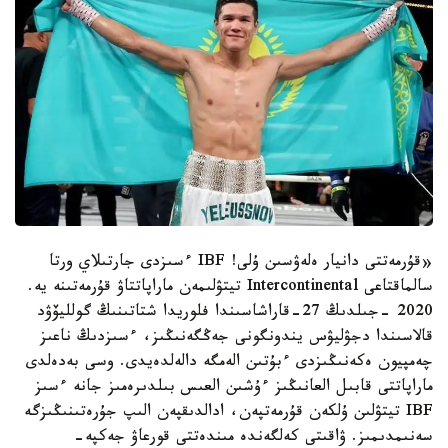
«قۇرمەتتى دانيار ەلەۋسىن ۇلى! IBF ءسىزدى جارتىلاي ورتا
سالماقتاعى Intercontinental تيتۋلىمەن ماراپاتتاۋ قۇرمەتىنە يە.
2020 -جىلدىڭ 27-قاراشاسىندا فلوريدا شتاتىنىڭ گولليۆۋد
قالاسىندا دجۋليۋس يندونگونى جەڭگەنىڭىز، ءسىزدىڭ ناعىز
چەمپيون ەكەنىڭىزدى ءبۇتىن الەمگە دالەلدەيدى. وسى بەدەلدى
ماراپاتتى قابىل العانىڭىز ءۇشىن العىس بىلدىرەمىز جانە ءسىز
IBF تيتۋلىن ۇلكەن قۇرمەتپەن، ادالدىقپەن الىپ جۇرەتىنىڭىزگە
سەنىمدىمىز. ۋاقىتى كەلگەندە مىندەتتى قورعاۋ جەكپە-