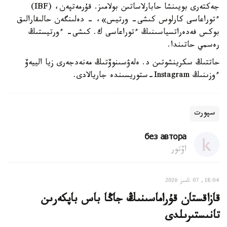
جەكتەرى بويىنشا حابارلاساتىن بولامىز. قۇرمەتپەن، (IBF)
ءتوراعاسى كارلوس كىشى- ورتيس»، - دەلىنگەن حالىقارالىق
بوكس فەدەراتسياسىنىڭ ءتوراعاسى ك. كىشى- ءورتيستىڭ
رەسمي حاتىندا.
حاتتىڭ سكرينشوتىن د. ەلەۋسىنوۆتىڭ مەنەدجەرى زيا الييەۆ
ءوزىنىڭ Instagram-ستوريسىندە جاريالادى.
سپورت
без автора
اۆتور
18:04, 07 تامىز 2026
قازاقستان قۇراماسىنىڭ جاڭا باس باپكەرىن
تانىستىرىلدى