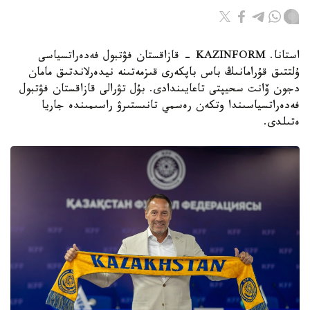
استانا. KAZINFORM - قازاقستان فۋتبول فەدەراتسياسى
ۇلتتىق قۇرامانىڭ باس باپكەرى قىزمەتىنە نيدەرلاندتىق مامان
دجون ۆانت سحيپتى تاعايىندادى. بۇل تۋرالى قازاقستان فۋتبول
فەدەراتسياسىندا وتكەن رەسمي تانىستىرۋ راسىمىندە جاريا
ەتىلدى.