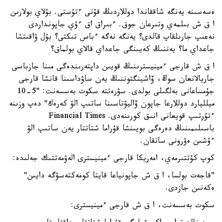
ەسەسىنە يەنگە شاققاندا دوللاردىڭ قۇنى ءتۇستى. بۇلاي بولارىن
ا ق ش بىلمەي وتىرعان جوق. ءبىراق اق ءۇي جاپونداردى
نەعىپ جارىلقاپ قالدى؟ يەنگە نەگە ءباس تىكتى؟ بۇل ۋاقىتشا
جاعداي ما؟ يەننىڭ كەيىنگى جاعداي قالاي بولماق؟
ا ق ش قارجى ءمينيسترىنىڭ قويىن داپتەرىندەگى مىنا جازباسى
جاريالانعان سوڭ، ۆاشينگتوننىڭ يەن ساۋداسىنا قانشا قارجى
جۇمساعانى بەلگىلى بولدى. سۋرەتتە سكوت بەسسەنت: "5-10
ميلليارد دوللارعا جاپون ۆاليۋتاسىنا ساتىپ الۋ كەرەك" دەپ وزىنە
ءتۇرتىپ قويعانى انىق كورىنەدى. Financial Times
باسىلىمىنىڭ دەرەگى بويىنشا قۇراما شتاتتار يەن ساتىپ الۋ
ءۇشىن ەۋرونى ساتقان.
كوپ كۇتتىرمەي، امەريكا قارجى ءمينيسترى الەۋمەتتىك جەلىدە:
"قاجەت بولسا، ا ق ش جاپونياعا قايتا كومەكتەسۋگە دايىن"
ەكەنىن جازدى.
سكوت بەسسەنت، ا ق ش قارجى ءمينيسترى: