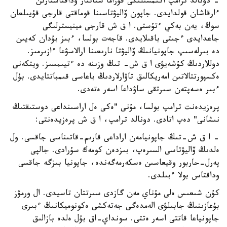
- دونالد ترامپ اكىمشىلىگى قۇراما شتاتتار وداقتاستارىن
ءارقاشان قولدايدى. جاپون ۆاليۋتاسىنا قوماقتى قارجى قۇيىلعان
سوڭ، يەن بەكي ءتۇستى. ا ق ش قارجى مينيسترلىگى
جاعدايدى ءجىتى باقىلايدى. قاجەت بولسا، ءبىز بۇدان كەيىن
دە بىرلەسىپ جاپونيانىڭ ۆاليۋتا نارىعىنا ارالاسۋعا ءازىرمىز.
دوللاردىڭ كۇشەيۋى ا ق ش- تىڭ وزىنە دە ءتيىمسىز. ويتكەنى
ەكسپورتتالاتىن امەريكالىق تاۋارلاردىڭ باعاسى قىمباتتايدى. بۇل
ءبىر ەسەپتەن سىرتقى ساۋداعا اسەر ەتەدى.
پرەزيدەنت ترامپ بولسا، مۇنى "ەكى ەل اراسىنداعى دوستىقتىڭ
نىشانى" دەپ اتادى. دونالد ترامپ، ا ق ش پرەزيدەنتى:
- ا ق ش-تىڭ جاپونيامەن اراداعى قارىم-قاتىناسى جاقسى. ول
ەلدىڭ ۆاليۋتاسى السىرەپ، بىزدەن كومەك سۇرادى. جالپى
پەرل-حاربور وقيعاسىن ەسكەرمەگەندە، جاپونيا بىزگە جاقسى
وداقتاس بولا ءبىلدى.
كۇن شىعىس ەلى مۇناي مەن گازدى سىرتتان تاسيدى. ال ورمۋز
بۇعازىنىڭ جابىلۋى الەمدەگى جەتەكشى ەكونوميكانىڭ ءبىرى
جاپونياعا قاتتى اسەر ەتتى. سونداي-اق بۇل ەلدە بازالىق