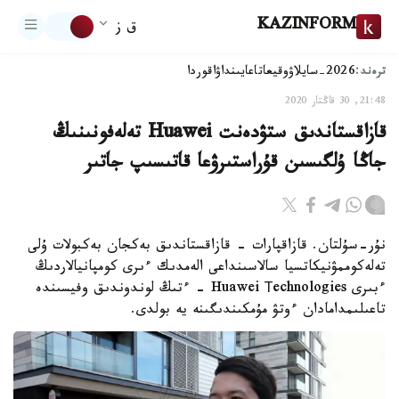
KAZINFORM
ق ز
ترەند:
2026-سايلاۋ
وقيعا
تاعايىنداۋ
اقوردا
21:48, 30 قاڭتار 2020
قازاقستاندىق ستۋدەنت Huawei تەلەفونىنىڭ
جاڭا ۇلگىسىن قۇراستىرۋعا قاتىسىپ جاتىر
نۇر-سۇلتان. قازاقپارات - قازاقستاندىق بەكجان بەكبولات ۇلى
تەلەكوممۋنيكاتسيا سالاسىنداعى الەمدىك ءىرى كومپانيالاردىڭ
ءبىرى Huawei Тechnologies - ءتىڭ لوندوندىق وفيسىندە
تاعىلىمدامادان ءوتۋ مۇمكىندىگىنە يە بولدى.