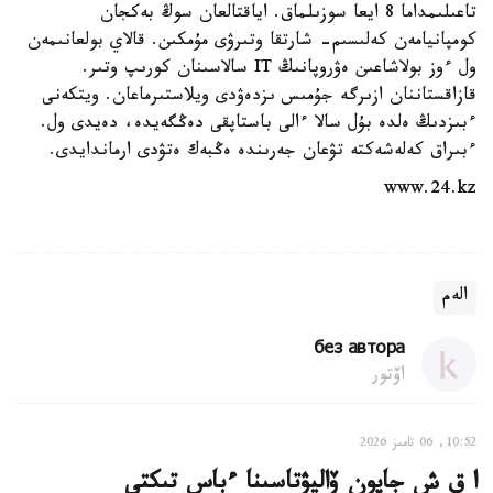
تاعىلىمداما 8 ايعا سوزىلماق. اياقتالعان سوڭ بەكجان
كومپانيامەن كەلىسىم- شارتقا وتىرۋى مۇمكىن. قالاي بولعانىمەن
ول ءوز بولاشاعىن ەۋروپانىڭ IT سالاسىنان كورىپ وتىر.
قازاقستاننان ازىرگە جۇمىس ىزدەۋدى ويلاستىرماعان. ويتكەنى
ءبىزدىڭ ەلدە بۇل سالا ءالى باستاپقى دەڭگەيدە، دەيدى ول.
ءبىراق كەلەشەكتە تۋعان جەرىندە ەڭبەك ەتۋدى ارماندايدى.
www.24.kz
الەم
без автора
اۆتور
10:52, 06 تامىز 2026
ا ق ش جاپون ۆاليۋتاسىنا ءباس تىكتى