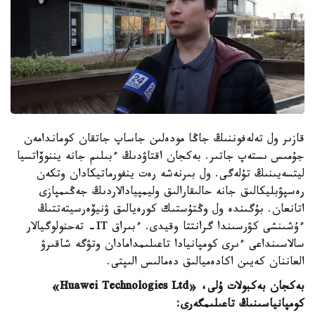
قازىر ول تەلەفوننىڭ جاڭا مودەلىن جاساپ جاتقان كوماندامەن
جۇمىس ىستەپ جاتىر. بەكجان اقتاۋدىڭ ءبىلىم جانە يننوۆاتسيا
ليتسەيىنىڭ تۇلەگى. ول بىرنەشە رەت ينفورماتيكادان وتكەن
رەسپۋبليكالىق جانە حالىقارالىق وليمپيادالاردىڭ جەڭىمپازى
اتانعان. بۇگىندە ول وڭتۇستىك كورەيالىق ۋنيۆەرسيتەتتىڭ
ءۇشىنشى كۋرسىندا گرانتتا وقيدى. ءبىراق IT- تەحنولوگيالار
سالاسىنداعى ءىرى كومپانيادا تاعىلىمدامادان وتۋگە شاقىرۋ
العاننان كەيىن اكادەميالىق دەمالىس الىپتى.
بەكجان بەكبولات ۇلى،
«Huawei Technologies Ltd»
كومپانياسىنىڭ تاعىلىمگەرى: