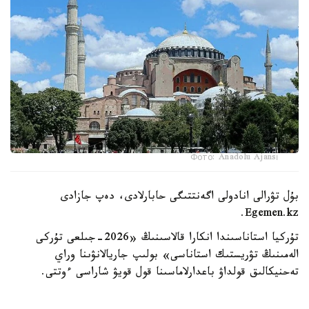
Фото: Anadolu Ajansı
بۇل تۋرالى انادولى اگەنتتىگى حابارلادى، دەپ جازادى
Egemen.kz.
تۇركيا استاناسىندا انكارا قالاسىنىڭ «2026-جىلعى تۇركى
الەمىنىڭ تۋريستىك استاناسى» بولىپ جاريالانۋىنا وراي
تەحنيكالىق قولداۋ باعدارلاماسىنا قول قويۋ شاراسى ءوتتى.
ونىڭ بارىسىندا تۇركى الەمىندەگى ينتەگراتسيانى جاڭا دەڭگەيگە