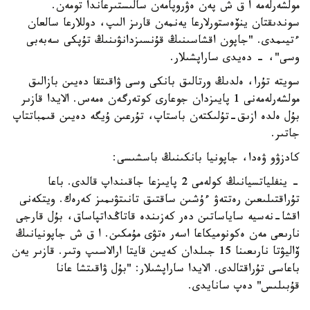
مولشەرلەمە ا ق ش پەن ەۋروپامەن سالىستىرعاندا تومەن.
سوندىقتان ينۆەستورلارعا يەنمەن قارىز الىپ، دوللارعا سالعان
ءتيىمدى. "جاپون اقشاسىنىڭ قۇنسىزدانۋىنىڭ تۇپكى سەبەبى
وسى"، - دەيدى ساراپشىلار.
سويتە تۇرا، ەلدىڭ ورتالىق بانكى وسى ۋاقىتقا دەيىن بازالىق
مولشەرلەمەنى 1 پايىزدان جوعارى كوتەرگەن ەمەس. الايدا قازىر
بۇل ەلدە ازىق-تۇلىكتەن باستاپ، تۇرعىن ۇيگە دەيىن قىمباتتاپ
جاتىر.
كادزۋو ۋەدا، جاپونيا بانكىنىڭ باسشىسى:
- ينفلياتسيانىڭ كولەمى 2 پايىزعا جاقىنداپ قالدى. باعا
تۇراقتىلىعىن رەتتەۋ ءۇشىن ساقتىق تانىتۋىمىز كەرەك. ويتكەنى
اقشا-نەسيە ساياساتىن دەر كەزىندە قاتاڭداتپاساق، بۇل قارجى
نارىعى مەن ەكونوميكاعا اسەر ەتۋى مۇمكىن. ا ق ش جاپونيانىڭ
ۆاليۋتا نارىعىنا 15 جىلدان كەيىن قايتا ارالاسىپ وتىر. قازىر يەن
باعاسى تۇراقتالدى. الايدا ساراپشىلار: "بۇل ۋاقىتشا عانا
قۇبىلىس" دەپ سانايدى.