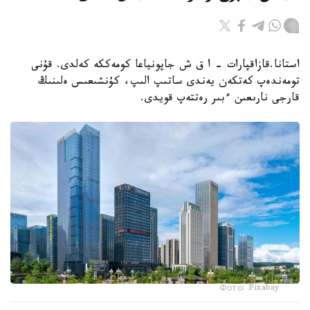
استانا.قازاقپارات - ا ق ش جاپونياعا كومەككە كەلدى. قۇنى
تومەندەپ كەتكەن يەندى ساتىپ الىپ، كۇنشىعىس ەلىنىڭ
قارجى نارىعىن ءبىر رەتتەپ قويدى.
Фото: Pixabay