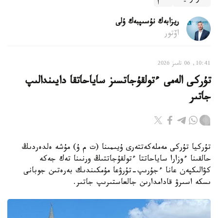
ريزابەك نۇسىپبەك ۇلى
اۆتور
10:41, 06 تامىز 2026
تۇركى الەمى ءتولقۇجاتسىز ساياحاتقا دايىندالىپ
جاتىر
تۇركيا تۇركى مەملەكەتتەرى ۇيىمىنا (ت م ۇ) مۇشە ەلدەردىڭ
حالقىنا ءوزارا ساياحاتتا ءتولقۇجاتتىڭ ورنىنا تەك جەكە
كۋالىكپەن عانا ءجۇرىپ-تۇرۋعا مۇمكىندىك بەرەتىن جوبانى
ىسكە اسىرۋ قادامدارىن جالعاستىرىپ جاتىر.