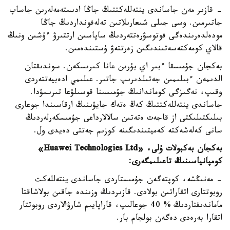
- قازىر مەن جاساندى ينتەللەكتتىڭ جاڭا ادىستەمەلەرىن جاساپ
جاتىرمىن. وسى جىلى شىعارىلاتىن تەلەفونداردىڭ جاڭا
مودەلدەرىندەگى فوتوسۋرەتتەردىڭ ساپاسىن ارتتىرۋ ءۇشىن ونىڭ
قالاي كومەكتەسەتىندىگىن زەرتتەۋ ۇستىندەمىن.
بەكجان جۇمىسقا ءبىر اي بۇرىن عانا كىرىسكەن. سوندىقتان
الدىمەن ءبىلىمىن جەتىلدىرىپ جاتىر. عىلىمي ادەبيەتتەردى
وقىپ، نەگىزگى كوماندانىڭ جۇمىسىنا قوسىلۋعا تىرىسۋدا.
جاساندى ينتەللەكتتىڭ كەڭ ەتەك جايۋىنىڭ ارقاسىندا جوعارى
بىلىكتىلىكتى از قاجەت ەتەتىن سالالارداعى جۇمىسكەرلەردىڭ
سانى كەلەشەكتە كەميتىندىگىنە كوزىم جەتتى دەيدى ول.
بەكجان بەكبولات ۇلى،
«Huawei Technologies Ltd»
كومپانياسىنىڭ تاعىلىمگەرى:
- مەنىڭشە، كوپتەگەن جۇمىستاردى جاساندى ينتەللەكت
روبوتتارى اتقاراتىن بولادى. قازىردىڭ وزىندە جاقىن بولاشاقتا
ماماندىقتاردىڭ % 40 جوعالىپ، قاراپايىم شارۋالاردى روبوتتار
اتقارا بەرەدى دەگەن بولجام بار.