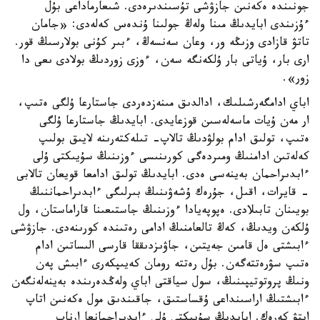
جونىندە ەكەنىن جازۋشى تۇسىندىرەدى. شىعارماداعى بۇل
ءۇزىندى ابايدىڭ مىنا ولەڭ جولىنا ۇندەس كەلەدى: «جامان
تاتۋ قازادى وزىڭە ور، وعان سەنسەڭ، ءبىر كۇنى بولارسىڭ قور.
ارى بار، ۇياتى بار ۇلكەنگە سەن، ءوزى زوردىڭ بولادى ىعى دا
زور».
اباي ادامگەرشىلىك، ادالدىق مىنەزدەردى جاستارعا ۇلگى ەتىپ،
ار مەن ۇيات ماسەلەسىن قوزعايدى. ابايدىڭ جاستارعا ۇلگى
ەتىپ، تولىق ادام بولۋدىڭ تالاپ- تىلەكتەرىنە لايىق بولىپ
كەلەتىن ادامنىڭ ومىردەگى كورىنىسى ءوزىنىڭ سۇيىكتى ۇلى
ءابدىراحمان بەينەسى ەدى. ابايدىڭ تولىق ادامعا قويعان تالابى
- قايرات، اقىل، جۇرەك ۇشەۋىنىڭ بىرلىگى ءابدىراحماننىڭ
بويىنان تابىلادى. ەپوپەيادا ءوزىنىڭ جاستىعىنا قاراماستان، ول
ۇلكەن ويدىڭ، كەڭ تالعامنىڭ ادامى رەتىندە كورىنەدى. جازۋشى
ءابىشتى ەل قامىن جەيتىن، جاۋىزدىققا قارسى الىساتىن ادام
ەتىپ سۋرەتتەگەن. بۇل رەتتە رومان كەيىپكەرى ءابىش پەن
ونىڭ پروتوتيپىنىڭ، سول سياقتى اباي ولەڭدەرىندە بەينەلەنگەن
ءابىشتىڭ اراسىنداعى ۇقساستىق، جاقىندىق مول ەكەنىن اتاپ
ايتۋ كەرەك. ابايدىڭ سۇيىكتى ۇلى ءابدىراحمانعا ارناپ