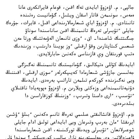
جالپى، م. اۋەزوۆ ابايدى تەك اقىن، قوعام قايراتكەرى عانا
ەمەس، سونىمەن قاتار اسقان ويشىل، گۋمانيست رەتىندە
تانىتادى. م. اۋەزوۆ اباي شىعارمالارىنداعى اقىل، قايرات، جۇرەك
جايلى ءتۇبىرلى تەرەڭ تانىمنىڭ اقىن ساناسىندا سوناۋ
جىگىتتىك شاعىندا- اق، ءوزى تانىعان الەۋمەتتىك ورتا مەن
شىعىس كىتاپتارىن وقۋ ارقىلى ءوز بويىنا دارىتىپ، وزىندىك
ەتىپ قورىتقان وي قازىناسى ەكەنىن حابارلايدى.
ابايدىڭ كۇللى ەتيكالىق، گۋمانيستىك تانىمىنىڭ نەگىزگى
جەلىسىن جازۋشى شىعارمادا كەيىپكەرلەر ءسوزى ارقىلى، اقىننىڭ
ويى نەگىزىندە كوركەم تىلمەن تاراتىپ بەرەدى. ابايدىڭ
دۇنيەتانىمىنداعى وزەكتى ويلارىن م. اۋەزوۆ ەپوپەيادا ناقتىلاي
ءتۇسىپ، ءارى دامىتا وتىرىپ، ءوزىنىڭ كوزقاراسىن دا
بىلدىرەدى.
«م. اۋەزوۆ قانشالىقتى عىلىمي تەرەڭ تانىم ەكەنىن ءبىلۋ ءۇشىن
ايرىقشا ءمان بەرىپ وتىرعان ويى ابايداعى تولىق ادام جايلى
شوعىرلانعان ءتۇبىرلى ويدىڭ توركىنىنە، اقىن شىعارماسىندا
ۋاعىزدالاتىن وي جەلىستەرىنە نازار سالىپ كورەيىكشى؟ سوندا ۇلى