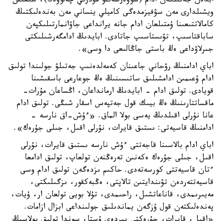
ابدەن جەتىلگەن ادام (سوۆەرشەننو مۋدرىي چەلوۆەك)، شىعىس
ويشىلدارى مەن سۋفيزمدەگى كاميلي ينساني مەن بەندەلىكتىڭ
كامالاتتىعىنا ۇمتىلعان ادام جانە يرانداعى جاۋانمارتىلىكپەن
ساباقتاسىپ، تۋىستاسىپ جاتادى. ابايدىڭ ادامگەرشىلىكتى
جىرلاۋداعى ەڭ باستى جاڭالىعى دا وسى».
اباي ادامنىڭ رۋحاني جاعىنان كەمەلدەنىپ جەتىلۋ جولىندا تولىق
ادام ۇعىمىن ادامشىلىق ساتىسىنىڭ ەڭ جوعارعى باسقىشىنا
قويادى. تولىق ادام - ابايدىڭ ارمانداعان، اڭساعان مۇرات-
ماقساتتارىنىڭ ەڭ بيىك قول جەتپەس اسقار شىڭى. تولىق ادام
عانا نۇرلى اقىلدىڭ يەسى بولا الماق. «ءۇش-اق نارسە -
ادامنىڭ قاسيەتى: ىستىق قايرات، نۇرلى اقىل، جىلى جۇرەك».
اباي ادام بالاسىنا قاجەتتى ءۇش نارسە ىستىق قايرات، نۇرلى
اقىل، جىلى جۇرەك ەكەنىن تەرەڭنەن تولعاپ، تولىق ادامعا
ءتان قاسيەتتى كورسەتەدى. حاكىم ىزدەگەن تولىق ادام وسى
قاسيەتتەردەن تۋىندايتىن تالاپتى، ەڭبەكقور، ىزگىلىكتى،
مەيىرىمدى، قاناعاتشىل، راحىمدى، تۇلا بويى تولعان ار، ۇيات،
پەندەلىكتەن قول ۇزگەن يماندىلىق جولىنداعى ابزال ازامات.
«اقىل، قايرات، جۇرەكتى بىردەي ۇستا، سوندا تولىق بولاسىڭ