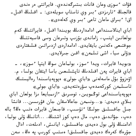
قۋات ءسوزى وعان قانات بىتىرگەندەي. قايراتتى ەر ەندى
قالجىڭ ءتارىزدى ءبىر وي تاستاپ سويلەدى: - اقىلىڭ اقىل-
اق! ءبىراق ماعان تاعى ءبىر وي كەلەدى».
اباي اينالاسىنداعى ادامداردىڭ بويىندا اقىل، قايراتتىڭ كەم
بولعانىن ايتىپ، زاماندى بۇزىپ وتىرعان وسى قاسيەتتىڭ
جوقتىعى ەكەنىن بايقايدى. ادامداردى ازدىراتىن قىلىقتاردى
«ۋلى سيا، اشى تىلمەن» اقىن جىرلايدى.
«بويدا قايرات، ويدا ءسوز، بولماعان سوڭ ايتپا ءسوز»، -
اباي قايرات پەن اقىلدىڭ تاپشىلىعىن باسا ايتقان بولسا، م.
اۋەزوۆ بۇل ماسەلەنى «اباي جولى» ەپوپەياسىندا رەاليستىك
تاسىلمەن كوركەمدەپ سۋرەتتەيدى. «اباي جولى»
ەپوپەياسىنداعى توڭمويىن، تومىرىق ءازىمبايعا ىزا بولعان اباي
بىلاي دەيدى: «...ونىمەن جاعالاسقان جان قۇرىسىن... قانشا
جىل جاقسىلىق جولىڭا ءتۇسىپ، قاجىعان قايرات ەتىپ ەڭ؟ بالە
دەپ، جۋاندىق دەپ، مال دەپ كوز اشتىڭ. ...اتانىڭ ۇلى بولما،
ادامنىڭ ۇلى بول دەيدى جاقسىلىق، ايانىش، ادىلەت، ادال
جۇرەك كەرەك دەيدى جاقسىلىق! ەستىپ كورىپ پە ەڭ، سەن