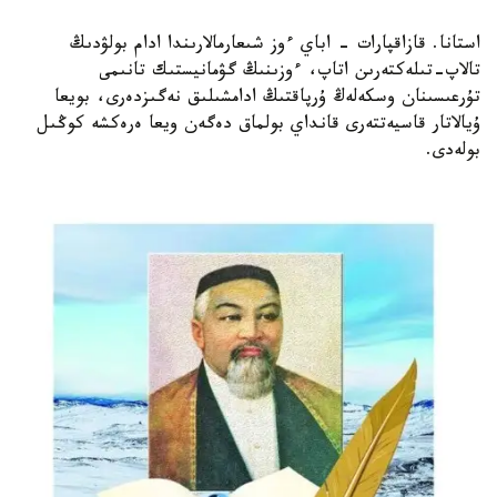
استانا. قازاقپارات - اباي ءوز شىعارمالارىندا ادام بولۋدىڭ
تالاپ-تىلەكتەرىن اتاپ، ءوزىنىڭ گۋمانيستىك تانىمى
تۇرعىسىنان وسكەلەڭ ۇرپاقتىڭ ادامشىلىق نەگىزدەرى، بويعا
ۇيالاتار قاسيەتتەرى قانداي بولماق دەگەن ويعا ەرەكشە كوڭىل
بولەدى.