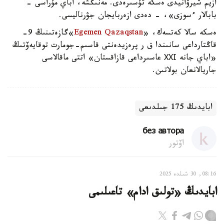
ازيم شيرۆانيدى ەسكە تۇسىرەدى. مەنىڭشە، اباي مۇراسى -
بابالار ءسوزى»، - دەدى ازەربايجان جۋرناليسى.
ەسكە سالا كەتسەك، «
Egemen Qazaqstan
»گازەتىنىڭ 9-
قاڭتارداعى سانىندا ق ر پرەزيدەنتى قاسىم-جومارت توقايەۆتىڭ
«اباي جانە ХХІ عاسىرداعى قازاقستان» اتتى ماقالاسى
جاريالانعان بولاتىن.
ابايدىڭ 175 جىلدىعى
без автора
اۆتور
08:16, 30 شىلدە 2025
ابايدىڭ «تولىق ادام» تاعىلىمى