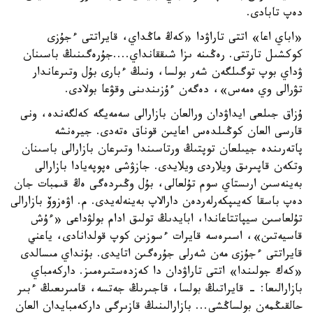
دەپ تابادى.
«اباي اعا» اتتى تاراۋدا «كەڭ ماڭداي، قايراتتى ءجۇزى
كوكشىل تارتتى. رەڭىنە ىزا شىققانداي....جۇرەگىنىڭ باسىنان
ۋداي بوپ توگىلگەن شەر بولسا، ونىڭ ءبارى بۇل وتىرعاندار
تۋرالى وي ەمەس»، دەگەن ءۇزىندىنى وقۋعا بولادى.
ۇزاق جىلعى ايداۋدان ورالعان بازارالى سەمەيگە كەلگەندە، ونى
قارسى العان كوڭىلدەس اعايىن قوناق ەتەدى. جيرەنشە
پاتەرىندە جيىلعان توپتىڭ ورتاسىندا وتىرعان بازارالى باسىنان
وتكەن قاپىرىق ويلاردى ويلايدى. جازۋشى ەپوپەيادا بازارالى
بەينەسىن ارىستاي سوم تۇلعالى، بۇل وڭىردەگى ەڭ قىمبات جان
دەپ باسقا كەيىپكەرلەردەن دارالاپ بەينەلەيدى. م. اۋەزوۆ بازارالى
تۇلعاسىن سيپاتتاعاندا، ابايدىڭ تولىق ادام بولۋداعى «ءۇش
قاسيەتىن»، اسىرەسە قايرات ءسوزىن كوپ قولدانادى، ياعني
قايراتتى ءجۇزى مەن شەرلى جۇرەگىن اتايدى. بۇنداي مىسالدى
«كەك جولىندا» اتتى تاراۋدان دا كەزدەستىرەمىز. داركەمباي
بازارالىعا: - قايراتىڭ بولسا، قاجىرىڭ جەتسە، قامىرىعىڭ ءبىر
حالقىڭمەن بولساڭشى... بازارالىنىڭ قازىرگى داركەمبايدان العان