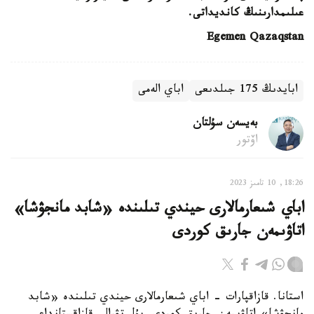
عىلىمدارىنىڭ
كانديداتى.
Egemen Qazaqstan
ابايدىڭ 175 جىلدىعى
اباي الەمى
بەيسەن سۇلتان
اۆتور
18:26, 10 تامىز 2023
اباي شىعارمالارى حيندي تىلىندە «شابد مانجۋشا»
اتاۋىمەن جارىق كوردى
استانا. قازاقپارات - اباي شىعارمالارى حيندي تىلىندە «شابد