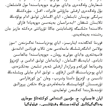
شىعارعان ولەڭدەرى «اباي جولى» ەپوپەياسىندا مول قامتىلعان.
بۇل ولەڭدەرى ارقىلى جازۋشى قايرات، اقىل، جۇرەكتىڭ
بىرلىگى بويىنان تابىلعان، اباي اڭساعان تولىق ادام بولۋدىڭ
تالابىنان شىققان ءابدىراحمان بەينەسىن ەپوپەيادا قازاق
دالاسىندا ەشكىمگە ۇقسامايتىن جاڭا تۇرپاتتى ەرەكشە عازيز جان
رەتىندە بەينەلەيدى.
قورىتا كەلگەندە ايتارىمىز، اباي پوەزياسىندا نەگىزىنەن ءسوز
بولاتىن ادامگەرشىلىك ماسەلەسى مەن تالاپ قوياتىن ادامدىق
قاسيەتتەرى «اباي جولى» رومان- ەپوپەياسىندا جالعاسىن
تابادى. ابايدىڭ اڭساعان، ارمانداعان تولىق ادامىن م. اۋەزوۆ
وقىرمانعا كوركەم وبرازدار ارقىلى شەبەر تىلمەن جەتكىزەدى.
اباي پوەزياسىنىڭ التىن ارقاۋى - تولىق ادام جايلى ويشىلدىڭ
تانىمىن م. اۋەزوۆ دامىتا وتىرىپ، وعان ءوز كوزقاراسى
تۇرعىسىنان گۋمانيستىك ماسەلەلەردى وزەك ەتكەن پروزالىق
تۋىندىلارىندا كەڭىنەن تولعايدى.
ايان قاجىباي،
ج. مۋسين اتىنداعى كوكشەتاۋ جوعارى
پەداگوگيكالىق
كوللەدجىنىڭ وقىتۋشىسى، فيلولوگيا