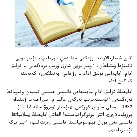
اقىن شىعارمالارىندا وزەكتى جەلىدەي سوزىلىپ، عۇمىر بويى
تانىتۋعا ۇمتىلعان، ءومىر بويى شارق ۇرىپ ىزدەگەنى - تولىق
ادام. ابايداعى تولىق ادام - رۋحاني جەتىلگەن، كەمەلىنە
كەلگەن ادام.
ابايدىڭ تولىق ادام جايىنداعى تانىمىن عىلىمي تىلمەن وقىرمانعا
تەرەڭىنەن ءتۇسىندىرىپ بەرگەن عالىم م. مىرزاحمەت ۇلىنىڭ
1982 -جىلى جارىق كورگەن «مۇحتار اۋەزوۆ جانە ابايتانۋ
پروبلەمالارى» اتتى مونوگرافياسىندا العاش ابايدىڭ يسلامياتقا
قاتىسى مەن مورال فيلوسوفياسىنا قاتىسى زەرتتەلىپ، ءبىر ىزگە
تۇسىرىلەدى.