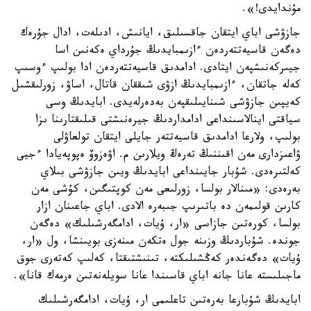
مۇندايدى!».
جازۋشى اباي ايتقان جاقسىلىق، ايانىش، ادىلەت، ادال جۇرەك
دەگەن قاسيەتتەردەن ءازىمبايدىڭ جۇرداي ەكەنىن اسا
جيىركەنىشپەن ايتادى. ادامدىق قاسيەتتەردەن ادا بولىپ ءوسىپ
كەلە جاتقان، ءازىمبايدىڭ ازۋى شىققان قاتال، اساۋ، زورلىقشىل
كەيپىن جازۋشى شىنايىلىقپەن بەدەرلەيدى. ابايدىڭ وسى
سياقتى اينالاسىنداعى ادامداردىڭ جيرەنىشتى قىلىقتارىنا ىزا
بولىپ، ولارعا ادامدىق قاسيەتتەر جايلى ايتقان تولعاۋلى
ۋاعىزدارى مەن اقىننىڭ تەرەڭ ويلارىن م. اۋەزوۆ ەپوپەيادا ءجيى
كەلتىرەدى. شۇبار جايىنداعى ابايدىڭ ويىن جازۋشى بىلاي
بەرەدى: «مىنالار بولسا، زورلىعى مەن كوپتىگىن، كۇشى مەن
كارىن قولىمەن دە باتىرىپ جىبەرە الادى. اباي جاعىنان ازار
بولسا، كورەتىن جازاسى «ار، ۇيات، ادامگەرشىلىك» دەگەن
جوندە. شۇباردىڭ وزىنە جول ەتكەن مىنەزى بويىنشا، ول «ار،
ۇيات» دەگەندەر كەڭشىلىكتە، تىنىشتىقتا، كەلىپ كەتەرى جوق
ماجىلىستە عانا جانە اباي قاسىندا عانا سويلەنەتىن ەرمەك قانا».
ابايدىڭ شۇبارعا بەرەتىن تاعلىمى ار، ۇيات، ادامگەرشىلىك