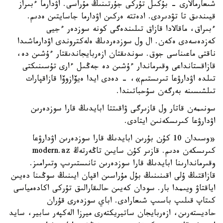
شىعارمالارى - بۇكىل تۇركى جۇرتىنىڭ مۇراسى. اۋدارما ءبىراز
قيىندىق تا تۋدىردى. ادەتتە ەركىن اۋدارما جاسايتىن ەدىم.
ءبىراق، ماقالادا قازاق تىلىندەگى كونە سوزدەر ءجيى
كەزدەسەدى ەكەن. ال ول سوزدەردىڭ ەلەكتروندى اۋدارماشىدا
ناقتى ماعىناسى جوق. سوندىقتان ازەربايجاندىقتار ءۇشىن دە،
قازاقستانداعى وقىرماندار ءۇشىن دە جەڭىل ءارى تۇسىنىكتى
تىلدە اۋدارۋعا تىرىستىم»، - دەدى ايدا ەيۆازوۆا قازاقپارات
تىلشىسىنە بەرگەن سۇحباتىندا.
سونىمەن قاتار ول قازىرگى ۋاقىتتا ابايدىڭ قارا سوزدەرىن
اۋدارۋعا كىرىسكەنىن ايتادى.
«وسىدان 10 كۇن بۇرىن ابايدىڭ قارا سوزدەرىن اۋدارۋعا
كىرىسكەن ەدىم. قازىر كۇن سايىن تاڭەرتەڭ modern.az
وقىرماندارىنا ابايدىڭ قارا سوزدەرىن تانىستىرىپ وتىرامىز.
قازاقتىڭ ۇلى اقىنىنىڭ بۇل مۇراسىن اقپان ايىنىڭ سوڭىنا دەيىن
اياقتاۋ ويىمدا بار. سودان كەيىن حالىقارالىق تۇركى اكادەمياسى
كىتاپ قىلىپ باسىپ شىعارادى. اباي سوزدەرى قۇران
حاديستەرىن، ازەربايجان ساتيريكتەرى ميرزا الەكپەر سابير، سايد