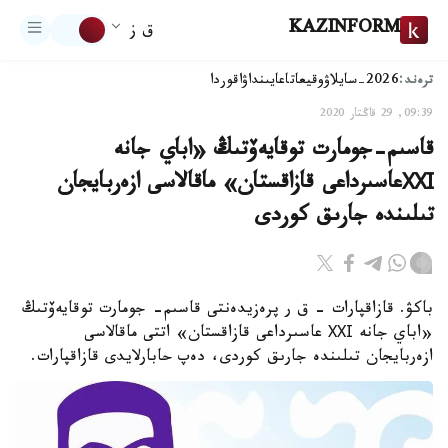
KAZINFORM
ق ز
ترەند:
2026-سايلاۋ
وقيعا
تاعايىنداۋ
اقوردا
09:39, 29 قاڭتار 2020
قاسىم-جومارت توقايەۆتىڭ «اباي جانە
ХХІعاسىرداعى قازاقستان» ماقالاسى ازەربايجان
تىلىندە جارىق كوردى
باكۋ. قازاقپارات – ق ر پرەزيدەنتى قاسىم- جومارت توقايەۆتىڭ
«اباي جانە ХХІ عاسىرداعى قازاقستان» اتتى ماقالاسى
ازەربايجان تىلىندە جارىق كوردى، دەپ حابارلايدى قازاقپارات.