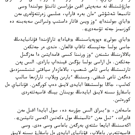
جازۋشىنىڭ نە سەبەپتى اقىن مۇراسىن تانىتۋ جولىندا وسى
تانىمعا شەشۋشى ءمان بەرە قاراپ، عىلىمي زەرتتەۋلەرى مەن
«اباي جولىندا» ءوز ويىن قاتار دامىتىپ وتىراتىن سەبەبىنە دە
كوزىمىز جەتە تۇسەدى».
«اباي جولى» ەپوپەياسىنىڭ «قيادا» تاراۋىندا قۇنانبايدىڭ
جاسى بولسا جەتپىسكە تاقاپ قالعان. ەندى ەر جەتكەن
بالالارىنىڭ ىشىنەن ءوز ورنىنا كىسى قامدايتىن دا مەزگىل
جەتكەن. ەل اراسى بولسا بۇگىن قيىنداپ بارادى. الىس پەن
تارتىستىڭ باسى تاعى شىعىپ، بالاعازدار سياقتى تىنىشسىزدىق
دەگەن تاعى شىقتى. وسىنىڭ ءبارىن ويلاپ، تارازىعا سالىپ
كەلىپ، جاڭا بولىستىققا ابايدى لايىق دەپ كورگەن. قۇنانباي ەل
باسقارۋ ىسىنە لايىق ابايدىڭ بويىنان بيىك قاسيەتتەردى
كورەتىن.
ماسەلەن، «ءبىراق الىس جۇرسە دە، سول ابايدا اقىل مەن
قايرات، ءتىل مەن ءتالىمنىڭ مول ەكەنىن اكەسى تانيتىن».
اكەسىنىڭ ابايعا ىشتەي بەرگەن باعاسى وسى ەدى. وسى
قاسيەتتەرىن باعالاپ، قۇنانباي ابايدى ەل باسقارۋ ىسىنە لايىق