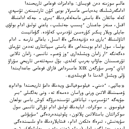
عالىم سوزىنە دەن قويساق: «ادامزات قوعامى تاريحىندا
ادامگەرشىلىك يدەياسى عاسىرلار بويى كۇن تارتىبىنەن تۇسپەي
كەلە جاتقان ەڭ باستى ماسەلەلەردىڭ ءبىرى - جەكە ادامنىڭ
اقىل، مىنەز جاعىنان ءپىسىپ جەتىلىپ، ياعني تولىق ادام بولۋى
جايلى ويلار پىكىر كۇرەسىن تۋدىرىپ كەلۋدە. گۋمانيست
اتاۋلىنىڭ ءبارى دە دۇنيەدەگى ەڭ اسىل، باعالى نارسە - ادام
بولسا، سول ادام بويىنداعى ەڭ باستى سيپاتتارى نەدەن تۇرماق
دەگەنگە ءار زامان ويشىلدارى ءوز ۇعىم- نانىمى، زامان تالابى
تۇرعىسىنان جاۋاپ بەرىپ كەلدى. بۇل ىسپەتتەس تاريحي سۇراۋ
اباي ءومىر سۇرگەن ⅩⅨ عاسىرداعى قازاق قوعامى جاعدايىندا
ۇلى ويشىل الدىنا دا قويىلدى».
«جالپى، ءدىني- فيلوسوفيالىق ويدىڭ دامۋ تاريحىندا «ادام»
ۇعىمىنىڭ الاتىن ورنى وراسان دەسەك تە، ونى بەلگىلى ءبىر
جۇيەگە ءتۇسىرىپ، تياناقتى تۇسىندىرۋگە كوش باسى بولعان
فيلوسوف - سوكرات. ابايدىڭ تولىق ادام تۋرالى تانىمى سول
سوكراتتان باستالاتىن پلاتون، پلوتيندەردەگى ءسۇيۋشى
سۇيەنىش، تىرەك ەتكەن ادام، قىتايلاردىڭ داو ىلىمىندەگى