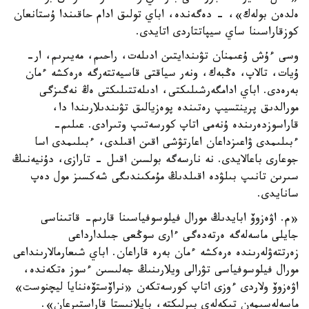
ەلدەن بولەك»، - دەگەندە، اباي تولىق ادام حاقىندا ۇستانعان
كوزقاراسىنا ساي سيپاتتاردى اتايدى.
وسى ءۇش ۇعىمنان تۋىندايتىن ادىلەت، راحىم، مەيىرىم، ار-
ۇيات، تالاپ، ەڭبەك، ونەر سياقتى قاسيەتتەرگە ەرەكشە ءمان
بەرەدى. اباي ادامگەرشىلىكتى، ادىلەتتىلىكتى ەڭ نەگىزگى
مورالدىق پرينتسيپ رەتىندە پوەزيالىق تۋىندىلارىندا دا،
قاراسوزدەرىندە ۇنەمى اتاپ كورسەتىپ وتىرادى. عىلىم-
ءبىلىمدى ۋاعىزداعان اعارتۋشى اقىن اقىلدى، ءبىلىمدى اسا
جوعارى باعالايدى. نە نارسەگە بولسىن اقىل - تارازى، دۇنيەنىڭ
سىرىن تانىپ بىلۋدە اقىلدىڭ مۇمكىندىگى شەكسىز مول دەپ
سانايدى.
«م. اۋەزوۆ ابايدىڭ مورال فيلوسوفياسىنا قارىم- قاتىناسى
جايلى ماسەلەگە ەرتەدەگى ءارى سوڭعى جىلدارداعى
زەرتتەۋلەرىندە ەرەكشە ءمان بەرە قاراعان. اباي شىعارمالارىنداعى
مورال فيلوسوفياسى تۋرالى ويلارىنىڭ جەلىسىن ءسوز ەتكەندە،
اۋەزوۆ ولاردى ءوزى اتاپ كورسەتكەن «نراۆستۆەننايا ليچنوست»
ماسەلەسىمەن تىكەلەي بىرلىكتە، بايلانىستا قاراستىرعان».