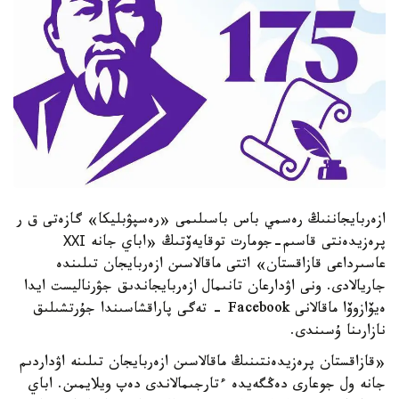
ازەربايجاننىڭ رەسمي باس باسىلىمى «رەسپۋبليكا» گازەتى ق ر
پرەزيدەنتى قاسىم-جومارت توقايەۆتىڭ «اباي جانە ХХІ
عاسىرداعى قازاقستان» اتتى ماقالاسىن ازەربايجان تىلىندە
جاريالادى. ونى اۋدارعان تانىمال ازەربايجاندىق جۋرناليست ايدا
ەيۆازوۆا ماقالانى Facebook - تەگى پاراقشاسىندا جۇرتشىلىق
نازارىنا ۇسىندى.
«قازاقستان پرەزيدەنتىنىڭ ماقالاسىن ازەربايجان تىلىنە اۋداردىم
جانە ول جوعارى دەڭگەيدە ءتارجىمالاندى دەپ ويلايمىن. اباي