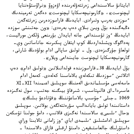
ابايتانۋ سالاسىنداعى زەرتتەۋلەرىندە اۋەزوۆ «نراۆستۆەننايا
ليچنوست»، «گارمونيچەسكايا ليچنوست» دەگەن تەرميندىك
ءسوزدى بەرىپ وتىرادى. ابايدىڭ قاراسوزدەرىن زەرتتەگەن
ەڭبەگىندە بۇل ويىن بىلاي دەپ بەرەدى: «ون جەتىنشى سوزدە
ابايدىڭ ءوز تۇسىنداعى جانە ابايدان بۇرىنعى ۇلكەن موراليست،
پەداگوگ ويشىلداردىڭ كوپ ايتقان پىكىرىنە جاناساتىن وي-
تولعاۋ جۇرگىزەدى. ول - تولىق ساپالى ادام بولۋدىڭ شارتى،
گارمونيچەسكايا ليچنوست جايىنداعى ويلار».
بۇل ابايدىڭ 38-قاراسوزىندە قولدانىلاتىن «تولىق ادام» دەپ
اتالاتىن ءسوزدىڭ تىكەلەي بالاماسىنا كەلەدى. كەمەل ادام
ماسەلەسى مۇسىلماندىق الەمنىڭ سوپىلىق اعىمىندا ХІ-ХІІ
عاسىردا-اق قالىپتاسىپ، شىرقاۋ بيىگىنە جەتىپ، سول نەگىزدە
1069 -جىلى ءجۇسىپ بالاساعۇننىڭ «قۇتادعۋ بىلىك»
داستانىندا تولىق باياندالىپ سۋرەتتەلگەن بولاتىن. سوپىلىق
«حال ءىلىمى» سالاسىندا نەگىزى قالانىپ، دامۋ جولىنا تۇسكەن
سوپىلىق ادامشىلىق ءىلىمدى اباي ءوز زامانى تالابىنا وراي
داستۇرلىك جالعاستىقپەن دامىتۋ ارقىلى قازاق دالاسىندا -