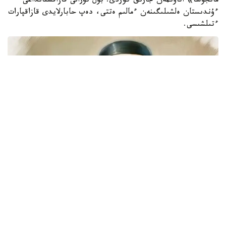
مانجۋشا» اتاۋىمەن جارىق كوردى. بۇل تۋرالى قازاقستانداعى
ءۇندىستان ەلشىلىگىنەن ءمالىم ەتتى، دەپ حابارلايدى قازاقپارات
ءتىلشىسى.
«10-تامىز - قازاق اقىنى، فيلوسوفى، مۋزىكانتى، قوعام
قايراتكەرى، قازاق جازبا ادەبيەتىنىڭ نەگىزىن قالاۋشى اباي
قۇنانباي ۇلىنىڭ تۋعان كۇنى. اباي شىعارماشىلىعى گۋمانيزم مەن