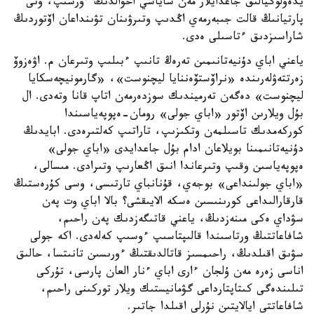
يدەولوگيالىق جاعدايلار مەن ساياسي احۋالدىڭ ءورشىپ، ونى
پارتيانىڭ قالت جىبەرمەي اڭدىپ وتىرۋىنان تۋىنداعان اۆتوردىڭ
شاراسىزدىق ءتاسىلى ەدى.
ياعني اباي دۇنيەتانىمىن تەرەڭ تانىپ ءبىلىپ وتىرعان م. اۋەزوۆ
زەرتتەۋلەرىندە «نراۆستۆەننايا ليچنوست»، «گارمونيچەسكايا
ليچنوست» دەگەن تەرميندىك سوزدەرمەن اتاپ قانا وتەدى. ال
بۇل ويلارىن اۆتور «اباي جولى» رومان-ەپوپەياسىندا
كوركەمدىك تاسىلمەن وتكىزىپ، تاراتىپ كەلتىرەدى. ابايدىڭ
دۇنيەتانىمىنا بويلاعان ادام بۇل جاعدايدى «اباي جولى»
ەپوپەياسىن وقىپ وتىرعاندا انىق اڭعارىپ وتىرادى. مىسالى،
«اباي جولىنداعى» بوجەي، قۇنانباي تارتىسى، وسى كۇرەستىڭ
قارقارالىداعى كورىنىسىن ەسكە الايىقشى؟ بالا اباي وت پەن
سۋداي ەكى مىنەزدىڭ، ياعني قاتىگەزدىك پەن راحىم،
شافاعاتتىڭ ورتاسىندا قالىپتاسىپ ءوسىپ كەلەدى. اكە جولى
سۋىق اقىلدىڭ، راحىمسىز قاتالدىقتىڭ ءورىسىن تانىتسا، حالىق
اناسى زەرە مەن ۇلجان ءارى اباي ءنار العان پارسى، تۇركى
تىلىندەگى كىتاپتارداعى گۋمانيستىك ويلار توركىنى راحىم،
شافاعاتتى ايالايتىن نۇرلى اقىلدا جاتىر.