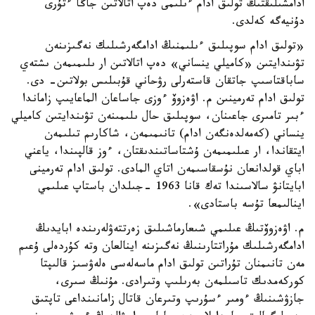
ادامشىلىقتىڭ تولىق ادام ءىلىمى دەپ اتالاتىن جاڭا ءتۇرى
دۇنيەگە كەلدى.
«تولىق ادام سوپىلىق ءىلىمنىڭ ادامگەرشىلىك نەگىزىنەن
تۋىندايتىن «كاميلي ينساني» دەپ اتالاتىن ار ىلىمىمەن ىشتەي
ساباقتاسىپ جاتقان قاستەرلى رۋحاني قۇبىلىس بولاتىن- دى.
تولىق ادام تەرمينىن م. اۋەزوۆ ءوزى جاساعان الماعايىپ زاماندا
ءبىر تامىرى جاعىنان، سوپىلىق حال ىلىمىنەن تۋىندايتىن كاميلي
ينساني (كەمەلدەنگەن ادام) تانىمىمەن، شاكارىم تىلىمەن
ايتقاندا، ار عىلىمىمەن ۇشتاساتىندىقتان، ءوز قالپىندا، ياعني
اباي قولدانعان نۇسقاسىمەن اتاي المادى. تولىق ادام تەرمينى
ابايتانۋ سالاسىندا تەك قانا 1963 -جىلدان باستاپ عىلىمي
اينالىمعا تۇسە باستادى».
م. اۋەزوۆتىڭ عىلىمي شىعارماشىلىق زەرتتەۋلەرىندە ابايدىڭ
ادامگەرشىلىك مۇراتتارىنىڭ نەگىزىنە اينالعان وتە كۇردەلى ۇعىم
مەن تانىمنان تۇراتىن تولىق ادام ماسەلەسى ەلەۋسىز قالىپتا
كوركەمدىك تاسىلمەن بەرىلىپ وتىرادى. مۇنىڭ سىرى،
جازۋشىنىڭ ءومىر ءسۇرىپ وتىرعان قاتال زامانىنداعى تاپتىق