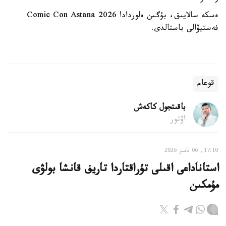
ەسكە سالايىق، بۇگىن ەلوردادا Comic Con Astana 2026
فەستيۆالى باستالدى.
قوعام
باقىتجول كاكەش
اۆتور
17:10, 06 تامىز 2026
استاناداعى اقىلى تۇراقتاردا تاريف قانشا بولۋى
مۇمكىن