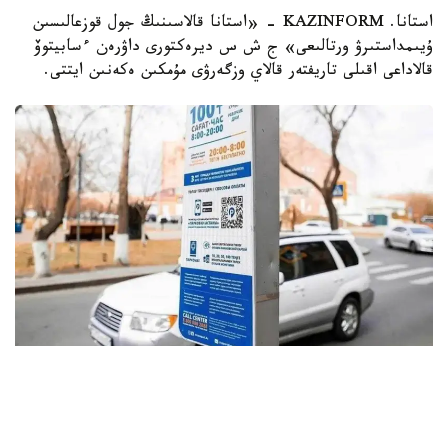
استانا. KAZINFORM - «استانا قالاسىنىڭ جول قوزعالىسىن
ۇيىمداستىرۋ ورتالىعى» ج ش س ديرەكتورى داۋرەن ءسابيتوۆ
قالاداعى اقىلى تاريفتەر قالاي وزگەرۋى مۇمكىن ەكەنىن ايتتى.
Фото: Астана әкімдігі
— قالادا 535 تۇراق ايماعى مەن 10 مىڭنان استام تۇراق ورنى