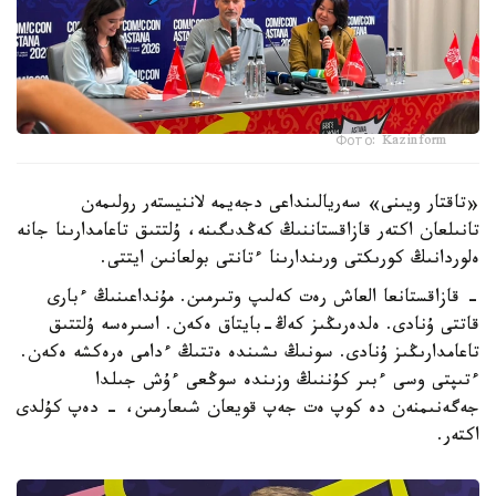
Фото: Kazinform
«تاقتار ويىنى» سەريالىنداعى دجەيمە لاننيستەر رولىمەن
تانىلعان اكتەر قازاقستاننىڭ كەڭدىگىنە، ۇلتتىق تاعامدارىنا جانە
ەلوردانىڭ كورىكتى ورىندارىنا ءتانتى بولعانىن ايتتى.
- قازاقستانعا العاش رەت كەلىپ وتىرمىن. مۇنداعىنىڭ ءبارى
قاتتى ۇنادى. ەلدەرىڭىز كەڭ-بايتاق ەكەن. اسىرەسە ۇلتتىق
تاعامدارىڭىز ۇنادى. سونىڭ ىشىندە ەتتىڭ ءدامى ەرەكشە ەكەن.
ءتىپتى وسى ءبىر كۇننىڭ وزىندە سوڭعى ءۇش جىلدا
جەگەنىمنەن دە كوپ ەت جەپ قويعان شىعارمىن، - دەپ كۇلدى
اكتەر.