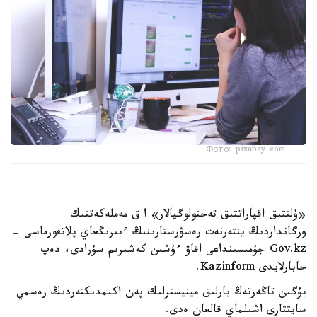
Фото: pixabay.com
«ۇلتتىق اقپاراتتىق تەحنولوگيالار» ا ق مەملەكەتتىك
ورگانداردىڭ ينتەرنەت رەسۋرستارىنىڭ ءبىرىڭعاي پلاتفورماسى -
Gov.kz جۇمىسىنداعى اقاۋ ءۇشىن كەشىرىم سۇرادى، دەپ
حابارلايدى Kazinform.
بۇگىن تاڭەرتەڭ بارلىق مينيسترلىك پەن اكىمدىكتەردىڭ رەسمي
سايتتارى اشىلماي قالعان ەدى.