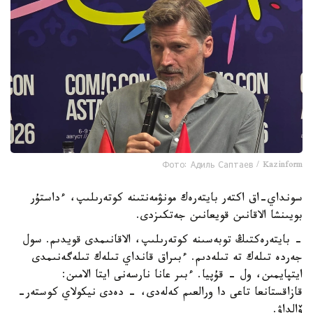
Фото: Адиль Саптаев / Kazinform
سونداي-اق اكتەر بايتەرەك مونۋمەنتىنە كوتەرىلىپ، ءداستۇر
بويىنشا الاقانىن قويعانىن جەتكىزدى.
- بايتەرەكتىڭ توبەسىنە كوتەرىلىپ، الاقانىمدى قويدىم. سول
جەردە تىلەك تە تىلەدىم. ءبىراق قانداي تىلەك تىلەگەنىمدى
ايتپايمىن، ول - قۇپيا. ءبىر عانا نارسەنى ايتا الامىن:
قازاقستانعا تاعى دا ورالعىم كەلەدى، - دەدى نيكولاي كوستەر-
ۆالداۋ.