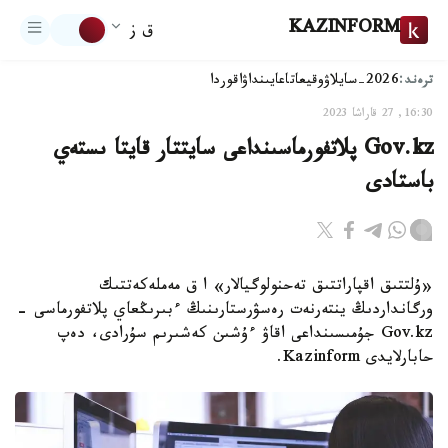
KAZINFORM
ق ز
ترەند:
2026-سايلاۋ
وقيعا
تاعايىنداۋ
اقوردا
16:30, 27 قاراشا 2023
Gov.kz پلاتفورماسىنداعى سايتتار قايتا ىستەي
باستادى
«ۇلتتىق اقپاراتتىق تەحنولوگيالار» ا ق مەملەكەتتىك
ورگانداردىڭ ينتەرنەت رەسۋرستارىنىڭ ءبىرىڭعاي پلاتفورماسى -
Gov.kz جۇمىسىنداعى اقاۋ ءۇشىن كەشىرىم سۇرادى، دەپ
حابارلايدى Kazinform.