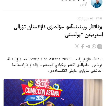
اۆتور
17:31, 06 تامىز 2026
«تاقتار ويىنىنىڭ» جۇلدىزى قازاقستان تۋرالى
اسەرىمەن ءبولىستى
استانا. قازاقپارات - Comic Con Astana 2026 فەستيۆالىنىڭ
قوناعى، دانيالىق اكتەر نيكولاي كوستەر- ۆالداۋ قازاقستانعا
العاشقى ساپارى جايلى اڭگىمەلەدى.