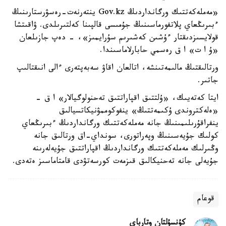
«مەملەكەتتىك ورگانداردىڭ Gov.kz ينتەرنەت-رەسۋرستارىنىڭ
ءبىرىڭعاي پلاتفورماسىنىڭ جۇمىسى قالپىنا كەلتىرىلدى. ۋاقىتشا
قولايسىزدىقتار ءۇشىن كەشىرىم سۇرايمىز»، - دەپ جازىلعان
«ۇ ا ت» ا ق رەسمي حابارلاماسىندا.
ورتالىقتىڭ مالىمەتىنشە، اتالعان اقاۋ سەبەپتەرى ءالى انىقتالىپ
جاتىر.
ايتا كەتەيىك، «ۇلتتىق اقپاراتتىق تەحنولوگيالار» ا ق -
«ەلەكتروندى ۇكىمەتتىڭ» ينفوكوممۋنيكاتسيالىق
ينفراقۇرىلىمىنىڭ جانە مەملەكەتتىك ورگانداردىڭ ءبىرىڭعاي
كولىك جۇيەسىنىڭ وپەراتورى، سونداي-اق ورتالىق جانە
وڭىرلىك مەملەكەتتىك ورگانداردىڭ اقپاراتتىق جۇيەلەرىنە
جۇيەلى جانە تەحنيكالىق قىزمەت كورسەتۋدى قامتاماسىز ەتەدى.
قوعام
كۇنسۇلتان وتارباي