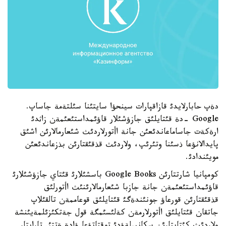
دةپ حابارلايدئ قازاقپارات سينحؤا سايتئنا سئلتةمة جاساپ.
Google -دة قئتايلئق جازؤشئلار قاؤئمداستئعئمةن زاثدئ
ارةكةت جاساماعاندئعئن جانة اأتورلاردئث شئعارمالارئن اشئق
پايدالانؤعا ذسئنا وتئرئپ، ولاردئث قذقئقتارئن بذزعاندئعئن
مويئندادئ.
كومپانيا شارتتارئن Google Books باسشئلارئ قئتاي جازؤشئلارئ
قاؤئمداستئعئمةن جانة جازبا شئعارمالارئنئث اأتورلئق
قذقئقتارئن قورعاؤ جونئندةگئ قئتايلئق قوعاممةن تالقئلاپ
جاتقان قئتايلئق اأتورلارمةن كةلئسئمگة قول جةتكئزئلمةيئنشة