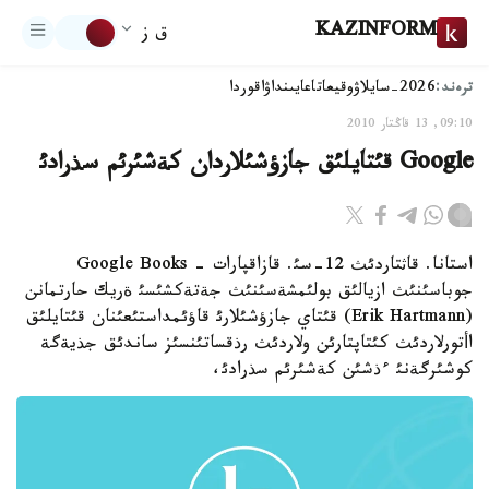
KAZINFORM
ق ز
ترەند:
2026-سايلاۋ
وقيعا
تاعايىنداۋ
اقوردا
09:10, 13 قاڭتار 2010
Google قئتايلئق جازؤشئلاردان كةشئرئم سذرادئ
استانا. قاثتاردئث 12-سئ. قازاقپارات - Google Books
جوباسئنئث ازيالئق بولئمشةسئنئث جةتةكشئسئ ةريك حارتمانن
(Erik Hartmann) قئتاي جازؤشئلارئ قاؤئمداستئعئنان قئتايلئق
اأتورلاردئث كئتاپتارئن ولاردئث رذقساتئنسئز ساندئق جذيةگة
كوشئرگةنئ ءذشئن كةشئرئم سذرادئ،