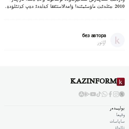
ولاردئث كئتاپتارئن سكانيرلةؤدئ توقتاتؤعا ؤادة ةتتئ. تاراپتار
2010 جئلدئث ماؤسئمئندا ؤاعدالاستئققا كةلةدئ دةپ كذتئلؤدة.
без автора
اۆتور
KAZINFORM
بوليمدەر
وقيعا
ساياسات