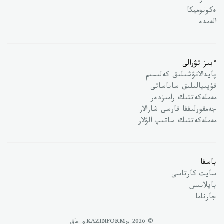
تالداۋ
ەكونوميكا
الەمدە
ءبىز تۋرالى
پايدالانۋشىلىق كەلىسىم
قۇپىيالىلىق ساياساتى
مەملەكەتتىك رامىزدەر
جەمقورلىققا قارسى شارالار
مەملەكەتتىك ساتىپ الۋلار
باسقا
سايت كارتاسى
بايلانىس
جارناما
© 2026 «KAZINFORM» حاق