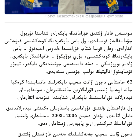
Фото: Казахстанская федерация футбола
سونىمەن قاتار ۇلتتىق قۇرامانىڭ باپكەرلەر شتابىنا نۇربول
جۇماسقاليەۆ قوسىلدى. ول باس باپكەردىڭ كومەكشىسى قىزمەتىن
اتقارادى. وعان قوسا شتاب قۇرامىندا ەلدوس احمەتوۆ - باس
باپكەردىڭ كومەكشىسى، يۋري نوۆيكوۆ - قاقپاشىلار باپكەرى،
ۆاديم بوروۆسكي - دەنە دايىندىعى جونىندەگى باپكەر، تيمۋر
قۇسايىنوۆ اناليتيك بولىپ جۇمىس ىستەيدى.
62 جاستاعى دجون ۆانت سحيپ باپكەرلىك مانسابىندا گرەكيا
جانە ارمەنيا ۇلتتىق قۇرامالارىن جاتتىقتىرعان. سونداي-اق
نيدەرلاند قۇراماسىنىڭ باپكەرلەر شتابىندا قىزمەت اتقارعان.
ول قازاقستان ۇلتتىق قۇراماسىن باسقارعان ەكىنشى نيدەرلاندتىق
مامان اتاندى. بۇعان دەيىن 2006-2008 -جىلدارى ۇلتتىق
قۇرامانىڭ تىزگىنىن ارنو پايپەرس ۇستاعان ەدى.
دجون ۆانت سحيپ جەتەكشىلىك ەتەتىن قازاقستان ۇلتتىق