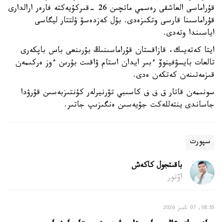
قۇراماسى العاشقى رەسمي ماتچىن 26 -قىركۇيەكتە فارەر ارالدارى
قۇراماسىنا قارسى وتكىزەدى. بۇل كەزدەسۋ ۇلتتار ليگاسى
اياسىندا وتەدى.
ايتا كەتەيىك، قازاقستان قۇراماسىنىڭ بۇرىنعى باس باپكەرى
تالعات بايسۋفينوۆ ءبىر ايدان استام ۋاقىت بۇرىن ءوز ەركىمەن
قىزمەتىنەن كەتكەن ەدى.
سونىمەن قاتار ق ف ف كاسىبي تۋرنيرلەر كۇنتىزبەسىن قۇرۋدا
جاساندى ينتەللەكت جۇيەسىن ەنگىزىپ جاتىر.
سپورت
باقىتجول كاكەش
اۆتور
08:55, 07 تامىز 2026