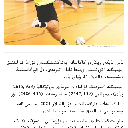
https://oz.inform.kz/
باس باپكەر ريكاردو كاكانىڭ جەتەكشىلىگىمەن قۇراما قۇرلىقتىق
رەيتينگتە ءتورتىنشى ورىنعا تابان تىرەدى. ەل قۇراماسىنىڭ
ەنشىسىندە 2416,503 ۇپاي بار.
رەيتينگتە ءبىزدىڭ قۇرامادان جوعارى پورتۋگاليا (2615,953
ۇپاي)، يسپانيي (2547,159) جانە رەسەي (2486,456) تۇر.
ايتا كەتسەك، قازاقستاندىق فۋتزالشىلار 2024-جىلعى الەم
چەمپيوناتى فينالدىق ساتىسىنا جولداما الدى.
جارىستىڭ ەليتالىق ساتىسىندا ەل قۇراماسى نيدەرلاند (2:0،