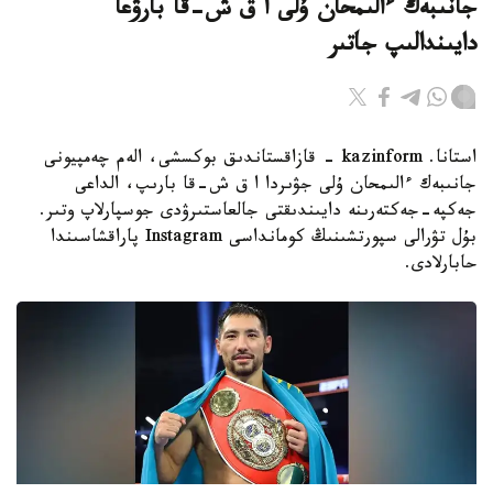
جانىبەك ءالىمحان ۇلى ا ق ش-قا بارۋعا
دايىندالىپ جاتىر
استانا. kazinform - قازاقستاندىق بوكسشى، الەم چەمپيونى
جانىبەك ءالىمحان ۇلى جۋىردا ا ق ش-قا بارىپ، الداعى
جەكپە-جەكتەرىنە دايىندىقتى جالعاستىرۋدى جوسپارلاپ وتىر.
بۇل تۋرالى سپورتشىنىڭ كومانداسى Instagram پاراقشاسىندا
حابارلادى.