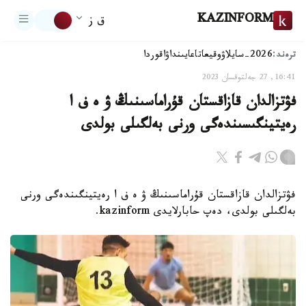
KAZINFORM
ق ز
ترەند:
2026-سايلاۋ
وقيعا
تاعايىنداۋ
اقوردا
16:41, 27 جەلتوقسان 2023
فۋتزالدان قازاقستان قۇراماسىنىڭ ۋ ە ف ا
رەيتينگىسىندەگى ورنى بەلگىلى بولدى
فۋتزالدان قازاقستان قۇراماسىنىڭ ۋ ە ف ا رەيتينگىندەگى ورنى
بەلگىلى بولدى، دەپ حابارلايدى kazinform.