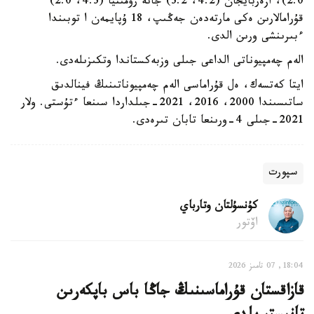
2:0)، ازەربايجان (4:2، 3:2) جانە رۋمىنيا (4:3، 2:0)
قۇرامالارىن ەكى مارتەدەن جەڭىپ، 18 ۇپايمەن ا توبىندا
ءبىرىنشى ورىن الدى.
الەم چەمپيوناتى الداعى جىلى وزبەكستاندا وتكىزىلەدى.
ايتا كەتسەك، ەل قۇراماسى الەم چەمپيوناتىنىڭ فينالدىق
ساتىسىندا 2000، 2016، 2021-جىلداردا سىنعا ءتۇستى. ولار
2021-جىلى 4-ورىنعا تابان تىرەدى.
سپورت
كۇنسۇلتان وتارباي
اۆتور
18:04, 07 تامىز 2026
قازاقستان قۇراماسىنىڭ جاڭا باس باپكەرىن