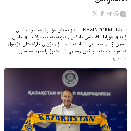
تانىستىرىلدى
استانا. KAZINFORM - قازاقستان فۋتبول فەدەراتسياسى
ۇلتتىق قۇرامانىڭ باس باپكەرى قىزمەتىنە نيدەرلاندتىق مامان
دجون ۆانت سحيپتى تاعايىندادى. بۇل تۋرالى قازاقستان فۋتبول
فەدەراتسياسىندا وتكەن رەسمي تانىستىرۋ راسىمىندە جاريا
ەتىلدى.