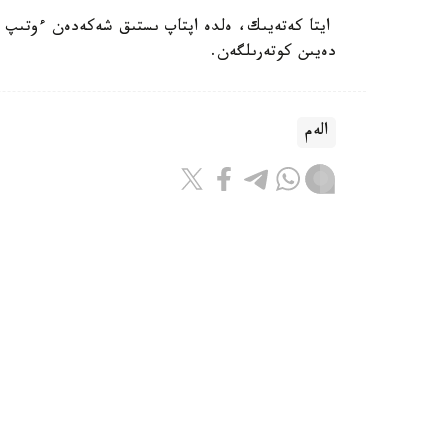
دەيىن كوتەرىلگەن.
الەم
باقىتجول كاكەش
اۆتور
21:43, 06 تامىز 2026
يران پارسى شىعاناعى ەلدەرىنىڭ ەنە