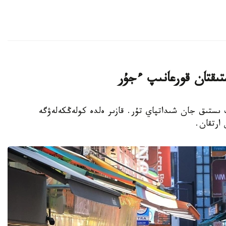
تىقتان قورعانىپ ءجۇر
پ ىستىق جان شىداتپاي تۇر. قازىر ەلدە كولەڭكەلەۋگە
 ارتقان.