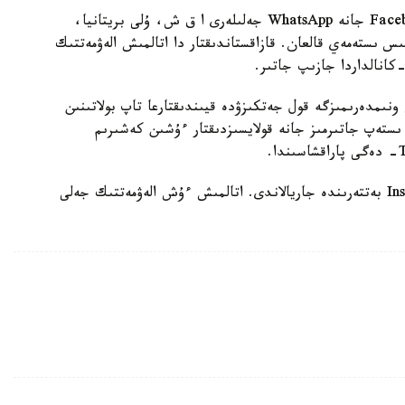
Downdetector- دىڭ جازۋىنشا، Facebook, Instagram جانە WhatsApp جەلىلەرى ا ق ش، ۇلى بريتانيا،
مىس ىستەمەي قالعان. قازاقستاندىقتار دا اتالمىش الەۋمەتتىك
ونىمدەرىمىزگە قول جەتكىزۋدە قيىندىقتارعا تاپ بولاتىنىن
ىستەپ جاتىرمىز جانە قولايسىزدىقتار ءۇشىن كەشىرىم
وسىعان ۇقساس مالىمدەمە WhatsApp جانە Instagram بەتتەرىندە جاريالاندى. اتالمىش ءۇش الەۋمەتتىك جەلى