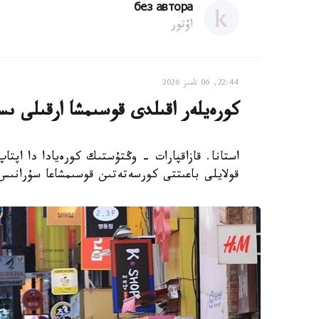
без автора
اۆتور
22:44, 06 تامىز 2026
كورەيلەر اقىلدى قوسىمشا ارقىلى ىس
استانا. قازاقپارات - وڭتۇستىك كورەيادا دا اپتا
قولايلى باعىتتى كورسەتەتىن قوسىمشاعا سۇرانىس