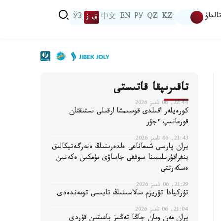
الداۋ
KZ
QZ
РУ
EN
中文
ق ز
ЎЗ
تاقىرىپقا قاتىستى
22:44, 06 تامىز 2026
كورەيلەر اقىلدى قوسىمشا ارقىلى ىستىقتان
قورعانىپ ءجۇر
21:43, 06 تامىز 2026
يران پارسى شىعاناعى ەلدەرىنىڭ ەنەرگەتيكالىق
ينفراقۇرىلىمىنا سوققى جاساۋى مۇمكىن ەكەنىن
ەسكەرتتى
21:29, 06 تامىز 2026
تۇركيادا تۋريزم سالاسىنىڭ تابىسى تومەندەدى
21:04, 06 تامىز 2026
يران مەن ومان جاڭا تەڭىز باعىتىن قۇردى