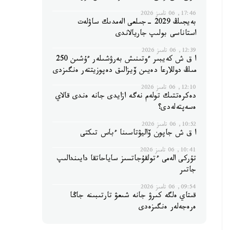
17:46, 06 تامىز 2026
بەيجىڭ 2029 -جىلعى الەمدىك ساۋلەت
استاناسى بولىپ جاريالاندى
12:39, 06 تامىز 2026
ا ق ش كەيبىر ءوتىنىش بەرۋشىلەر ءۇشىن 250
مىڭ دوللارعا دەيىن ۆيزالىق دەپوزيتتەر ەنگىزدى
12:10, 06 تامىز 2026
دەكرەتتىك تولەم نەگە ازايدى جانە ەندى قالاي
ەسەپتەلەدى؟
10:52, 06 تامىز 2026
ا ق ش جاپون ۆاليۋتاسىنا ءباس تىكتى
10:41, 06 تامىز 2026
تۇركى الەمى ءتولقۇجاتسىز ساياحاتقا دايىندالىپ
جاتىر
09:54, 06 تامىز 2026
قىتاي ەلگە كىرۋ جانە شىعۋ تارتىبىنە جاڭا
ەرەجەلەر ەنگىزەدى