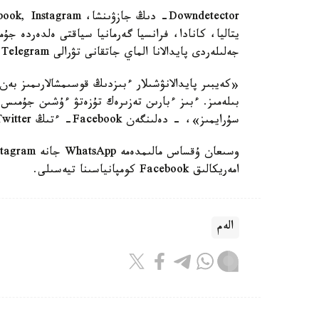
يتاليا، كانادا، فرانسيا گەرمانيا سياقتى ەلدەردە جۇ
جەلىلەردى پايدالانا الماي جاتقانى تۋرالى Telegram-كانالداردا جازىپ جاتىر.
«كەيبىر پايدالانۋشىلار ءبىزدىڭ قوسىمشالارىمىز بەن 
بىلەمىز. ءبىز ءبارىن تەزىرەك تۇزەتۋ ءۇشىن جۇمىس 
سۇرايمىز»، - دەلىنگەن Facebook- ءتىڭ Twitter- دەگى پاراقشاسىندا.
امەريكالىق Facebook كومپانياسىنا تيەسىلى.
الەم