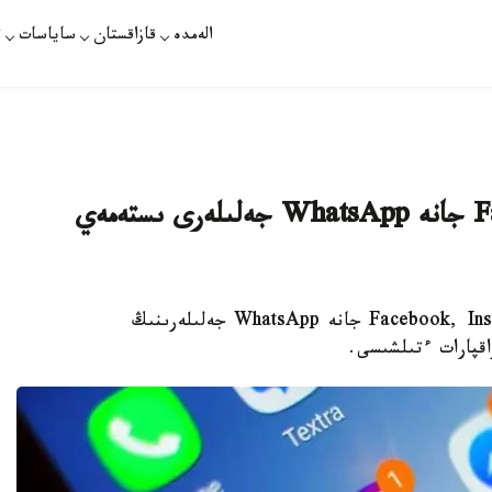
الەمدە
قازاقستان
ساياسات
ت
الەم بويىنشا Facebook, Instagram جانە WhatsApp جەلىلەرى ىستەمەي
نۇر- سۇلتان. قازاقپارات - الەم بويىنشا Facebook, Instagram جانە WhatsApp جەلىلەرىنىڭ
اقپارات ءتىلشىسى.