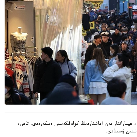
 عيماراتتار مەن اعاشتاردىڭ كولەڭكەسىن ەسكەرەدى. تاعى،
تىنىن ۇسىنادى.