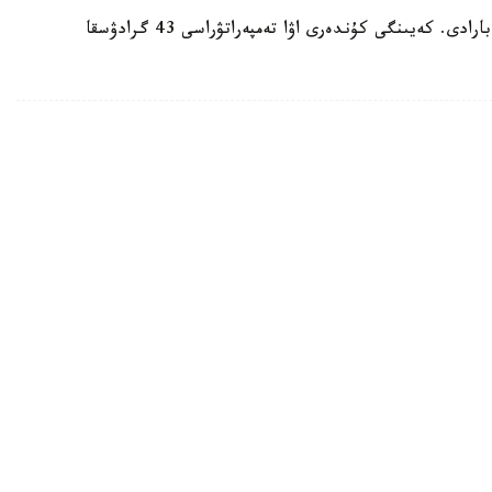
ايتا كەتەيىك، ەلدە اپتاپ ىستىق شەكەدەن ءوتىپ بارادى. كەيىنگى كۇندەرى اۋا تەمپەراتۋراسى 43 گرادۋسقا
رگەتيكالىق ينفراقۇرىلىمىنا سوققى