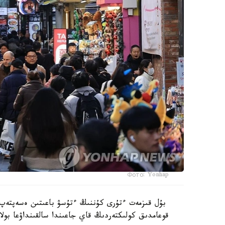
Фото: Yonhap
بۇل قىزمەت ءتۇرى كۇننىڭ ءتۇسۋ باعىتىن ەسەپتەپ،
قوعامدىق كولىكتەردىڭ قاي جاعىندا سالقىنداۋعا بولا