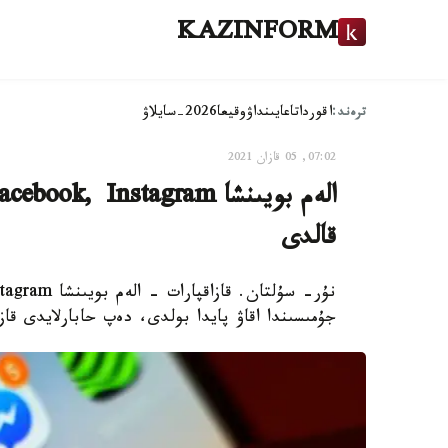
KAZINFORM
ترەند:
اقوردا
تاعايىنداۋ
وقيعا
2026-سايلاۋ
07:02, 05 قازان 2021
قالدى
جۇمىسىندا اقاۋ پايدا بولدى، دەپ حابارلايدى قاز