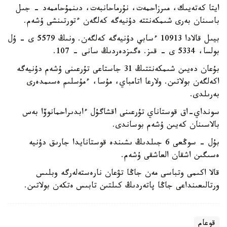
ايتا كەتەيىك، مىرزاحمەت، نۇرماحانبەت، دىنمۇحاممەد - جىل
باسىنان بەرى شىمكەنتتە دۇنيەگە كەلگەن ءتورتىنشى ۇشەم.
بيىل قالادا 10913 ءسابي دۇنيەگە كەلگەن. ونىڭ 5579 ى - ۇل
بولسا، 5334 ى - قىز. ەگىزدەردىڭ سانى - 107.
بۇعان دەيىن شىمكەنتتىڭ 31 جاستاعى تۇرعىنى ۇشەم دۇنيەگە
اكەلگەن بولاتىن. ولارعا اتامباي، مۇسا، ءمۇسلىم ەسىمدەرى
بەرىلدى.
سونداي-اق قوستاناي تۇرعىنى اقشاگۇل ءابدىراحمانوۆا بەس
بالاسىنان كەيىن ۇشەم بوساندى.
بۇل - سوڭعى 6 جىلدىڭ ىشىندە قوستانايدا جارىق دۇنيە
ەسىگىن اشقان العاشقى ۇشەم.
قالا اكىمى وتباسى مەن جاڭا تۋعان نارەستەلەرگە وبلىس
ورتالىعىنداعى جاڭا پاتەردىڭ كىلتىن تابىس ەتكەن بولاتىن.
قوعام