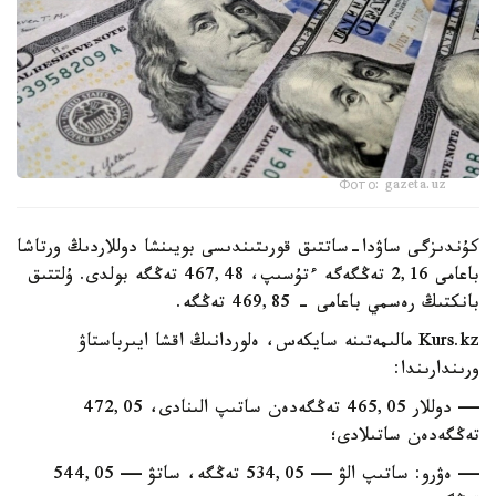
Фото: gazeta.uz
كۇندىزگى ساۋدا-ساتتىق قورىتىندىسى بويىنشا دوللاردىڭ ورتاشا
باعامى 2,16 تەڭگەگە ءتۇسىپ، 467,48 تەڭگە بولدى. ۇلتتىق
بانكتىڭ رەسمي باعامى - 469,85 تەڭگە.
Kurs.kz مالىمەتىنە سايكەس، ەلوردانىڭ اقشا ايىرباستاۋ
ورىندارىندا:
— دوللار 465,05 تەڭگەدەن ساتىپ الىنادى، 472,05
تەڭگەدەن ساتىلادى؛
— ەۋرو: ساتىپ الۋ — 534,05 تەڭگە، ساتۋ — 544,05