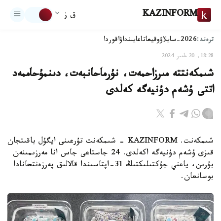
KAZINFORM
ق ز
ترەند:
2026-سايلاۋ
وقيعا
تاعايىنداۋ
اقوردا
18:28, 20 مامىر 2024
شىمكەنتتە مىرزاحمەت، نۇرماحانبەت، دىنمۇحاممەد
اتتى ۇشەم دۇنيەگە كەلدى
شىمكەنت. KAZINFORM - شىمكەنت تۇرعىنى ايگۇل باقىتجان
قىزى ۇشەم دۇنيەگە اكەلدى. 24 جاستاعى جاس انا مەرزىمىنەن
بۇرىن، ياعني جۇكتىلىكتىڭ 31-اپتاسىندا قالالىق پەرزەنتحانادا
بوسانعان.