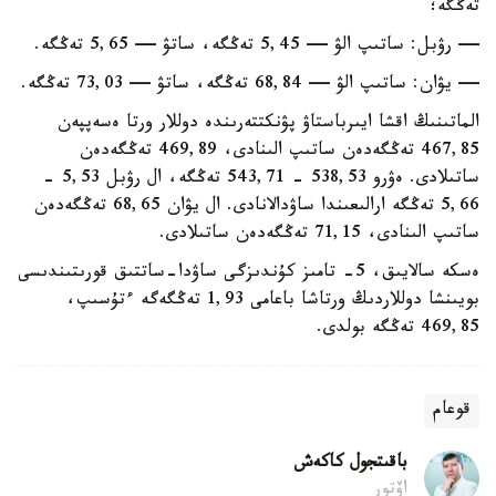
تەڭگە؛
— رۋبل: ساتىپ الۋ — 5,45 تەڭگە، ساتۋ — 5,65 تەڭگە.
— يۋان: ساتىپ الۋ — 68,84 تەڭگە، ساتۋ — 73,03 تەڭگە.
الماتىنىڭ اقشا ايىرباستاۋ پۋنكتتەرىندە دوللار ورتا ەسەپپەن
467,85 تەڭگەدەن ساتىپ الىنادى، 469,89 تەڭگەدەن
ساتىلادى. ەۋرو 538,53 - 543,71 تەڭگە، ال رۋبل 5,53 -
5,66 تەڭگە ارالىعىندا ساۋدالانادى. ال يۋان 68,65 تەڭگەدەن
ساتىپ الىنادى، 71,15 تەڭگەدەن ساتىلادى.
ەسكە سالايىق، 5- تامىز كۇندىزگى ساۋدا-ساتتىق قورىتىندىسى
بويىنشا دوللاردىڭ ورتاشا باعامى 1,93 تەڭگەگە ءتۇسىپ،
469,85 تەڭگە بولدى.
قوعام
باقىتجول كاكەش
اۆتور