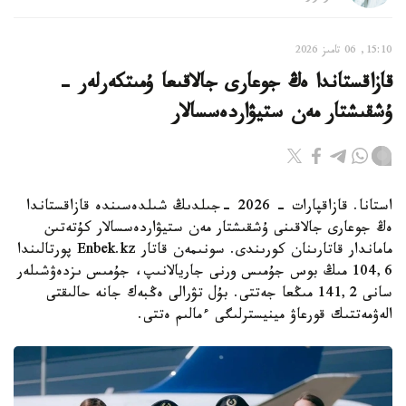
15:10, 06 تامىز 2026
قازاقستاندا ەڭ جوعارى جالاقىعا ۇمىتكەرلەر -
ۇشقىشتار مەن ستيۋاردەسسالار
استانا. قازاقپارات - 2026 -جىلدىڭ شىلدەسىندە قازاقستاندا
ەڭ جوعارى جالاقىنى ۇشقىشتار مەن ستيۋاردەسسالار كۇتەتىن
ماماندار قاتارىنان كورىندى. سونىمەن قاتار Enbek.kz پورتالىندا
104,6 مىڭ بوس جۇمىس ورنى جاريالانىپ، جۇمىس ىزدەۋشىلەر
سانى 141,2 مىڭعا جەتتى. بۇل تۋرالى ەڭبەك جانە حالىقتى
الەۋمەتتىك قورعاۋ مينيسترلىگى ءمالىم ەتتى.