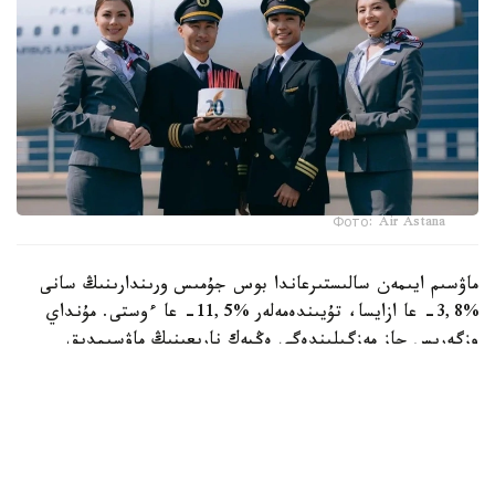
Фото: Air Astana
ماۋسىم ايىمەن سالىستىرعاندا بوس جۇمىس ورىندارىنىڭ سانى
%3,8- عا ازايسا، تۇيىندەمەلەر %11,5- عا ءوستى. مۇنداي
وزگەرىس جاز مەزگىلىندەگى ەڭبەك نارىعىنىڭ ماۋسىمدىق
ەرەكشەلىگىمەن بايلانىستى. وسى ۋاقىتتا وقۋ ورىندارىنىڭ
تۇلەكتەرى ەڭبەك نارىعىنا بەلسەندى شىعىپ، جۇمىس
ىزدەۋشىلەر سانى ارتادى. سونىڭ ناتيجەسىندە جۇمىس كۇشىنىڭ
ۇسىنىسى سۇرانىسقا قاراعاندا جىلدامىراق وسەدى.
— سالالار بولىنىسىندە جۇمىس كۇشىنە ەڭ جوعارى ءسۇرانىس