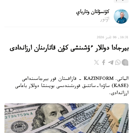
كۇنسۇلتان وتارباي
اۆتور
16:31, 06 تامىز 2026
بيرجادا دوللار ءۇشىنشى كۇن قاتارىنان ارزاندادى
الماتى. KAZINFORM - قازاقستان قور بيرجاسىنداعى
(KASE) ساۋدا-ساتتىق قورىتىندىسى بويىنشا دوللار باعامى
ارزاندادى.