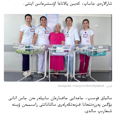
شارالاردى جاساپ، كەيىن پالاتاعا اۋىستىرعانىن ايتتى.
فوتو: instagram.com/gorzdravshymkent
سالماق قوسىپ، جاعدايى جاقسارعان سابيلەر مەن جاس انانى
بۇگىن پەرزەنتحانا قىزمەتكەرلەرى سالتاناتتى راسىممەن ۇيىنە
شىعارىپ سالدى.