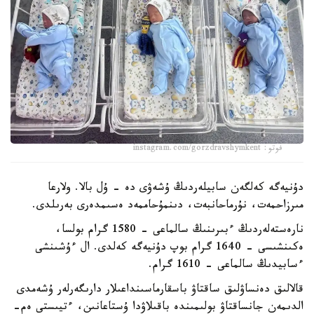
فوتو: instagram.com/gorzdravshymkent
دۇنيەگە كەلگەن سابيلەردىڭ ۇشەۋى دە - ۇل بالا. ولارعا
مىرزاحمەت، نۇرماحانبەت، دىنمۇحاممەد ەسىمدەرى بەرىلدى.
نارەستەلەردىڭ ءبىرىنىڭ سالماعى - 1580 گرام بولسا،
ەكىنشىسى - 1640 گرام بوپ دۇنيەگە كەلدى. ال ءۇشىنشى
ءسابيدىڭ سالماعى - 1610 گرام.
قالالىق دەنساۋلىق ساقتاۋ باسقارماسىنداعىلار دارىگەرلەر ۇشەمدى
الدىمەن جانساقتاۋ بولىمىندە باقىلاۋدا ۇستاعانىن، ءتيىستى ەم-