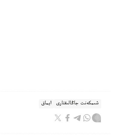
شىمكەنت جاڭالىقتارى
ايماق