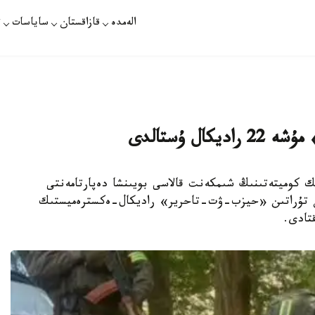
الەمدە
قازاقستان
ساياسات
ت
ل ۇستالدى
ىق قاۋىپسىزدىك كوميتەتىنىڭ شىمكەنت قالاسى بويىنشا دەپارتامەنتى
اتۋراسىنىڭ ۇيلەستىرۋىمەن 22 ادامنان تۇراتىن «حيزب-ۋت-تاحرير» راديكال-ەكسترەميستىك
قتادى.