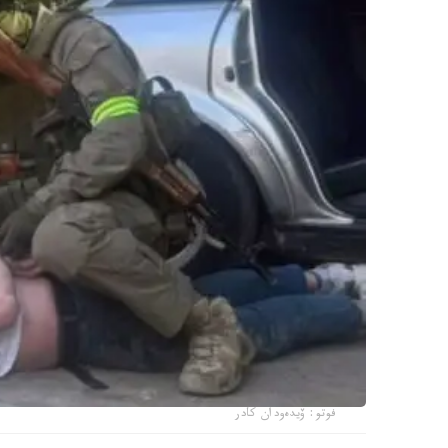
فوتو: ۆيدەودان كادر