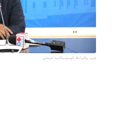
فوتو: وڭىرلىك كوممۋنيكاتسيا قىزمەتى
جىل باسىندا قىزىلوردا 
جارتىسى جابىلدى.
- قاڭتار- اقپان ايلارىندا 4 ى 
مەكتەپ ءبىلىم بەرۋ قىزمەتىن كورسەتىپ كەلەدى، -
وسى ۋاقىت ىشىندە جەكە ازاماتتاردىڭ جولدانىمى بويىنشا جوسپاردان