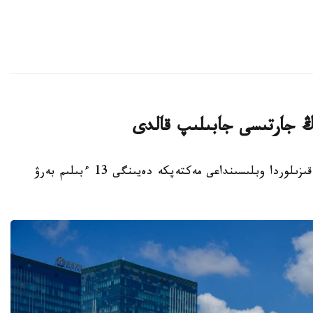
قىزىلوردا. KAZINFORM - بيىل قاڭتار ايىندا قىزىلوردا وبلىسىنداعى مەكتەپكە دەيىنگى 13 ءبىلىم بەرۋ