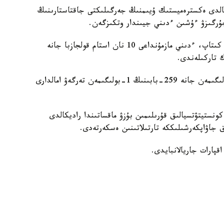
ديكالدى ەكسترەميستىك ۇيىمنىڭ جەرگىلىكتى جاقتاستارىنىڭ
ۇرگىزۋ ءۇشىن ءدىني جيىندار وتكىزگەن.
ءتىنتۋ بارىسىدا قازاقستاندا تىيىم سالىنعان 7 ءدىني كىتاپ، ءدىني مازمۇنداعى 10 نان استام قولجازبا جانە
اتالعان فاكتى بويىنشا ق ر ق ك 256-بابىنىڭ 1-بولىگىمەن جانە 259-بابىنىڭ 1-بولىگىمەن تەرگەۋ امالدارى
نستيتۋتسيالىق قۇرىلىمىن بۇزۋ ماقساتىندا راديكالدى
 جاۋاپكەرشىلىككە تارتىلاتىنىن ەسكەرتەدى.