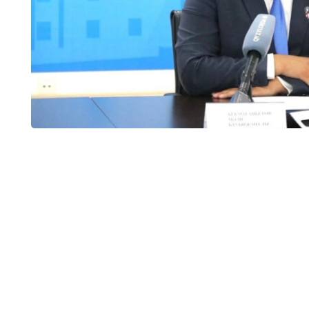
وبلىسىندا 32 جەكە مەكتەپ بار بولاتىن. ارادا جارتى جىل وتپەي جاتىپ سونىڭ تەڭ
ءوز ءوتىنىشى نەگىزىندە قۇرىلتايشىنىڭ شەشىمىمەن جۇمىسىن توقتاتتى.
ليتسەنزياسى بار، ءبىراق ءبىلىم بەرۋ قىزمەتىن توقتاتقان جەكە مەكتەپتەر سانى - 12. بۇگىنگى كۇنى 16 جەكە
 دەدى دەپارتامەنت باسشىسى.
 تىس 13 تەكسەرۋ جۇرگىزىلدى.