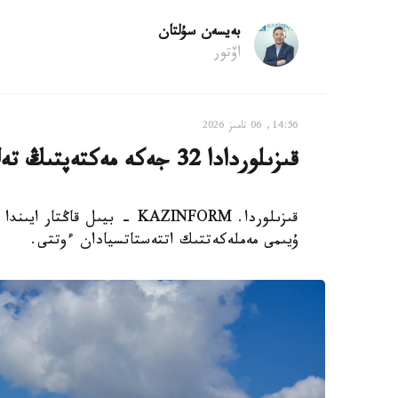
بەيسەن سۇلتان
اۆتور
14:56, 06 تامىز 2026
قىزىلوردادا 32 جەكە مەكتەپتىڭ تەڭ جارتىسى جابىلىپ قالدى
ۇيىمى مەملەكەتتىك اتتەستاتسيادان ءوتتى.