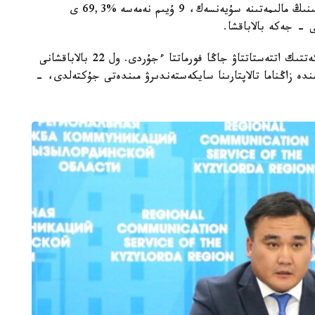
وبلىستىق ءبىلىم ساپاسىن قامتاماسىز ەتۋ دەپارتامەنتىنىڭ مالىمەتىنە سۇيەنسەك، 9 ۇيىم نەمەسە %69,3 ى
 - جەكە بالاباقشا.
- مامىر ايىنان باستاپ ءبىلىم بەرۋ ۇيىمدارىن مەملەكەتتىك اتتەستاتتاۋ جاڭا فورماتتا ءجۇردى. ول 22 بالاباقشانى
ىنە انىقتالعان كەمشىلىكتەردى 3 اي ىشىندە زاڭناما تالاپتارىنا سايكەستەندىرۋ مىندەتى جۇكتەلدى، -