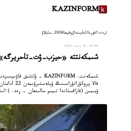
KAZINFORM
ترەند:
اقوردا
تاعايىنداۋ
وقيعا
2026-سايلاۋ
16:40, 22 شىلدە 2024
شىمكەنتتە «حيزب-ۋت-تاحريرگە» مۇشە 22 راديكا
شىمكەنت. KAZINFORM - ۇلتت
قالا پروكۋر
ۇيىمىن (قازاقستاندا تىيىم سالىنعان - رەد. ) انى