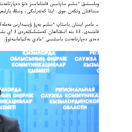
سىناقتان وتكەن جوق. ايتا كەتەرلىگى، ونىڭ بارلىعى
قامتىدى. 13 
دەدى دەپارتامەنت باسشىسى ءمادي بەكماعانبەتوۆ.