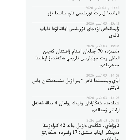
11:42, 04 تامىز 2026
الماتىدا ل ر ت قۇرىلىسى قاي ساتىدا تۇر
15:42, 03 تامىز 2026
زايسانداعى اۋەجاي قۇرىلىسى اياقتالۋعا تاياپ
قالدى
15:06, 03 تامىز 2026
ەلىمىزدە 70 جىلدان استام ۋاقىتتان كەيىن
العاش رەت جولبارىس تاريحي مەكەندەۋ ارەالىنا
جىبەرىلدى
14:52, 03 تامىز 2026
اباي وبلىسىندا تاعى ءبىر اۋىل ىشىمدىكتەن باس
تارتتى
14:23, 03 تامىز 2026
شىلدەدە شەكارادان وتپەك بولعان 4 مىڭ شەتەل
ازاماتى ۇستالدى
07:12, 03 تامىز 2026
نايزاعاي، شاڭدى داۋىل جانە 42 گرادۋسقا
دەيىنگى اپتاپ ىستىق: 17 وڭىردە ەسكەرتۋ