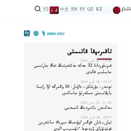
الداۋ
KZ
QZ
РУ
EN
中文
ق ز
ЎЗ
تاقىرىپقا قاتىستى
14:56, 06 تامىز 2026
قىزىلوردادا 32 جەكە مەكتەپتىڭ تەڭ جارتىسى
جابىلىپ قالدى
10:07, 06 تامىز 2026
نوسەر، بۇرشاق، داۋىل: 16 وڭىرگە اۋا رايىنا
بايلانىستى ەسكەرتۋ جاسالدى
11:40, 05 تامىز 2026
سەكسەن باتىردىڭ كىسەسى
09:07, 05 تامىز 2026
تيان-شان قوڭىر ايۋىنىڭ سيرەك ساتتەرىن
فوتوتۇزاق ۆيدەوعا ءتۇسىرىپ الدى