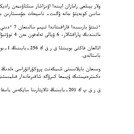
ولار بيىلعى رامازان ايىندا اۋىزاشار سىلتاۋىمەن را
سانىن كوبەيتۋ جانە ۇگىت- ناسيحات جۇمىستارىن ج
ماتىندىك پاراقشالار، 6 ۇيالى تەلەفون مەن 4 نوۋتبۋك تاركىلەندى.
باستالدى.
وسىعان بايلانىستى شىمكەنت پروكۋراتۋراسى ەلدىڭ كو
ەكسترەميستىك ۇيىمعا كىرۋگە شاقىرعاندار قىلمىستىق
ق ر ق پ ك 201-بابىنىڭ تالاپتارىنا سايكەس باسقا اقپارات جاريالانبايدى.