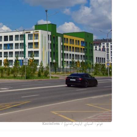
فوتو: اعىباي اياپبەرگەنوۆ / Kazinform