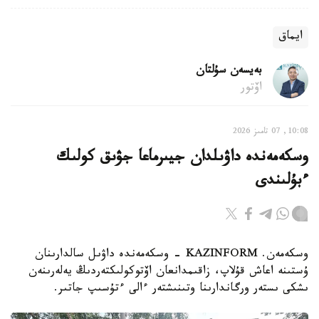
ايماق
بەيسەن سۇلتان
اۆتور
10:08, 07 تامىز 2026
وسكەمەندە داۋىلدان جيىرماعا جۋىق كولىك
ءبۇلىندى
وسكەمەن. KAZINFORM - وسكەمەندە داۋىل سالدارىنان
ۇستىنە اعاش قۇلاپ، زاقىمدانعان اۆتوكولىكتەردىڭ يەلەرىنەن
ىشكى ىستەر ورگاندارىنا وتىنىشتەر ءالى ءتۇسىپ جاتىر.