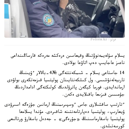
فوتو: Polisia.kz
يسلام سۇلەيمەنوۆتىڭ وقيعاسىن ەرەكشە مەرەكە قارساڭىنداعى
ناعىز عاجايىپ دەپ اتاۋعا بولادى.
14 جاستاعى يسلام - شىمكەنتتەگى №4-بالالار ءۇيىنىڭ
تاربيەلەنۋشىسى. ول كىشكەنتايىنان پوليتسيا قىزمەتكەرى بولۋدى
ارماندايدى. فورما كيگەن پاترۋلدىك كولىكتەگى ادامداردىڭ
جۇمىسىن قىزىعا باقىلايدى ەكەن.
ءتارتىپ ساقشىلارى جاس ءوسپىرىمنىڭ ارمانىن جۇزەگە اسىرۋدى
ۇيعارىپ، پوليتسيا دەپارتامەنتىنە شاقىردى. مۇندا يسلامعا
پوليتسيا باسقارماسىنىڭ «جۇرەگى» - جەدەل باسقارۋ ورتالىعى
كورسەتىلدى.