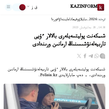
KAZINFORM
ق ز
ترەند:
2026-سايلاۋ
وقيعا
تاعايىنداۋ
اقوردا
14:38, 28 جەلتوقسان 2023
شىمكەنت پوليتسەيلەرى بالالار ءۇيى
تاربيەلەنۋشىسىنىڭ ارمانىن ورىندادى
شىمكەنت پوليتسەيلەرى بالالار ءۇيى تاربيەلەنۋشىسىنىڭ ارمانىن
ورىندادى، - دەپ حابارلايدى Polisia.kz.