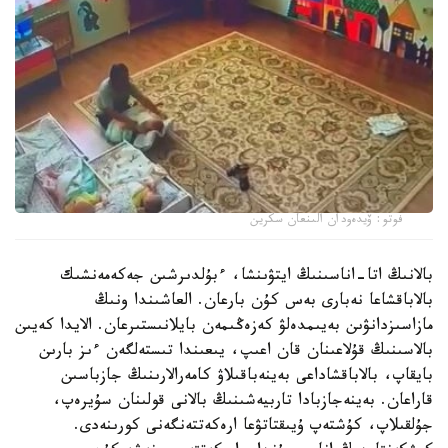
فوتو: ۆيدەودان الىنعان سكرين
بالانىڭ اتا-اناسىنىڭ ايتۋىنشا، ءبۇلدىرشىن جەكەمەنشىك
بالاباقشاعا نەبارى بەس كۇن بارعان. العاشىندا ونىڭ
مازاسىزدانۋىن بەيىمدەلۋ كەزەڭىمەن بايلانىستىرعان. الايدا كەيىن
بالاسىنىڭ قۇلاعىنان قان اعىپ، يىعىندا تىستەلگەن ءىز بارىن
بايقاپ، بالاباقشاداعى بەينەباقىلاۋ كامەرالارىنىڭ جازباسىن
قاراعان. بەينەجازبادا تاربيەشىنىڭ بالانى قولىنان سۇيرەپ،
جۇلقىلاپ، كۇشتەپ ۇيىقتاتۋعا ارەكەتتەنگەنى كورىنەدى.