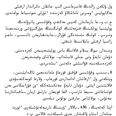
ول ۇلكەن زالدىڭ قابىرعاسىن الىپ جاتقان ەكراندار ارقىلى
مەگاپوليس ءومىرىن تاماشالاۋ كەزىندە ءتۇرلى ەموتسياعا بولەندى.
ج ب و-عا بارعاننان كەيىن مەكتەپ وقۋشىسى پاترۋلدىك
پوليتسيا پولكىنىڭ قىزمەتتىك كولىگىنىڭ جۇرگىزۋشى ورىندىعىنا
وتىرىپ، كولىك ىشىندەگى قۇرال-جابدىقتارمەن تانىسىپ، ناعىز
راتسيا ارقىلى بايلانىسقا شىقتى.
وسىدان سوڭ يسلام قالانىڭ باس پوليتسەيىمەن كەزدەستى.
دۋمان تايەۆ ونى جىلى قابىلداپ، بولاشاق وفيتسەرمەن
كەزدەسكەنىنە قۋانىشتى ەكەنىن ءبىلدىردى.
8-سىنىپ وقۋشىسى قۇقىق قورعاۋ ماماندىعىن تاڭدايتىنىن،
ويتكەنى ول ءارقاشان ادامداردى قورعاپ، ولارعا كومەكتەسۋدى
قالايتىنىن ايتتى. دۋمان تايەۆ جەتكىنشەككە ءوز فۋراجكاسى مەن
قولساعاتتى سىيعا تارتىپ، العا قويعان بارلىق ارمان-ماقساتتارىنا
جەتۋىن، بولاشاعى جارقىن بولۋىن تىلەدى.
ايتا كەتەيىك، №4-بالالار ءۇيىنىڭ تاربيەلەنۋشىلەرى ءتورت
جىلدان استام ۋاقىتتان بەرى شىمكەنت قالاسى پ د