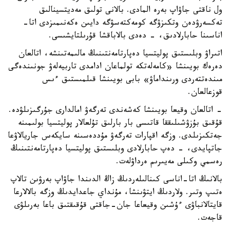
ول ناقتى جاۋاپ بەرە المادى. بالانى تولىق مەديتسينالىق
تەكسەرۋدەن وتكىزۋگە كومەكتەسۋگە دايىن ەكەنىمىزدى اتا-
اناسىنا حابارلادىق، - دەدى بالاباقشا قۇرىلتايشىسى.
اتىراۋ وبلىستىق پوليتسيا دەپارتامەنتىنىڭ مالىمەتىنشە، اتالعان
دەرەك بويىنشا «كامەلەتكە تولماعان ادامدى تاربيەلەۋ جونىندەگى
مىندەتتەردى ورىنداماۋ» بابى بويىنشا قىلمىستىق ءىس
قوزعالعان.
- اتالعان وقيعا بويىنشا كەشەندى تەرگەۋ امالدارى جۇرگىزىلۋدە.
قۇقىق بۇزۋشىلىققا قاتىسى بار بارلىق تۇلعالار پوليتسيا بولىمىنە
جەتكىزىلدى. وزگە اقپارات تەرگەۋ مۇددەسىنە سايكەس جاريالاۋعا
جاتپايدى، - دەپ حابارلادى وبلىستىق پوليتسيا دەپارتامەنتىنىڭ
رەسمي وكىلى مەيىرىم ەرداۋلەت.
بالانىڭ اتا-اناسى كىنالىلەردىڭ زاڭ الدىندا جاۋاپ بەرۋىن تالاپ
ەتىپ وتىر. ولاردىڭ ايتۋىنشا، مۇنداي جاعدايدىڭ وزگە بالالارعا
قايتالانباۋى ءۇشىن وقيعاعا جان-جاقتى قۇقىقتىق باعا بەرىلۋى
قاجەت.