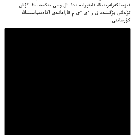
قىزمەتكەرلەرىنىڭ قامقورلىعىندا. ال وسى مەكەمەنىڭ ءۇش
تۇلەگى بۇگىندە ق ر ءى ءى م قاراعاندى اكادەمياسىنىڭ
كۋرسانتى.