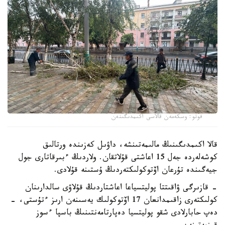
فوتو: وسكەمەن قالاسى اكىمدىگىنەن
قالا اكىمدىگىنىڭ مالىمەتىنشە، داۋىل كەزىندە ورتالىق
كوشەلەردە جەل 15 اعاشتى قۇلاتقان. ولاردىڭ ءبىرقاتارى جول
جيەگىندە تۇرعان اۆتوكولىكتەردىڭ ۇستىنە قۇلادى.
- قازىرگى ۋاقىتتا پوليتسياعا اعاشتاردىڭ قۇلاۋى سالدارىنان
كولىكتەرى زاقىمدانعان 17 اۆتوكولىك يەسىنەن ارىز ءتۇستى، -
دەپ حابارلادى شقو پوليتسيا دەپارتامەنتىنىڭ باسپا ءسوز