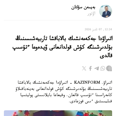
بەيسەن سۇلتان
اۆتور
12:24, 07 تامىز 2026
اتىراۋدا جەكەمەنشىك بالاباقشا تاربيەشىسىنىڭ
بۇلدىرشىنگە كۇش قولدانعانى ۆيدەوعا ءتۇسىپ
قالدى
اتىراۋ. KAZINFORM - اتىراۋدا جەكەمەنشىك بالاباقشا
تاربيەشىسىنىڭ بۇلدىرشىنگە كۇش قولدانعانى بەينەباقىلاۋ
كامەراسىنا ءتۇسىپ قالعان. وقيعاعا بايلانىستى پوليتسيا
قىلمىستىق ءىس قوزعادى.