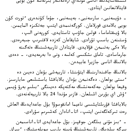
كىشكەنتايدىڭ اناسى مۇنداي ارەكەتتەر بىرنەشە كۇن بويى
قايتالانعانىن ايتادى.
- دۇيسەنبى، سارسەنبى، بەيسەنبى، جۇما كۇندەرى ءتورت كۇن
بويى بالامدى قورلاعان. كورگەنىمدى ايتىپ جەتكىزە المايمىن.
بالا ۇيىقتاماسا، قولىن جاۋىپ تاستايدى. كورپەنى الىپ،
ۇستىنەن باسىپ تۇرادى. شايقاعان كەزدە لاقتىرىپ جىبەرەدى.
بالا ەكى بەتىمەن قۇلايدى. قايتادان تاربيەشىنىڭ ەتەگىنە
جارماسادى. تاماق ىشكىسى كەلسە، ونى دا بەرمەيدى، - دەدى
بالانىڭ اناسى جازيرا عابيدەن.
بالانىڭ جاقىندارىنىڭ ايتۋىنشا، تاربيەشى بۇعان دەيىن دە
ءىستى بولعان. دەگەنمەن بۇدان بالاباقشا باسشىلىعى حابارسىز.
وقيعا بولعان جەكەمەنشىك مەكتەپكە دەيىنگى ءبىلىم بەرۋ ۇيىمى
ءۇش اي بۇرىن اشىلعان. قازىر مۇندا 24 بالا تاربيەلەنەدى.
بالاباقشا قۇرىلتايشىسى ناعيما امانقوسوۆا بۇل جاعدايدىڭ العاش
رەت تىركەلگەنىن ايتىپ، اتا-انادان كەشىرىم سۇرادى.
- ءبىز مۇنى بىلگەن جوقپىز. بۇل جاعدايدى اتا-اناسىمەن
بىرگە بىلدىك. تاربيەشىنىڭ ۇيىنە بارىپ سويلەستىك، ءبىراق