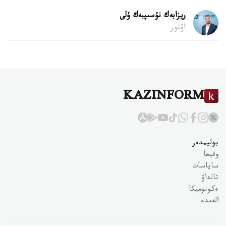
ريزابەك نۇسىپبەك ۇلى
اۆتور
KAZINFORM
بوليمدەر
وقيعا
ساياسات
تالداۋ
ەكونوميكا
الەمدە