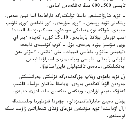
تابىسى 500-600 مىڭ تەڭگەدەن اسادى.
- تۇيە شارۋاشىلىعى باسقا تۇلىكتەرگە قاراعاندا اسا قيىن ەمەس.
ويتكەنى تۇيە وزىمەن- ءوزى جۇرەدى، ءوز تاماعىن ءوزى تاۋىپ
جەيدى. شولگە توزىمدىلىگى سونداي، ەسىگىمىزدىڭ الدىندا
اعىپ تۇرعان بۇلاققا بارمايدى. 10-15 كۇن، كەيدە ءبىر اي
بويى سۋسىز جۇرە بەرەدى. بۇل - كوپ كۇتىمدى قاجەت
ەتپەيتىن جانۋار. باعاسى قىمبات، ەتى ءتاتتى، ءسۇتى مەن
شۇباتى پايدالى. تابىسى وتباسىمىزدى اسىراۋعا ابدەن
جەتكىلىكتى،-دەدى تاڭشولپان فايزراحمانوۆا.
ول تۇيە باعۋدى ويلاپ جۇرگەندەرگە تۇلىكتى جەرگىلىكتى
جەردەن الۋعا كەڭەس بەردى. «باسقا جاقتان بولسا، قاشىپ
كەتۋگە بەيىم تۇرادى، ويتكەنى مەكەنىن ساعىنادى» دەيدى.
بۇعان دەيىن حابارلاعانىمىزداي، جۋىردا قىزىلوردا وبلىسىنىڭ
ارال اۋدانىندا تۇيە سۇتىنەن قۇرعاق ۇنتاق شىعاراتىن زاۋىت ىسكە
قوسىلدى.