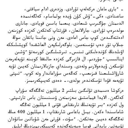
- ءبارى ماعان ەركەلەپ تۇرادى. وزدەرى ادام سياقتى،
ساعىنادى. ەكى-ءۇش كۇن ۇيدە بولماسام، كەلگەنىمدە
الدىمنان جۇگىرىپ شىعادى. يىعىما باسىن قويادى. جانارى
مولدىرەپ تۇرادى. جارالانعان، قۇرتتاپ كەتكەن كەزدە كوزىنەن
ادەتتەگىدەن كوپ جاس اعادى. مەن ونى جانىنا باتقان سوڭ
جىلاپ تۇر دەپ تۇسىنەمىن. بلوگەرلىكپەن العاشقىدا كوپشىلىككە
اۋىلدىڭ كۇندەلىكتى تىنىس- تىرشىلىگىن كورسەتۋ ءۇشىن
اينالىسىپ ءجۇردىم. ال قازىرگى كەزدە حالىققا كوبىنە تۇيەلەرمەن
تۇسكەن ۆيدەولارىم وتەدى. وسىنداي جازبالارىمنان كەيىن تۇيە
شارۋاشىلىعىنا قىزىعىپ، كەڭەس سۇراعاندار وتە كوپ. ءتىپتى
تۇيەمە قۇدا تۇسكەندەر بولدى،- دەدى كەيىپكەرىمىز.
ەركوشا ەسىمدى تۇلىگىن بىلتىر 2 ميلليون تەڭگەگە سۇراپ
كەلگەن. الايدا قيماستىق سەزىمنەن ۇسىنىستان باس تارتىپتى.
ول كەزدە ءبىر تۇيەنىڭ نارىقتاعى قۇنى 1 ميلليون تەڭگە
شاماسىندا ەكەن. بيىل باعاسى شارىقتاپ، 1 ميلليون 400 مىڭ
تەڭگەگە دەيىن جەتكەن. ءسۇت، قۇرتى مەن شۇباتىن ساتۋدان
تۇسەتىن پايدانى قوسا ەسەپتەگەندە كەيىپكەرىمىزدىڭ ايلىق