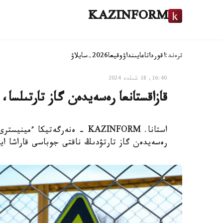
KAZINFORM
ترەند:
اقوردا
تاعايىنداۋ
وقيعا
2026-سايلاۋ
16:40, 18 شىلدە 2024
قازاقستانعا رەسەيدەن گاز تارتىلسا،
استانا. KAZINFORM - ەنەرگەتيكا
رەسەيدەن گاز تارتۋدىڭ ناقتى جوباسى قاراشا ايىن