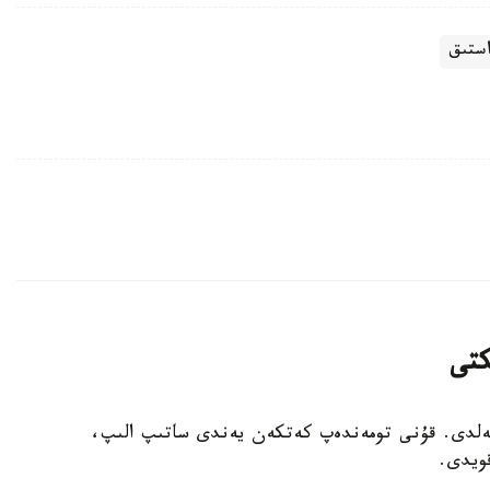
استىق
كتى
 كەلدى. قۇنى تومەندەپ كەتكەن يەندى ساتىپ الىپ،
ويدى.