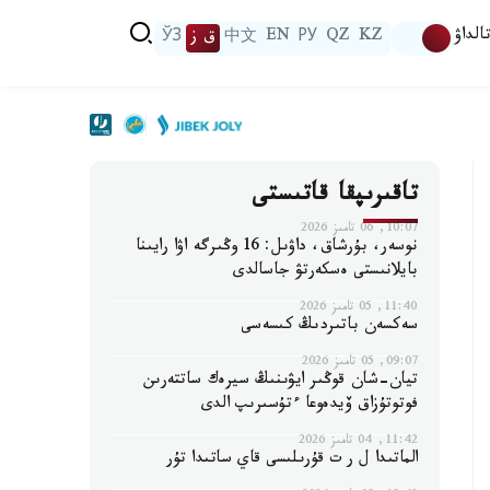
الداۋ
KZ
QZ
РУ
EN
中文
ق ز
ЎЗ
تاقىرىپقا قاتىستى
10:07, 06 تامىز 2026
نوسەر، بۇرشاق، داۋىل: 16 وڭىرگە اۋا رايىنا
بايلانىستى ەسكەرتۋ جاسالدى
11:40, 05 تامىز 2026
سەكسەن باتىردىڭ كىسەسى
09:07, 05 تامىز 2026
تيان-شان قوڭىر ايۋىنىڭ سيرەك ساتتەرىن
فوتوتۇزاق ۆيدەوعا ءتۇسىرىپ الدى
11:42, 04 تامىز 2026
الماتىدا ل ر ت قۇرىلىسى قاي ساتىدا تۇر