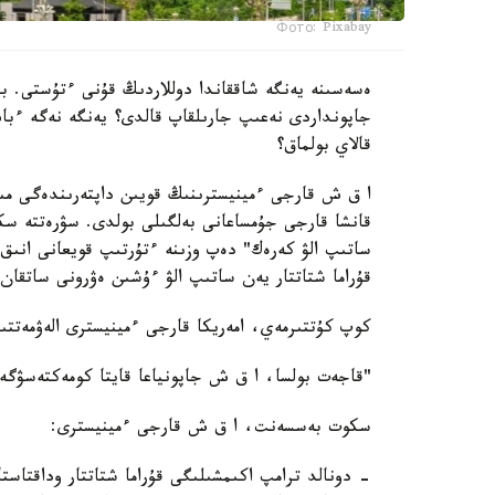
Фото: Pixabay
ەسەسىنە يەنگە شاققاندا دوللاردىڭ قۇنى ءتۇستى. ب
جاپونداردى نەعىپ جارىلقاپ قالدى؟ يەنگە نەگە ءبا
قالاي بولماق؟
ا ق ش قارجى ءمينيسترىنىڭ قويىن داپتەرىندەگى مىن
قۇراما شتاتتار يەن ساتىپ الۋ ءۇشىن ەۋرونى ساتقان.
كوپ كۇتتىرمەي، امەريكا قارجى ءمينيسترى الەۋمەتتى
"قاجەت بولسا، ا ق ش جاپونياعا قايتا كومەكتەسۋگە
سكوت بەسسەنت، ا ق ش قارجى ءمينيسترى:
- دونالد ترامپ اكىمشىلىگى قۇراما شتاتتار وداقتاست