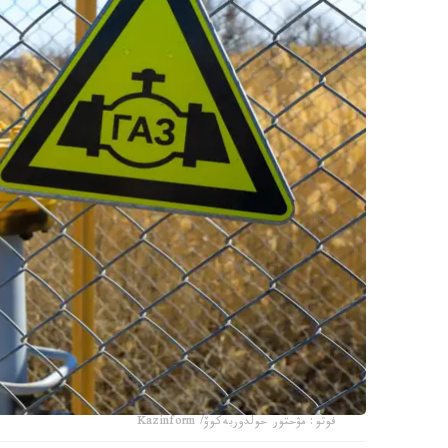
فوتو: مۋحتور حولدوربەكوۆ/ Kazinform