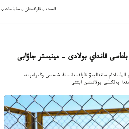
الەمدە
قازاقستان
ساياسات
ت
 باعاسى قانداي بولادى - مينيستر جاۋابى
 ءمينيسترى الماسادام ساتقاليەۆ قازاقستاننىڭ شىعىس وڭىرلەرىنە
دا بەلگىلى بولاتىنىن ايتتى.