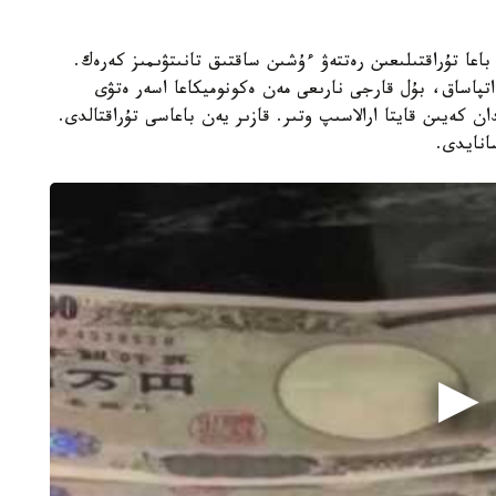
 جاقىنداپ قالدى. باعا تۇراقتىلىعىن رەتتەۋ ءۇشىن ساقتىق تانىتۋىمىز كەرەك.
تپاساق، بۇل قارجى نارىعى مەن ەكونوميكاعا اسەر ەتۋى
 ق ش جاپونيانىڭ ۆاليۋتا نارىعىنا 15 جىلدان كەيىن قايتا ارالاسىپ وتىر. قازىر يەن باعاسى تۇراقتالدى.
سانايدى.