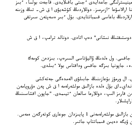
يسترلىگى جاعدايدى ءجىتى باقىلايدى. قاجەت بولسا، ءبىز
نا ارالاسۋعا ءازىرمىز. دوللاردىڭ كۇشەيۋى ا ق ش- تىڭ وزىنە
ۋارلاردىڭ باعاسى قىمباتتايدى. بۇل ءبىر ەسەپتەن سىرتقى
دوستىقتىڭ نىشانى" دەپ اتادى. دونالد ترامپ، ا ق ش
جاقسى. ول ەلدىڭ ۆاليۋتاسى السىرەپ، بىزدەن كومەك
، جاپونيا بىزگە جاقسى وداقتاس بولا ءبىلدى.
ال ورمۋز بۇعازىنىڭ جابىلۋى الەمدەگى جەتەكشى
نداي-اق بۇل ەلدە بازالىق مولشەرلەمە ا ق ش پەن ەۋروپامەن
ەن قارىز الىپ، دوللارعا سالعان ءتيىمدى. "جاپون اقشاسىنىڭ
پشىلار.
سويتە تۇرا، ەلدىڭ ورتالىق بانكى وسى ۋاقىتقا دەيىن بازالىق مولشەرلەمەنى 1 پايىزدان جوعارى كوتەرگەن ەمەس.
ن ۇيگە دەيىن قىمباتتاپ جاتىر.