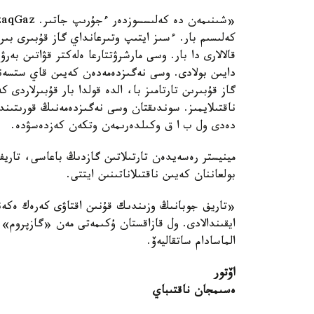
كەلىسىم بار. ءسىز ايتىپ وتىرعانداي گاز قۇبىرى بىر
قالالارى دا بار. وسى مارشرۋتتارعا ەلەكتر قۋاتىن بە
دايىن بولادى. وسى نەگىزدەمەدەن كەيىن قاي ستسەنا
گاز قۇبىرىن تارتامىز با، الدە قولدا بار قۇبىرلاردى 
ناقتىلايمىز. سوندىقتان وسى نەگىزدەمەنىڭ قورىتىند
دەدى ول ب ا ق وكىلدەرىمەن وتكەن كەزدەسۋدە.
مينيستر رەسەيدەن تارتىلاتىن گازدىڭ باعاسى، تاريف
بولعاننان كەيىن ناقتىلاناتىنىن ايتتى.
«تاريف جوبانىڭ وزىندىك قۇنىن اقتاۋى كەرەك ەكەنى
ايقىندالادى. ول قازاقستان ۇكىمەتى مەن «گازپروم»
الماسادام ساتقاليەۆ.
اۆتور
ەسىمجان ناقتىباي