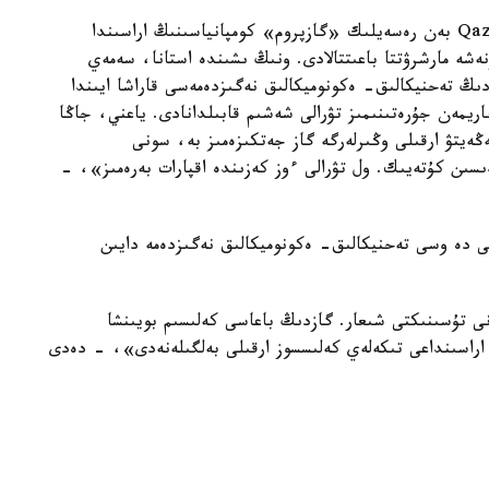
«شىنىمەن دە كەلىسسوزدەر ءجۇرىپ جاتىر. QazaqGaz بەن رەسەيلىك «گازپروم» كومپانياسىنىڭ اراسىندا
نەشە مارشرۋتتا باعىتتالادى. ونىڭ ىشىندە استانا، سەمەي
رۋدىڭ تەحنيكالىق- ەكونوميكالىق نەگىزدەمەسى قاراشا ايىندا
ريمەن جۇرەتىنىمىز تۋرالى شەشىم قابىلدانادى. ياعني، جاڭا
كەڭەيتۋ ارقىلى وڭىرلەرگە گاز جەتكىزەمىز بە، سونى
ىسىن كۇتەيىك. ول تۋرالى ءوز كەزىندە اقپارات بەرەمىز»، -
ى دە وسى تەحنيكالىق- ەكونوميكالىق نەگىزدەمە دايىن
 تۇسىنىكتى شىعار. گازدىڭ باعاسى كەلىسىم بويىنشا
 اراسىنداعى تىكەلەي كەلىسسوز ارقىلى بەلگىلەنەدى»، - دەدى