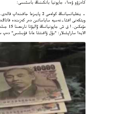
كادزۋو ۋەدا، جاپونيا بانكىنىڭ باسشىسى:
- ينفلياتسيانىڭ كولەمى 2 پايىزعا
ويتكەنى اقشا-نەسيە ساياساتىن دەر كەزىندە قاتاڭدا
مۇمكىن. ا
الايدا ساراپشىلار: "بۇل ۋاقىتشا عانا قۇبىلىس" دەپ 