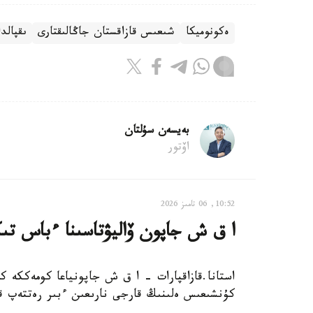
ەكونوميكا
شىعىس قازاقستان جاڭالىقتارى
ىقپالد
بەيسەن سۇلتان
اۆتور
10:52, 06 تامىز 2026
ا ق ش جاپون ۆاليۋتاسىنا ءباس تى
استانا.قازاقپارات - ا ق ش جاپونياعا كومەككە
كۇنشىعىس ەلىنىڭ قارجى نارىعىن ءبىر رەتتەپ ق