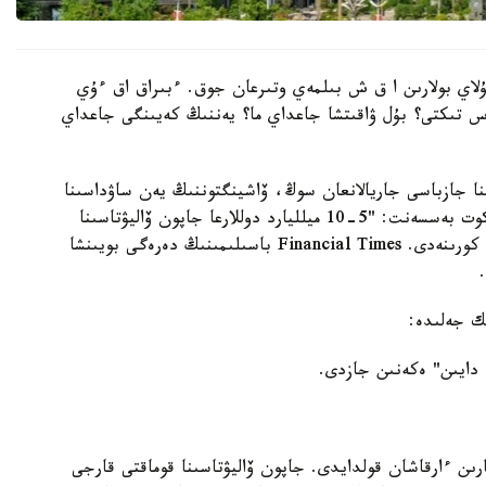
ۇلاي بولارىن ا ق ش بىلمەي وتىرعان جوق. ءبىراق اق ءۇي
س تىكتى؟ بۇل ۋاقىتشا جاعداي ما؟ يەننىڭ كەيىنگى جاعداي
ا جازباسى جاريالانعان سوڭ، ۆاشينگتوننىڭ يەن ساۋداسىنا
قانشا قارجى جۇمساعانى بەلگىلى بولدى. سۋرەتتە سكوت بەسسەنت: "5-10 ميلليارد دوللارعا جاپون ۆاليۋتاسىنا
ساتىپ الۋ كەرەك" دەپ وزىنە ءتۇرتىپ قويعانى انىق كورىنەدى. Financial Times باسىلىمىنىڭ دەرەگى بويىنشا
ك جەلىدە:
 دايىن" ەكەنىن جازدى.
ارىن ءارقاشان قولدايدى. جاپون ۆاليۋتاسىنا قوماقتى قارجى