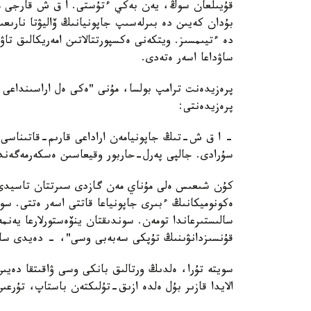
قۇيىلعان سوڭ، يەن بەكي ءتۇستى. ا ق ش قارجى مين
بۇدان كەيىن دە بىرلەسىپ جاپونيانىڭ ۆاليۋتا نارىعى
دە ءتيىمسىز. ويتكەنى ەكسپورتتالاتىن امەريكالىق تا
ساۋداعا اسەر ەتەدى.
پرەزيدەنت ترامپ بولسا، مۇنى "ەكى ەل اراسىنداعى 
پرەزيدەنتى:
- ا ق ش-تىڭ جاپونيامەن اراداعى قارىم-قاتىناسى 
سۇرادى. جالپى پەرل-حاربور وقيعاسىن ەسكەرمەگەندە
كۇن شىعىس ەلى مۇناي مەن گازدى سىرتتان تاسيدى. 
ەكونوميكانىڭ ءبىرى جاپونياعا قاتتى اسەر ەتتى. سو
سالىستىرعاندا تومەن. سوندىقتان ينۆەستورلارعا يەنم
قۇنسىزدانۋىنىڭ تۇپكى سەبەبى وسى"، - دەيدى سارا
الايدا قازىر بۇل ەلدە ازىق-تۇلىكتەن باستاپ، تۇرعى