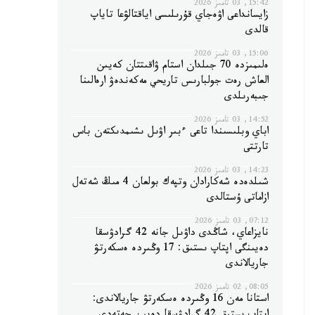
15:42, 03 تامىز 2026
زايسانداعى اۋەجاي قۇرىلىسى اياقتالۋعا تاياپ
قالدى
15:06, 03 تامىز 2026
ەلىمىزدە 70 جىلدان استام ۋاقىتتان كەيىن
العاش رەت جولبارىس تاريحي مەكەندەۋ ارەالىنا
جىبەرىلدى
14:52, 03 تامىز 2026
اباي وبلىسىندا تاعى ءبىر اۋىل ىشىمدىكتەن باس
تارتتى
14:23, 03 تامىز 2026
شىلدەدە شەكارادان وتپەك بولعان 4 مىڭ شەتەل
ازاماتى ۇستالدى
07:12, 03 تامىز 2026
نايزاعاي، شاڭدى داۋىل جانە 42 گرادۋسقا
دەيىنگى اپتاپ ىستىق: 17 وڭىردە ەسكەرتۋ
جاريالاندى
08:05, 02 تامىز 2026
استانا مەن 16 وڭىردە ەسكەرتۋ جاريالاندى: