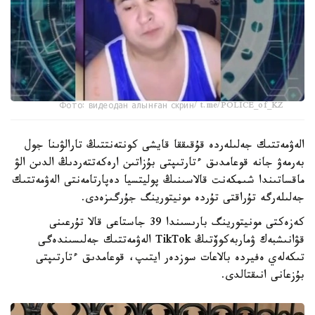
Фото: видеодан алынған скрин/ t.me/POLICE_of_KZ
الەۋمەتتىك جەلىلەردە قۇقىققا قايشى كونتەنتتىڭ تارالۋىنا جول
بەرمەۋ جانە قوعامدىق ءتارتىپتى بۇزاتىن ارەكەتتەردىڭ الدىن الۋ
ماقساتىندا شىمكەنت قالاسىنىڭ پوليتسيا دەپارتامەنتى الەۋمەتتىك
جەلىلەرگە تۇراقتى تۇردە مونيتورينگ جۇرگىزەدى.
كەزەكتى مونيتورينگ بارىسىندا 39 جاستاعى قالا تۇرعىنى
قۋانىشبەك ۋماربەكوۆتىڭ TikTok الەۋمەتتىك جەلىسىندەگى
تىكەلەي ەفيردە بالاعات سوزدەر ايتىپ، قوعامدىق ءتارتىپتى
بۇزعانى انىقتالدى.