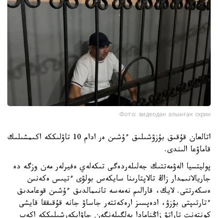
Фото: видеодан алынған скрин
اتالعان قۇقىق بۇزۋشىلىق ءۇشىن ەر ادام 10 تاۋلىككە اكىمشىلىك
قاماۋعا الىندى.
پوليتسيا الەۋمەتتىك جەلىلەردەگى تىكەلەي ەفيرلەر مەن وزگە دە
جاريالانىمدار زاڭ تالاپتارىنا سايكەس بولۋى ءتيىس ەكەنىن
ەسكەرتتى. لايك، قارالىم نەمەسە تانىمالدىق ءۇشىن قوعامدىق
ءتارتىپتى بۇزۋ، ادەپسىز ارەكەتتەر جاساۋ جانە قۇقىققا قايشى
كونتەنت تاراتۋ زاڭنامادا بەلگىلەنگەن جاۋاپكەرشىلىككە اكەپ