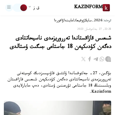
KAZINFORM
ق ز
ترەند:
2026-سايلاۋ
وقيعا
تاعايىنداۋ
اقوردا
22:28, 27 جەلتوقسان 2023
شىعىس قازاقستاندا تەرروريزمدى ناسيحاتتادى
دەگەن كۇدىكپەن 18 جاستاعى جىگىت ۇستالدى
بۇگىن، 27- جەلتوقساندا ۇلتتىق قاۋىپسىزدىك كوميتەتى
تەرروريزمدى ناسيحاتتادى دەگەن كۇدىكپەن شىعىس قازاقستان
وبلىسىنىڭ 18 جاستاعى تۇرعىنىن ۇستادى، دەپ حابارلايدى
Kazinform.