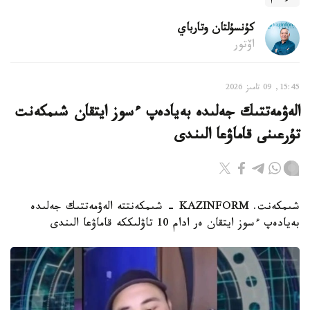
كۇنسۇلتان وتارباي
اۆتور
15:45, 09 تامىز 2026
الەۋمەتتىك جەلىدە بەيادەپ ءسوز ايتقان شىمكەنت
تۇرعىنى قاماۋعا الىندى
شىمكەنت. KAZINFORM - شىمكەنتتە الەۋمەتتىك جەلىدە
بەيادەپ ءسوز ايتقان ەر ادام 10 تاۋلىككە قاماۋعا الىندى