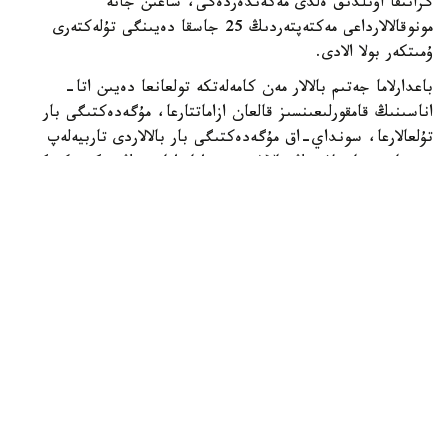
گرانتقا اۋىلدىق ەلدى مەكەندەردەگى، شاعىن جانە
مونوقالالارداعى مەكتەپتەردىڭ 25 جاسقا دەيىنگى تۇلەكتەرى
ۇمىتكەر بولا الادى.
باعدارلاما جەتىم بالالار مەن كامەلەتكە تولعانعا دەيىن اتا-
اناسىنىڭ قامقورلىعىنسىز قالعان ازاماتتارعا، مۇگەدەكتىگى بار
تۇلعالارعا، سونداي-اق مۇگەدەكتىگى بار بالالاردى تاربيەلەپ
وتىرعان وتباسىلاردىڭ بالالارى مەن اتا-اناسىنىڭ مۇگەدەكتىگى
بار تالاپكەرلەرگە ارنالعان.
- ءبىلىم بەرۋ گرانتىنىڭ يەگەرلەرىنە وقۋ اقىسى جىلىنا 1
ميلليون تەڭگەگە دەيىن تولەنەدى. سونىمەن قاتار وقۋ
كەزەڭىندە اي سايىن 60 مىڭ تەڭگە كولەمىندە شاكىرتاقى
تاعايىندالادى. شاكىرتاقى جىل سايىن جازعى دەمالىس كەزەڭىن
قوسپاعاندا 10 اي بويى تولەنەدى،- دەلىنگەن حابارلامادا.
گرانتقا ۇمىتكەرلەردىڭ ءتىزىمىن باعدارلاماعا قاتىساتىن جوعارى
وقۋ ورنى نەمەسە ونىڭ فيليالى قالىپتاستىرادى. ىرىكتەۋگە ۇ ب
ت تاپسىرىپ، وقۋعا ءتۇسۋ ءۇشىن بەلگىلەنگەن ەڭ تومەنگى
ءوتۋ بالىن جيناعان تالاپكەرلەر قاتىسا الادى. شىعارماشىلىق