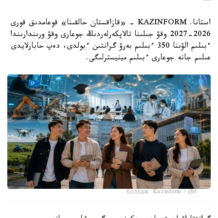
استانا. KAZINFORM - «قازاقستان حالقىنا» قوعامدىق قورى
2026-2027 وقۋ جىلىنا تالاپكەرلەردىڭ جوعارى وقۋ ورىندارىندا
ءبىلىم الۋىنا 350 ءبىلىم بەرۋ گرانتىن ءبولدى، دەپ حابارلايدى
عىلىم جانە جوعارى ءبىلىم مينيسترلىگى.
Коллаж: Kazinform / ИИ