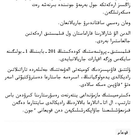
زاڭسىز ارەكەتكە جول بەرمەۋ جونىندە بىرنەشە رەت
ەسكەرتىلگەن.
وعان رەسمي ساقتاندىرۋ جاريالانعان.
الدىن الۋ شارالارىنا قاراماستان ول قىلمىستىق ارەكەتىن
جالعاستىرا بەردى.
قىلمىستىق-پروتسەستىك كودەكستىڭ 201-بابىنىڭ 1-بولىگىنە
سايكەس وزگە اقپارات جاريالانبايدى.
ۇلتتىق قاۋىپسىزدىك كوميتەتى الەۋمەتتىك جەلىلەردە تاراتىلاتىن
راديكالدى يدەولوگيانىڭ، اسىرەسە جاستارعا دەسترۋكتيۆتى اسەر
ەتۋ ءقاۋپىن ەسكە سالادى.
ەكسترەميستىك مازمۇنداعى ينتەرنەت رەسۋرستارىنا كىرۋدەن باس
تارتىپ، ال اتا-انالارعا بالالاردىڭ راديكالدى سايتتارعا دەگەن
قىزىعۋشىلىعىنا جاۋاپكەرشىلىكپەن دەن قويعانى ءجون.
قوعام