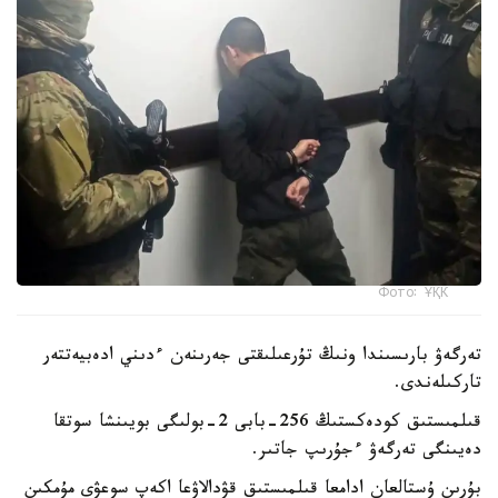
Фото: ҰҚК
تەرگەۋ بارىسىندا ونىڭ تۇرعىلىقتى جەرىنەن ءدىني ادەبيەتتەر
تاركىلەندى.
قىلمىستىق كودەكستىڭ 256-بابى 2-بولىگى بويىنشا سوتقا
دەيىنگى تەرگەۋ ءجۇرىپ جاتىر.
بۇرىن ۇستالعان ادامعا قىلمىستىق قۋدالاۋعا اكەپ سوعۋى مۇمكىن