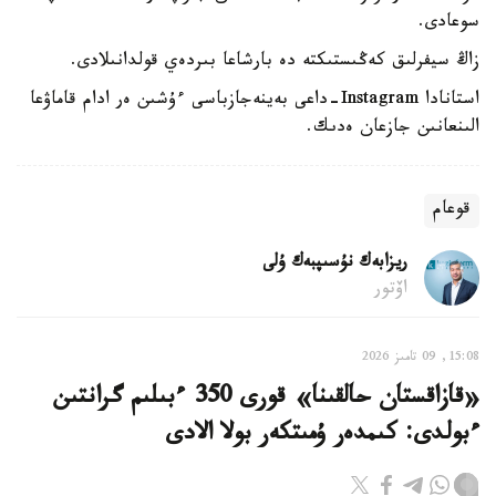
سوعادى.
زاڭ سيفرلىق كەڭىستىكتە دە بارشاعا بىردەي قولدانىلادى.
استانادا Instagram-داعى بەينەجازباسى ءۇشىن ەر ادام قاماۋعا
الىنعانىن جازعان ەدىك.
قوعام
ريزابەك نۇسىپبەك ۇلى
اۆتور
15:08, 09 تامىز 2026
«قازاقستان حالقىنا» قورى 350 ءبىلىم گرانتىن
ءبولدى: كىمدەر ۇمىتكەر بولا الادى