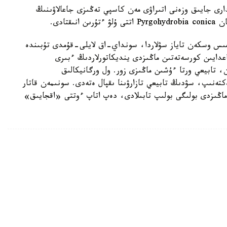
ارى جايىق وزەنى اتىراۋى مەن كاسپي تەڭىزى جاعالاۋىنىڭ
قتادى.
قامىس وسكەن تاياز سۋلاردا، سونداي-اق لايلى-قۇمدى تۇبىندە
دايىن كورسەتەتىن ماڭىزدى ينديكاتورلاردىڭ ءبىرى
، تابيعي ورتا ءۇشىن ماڭىزى زور. ول ورگانيكالىق
ەكتەنىپ، سۋدىڭ تابيعي تازارۋىنا ىقپال ەتەدى. سونىمەن قاتار
ماڭىزدى بولىگى بولىپ تابىلادى، دەپ اتاپ ءوتتى «اقجايىق»