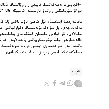
«اقجايىق» مەملەكەتتىك تابيعي رەزەرۆاتىنىڭ ماماند
بيوالۋانتۇرلىلىگىن زەرتتەۋ بارىسىندا كاسپيگە عانا ءتان Pyrgohydrobia conica اتتى ۇلۋ ءتۇرىن انى
مامانداردىڭ ايتۋىنشا، بۇل شاعىن باۋىراياقتى ۇلۋ 
مەكەندەيدى. ول سۋ ەكوجۇيەسىنىڭ ەكولوگيالىق جاع
سانالادى. ۇلۋ كولەمى جاعىنان كىشكەنتاي بولعانىمەن
قالدىقتارمەن جانە ميكروسكوپيالىق بالدىرلارمەن قور
بالىقتار مەن سۋ قۇستارى ءۇشىن قورەك تىزبەگىنىڭ 
مەملەكەتتىك تابيعي رەزەرۆاتىنىڭ قىزمەتكەرلەرى.
قوعام
باقىتجول كاكەش