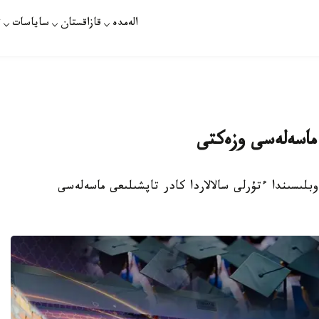
الەمدە
قازاقستان
ساياسات
ت
 ماسەلەسى وزەكتى
 قازاقستان وبلىسىندا ءتۇرلى سالالاردا كادر تاپشىلىعى ماسەلەسى