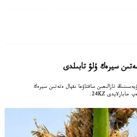
ەتىن سيرەك ۇلۋ تابىلدى
يەسىنىڭ تازالىعىن ساقتاۋعا ىقپال ەتەتىن سيرەك
بارلايدى 24KZ.