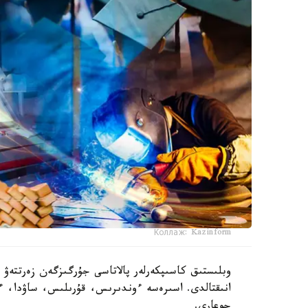
Коллаж: Kazinform
وبلىستىق كاسىپكەرلەر پالاتاسى جۇرگىزگەن زەرتتەۋ 
انىقتالدى. اسىرەسە ءوندىرىس، قۇرىلىس، ساۋدا، ءبى
جوعارى.