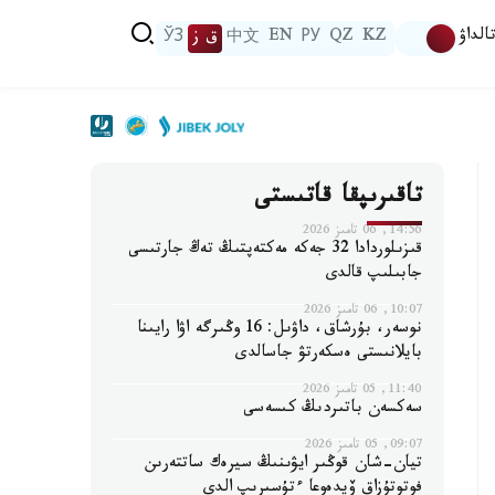
الداۋ
KZ
QZ
РУ
EN
中文
ق ز
ЎЗ
تاقىرىپقا قاتىستى
14:56, 06 تامىز 2026
قىزىلوردادا 32 جەكە مەكتەپتىڭ تەڭ جارتىسى
جابىلىپ قالدى
10:07, 06 تامىز 2026
نوسەر، بۇرشاق، داۋىل: 16 وڭىرگە اۋا رايىنا
بايلانىستى ەسكەرتۋ جاسالدى
11:40, 05 تامىز 2026
سەكسەن باتىردىڭ كىسەسى
09:07, 05 تامىز 2026
تيان-شان قوڭىر ايۋىنىڭ سيرەك ساتتەرىن
فوتوتۇزاق ۆيدەوعا ءتۇسىرىپ الدى