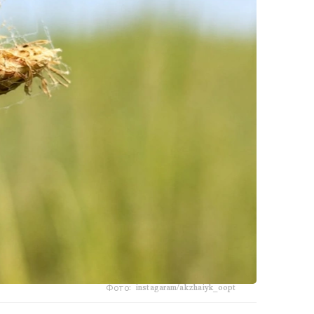
Фото: instagaram/akzhaiyk_oopt