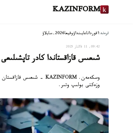
KAZINFORM
ترەند:
اقوردا
تاعايىنداۋ
وقيعا
2026-سايلاۋ
09:42, 11 قاڭتار 2025
شىعىس قازاقستاندا كادر تاپشىلىعى
وسكەمەن. KAZINFORM - شىعىس
وزەكتى بولىپ وتىر.