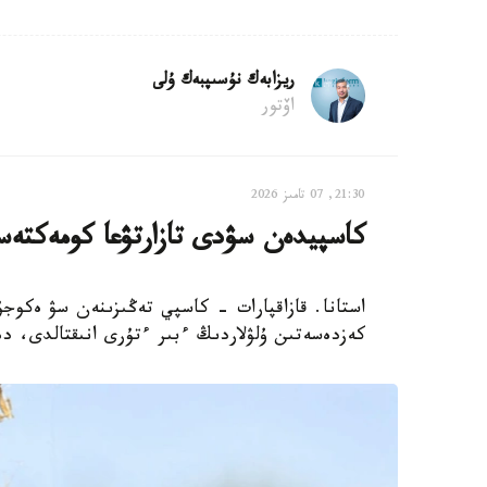
ريزابەك نۇسىپبەك ۇلى
اۆتور
21:30, 07 تامىز 2026
كاسپيدەن سۋدى تازارتۋعا كومەكتەس
استانا. قازاقپارات - كاسپي تەڭىزىنەن سۋ ەكوجۇ
كەزدەسەتىن ۇلۋلاردىڭ ءبىر ءتۇرى انىقتالدى، دەپ حا