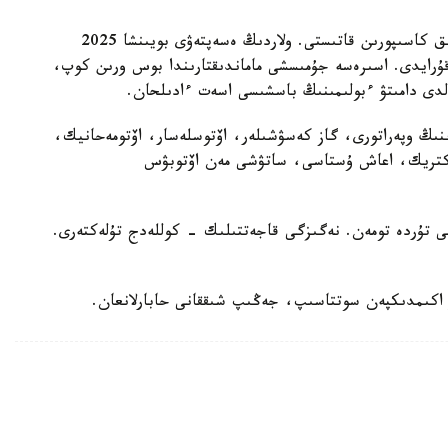
- زەرتتەۋگە شىعىس قازاقستان بويىنشا 2 مىڭعا جۋىق كاسىپورىن قاتىستى. ولاردىڭ ەسەپتەۋى بويىنشا 2025
عا دەگەن قاجەتتىلىك 7965 ادامدى قۇرايدى. اسىرەسە جۇمىسشى ماماندىقتارىندا بوس ورىن كوپ،
لدى دامىتۋ ءبولىمىنىڭ باسشىسى اسەت ءادىلحان.
نىڭ وپەراتورى، گاز كەسۋشىلەر، اۆتوسلەسار، اۆتومەحانيك،
لەكتريك، اعاش ۇستاسى، ساتۋشى مەن اۆتوبۋس
لى تۇردە تومەن. نەگىزگى قاجەتتىلىك - كوللەدج تۇلەكتەرى.
اكىمدىكپەن سوتتاسىپ، جەڭىپ شىققانى حابارلانعان.