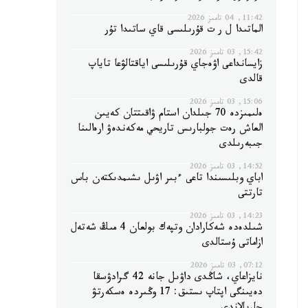
11:42, 04 تامىز 2026
الماتىدا ل ر ت قۇرىلىسى قاي ساتىدا تۇر
15:42, 03 تامىز 2026
زايسانداعى اۋەجاي قۇرىلىسى اياقتالۋعا تاياپ
قالدى
15:06, 03 تامىز 2026
ەلىمىزدە 70 جىلدان استام ۋاقىتتان كەيىن
العاش رەت جولبارىس تاريحي مەكەندەۋ ارەالىنا
جىبەرىلدى
14:52, 03 تامىز 2026
اباي وبلىسىندا تاعى ءبىر اۋىل ىشىمدىكتەن باس
تارتتى
14:23, 03 تامىز 2026
شىلدەدە شەكارادان وتپەك بولعان 4 مىڭ شەتەل
ازاماتى ۇستالدى
07:12, 03 تامىز 2026
نايزاعاي، شاڭدى داۋىل جانە 42 گرادۋسقا
دەيىنگى اپتاپ ىستىق: 17 وڭىردە ەسكەرتۋ