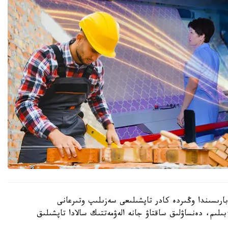
بارىسىندا وڭىردە كادر تاپشىلىعى سەزىلىپ وتىرعانى
لىم، دەنساۋلىق ساقتاۋ جانە الەۋمەتتىك سالادا تاپشىلىق