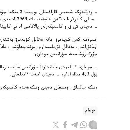
-جىلى كادرلار
- دەيدى ش ق و كاسىپكەرلەر پالاتاسى ادامي كاپيتا
اسىرەسە كەن كۇيدىرۋ جانە مەتالل كۇيدىرۋ پەشتەرى
ارماتۋراشى، مەتالل قۇرىلىمدارىن مونتاجداۋشى، ە
جۇرگىزۋشىسىنە سۇرانىس جوعارى.
- جوعارى ءبىلىمدى ماماندارعا سۇرانىس سالىستىرما
بۇل 4,3 مىڭ ادام، - دەيدى اسەت ءادىلحان.
ەسكە سالساق، وسىعان دەيىن وسكەمەندە كاسىپكەر 
قوعام