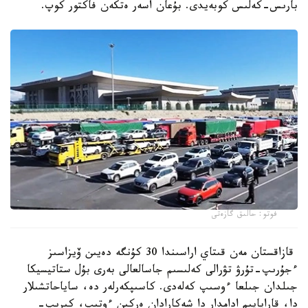
بارىس-كەلىس كوبەيدى. بۇعان اسەر ەتكەن فاكتور كوپ.
فوتو: حالىق گازەتى
قازاقستان مەن قىتاي اراسىندا 30 كۇنگە دەيىن ۆيزاسىز
ءجۇرىپ-تۇرۋ تۋرالى كەلىسىم جاسالعالى بەرى بۇل ستاتيسيكا
جىلدان جىلعا ءوسىپ كەلەدى. كاسىپكەرلەر دە، ساياحاتشىلار
دا، قاراپايىم ادامدار دا شەكارادان ەركىن ءوتىپ، كىرىپ-