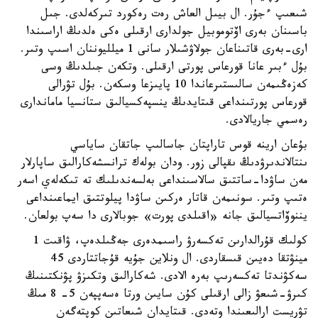
شىعىپ ءجۇر. ال بيىل العاش رەت رەكورد تىركەلدى. جىل
باسىنان بەرى اۆتوموبيل جولدارى ارقىلى ەكى ەلدىڭ اراسىندا
ارى-بەرى قاتىناعان جولاۋشىلار سانى 1 ميلليوننان اسىپ وتىر.
بۇل ءبىر عانا قورعاس پورتى ارقىلى. وتكەن جىلدىڭ وسى
كەزەڭىمەن سالىستىرعاندا 10 پايىزعا وسكەن. بۇل تۋرالى
قورعاس پورتىنداعى قىتايدىڭ ينسپەكسيالىق ستانسيا ماماندارى
رەسمي جاريالادى.
بۇعان ارينە قوس تاراپتان جاسالىپ جاتقان ساياسي
ىنتالاندىرۋدىڭ ىقپالى زور. ودان بولەك ترانسشەكارالىق ساپارلار
مەن ساۋدا-ساتتىق سالاسىنداعى بەلسەندىلىك تە تىكەلەي اسەر
ەتىپ وتىر. سونىمەن قاتار ەركىن ساۋدا پيلوتتىق ايماعىنداعى
يننوۆاتسيالىق جانە «اقىلدى پورت» جوبالارى دا سەپ بولعان.
كولىك قۇرالدارىن تەكسەرۋ راسىمدەرى جەڭىلدەپ، ۋاقىت 1
مينۋتقا دەيىن قىسقاردى. ال ونلاين جۇيە قۇجاتتاردى 45
سەكۋندتا تەكسەرىپ بەرە الادى. شەكارالىق وتكىزۋ پۋنكتىنىڭ
كىرۋ-شىعۋ زالى ارقىلى كۇن سايىن ورتا ەسەپپەن 5- 8 مىڭ
تۋريست ارالىعىندا وتەدى. قىتايدان شىعاتىن كوپتەگەن