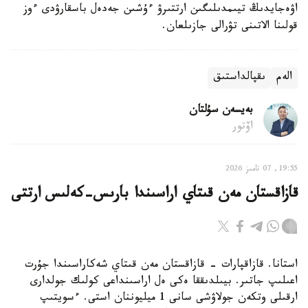
اۋەجايدىڭ تيىمدىلىگىن ارتتىرۋ ءۇشىن جەدەل باسقارۋدى ءوز
قولىنا الاتىنى تۋرالى جازىلعان.
الەم
ىقپالداستىق
بەيسەن سۇلتان
اۆتور
19:55, 07 تامىز 2026
قازاقستان مەن قىتاي اراسىندا بارىس-كەلىس ارتتى
استانا. قازاقپارات - قازاقستان مەن قىتاي شەكاراسىندا جۇرت
اعىلىپ جاتىر. بيىلدىققا ەكى ەل اراسىنداعى كولىك جولدارى
ارقىلى وتكەن جولاۋشى سانى 1 ميليوننان استى. ءسويتىپ