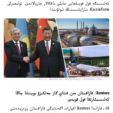
كەلىسىمگە قول قويىلعانى جايلى ماقالالار جاريالاندى. تولىعىراق
Kazinform ساراپشىسىنىڭ شولۋىندا.
Фото: akorda.kz/ midjourney/ airastana.com
Reuters: قازاقستان مەن قىتاي گاز جەتكىزۋ بويىنشا جاڭا
كەلىسىمشارتقا قول قويدى
18-قازاندا Reuters اقپارات اگەنتتىگى قازاقستان پرەزيدەنتى