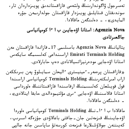
تەمىرجول ۆاگوندارىنىڭ ولشەمى قازاقستاندىق پويىزداردان تار،
سوندىقتان قىتايلىق پويىزدار قازاقستان جولدارىمەن جۇرە
المايدى»، - دەلىنگەن ماقالادا.
Agenzia Nova: استانا اۋەجايىن ب ا ءا كومپانياسى
جاڭعىرتادى
يتاليانىڭ Agenzia Nova باسىلىمى 17-قازاندا قازاقستان مەن
Emirati Terminals Holding اراسىنداعى كەلىسىمگە سايكەس
استانا اۋەجايى مودەرنيزاتسيالانادى دەپ حابارلادى.
«قازاقستان پرەمەر-ءمينيسترى ءاليحان سمايىلوۆ پەن بىرىككەن
اراب امىرلىكتەرىنىڭ Terminals Holding كومپانياسى اراسىندا
قول قويىلعان كەلىسىمنىڭ ارقاسىندا قازاقستاننىڭ ەلورداسى
استانا قالاسىنىڭ اۋەجايى ءىرى مۋلتيمودالدى حابقا اينالادى»،
- دەلىنگەن ماقالادا.
ماقالادا ب ا ءا-نىڭ Terminals Holding كومپانياسى ەلوردا
اۋەجايىنىڭ قىزمەتىن جان-جاقتى باعالاۋدى جۇزەگە اسىرىپ،
كەيىننەن جولاۋشىلارعا قىزمەت كورسەتۋ ساپاسىن جانە جالپى