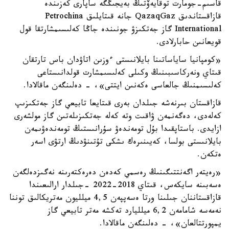
قاسىم-جومارت توقايەۆتىڭ بەيجىڭگە ساپارى كەزىندە
قازاقستاندىق QazaqGaz جانە قىتايلىق Petrochina
International گاز جەتكىزۋ جونىندە جاڭا كەلىسىمشارتقا قول
قويعانىن حابارلادى.
«كومپانيا ساياساتىنا بايلانىستى ءوزىن اتاۋدان باس تارتقان
قىتاي ونەركاسىبىنىڭ وكىلى كەلىسىمشارت قولدانىستاعى
كەلىسىمنىڭ جالعاسى ەكەنىن ايتتى»، - دەلىنگەن ماقالادا.
قازاقستان بىرنەشە جىلدان بەرى قىتايعا تابيعي گاز جەتكىزىپ
كەلەدى، دەگەنمەن ۋاقىت وتە كەلە جەتكىزىلەتىن گاز مولشەرى
ازايدى. باستاپقىدا بۇل تومەندەۋ سۇرانىستىڭ تومەندەۋىمەن
بايلانىستى بولسا، كەيىنىرەك ىشكى تۇتىنۋدىڭ ارتۋى اسەر
ەتكەن.
«رەيتەر اگەنتتىگىنىڭ رەسمي كەدەن دەرەكتەرىنە نەگىزدەلگەن
ەسەبىنە سايكەس، قىتاي 2018-2022 -جىلدار ارالىعىندا
قازاقستاننان جىلىنا ورتا ەسەپپەن 4,5 ميلليون مەتريكالىق توننا
نەمەسە شامامەن 6,2 ميلليارد تەكشە مەتر تابيعي گاز
يمپورتتالعان»، - دەلىنگەن ماقالادا.