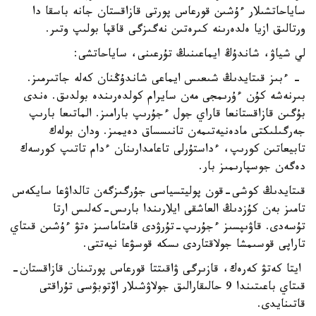
ساياحاتشىلار ءۇشىن قورعاس پورتى قازاقستان جانە باسقا دا
ورتالىق ازيا ەلدەرىنە كىرەتىن نەگىزگى قاقپا بولىپ وتىر.
لي شياۋ، شاندۇڭ ايماعىنىڭ تۇرعىنى، ساياحاتشى:
- ءبىز قىتايدىڭ شىعىس ايماعى شاندۇڭنان كەلە جاتىرمىز.
بىرنەشە كۇن ءۇرىمجى مەن سايرام كولدەرىندە بولدىق. ەندى
بۇگىن قازاقستانعا قاراي جول ءجۇرىپ بارامىز. الماتىعا بارىپ
جەرگىلىكتى مادەنيەتىمەن تانىسساق دەيمىز. ودان بولەك
تابيعاتىن كورىپ، ءداستۇرلى تاعامدارىنان ءدام تاتىپ كورسەك
دەگەن جوسپارىمىز بار.
قىتايدىڭ كوشى-قون پوليتسياسى جۇرگىزگەن تالداۋعا سايكەس
تامىز بەن كۇزدىڭ العاشقى ايلارىندا بارىس-كەلىس ارتا
تۇسەدى. قاۋىپسىز ءجۇرىپ-تۇرۋدى قامتاماسىز ەتۋ ءۇشىن قىتاي
تاراپى قوسىمشا جولاقتاردى ىسكە قوسۋعا نيەتتى.
ايتا كەتۋ كەرەك، قازىرگى ۋاقىتتا قورعاس پورتىنان قازاقستان-
قىتاي باعىتىندا 9 حالىقارالىق جولاۋشىلار اۆتوبۋسى تۇراقتى
قاتىنايدى.