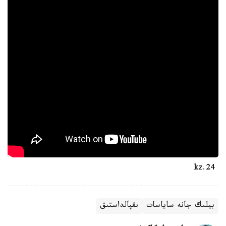
24.kz
بيلىك جانە ساياسات
ىقپالداستىق