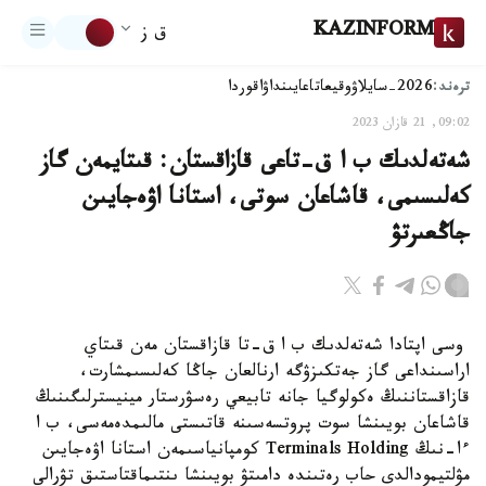
KAZINFORM
ق ز
ترەند:
2026-سايلاۋ
وقيعا
تاعايىنداۋ
اقوردا
09:02, 21 قازان 2023
شەتەلدىك ب ا ق-تاعى قازاقستان: قىتايمەن گاز
كەلىسىمى، قاشاعان سوتى، استانا اۋەجايىن
جاڭعىرتۋ
وسى اپتادا شەتەلدىك ب ا ق-تا قازاقستان مەن قىتاي
اراسىنداعى گاز جەتكىزۋگە ارنالعان جاڭا كەلىسىمشارت،
قازاقستاننىڭ ەكولوگيا جانە تابيعي رەسۋرستار مينيسترلىگىنىڭ
قاشاعان بويىنشا سوت پروتسەسىنە قاتىستى مالىمدەمەسى، ب ا
ءا-نىڭ Terminals Holding كومپانياسىمەن استانا اۋەجايىن
مۋلتيمودالدى حاب رەتىندە دامىتۋ بويىنشا ىنتىماقتاستىق تۋرالى