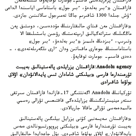
قازاقستان پرەزيدەنتى قاسىم-جومارت توقايەۆقا سىلتەمەمەن
قازاقستان «ءبىر بەلدەۋ، ءبىر جول» باستاماسى اياسىندا الداعى
ءۇش جىلدا 1300 شاقىرىم جاڭا تەمىرجول سالاتىنىن جازدى.
«قازاقستان مەن قىتاي حالىقتارىنىڭ مۇددەسىن، دوستىق پەن
ماڭگىلىك ستراتەگيالىق ارىپتەستىك رۋحىن باسشىلىققا الا
وتىرىپ، ءبىزدىڭ ەلىمىز «ءبىر بەلدەۋ، ءبىر جول»
باستاماسىنىڭ جوعارى ماقساتىن ودان ءارى ىلگەرىلەتەدى»، -
دەدى قاسىم- جومارت توقايەۆ.
Anadolu agency:قازاقستان يزرايلدى پالەستينالىق بەيبىت
تۇرعىندارعا قارسى «بيلىكتى شامادان تىس پايدالانۋدان» اۋلاق
بولۋعا شاقىرادى
تۇركيانىڭ Anadolu اگەنتتىگى 17-قازاندا قازاقستان سىرتقى
ىستەر مينيسترلىگىنىڭ يزرايلدەگى قاقتىعىس تۋرالى رەسمي
مالىمدەمەسى تۋرالى ماقالا جاريالادى.
«قازاقستان سەيسەنبى كۇنى يزرايل بيلىگىن پالەستينالىق
بەيبىت تۇرعىندارعا قارسى «بيلىكتى پروپورتسيونالدى ەمەس
پايدالانۋدان» اۋلاق بولۋعا شاقىردى. بۇل جاعدايدا حالىقارالىق