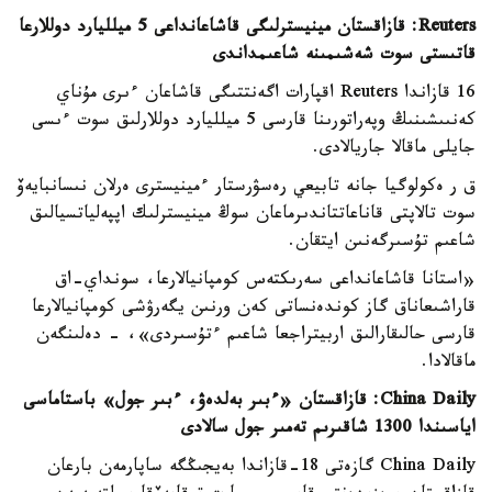
Reuters: قازاقستان مينيسترلىگى قاشاعانداعى 5 ميلليارد دوللارعا
قاتىستى سوت شەشىمىنە شاعىمداندى
16 قازاندا Reuters اقپارات اگەنتتىگى قاشاعان ءىرى مۇناي
كەنىىشىنىڭ وپەراتورىنا قارسى 5 ميلليارد دوللارلىق سوت ءىسى
جايلى ماقالا جاريالادى.
ق ر ەكولوگيا جانە تابيعي رەسۋرستار ءمينيسترى ەرلان نىسانبايەۆ
سوت تالاپتى قاناعاتتاندىرماعان سوڭ مينيسترلىك اپپەلياتسيالىق
شاعىم تۇسىرگەنىن ايتقان.
«استانا قاشاعانداعى سەرىكتەس كومپانيالارعا، سونداي-اق
قاراشىعاناق گاز كوندەنساتى كەن ورنىن يگەرۋشى كومپانيالارعا
قارسى حالىقارالىق اربيتراجعا شاعىم ءتۇسىردى»، - دەلىنگەن
ماقالادا.
China Daily: قازاقستان «ءبىر بەلدەۋ، ءبىر جول» باستاماسى
اياسىندا 1300 شاقىرىم تەمىر جول سالادى
China Daily گازەتى 18-قازاندا بەيجىڭگە ساپارمەن بارعان