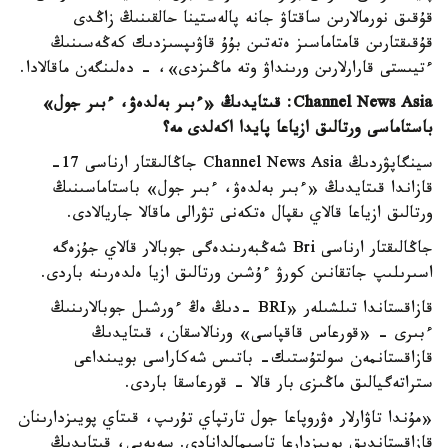
قۇقىق نورمالارىن ساقتاۋ جانە پالەستينا حالقىنىڭ زاڭدى
قۇقىقتارىن قامتاماسىز ەتەتىن بۇۇ قاۋىپسىزدىك كەڭەسىنىڭ
ءتيىستى قارارلارىن ورىنداۋ وتە ماڭىزدى»، - دەلىنگەن ماقالادا.
Channel News Asia: قىتايدىڭ «ءبىر بەلدەۋ، ءبىر جول»
باستاماسى ورتالىق ازياعا پايدا اكەلدى مە؟
سينگاپۋردىڭ Channel News Asia جاڭالىقتار ارناسى 17-
قازاندا قىتايدىڭ «ءبىر بەلدەۋ، ءبىر جول» باستاماسىنىڭ
ورتالىق ازياعا قالاي ىقپال ەتكەنى تۋرالى ماقالا جاريالادى.
جاڭالىقتار ارناسى Bri شەڭبەرىندەگى جوبالار قالاي جۇزەگە
اسىرىلىپ جاتقانىن كورۋ ءۇشىن ورتالىق ازيا ەلدەرىنە باردى.
قازاقستاندا تىلشىلەر «BRI -دىڭ ەڭ ءورشىل جوبالارىنىڭ
ءبىرى - «قورعاس قاقپاسى» ورنالاسقان، قىتايدىڭ
قازاقستانمەن سولتۇستىك- باتىس شەكاراسى بويىنداعى
ستراتەگيالىق ماڭىزى بار قالا - قورعاسقا باردى.
«مۇندا تاۋارلار ەۋروپاعا جول تارتپاي تۇرىپ، قىتاي پويىزدارىنان
قازاقستاندىق پويىزدارعا تاسىمالدانادى. سەبەبى، قىتايدىڭ