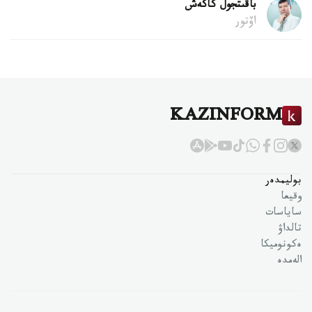
باقىتجول كاكەش
اۆتور
KAZINFORM
بوليمدەر
وقيعا
ساياسات
تالداۋ
ەكونوميكا
الەمدە