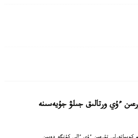
اتتى تۇرعىن ءۇي ورتالىق جىلۋ جۇيەسىنە
K - استانادا 10-نان استام كوپپاتەرلى تۇرعىن ءۇي ءالى كۇنگە دەيىن