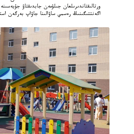
اگەنتتىگىنىڭ رەسمي ساۋالىنا جاۋاپ بەرگەن استا