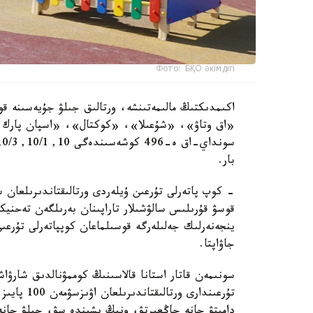
Фото: БҚО әкімдігі
اكىمدىكتىڭ مالىمەتىنشە، ورتالىق جىلۋ جۇيەسىنە قو
«اق وتاۋ»، «شۇعىلا»، «كوكتال»، «اسپان پارك و
بار.
- كوپ پاتەرلى تۇرعىن ۇيلەردى ورتالىقتاندىرىلعان 
قوسۋ قۇرىلىس سالۋشىلار تاراپىنان بەرىلگەن تەحنيك
ينجەنەرلىك جەلىلەرگە قوسىلماعان كوپپاتەرلى تۇرعى
جاۋاپتا.
سونىمەن قاتار استانا قالاسىنىڭ كوممۋنالدىق شارۋاش
تۇرعىندارى 
دامىتۋ جانە جاڭعىرتۋ، ونىڭ ىشىندە سۋ، جىلۋ جانە 