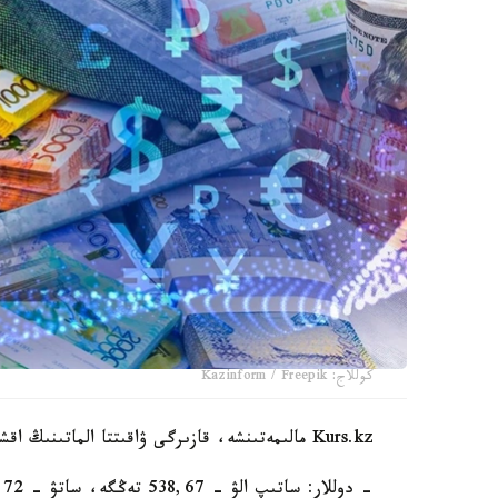
كوللاج: Kazinform / Freepik
Kurs.kz مالىمەتىنشە، قازىرگى ۋاقىتتا الماتىنىڭ اقشا ايىرباستاۋ پۋنكتتەرىندە:
- دوللار: ساتىپ الۋ - 538,67 تەڭگە، ساتۋ - 540,72 تەڭگە؛