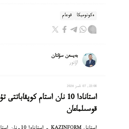
ەكونوميكا
قوعام
بەيسەن سۇلتان
اۆتور
22:08, 07 تامىز 2026
استانادا 10 نان استام كوپقاب
قوسىلماعان
استانا. AZINFORM