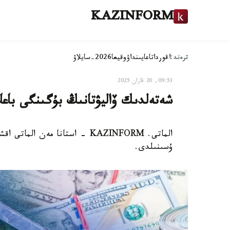
KAZINFORM
ترەند:
اقوردا
تاعايىنداۋ
وقيعا
2026-سايلاۋ
09:53, 20 قازان 2025
شەتەلدىك ۆاليۋتانىڭ بۇگىنگى باعا
الماتى. KAZINFORM - استانا مەن 
ۇسىنىلدى.