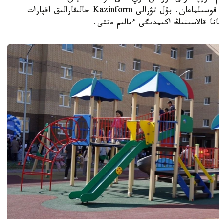
ورتالىقتاندىرىلعان جىلۋمەن جابدىقتاۋ جۇيەسىنە قوسىلماعان. بۇل تۋرالى Kazinform حالىقارالىق اقپارات
نا قالاسىنىڭ اكىمدىگى ءمالىم ەتتى.