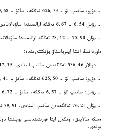
- ەۋرو: ساتىپ الۋ - 626,73 تەڭگە، ساتۋ - 630,68 تەڭگە؛
- رۋبل 6,54 - 6,67 تەڭگە ارالىعىندا ساۋدالانادى.
- يۋان 75,90 - 78,42 تەڭگە ارالىعىندا ساۋدالانىپ جاتىر.
ەلوردانىڭ اقشا ايىرباستاۋ پۋنكتتەرىندە:
- دوللار 536,46 تەڭگەدەن ساتىپ الىنادى، 542,39 تەڭگەدەن ساتىلادى؛
- ەۋرو: ساتىپ الۋ - 625,50 تەڭگە، ساتۋ - 633,41 تەڭگە؛
- رۋبل: ساتىپ الۋ - 6,57 تەڭگە، ساتۋ - 6,72 تەڭگە.
- يۋان 76,21 تەڭگەدەن ساتىپ الىنادى، 79,91 تەڭگەدەن ساتىلادى؛
بولدى.