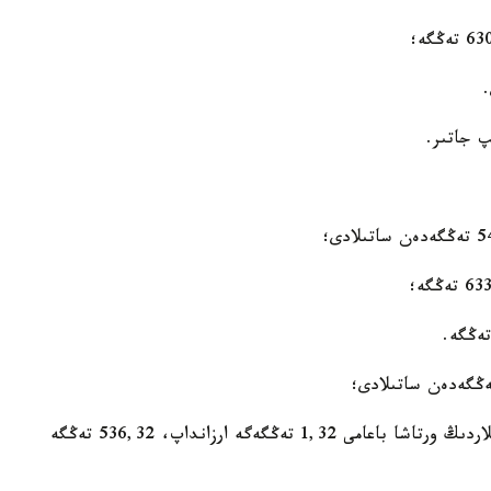
ەسكە سالايىق، وتكەن اپتا قورىتىندىسى بويىنشا دوللاردىڭ ورتاشا باعامى 1,32 تەڭگەگە ارزانداپ، 536,32 تەڭگە