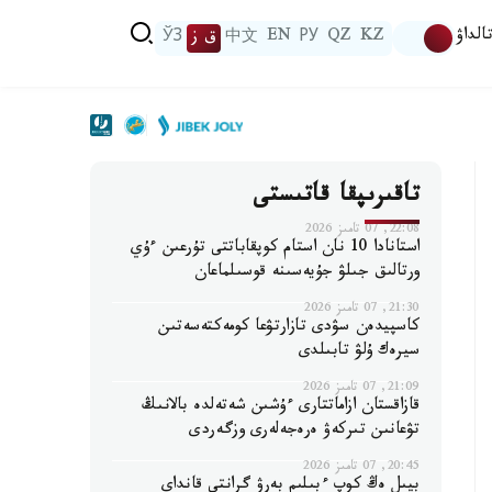
الداۋ
KZ
QZ
РУ
EN
中文
ق ز
ЎЗ
تاقىرىپقا قاتىستى
22:08, 07 تامىز 2026
استانادا 10 نان استام كوپقاباتتى تۇرعىن ءۇي
ورتالىق جىلۋ جۇيەسىنە قوسىلماعان
21:30, 07 تامىز 2026
كاسپيدەن سۋدى تازارتۋعا كومەكتەسەتىن
سيرەك ۇلۋ تابىلدى
21:09, 07 تامىز 2026
قازاقستان ازاماتتارى ءۇشىن شەتەلدە بالانىڭ
تۋعانىن تىركەۋ ەرەجەلەرى وزگەردى
20:45, 07 تامىز 2026
بيىل ەڭ كوپ ءبىلىم بەرۋ گرانتى قانداي