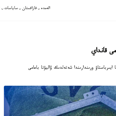
الەمدە
قازاقستان
ساياسات
ت
مى قانداي
الماتى اقشا ايىرباستاۋ ورىندارىندا شەتەلدىك ۆاليۋتا باعامى