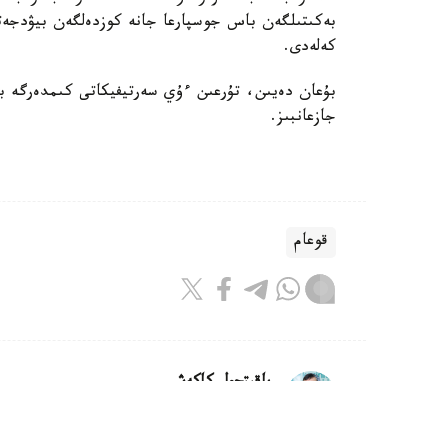
بەكىتىلگەن باس جوسپارعا جانە كوزدەلگەن بيۋدجەتت
كەلەدى.
بۇعان دەيىن، تۇرعىن ءۇي سەرتيفيكاتى كىمدەرگە بە
جازعانبىز.
قوعام
باقىتجول كاكەش
اۆتور