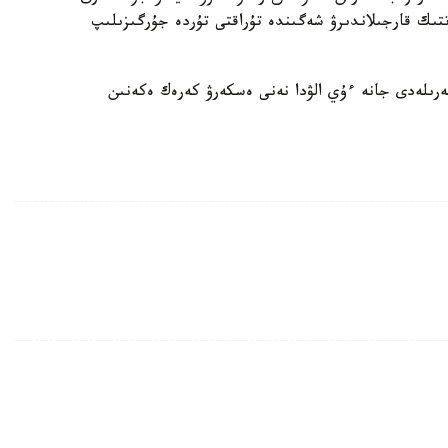
ىك قارجىلاندىرۋ شەگىندە تۇراقتى تۇردە جۇرگىزىلىپ
رىلەدى جانە ءۇي الۋدا نەنى ەسكەرۋ كەرەك ەكەنىن