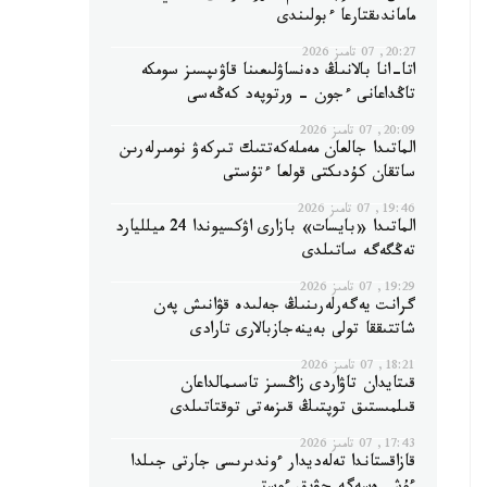
ماماندىقتارعا ءبولىندى
20:27, 07 تامىز 2026
اتا-انا بالانىڭ دەنساۋلىعىنا قاۋىپسىز سومكە
تاڭداعانى ءجون - ورتوپەد كەڭەسى
20:09, 07 تامىز 2026
الماتىدا جالعان مەملەكەتتىك تىركەۋ نومىرلەرىن
ساتقان كۇدىكتى قولعا ءتۇستى
19:46, 07 تامىز 2026
الماتىدا «بايسات» بازارى اۋكسيوندا 24 ميلليارد
تەڭگەگە ساتىلدى
19:29, 07 تامىز 2026
گرانت يەگەرلەرىنىڭ جەلىدە قۋانىش پەن
شاتتىققا تولى بەينەجازبالارى تارادى
18:21, 07 تامىز 2026
قىتايدان تاۋاردى زاڭسىز تاسىمالداعان
قىلمىستىق توپتىڭ قىزمەتى توقتاتىلدى
17:43, 07 تامىز 2026
قازاقستاندا تەلەديدار ءوندىرىسى جارتى جىلدا