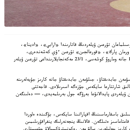
سىلماعان تۇرعىن ۇيلەردىڭ قاتارىندا «ارابي»، «ادينا»،
رمان پارك»، «قورعالجىن» تۇرعىن ءۇي كەشەندەرى،
سونداي-اق ە-496 كوشەسىندەگى 10, 10/1, 10/3 جانە وماروۆ كوشەسى، 23/1 مەكەنجايلارىنداعى تۇرعىن ۇيلەر
سۋمەن جابدىقتاۋ، جىلۋمەن جابدىقتاۋ جانە كارىز جۇيەلەرىنە
الىق شارتتارعا سايكەس جۇزەگە اسىرىلادى. قاجەتتى
ن ۇيلەردى پايدالانۋعا بەرۋگە جول بەرىلمەيدى، — دەلىنگەن
ىلىق باسقارماسىنىڭ اقپاراتىنا سايكەس، بۇگىندە ەلوردا
ورتالىقتاندىرىلعان اۋىزسۋمەن 100 پايىز قامتاماسىز ەتىلگەن. قالانىڭ ينجەنەرلىك ينفراقۇرىلىمىن
كارىز جەلىلەرىن سالۋ مەن رەكونسترۋكسيالاۋ جۇمىستارى