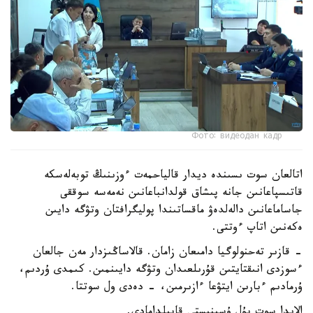
Фото: видеодан кадр
اتالعان سوت ىسىندە ديدار قالياحمەت ءوزىنىڭ توبەلەسكە
قاتىسپاعانىن جانە پىشاق قولدانباعانىن نەمەسە سوققى
جاساماعانىن دالەلدەۋ ماقساتىندا پوليگرافتان وتۋگە دايىن
ەكەنىن اتاپ ءوتتى.
- قازىر تەحنولوگيا دامىعان زامان. قالاساڭىزدار مەن جالعان
ءسوزدى انىقتايتىن قۇرىلعىدان وتۋگە دايىنمىن. كىمدى ۇردىم،
ۇرمادىم ءبارىن ايتۋعا ءازىرمىن، - دەدى ول سوتتا.
الايدا سوت بۇل ۇسىنىستى قابىلدامادى.