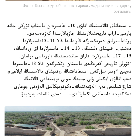
Фото: Қызылорда облыстық тарихи-мәдени мұраны қорғау
орталығы
- سىعاناق قالاسىنىڭ اتاۋى 10- عاسىردان باستاپ تۇركى جانە
پارسى-اراب تاريحشىلارىنىڭ جازبالارىندا كەزدەسەدى.
ورتاعاسىرلىق دەرەكتەرگە قاراعاندا قالا 11-13عاسىرلاردا
دەشتى- قىپشاق ەلىنىڭ، 13- 14- عاسىرلاردا اق وردانىڭ،
15- 17- عاسىرلاردا قازاق حاندىعىنىڭ ەلورداسى بولعان.
ءتۇرلى تاريحي كەزەڭدى باسىنان وتكىزگەن قالا 18-عاسىرعا
دەيىن ءومىر سۇرگەن. سىعاناقتىڭ «قىپشاق دالاسىنىڭ ايلاعى»
دەپ اتالۋى ايگىلى ۇلى جىبەك جولى بويىنداعى قالانىڭ
شارۋاشىلىعى مەن الەۋمەتتىك-ەكونوميكالىق الەۋەتى جوعارى
دەڭگەيدە دامىعانىن اڭعارتادى، - دەدى تالعات بەرديەۆ.