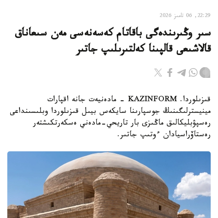
22:29, 06 تامىز 2026
سىر وڭىرىندەگى باقاتام كەسەنەسى مەن سىعاناق
قالاشىعى قالپىنا كەلتىرىلىپ جاتىر
قىزىلوردا. KAZINFORM - مادەنيەت جانە اقپارات
مينيسترلىگىنىڭ جوسپارىنا سايكەس بيىل قىزىلوردا وبلىسىنداعى
رەسپۋبليكالىق ماڭىزى بار تاريحي-مادەني ەسكەرتكىشتەر
رەستاۆراسيادان ءوتىپ جاتىر.