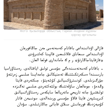
Фото: Қызылорда облыстық тарихи-мәдени мұраны
қорғау орталығы
قازالى اۋدانىنداعى باقاتام كەسەنەسى مەن جاڭاقورعان
اۋدانىنداعى سىعاناق قالاشىعىن قالپىنا كەلتىرۋدى
«قازقايتاجاڭارتۋ» ر م ك ماماندارى قولعا العان.
- باقاتام كەسەنەسىندەگى جۇمىس تولىق اياقتالدى. رەستاۆراسيا
بارىسىندا ەسكەرتكىشتىڭ تەحنيكالىق جاعدايىنا عىلىمي زەرتتەۋ
جۇرگىزىلدى. كونسترۋكسيالىق كۇشەيتۋ، جىكتەردى قايتا
وڭدەۋ، جوعالعان ساۋلەتتىك بولشەكتەردى عىلىمي نەگىزدە
تولىقتىرۋ جانە تاريحي ماتەريالعا سايكەس رەستاۆراتسيالىق
كىرپىشپەن قايتا قالاۋ جۇمىسى ورىندالدى. سونىمەن قاتار
كۇمبەزدىڭ قورعانىش سىلاق قاباتى جاڭارتىلدى. سۋدان