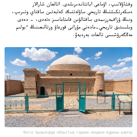
وقشاۋلانىپ، اۋماعى اباتتاندىرىلدى. اتالعان شارالار
ەسكەرتكىشتىڭ تاريحي ساۋلەتتىك كەلبەتىن ساقتاي وتىرىپ،
ونىڭ ۇزاقمەرزىمدى ساقتالۋىن قامتاماسىز ەتەدى، - دەدى
وبلىستىق تاريحي-مادەني مۇرانى قورعاۋ ورتالىعىنىڭ ءبولىم
مەڭگەرۋشىسى تالعات بەرديەۆ.
Фото: Қызылорда облыстық тарихи-мәдени мұраны қорғау