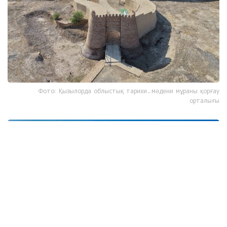
Фото: Қызылорда облыстық тарихи-мәдени мұраны қорғау
орталығы