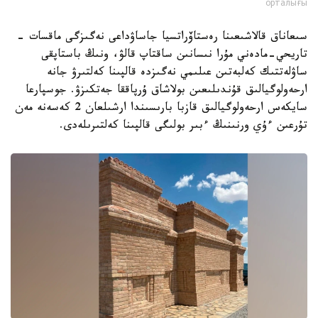
орталығы
سىعاناق قالاشىعىنا رەستاۆراتسيا جاساۋداعى نەگىزگى ماقسات -
تاريحي-مادەني مۇرا نىسانىن ساقتاپ قالۋ، ونىڭ باستاپقى
ساۋلەتتىك كەلبەتىن عىلىمي نەگىزدە قالپىنا كەلتىرۋ جانە
ارحەولوگيالىق قۇندىلىعىن بولاشاق ۇرپاققا جەتكىزۋ. جوسپارعا
سايكەس ارحەولوگيالىق قازبا بارىسىندا ارشىلعان 2 كەسەنە مەن
تۇرعىن ءۇي ورنىنىڭ ءبىر بولىگى قالپىنا كەلتىرىلەدى.