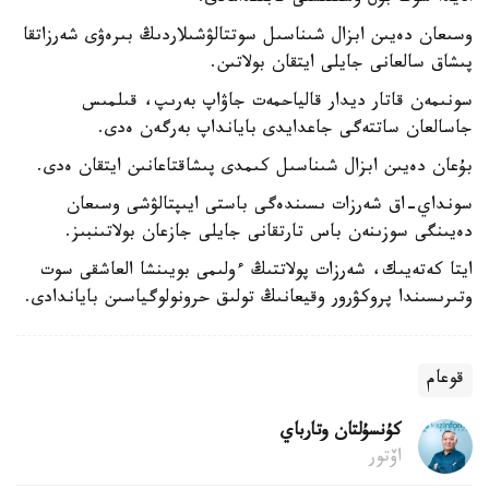
وسىعان دەيىن ابزال شىناسىل سوتتالۋشىلاردىڭ بىرەۋى شەرزاتقا
پىشاق سالعانى جايلى ايتقان بولاتىن.
سونىمەن قاتار ديدار قالياحمەت جاۋاپ بەرىپ، قىلمىس
جاسالعان ساتتەگى جاعدايدى بايانداپ بەرگەن ەدى.
بۇعان دەيىن ابزال شىناسىل كىمدى پىشاقتاعانىن ايتقان ەدى.
سونداي-اق شەرزات ىسىندەگى باستى ايىپتالۋشى وسىعان
دەيىنگى سوزىنەن باس تارتقانى جايلى جازعان بولاتىنبىز.
ايتا كەتەيىك، شەرزات پولاتتىڭ ءولىمى بويىنشا العاشقى سوت
وتىرىسىندا پروكۋرور وقيعانىڭ تولىق حرونولوگياسىن باياندادى.
قوعام
كۇنسۇلتان وتارباي
اۆتور