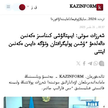
KAZINFORM
ق ز
ترەند:
2026-سايلاۋ
وقيعا
تاعايىنداۋ
اقوردا
18:57, 21 مامىر 2025
شەرزات سوتى: ايىپتالۋشى كىناسىز ەكەنىن
دالەلدەۋ ءۇشىن پوليگرافتان وتۋگە دايىن ەكەنىن
ايتتى
تالدىقورعان. KAZINFORM - جەتىسۋ وبلىسىنىڭ
مامانداندىرىلعان اۋدانارالىق سوتىندا شەرزات پولاتتىڭ ولىمىنە
قاتىستى قىلمىستىق ءىس قارالىپ جاتىر.