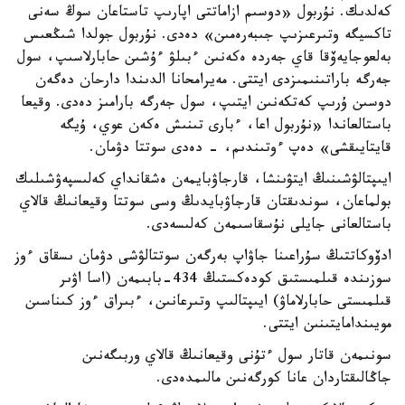
كەلدىك. نۇربول «دوسىم ازاماتتى اپارىپ تاستاعان سوڭ سەنى
تاكسيگە وتىرعىزىپ جىبەرەمىن» دەدى. نۇربول جولدا شىڭعىس
بەلعوجايەۆقا قاي جەردە ەكەنىن ءبىلۋ ءۇشىن حابارلاسىپ، سول
جەرگە باراتىنىمىزدى ايتتى. مەيرامحانا الدىندا دارحان دەگەن
دوسىن ۇرىپ كەتكەنىن ايتىپ، سول جەرگە بارامىز دەدى. وقيعا
باستالعاندا «نۇربول اعا، ءبارى تىنىش ەكەن عوي، ۇيگە
قايتايىقشى» دەپ ءوتىندىم، - دەدى سوتتا دۋمان.
ايىپتالۋشىنىڭ ايتۋىنشا، قارجاۋبايمەن ەشقانداي كەلىسپەۋشىلىك
بولماعان، سوندىقتان قارجاۋبايدىڭ وسى سوتتا وقيعانىڭ قالاي
باستالعانى جايلى نۇسقاسىمەن كەلىسەدى.
ادۆوكاتتىڭ سۇراعىنا جاۋاپ بەرگەن سوتتالۋشى دۋمان ىسقاق ءوز
سوزىندە قىلمىستىق كودەكستىڭ 434-بابىمەن (اسا اۋىر
قىلمىستى حابارلاماۋ) ايىپتالىپ وتىرعانىن، ءبىراق ءوز كىناسىن
مويىندامايتىنىن ايتتى.
سونىمەن قاتار سول ءتۇنى وقيعانىڭ قالاي وربىگەنىن
جاڭالىقتاردان عانا كورگەنىن مالىمدەدى.