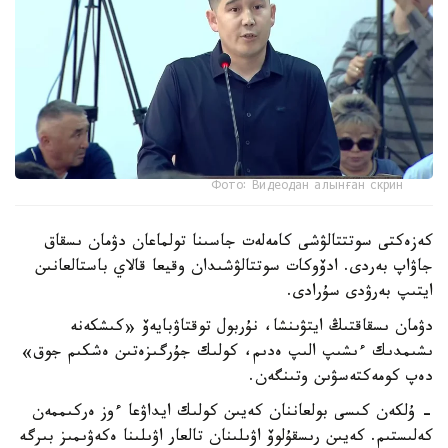
Фото: Видеодан алынған скрин
كەزەكتى سوتتتالۋشى كامەلەت جاسىنا تولماعان دۋمان ىسقاق
جاۋاپ بەردى. ادۆوكات سوتتالۋشىدان وقيعا قالاي باستالعانىن
ايتىپ بەرۋدى سۇرادى.
دۋمان ىسقاقتىڭ ايتۋىنشا، نۇربول توقتاۋبايەۆ «كىشكەنە
ىشىمدىك ءىشىپ الىپ ەدىم، كولىك جۇرگىزەتىن ەشكىم جوق»
دەپ كومەكتەسۋىن وتىنگەن.
- ۇلكەن كىسى بولعاننان كەيىن كولىك ايداۋعا ءوز ەركىممەن
كەلىستىم. كەيىن رىسقۇلوۆ اۋىلىنان تالعار اۋىلىنا ەكەۋىمىز بىرگە