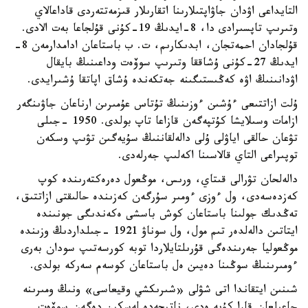
التايداعى اۋدان جاۋاپتىلارىنا اتقارىلار قىزمەتتەردى قاداعالاي
وتىرىپ تاپسىرادى دا، 8-ايدىڭ 19-كۇنى قۇلجاعا بەت الادى.
قۇلجادان احمەتجان، ابدىكارىم، ت. ب باستاعان ادامدارمەن 8-
ايدىڭ 27-كۇنى ۇشاققا وتىرىپ سوۆەت وداعىنىڭ بايقال
اۋدانىنىڭ اۋە كەڭىستىگىنە جەتكەندە ۇشاق اپاتقا ۇشىرايدى.
ۇلت ازاتتىعى ءۇشىن ءوزىنىڭ تۇتاس عۇمىرىن ارناعان جاۋىنگەر
ازامات وسىلايشا كۇتپەگەن قازاعا تاپ بولدى. 1950 -جىلى
تۋعان حالقى اياۋلى ۇلى دالەلقاننىڭ سۇيەگىن تۋىپ وسكەن
توپىراعى التاي قالاسىنا اكەلىپ جەرلەدى.
دالەلحان تۋرالى قىتاي، ورىس، موڭعول دەرەكتەرىندە كوپ
كەزدەسەدى، ول ءوزى ءومىر سۇرگەن كەزىندە حالىقتى ازاتتىق،
تەڭدىك جولىنا باستاعان كوش باسشى ەكەندىگى جونىندە
ايتاتىن دالەلدەر تىم مول، ول سوناۋ 1921 -جىلداردىڭ وزىندە
موڭعوليا جەرىندەگى قۇرىلتايلاردا توبە كورسەتىپ سودان بەرى
ءومىرىنىڭ سوڭىنا دەيىن ەل باستاعان كوسەم سەركە بولدى.
شىنىن ايتقاندا اتى شۋلى «شىرىكشي وقيعاسى» ونىڭ ومىرىنە