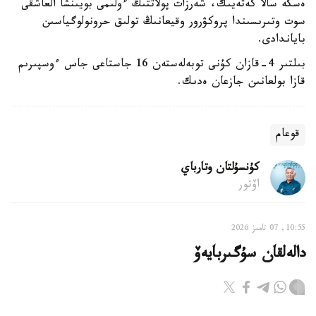
ەسكە سالا كەتەيىك، شەرزات پولاتتىڭ ءولىمى بويىنشا العاشقى
سوت وتىرىسىندا پروكۋرور وقيعانىڭ تولىق حرونولوگياسىن
باياندادى.
بىلتىر 4-قازان كۇنى توبەلەستەن 16 جاستاعى جاس ءوسپىرىم
قازا بولعانىن جازعان ەدىك.
قوعام
كۇنسۇلتان وتارباي
اۆتور
10:55, 07 تامىز 2026
دالەلقان سۇگىربايەۆ