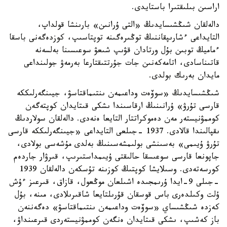
اراسىن بىلىقتىرا باستايدى.
دالەلقان شىڭشىسايدىڭ «التى ۇرانىن» بارىنشا قولداپ،
التايداعى ءشارىپقاننىڭ توڭىرەگىنە توپتاسىپ، كوزدەگەنى باسقا
ءماميڭ توبىن بۇل ورتادان قۋىپ شىعۋ سوعىسىنا بەلسەنە
قاتىناسادى، اتامەكەنىن جات جۇرتتىقتارعا بەرمەۋ جولىنداعى
مايدان بەرىك بولدى.
شىڭشىسايدىڭ «سوۆەت وداعىمەن ىنتىماقتاسۋ، جيىنگەرلىككە
قارسى تۇرۋ» ۇرانىنىڭ ارقاسىندا ىشكى قىتايدان كوپتەگەن
كوممۋنيستەر مەن دەموكراتتار التايعا ەنەدى. دالەلقان سولاردىڭ
ىقپالىندا قالادى. 1937 -جىلعى التايداعى «جيىنگەرلىككە قارسى
تۇرۋ ۇيىمى» بەسىنشى بولىمشەسىنىڭ بەلدى مۇشەسى بولادى،
جاپونعا قارسى سوعىسقا حالىقتى ۇيىمداستىرىپ، قىرۋار جاردەم
كورسەتەدى. وسىلايشا كوپتىڭ كوزىنە تۇسكەن دالەلقان 1939
-جىلى 9-ايدا ۇرىمجىدە اشىلعان موڭعول، قازاق، قىرعىز ءۇش
ۇلت وكىلدەرى باس قوسقان قۇرىلتايعا شاقىرىلادى، مىنە، بۇل
كەزدە شىڭشىساي «سوۆەت وداعىمەن ىنتىماقتاسۋ» دەگەننەن
باز كەشىپ، ىشكى قىتايدان ەنگەن كوممۋنيستەردى قىرعىنداۋ،