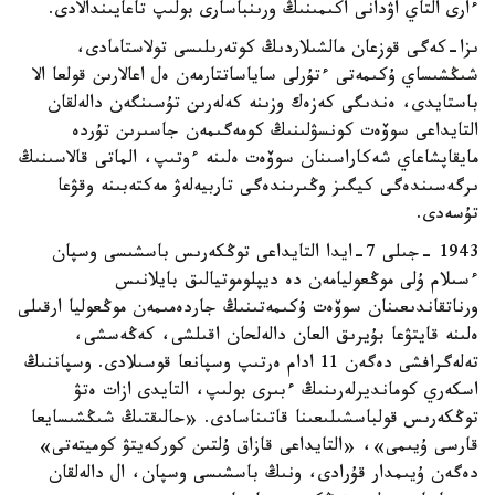
ءارى التاي اۋدانى اكىمىنىڭ ورىنباسارى بولىپ تاعايىندالادى.
ىزا-كەگى قوزعان مالشىلاردىڭ كوتەرىلىسى تولاستامادى،
شىڭشىساي ۇكىمەتى ءتۇرلى ساياساتتارمەن ەل اعالارىن قولعا الا
باستايدى، ەندىگى كەزەك وزىنە كەلەرىن تۇسىنگەن دالەلقان
التايداعى سوۆەت كونسۋلىنىڭ كومەگىمەن جاسىرىن تۇردە
مايقاپشاعاي شەكاراسىنان سوۆەت ەلىنە ءوتىپ، الماتى قالاسىنىڭ
ىرگەسىندەگى كيگىز وڭىرىندەگى تاربيەلەۋ مەكتەبىنە وقۋعا
تۇسەدى.
1943 -جىلى 7-ايدا التايداعى توڭكەرىس باسشىسى وسپان
ءسىلام ۇلى موڭعوليامەن دە ديپلوموتيالىق بايلانىس
ورناتقاندىعىنان سوۆەت ۇكىمەتىنىڭ جاردەمىمەن موڭعوليا ارقىلى
ەلىنە قايتۋعا بۇيرىق العان دالەلحان اقىلشى، كەڭەسشى،
تەلەگرافشى دەگەن 11 ادام ەرتىپ وسپانعا قوسىلادى. وسپاننىڭ
اسكەري كومانديرلەرىنىڭ ءبىرى بولىپ، التايدى ازات ەتۋ
توڭكەرىس قولباسشىلىعىنا قاتىناسادى. «حالىقتىڭ شىڭشىسايعا
قارسى ۇيىمى»، «التايداعى قازاق ۇلتىن كوركەيتۋ كوميتەتى»
دەگەن ۇيىمدار قۇرادى، ونىڭ باسشىسى وسپان، ال دالەلقان