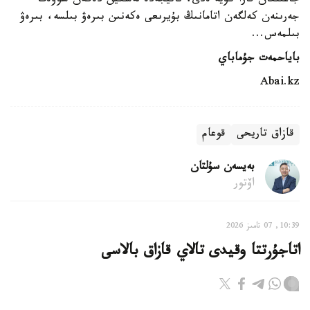
جاعىلعان قارا كۇيە ەدى، ناتيجەدە لەسكين دەگەن سوۆەت
جەرىنەن كەلگەن اتامانىڭ بۇيرىعى ەكەنىن بىرەۋ بىلسە، بىرەۋ
بىلمەس...
باياحمەت جۇماباي
Abai.kz
قازاق تاريحى
قوعام
بەيسەن سۇلتان
اۆتور
10:39, 07 تامىز 2026
اتاجۇرتتا وقيدى تالاي قازاق بالاسى