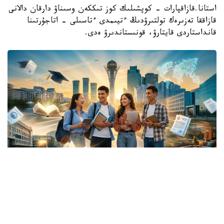
استانا.قازاقپارات - كوپشىلىك كوز تىككەن وسىناۋ دارقان دالانى
قازاققا تەزىرەك تولتىرۋدىڭ ءتيىمدى ءتاسىلى - اتاجۇرتىنا
قانداستاردى قايتارۋ، قونىستاندىرۋ ەدى.
Коллаж: Kazinform/ ЖИ көмегімен жасалған
تارىداي شاشىلعان جۇرتتىڭ قانشاما ميلليونى جەردىڭ ءار
قيىرىندا عاسىرلاپ تۇراقتاپ قالدى. ەندىگى ءۇمىت - بۇگىنگى