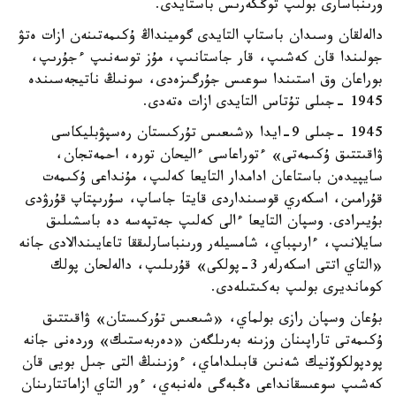
ورىنباسارى بولىپ توڭكەرىس باستايدى.
دالەلقان وسىدان باستاپ التايدى گومينداڭ ۇكىمەتىنەن ازات ەتۋ
جولىندا قان كەشىپ، قار جاستانىپ، مۇز توسەنىپ ءجۇرىپ،
بوراعان وق استىندا سوعىس جۇرگىزەدى، سونىڭ ناتيجەسىندە
1945 -جىلى تۇتاس التايدى ازات ەتەدى.
1945 -جىلى 9-ايدا «شىعىس تۇركىستان رەسپۋبليكاسى
ۋاقىتتىق ۇكىمەتى» ءتوراعاسى ءاليحان تورە، احمەتجان،
سايپيدەن باستاعان ادامدار التايعا كەلىپ، مۇنداعى ۇكىمەت
قۇرامىن، اسكەري قوسىنداردى قايتا جاساپ، سۇرىپتاپ قۇرۋدى
بۇيىرادى. وسپان التايعا ءالى كەلىپ جەتپەسە دە باسشىلىق
سايلانىپ، ءارىپباي، شامسيلەر ورىنباسارلىققا تاعايىندالادى جانە
«التاي اتتى اسكەرلەر 3-پولكى» قۇرىلىپ، دالەلحان پولك
كومانديرى بولىپ بەكىتىلەدى.
بۇعان وسپان رازى بولماي، «شىعىس تۇركىستان» ۋاقىتتىق
ۇكىمەتى تاراپىنان وزىنە بەرىلگەن «دەربەستىك» وردەنى جانە
پودپولكوۆنيك شەنىن قابىلداماي، ءوزىنىڭ التى جىل بويى قان
كەشىپ سوعىسقانداعى ەڭبەگى ەلەنبەي، ءور التاي ازاماتتارىنان