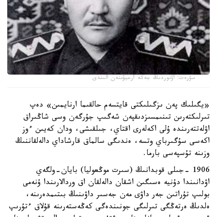
سۋرەت: اۆتوردىڭ جەكە ارحيۆىنەن الىندى
«يگىلىك پەن ىزگىلىكتى قايتسەم حالقىما ارنايمىن» دەپ
تىرلىكتەرىن تىنىمسىزدىقپەن شەگىپ جۇرگەن وسى شاڭىراق
اۋلەتتەرىندە ۇلى اكەلەرى اقتاي، جىلقىشى، ودان كەيىن ءوز
اكەسى سۇگىرباي وتسە، ەندىگى سالماق قارشاداي دالەلقاننىڭ
وزىنە تۇسپەسى بارما.
1906 -جىلى قوبدانىڭ (سىرت موڭعوليا) بايان-ولگەي
اۋدانىندا دۇنيە ەسىگىن اشقان دالەلقان اق وردالارىندا ۇنەمى
بولىپ تۇراتىن جەر داۋى مەن جەسىر داۋىنىڭ بىتىمدەرىنە،
ەلدىڭ ەرتەڭگى تىرلىگى جونىندەگى كەڭەستەرىنە قۇلاق ءتۇرىپ