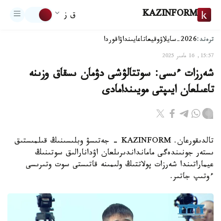
KAZINFORM
ق ز
ترەند:
2026-سايلاۋ
وقيعا
تاعايىنداۋ
اقوردا
15:57, 16 مامىر 2025
شەرزات ءىسى: سوتتالۋشى دۋمان ىسقاق وزىنە
تاعىلعان ايىپتى مويىندامادى
تالدىقورعان. KAZINFORM - جەتىسۋ وبلىسىنىڭ قىلمىستىق
ىستەر جونىندەگى مامانداندىرىلعان اۋدانارالىق سوتىنىڭ
عيماراتىندا شەرزات پولاتتىڭ ولىمىنە قاتىستى سوت وتىرىسى
ءوتىپ جاتىر.