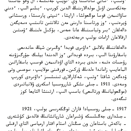
ءوسىپ، ءسابي ساناسىنا وي ءتۇيىپ جەتىلسە، ال وقۋ جاسىنا
جەتكەسىن اۋىل مولدالارىنىڭ الدىن كورىپ، ءبىلىم الىپ، ءدىني
ساۋاتىمەن قوسا موڭعولشا، اراپشا، ءتىپتى پارسىشا، ورىسشانى
ۇيرەنىپ، ءوز ورتاسىنا دارىنى مەن تالانتىن تانىتىپ ەسەيگەن
دالەلقان ءبىر وتباسىنىڭ عانا ەمەس، بۇكىل ەلىنىڭ ءۇمىتىن
ارقالاعان ازامات بولىپ ەرجەتەدى.
دالەلقاننىڭ بالالىق ءداۋىرى قوبدا ءوڭىرىن شيڭ حاندىعى
باسقارۋىنا الىپ، بىردە قوبدانى ءوز الدىندا بيلىك جۇرگىزۋىنە
رۇحسات ەتسە، ەندى بىردە التاي اۋدانىمەن قوسىپ باسقاراتىن
الماعايىپ زاماندا ەلدىڭ ۇركىن-قورقىنى مولايىپ، سوعىس وتى
ۇدەگەن شاقتا ءوتىپ، شەكارالارى تىنىشسىز ءداۋىردى كورىپ
وسەدى. 1911 -جىلى ىشكى شارروسسيا اسكەرى ۇلانباتىردى
(موڭعوليانىڭ ورتالىعى) باسىپ الىپ، ارتىنشا التايعا كوز
تىگەدى.
1917 -جىلى روسسيادا قازان توڭكەرىسى بولىپ، 1921
-جىلدارى جەڭىلىسكە ۇشىراعان شارپاتشانىڭ قالدىق كۇشتەرى
- باكەش باستاعان ون مىڭنان استام اقتار ارمياسى التاي ارقىلى