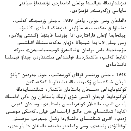
قىزىلداردىڭ ىقپالىندا بولعان ادامداردى تۇتقىنداۋ سياقتى
ساياسي وزگەرىستەر تۋعىزادى.
دالەلحان وسى جولى، ياعني 1939 -جىلى ۇرىمجىگە كەلىپ،
دەنساۋلىق مەكەمەسىنە جاۋاپتى قىزمەتكە الىنادى. گانسۋ،
چيڭحايعا اۋعان قازاقتاردى اتا جۇرتىنا قايتۋعا ۇگىتشى بولادى،
وسى جىلى 9-ايدا شينجاڭ دۋبان مەكەمەسىنىڭ اقىلشىسى
جۋجىنجيڭ باس بولعان «تەكسەرۋ كوميسسياسىمەن» بىرگە
التايعا كەلىپ، مالشىلاردىڭ قولىنداعى مىلتىقتاردى جيناۋ قيمىلىنا
قاتىناسادى.
1940 -جىلى ورىنسىز قوقاي كورسەتىپ، جوق جەردەن ءپاتۋا
تاپقان شىڭشىساي ۇكىمەتىنىڭ قىلىقتارىنا كەكتەنگەن
كوكتوعايداعى ەسىمحان باستاعان مالشىلار، شىڭشىسايدىڭ
كوكتوعايعا قويعان اكىمى شۇي ارليڭ باستاعان ون ەكى ادامنىڭ
باسىن الىپ، مالشىلار كوتەرىلىسىن باستايدى. وسىدان كەيىن
التايدا شىڭشىساي مەن حالىق اراسىنداعى قيان-كەسكى سوعىس
ۇدەپ، اقىرى شىڭشىساي مالشىلارعا وكىل جىبەرىپ سوعىستى
توقتاتۋدى وتىنەدى. وسى وكىلدەر ىشىندە دالەلقان دا بار ەدى،