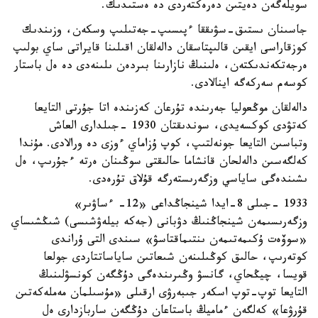
سويلەگەن دەيتىن دەرەكتەردى دە ەستىدىك.
جاسىنان ىستىق-سۋىققا ءپىسىپ-جەتىلىپ وسكەن، وزىندىك
كوزقاراسى ايقىن قالىپتاسقان دالەلقان اقىلىنا قايراتى ساي بولىپ
ەرجەتكەندىكتەن، ەلىنىڭ نازارىنا بىردەن ىلىنەدى دە ەل باستار
كوسەم سەركەگە اينالادى.
دالەلقان موڭعوليا جەرىندە تۇرعان كەزىندە اتا جۇرتى التايعا
كەتۋدى كوكسەيدى، سوندىقتان 1930 -جىلدارى العاش
وتباسىن التايعا جونەلتىپ، كوپ ۇزاماي ءوزى دە ورالادى. مۇندا
كەلگەسىن دالەلحان قانشاما حالىقتى سوڭىنان ەرتە ءجۇرىپ، ەل
ىشىندەگى ساياسي وزگەرىستەرگە قۇلاق تۇرەدى.
1933 -جىلى 8-ايدا شينجاڭداعى «12- ءساۋىر»
وزگەرىسىمەن شينجاڭنىڭ دۋبانى (جەكە بيلەۋشىسى) شىڭشىساي
«سوۆەت ۇكىمەتىمەن ىنتىماقتاسۋ» سىندى التى ۇراندى
كوتەرىپ، حالىق كوڭىلىنەن شىعاتىن ساياساتتاردى جولعا
قويسا، چيڭحاي، گانسۋ وڭىرىندەگى دۇڭگەن كونسۋلىنىڭ
التايعا توپ-توپ اسكەر جىبەرۋى ارقىلى «مۇسىلمان مەملەكەتىن
قۇرۋعا» كەلگەن ءماميڭ باستاعان دۇڭگەن ساربازدارى ەل