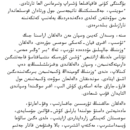
بۇگىنگى كۇنى قاقپاقىلعا ۇشىراپ وتىرعانىن العا تارتادى.
ءسويتىپ، جەڭىستىكتىڭ ناتيجەسىن جول ورتادان قوسىلعاندار
مەن سوۆەتتەن كەلدى دەگەندەردىڭ يەلەنىپ كەتكەنىنە
نارازىلىق بىلدىرەدى.
مىنە، وسىدان كەيىن وسپان مەن دالەلقان اراسىنا جىك
ءتۇسىپ، اقىرى قيان-كەسكى سوعىس جۇرەدى. دالەلقان
ءوزىنىڭ جالپىلىق مۇددەدە تۇرىپ، تەك ءبىر ءوڭىر ەمەس،
تۇتاس ەلدىڭ ازاتتىعى ءۇشىن كۇرەسكە ىنتىماقتاسۋ قاجەتتىگىن
دارىپتەگەنىمەن، وسپان دالەلقاندى «قىزىلشىلسىڭ» دەپ
كىنالاپ، ەندى ءوزىنىڭ گومينداڭ ۇكىمەتىمەن بىرىگەتىندىگىن
اشىق ايتادى. سوندىقتان دالەلحان سوۆەت ۇكىمەتىنەن مول
قارۋ-جاراق جانە اسكەري كۇش الىپ، اقىر سوڭىندا وسپاندى
التايدان قۋىپ شىعادى.
دالەلقان حالقىنىڭ تۇرمىسىن جاقسارتىپ، وقۋ-اعارتۋ،
مادەنيەتىن دامىتۋ جولىندا بارلىق كۇش-قۋاتىن جۇمسايدى،
سوعىستان كەيىنگى زارداپتاردى ازايتىپ، ەلدى ەگىن سالۋعا
ۇيىمداستىرىپ، مەكتەپ اشتىرىپ، بالا وقىتۋمەن قاتار جەتىم