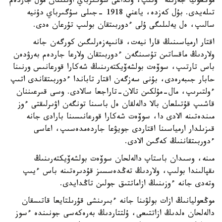
موڭعوليا جەرىنە ءوتىپ، ونداعى سۇگىرباي اۋىلىنان مول جاردەم
تىلەيدى. بۇل كەزدە، ياعني 1918 -جىلى سۇگىرباي دۇنيە
سالىپ، ەل يەلىلىگى ۇلى ءدوربىتقان بولىپ تۇرعان ەدى.
اقتار ارمياسىنىڭ قارا نيەت، قانىپەزەرلىگىن كورگەن جانە
ولاردىڭ ماقساتىن تۇسىنگەن ءدوربىتقان ولارعا جاردەم بەرۋدەن
باس تارتىپ، سوۆەت بولشەۆيكتەرىنىڭ شەكارا قورعانىس ورنىنا
حابار جىبەرەدى، بۇنى سەزگەن اقتار تاباندا ءدوربىتقاندى اتىپ
ءولتىرىپ، مال-مۇلكىن تالان-تاراجعا سالادى. وسى قىرعىننان
قاشىپ قۇتىلعان بالا دالەلقان ەل باسىنا تونگەن اۋىرلىقتى ءوز
مىندەتىنە الادى دا، سوۆەت شەكارا قورعانىسىنا بارادى جانە
قىزىلدار ارمياسىنا اقتاردى جويۋعا جاردەمدەسىپ، اعاسى
ءدوربىتقاننىڭ كەگىن الادى.
مىنە، وسىدان باستاپ دالەلحان سوۆەت بولشەۆيكتەرىنىڭ
ىقپالىندا بولىپ، ولاردىڭ تەڭدەسسىز قۇدىرەتىنە باس ءيىپ
وتەدى جانە ءوزىنىڭ ازاماتتىق جولىن تاڭدايدى.
موڭعوليانىڭ ازات بولۋىنا جانە ءبىرىنشى قۇرىلتايعا قاتىسقان
دالەلحان ەلدىڭ ازاتتىعى، ۇلتتاردىڭ بەرەكەسى جونىندە ءسوز