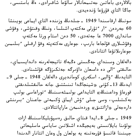
بالالاردى باعاتىن جەتىمحانالار سالۋعا شاقىرادى، ەڭ باستىسى،
جاڭا التاي قۇرۋعا ۇندەيدى.
سونىڭ ارقاسىندا 1949 -جىلدىڭ وزىندە التاي ايماعى بويىنشا
60 جەردەن ءار ءتۇرلى مەكتەپ اشىلسا، ونىڭ وقىتۋشى، وقۋشى
ساندارى 7000 عا جەتەدى، 50 دەن استام ورتا مەكتەپ
وقۋشىلارى قۇلجاعا بارىپ، جوعارى مەكتەپتە وقۋ ارقىلى ءبىلىمىن
جوعارىلاتۋعا اتتانادى.
دالەلقان وسىنداي جەڭىستى ەڭبەك ناتيجەلەرىنە داندايسىماي،
حالىقتى ءالى دە دامىعان داۋىرگە جەتكىزۋگە قۇلشىنادى.
التايدىڭ ءۋاليى، اسكەري كومانديرى دالەلقان 1948 -جىلى 9-
ايدىڭ 13-كۇنى «شينجاڭدا تىنىشتىق جانە حالىقشىلدىقتى
قورعاۋ وداعىنىڭ» التايداعى بولىمشەسىنىڭ ءتوراعاسى بولىپ
بەكىتىلىپ، وسى جىلى ءۇش ايماق ۇكىمەتى جاعىنان ءبىرىنشى
دارەجەلى «ازاتتىق» وردەنىمەن ماراپاتتالادى.
1949 -جىلى 8-ايدا قىتاي حالىق رەسپۋبليكاسىنىڭ ازات
بولۋىنا بايلانىستى بەيجيڭدە اشىلاتىن ساياسي ماسليحاتى
جيىنىنا قاتىسۋ قۇرمەتىنە يە بولعان ول وعان اتتانار الدىندا