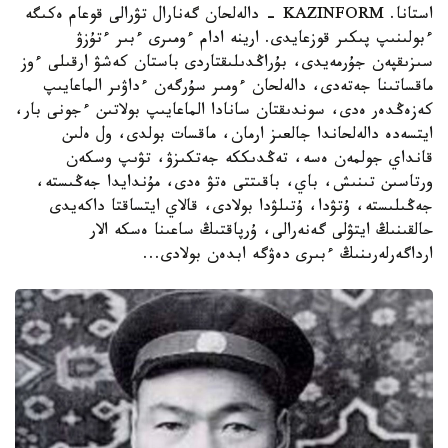
استانا. KAZINFORM - دالەلحان گەنارال تۋرالى قوعام ەكىگە
ءبولىنىپ پىكىر قوزعايدى. ارينە ادام ءومىرى ءبىر ءتۇزۋ
سىزىقپەن جۇرمەيدى، بۇراڭدىلىقتاردى باستان كەشۋ ارقىلى ءوز
ماقساتىنا جەتەدى، دالەلحان ءومىر سۇرگەن ءداۋىر الماعايىپ
كەزەڭدەر ەدى، سوندىقتان سانادا الماعايىپ بولاتىن ءجونى بار،
ايتسەدە دالەلحاندا جالعىز ارمان، ماقسات بولدى، ول ەلىن
قانداي جولمەن ەسە، تەڭدىككە جەتكىزۋ، تۋىپ وسكەن
ورتاسىن تىنىش، باي، باقىتتى ەتۋ ەدى، مۇندايدا جەڭىستە،
جەڭىلىستە، ۇتۋدا، ۇتىلۋدا بولادى، قالاي ايتساقتا داكەيدى
حالقىنىڭ ايتۋلى گەنەرالى، ۇرپاقتىڭ ساعىنا ەسكە الار
ارداگەرلەرىنىڭ ءبىرى دەۋگە ابدەن بولادى...