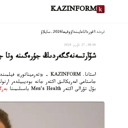
KAZINFORM
ترەند:
اقوردا
تاعايىنداۋ
وقيعا
2026-سايلاۋ
08:06, 27 ناۋرىز 2024
شۆارتسەنەگگەردىڭ جۇرەگىنە وتا ج
جاستاعى امەريكالىق اكتەر جانە بوديبيلدەر ارن
بۇل تۋرالى اكتەر Men’s Health باسىلىمىنا
بەرگ