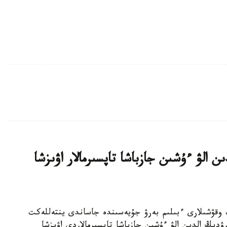
ن الۋ ءۇشىن جازباشا تاپسىرمالار اۋىزشا
جوعارى سىنىپ وقۋشىلارى ءبىلىم بەرۋ جۇيەسىندە جاساندى ينتەللەكت
ۋدىڭ الدىن الۋ ءۇشىن جازباشا تاپسىرمالاردى اۋىزشا