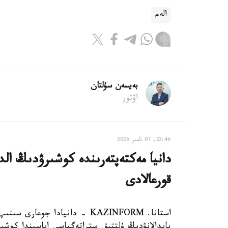
الەم
بەيسەن سۇلتان
اۆتور
22:46, 07 تامىز 2026
دانيا مەكتەپتەرىندە كوشىرۋدىڭ الدى
قورعالادى
استانا. KAZINFORM - دانيادا 
پايدالانۋدىڭ ۇلتتىق ستراتەگياسى اياسىندا كوشىر