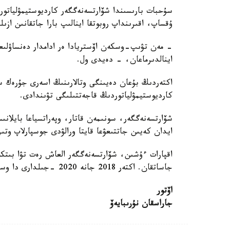
سۇحبات بارىسىندا شۆارتسەنەگگەر كارديوستيمۋلياتور و
ۇقساپ، اقىرىنداپ روبوتقا اينالىپ بارا جاتقانىن ازى
- مەن تۋىپ-وسكەن اۆستريادا ەر ادامدار دەنساۋلىعىن
اينالدىرماعان، - دەيدى ول.
اكتەردىڭ بۇعان دەيىنگى وتالارىنىڭ اسەرى جۇرەك س
كارديوستيمۋلياتوردىڭ قاجەتتىلىگى تۋىندادى.
شۆارتسەنەگگەر، سونىمەن قاتار، وپەراتسياعا بايلانىس
ايدان كەيىن جاتتىعۋعا قايتا ورالۋدى جوسپارلاپ وتىر
جاساتقان. اكتەر 2018 جانە 2020 -جىلدارى دا وسىنداي وتالاردى باستان كەشىردى.
اۆتور
جاراسقان نۇرىبايەۆ