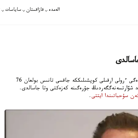
الەمدە
قازاقستان
ساياسات
ت
اسالدى
استانا. KAZINFORM - «تەرميناتور» فيلمىندەگى ءرولى ارقىلى كوپشىلىككە جاقسى تانىس بولعان 76
ولد شۆارتسەنەگگەردىڭ جۇرەگىنە كەزەكتى وتا جاسالدى.
ەن سۇحباتىندا ايتتى
.