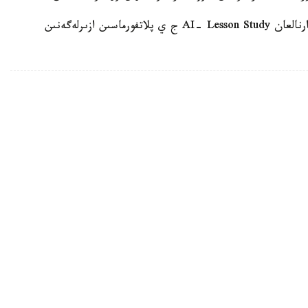
وسىعان دەيىن QyzPU ستۋدەنتتەرى پەداگوگتەرگە ارنالعان AI- Lesson Study ج ي پلاتفورماسىن ازىرلەگەنىن
ىق الۋ قۇقىعىن جويعىسى كەلەتىنىن