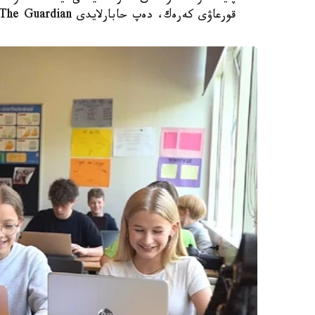
قورعاۋى كەرەك، دەپ حابارلايدى The Guardian.