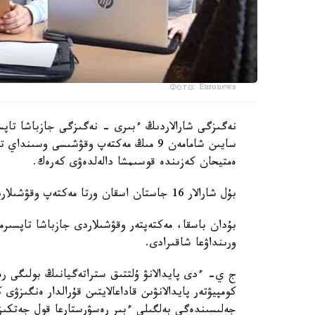
Фото: Euronews
نەگىزگى شارالاردىڭ ءبىرى - نەگىزگى جازباشا تاپسى
سايىن شامامەن 9 مىڭ مەكتەپ وقۋشىسى وس
ەمتيحان كەزىندە قوسىمشا دالەلدەۋى كەرەك.
بۇل شارالار 16 جاستان اسقان ورتا مەكتەپ وقۋشىلارىنا قاتىستى بولادى.
بۇدان باسقا، مەكتەپتەر وقۋشىلاردى جازباشا تاپسىرم
ورىنداۋعا شاقىرادى.
ج ي- ءدى پايدالانۋ ۇلتتىق ستراتەگيانىڭ بولىگى رەت
كومپيۋتەر پايدالانۋىن قاداعالايتىن قۇرالدار ەنگىزۋى
جەلىسىندەگى بەلگىلى ءبىر رەسۋرستارعا قول جەتكى