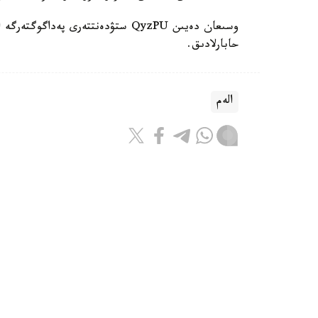
حابارلادىق.
الەم
باقىتجول كاكەش
اۆتور
17:08, 07 تامىز 2026
ترامپ ا ق ش-تا تۋۋ ارقىلى ازاماتت