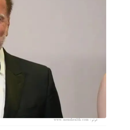
فوتو: www.menshealth.com