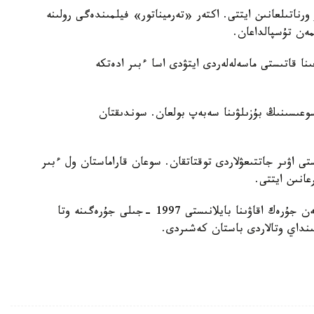
رناتىلعانىن ايتتى. اكتەر «تەرميناتور» فيلمىندەگى رولىنە
لمەن تۇسپالداعان.
ا قاتىستى ماسەلەلەردى ايتۋدى اسا ءبىر ادەتكە
وعىسىنىڭ بۇزىلۋىنا سەبەپ بولعان. سوندىقتان
تى اۋىر جاتتىعۋلاردى توقتاتقان. سوعان قاراماستان ول ءبىر
عانىن ايتتى.
اقپارات ءۇشىن، شۆارتسەنەگگەر العاش رەت تۋا بىتكەن جۇرەك اقاۋىنا بايلانىستى 1997 -جىلى جۇرەگىنە وتا