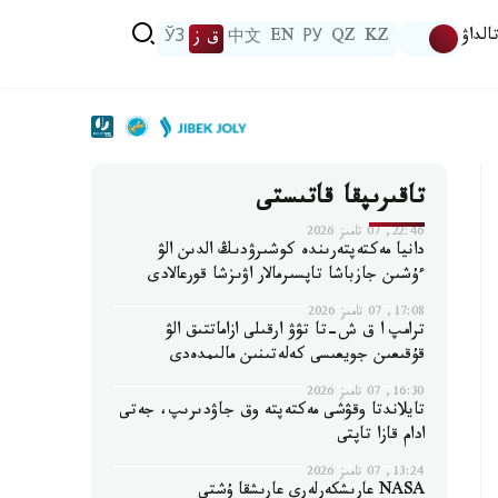
الداۋ
KZ
QZ
РУ
EN
中文
ق ز
ЎЗ
تاقىرىپقا قاتىستى
22:46, 07 تامىز 2026
دانيا مەكتەپتەرىندە كوشىرۋدىڭ الدىن الۋ
ءۇشىن جازباشا تاپسىرمالار اۋىزشا قورعالادى
17:08, 07 تامىز 2026
ترامپ ا ق ش-تا تۋۋ ارقىلى ازاماتتىق الۋ
قۇقىعىن جويعىسى كەلەتىنىن مالىمدەدى
16:30, 07 تامىز 2026
تايلاندتا وقۋشى مەكتەپتە وق جاۋدىرىپ، جەتى
ادام قازا تاپتى
13:24, 07 تامىز 2026
NASA عارىشكەرلەرى عارىشقا ۇشتى