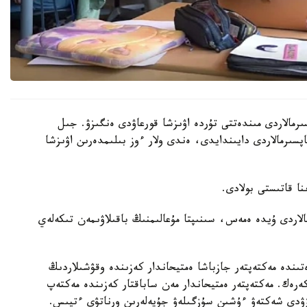
رمالاردى مىندەتتى تۇردە اۋىزشا قورعاۋدى ەنگىزۋ. جىل
ىنداي تاپسىرمالاردى دايىندايدى، ەندى ولار ءوز بىلىمدەرىن اۋىزشا
الاردى ۇيدە ەمەس، سىنىپتا مۇعالىمنىڭ باقىلاۋىمەن تىكەلەي
ىندە مەكتەپتەر جازباشا ەمتيحاندار كەزىندە وقۋشىلاردىڭ
 كەرەك. مەكتەپتەر ەمتيحاندار مەن ساباقتار كەزىندە مەكتەپ
زۋدى شەكتەۋ ءۇشىن سۇزگىلەۋ جۇيەلەرىن ورناتۋى ءتيىس.