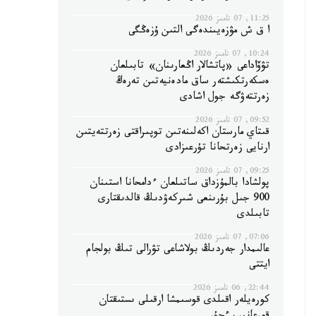
11:25, 07 تامىز 2026
ا ق ش مۋزەيىندەگى التىن ۇزەڭگى
10:24, 07 تامىز 2026
تۋۆاداعى «پاتشالار اڭعارىنان» تابىلعان
ەسكەرتكىشتەر ساق مادەنيەتىن تەرەڭ
زەرتتەۋگە جول اشادى
09:52, 07 تامىز 2026
قىتاي مارستان اكەلىنەتىن توپىراقتى زەرتتەيتىن
ارنايى زەرتحانا تۇرعىزادى
09:25, 07 تامىز 2026
پولشادا بالمۇزداق ساتىلعان ءدامحانا استىنان
900 جىل بۇرىنعى شىركەۋدىڭ قالدىقتارى
تابىلدى
07:06, 07 تامىز 2026
عالىمدار جەردىڭ بولاشاعى تۋرالى تىڭ بولجام
ايتتى
22:44, 06 تامىز 2026
كورەيلەر اقىلدى قوسىمشا ارقىلى ىستىقتان