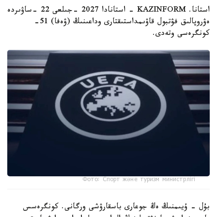
استانا. KAZINFORM - استانادا 2027 -جىلعى 22 -ساۋىردە
ەۋروپالىق فۋتبول قاۋىمداستىقتارى وداعىنىڭ (ۋەفا) 51-
كونگرەسى وتەدى.
Фото: Спорт және туризм министрлігі
بۇل - ۇيىمنىڭ ەڭ جوعارى باسقارۋشى ورگانى. كونگرەسس