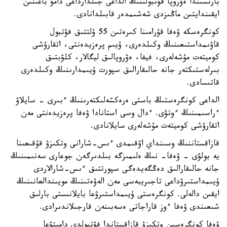
بارىسىندا ەۋروپا فۋتبولىنىڭ الداعى جىلدارداعى دامۋ باعىتىن
ايقىندايتىن ماڭىزدى شەشىمدەر قابىلدانادى.
كونگرەسكە ۋەفا قۇرامىنا كىرەتىن 55 ۇلتتىق فۋتبول
قاۋىمداستىعىنىڭ وكىلدەرى، ۇيىم پرەزيدەنتى، اتقارۋشى
كوميتەت مۇشەلەرى، فيفا، ەۋروپالىق ليگالار، كلۋبتىق
بىرلەستىكتەر جانە حالىقارالىق سپورت ۇيىمدارىنىڭ وكىلدەرى
قاتىسادى.
الداعى كونگرەستىڭ باستى ەرەكشەلىكتەرىنىڭ ءبىرى - سايلاۋ
ءراسىمىنىڭ ءوتۋى. ءدال وسى استانادا ۋەفا پرەزيدەنتى مەن
اتقارۋشى كوميتەت مۇشەلەرى سايلانادى.
قازاقستاننىڭ وسىنداي اۋقىمدى ءىس-شارانى وتكىزۋ قۇقىعىنا
يە بولۋى - ۋەفا- نىڭ ەلىمىزگە بىلدىرگەن جوعارى سەنىمىنىڭ
جانە حالىقارالىق دەڭگەيدەگى سپورتتىق ءىس-شارالاردى
ۇيىمداستىرۋداعى تاجىريبەسى مەن الەۋەتىنىڭ مويىندالعانىنىڭ
ايقىن دالەلى. كونگرەستى ۇيىمداستىرۋعا بايلانىستى بارلىق
شىعىندى ۋەفا ءوز قاراجاتى ەسەبىنەن قارجىلاندىرادى.
ۋەفا كونگرەسىن وتكىزۋ قازاقستاندا فۋتبولدى دامىتۋعا