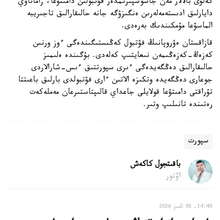
كەلۋى بالالار مەن جاسوسپىرىمدەر فۋتبولىن دامىتۋعا، زاماناۋي
دايارلىق ادىستەمەلەرىن ەنگىزۋگە جانە حالىقارالىق تاجىريبە
الماسۋعا مۇمكىندىك بەرەدى.
قازاقستان ەۋروپانىڭ فۋتبول كەڭىستىگىندەگى ءوز ورنىن
كەزەڭ-كەزەڭىمەن نىعايتىپ كەلەدى. بۇگىندە ەلىمىز
حالىقارالىق دەڭگەيدەگى ءىرى سپورتتىق ءىس-شارالاردى
جوعارى دەڭگەيدە وتكىزە الاتىن ءارى فۋتبولدى بارلىق باعىتتا
تۇراقتى دامىتۋعا قولايلى جاعداي قالىپتاستىرعان مەملەكەت
رەتىندە تانىلىپ وتىر.
سپورت
باقىتجول كاكەش
اۆتور
14:40, 05 تامىز 2026