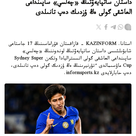
داستان ساتپايەۆتىڭ «چەلسي» ساپىنداعى
العاشقى گولى ەڭ ۇزدىك دەپ تانىلدى
استانا. KAZINFORM - قازاقستان قۇراماسىنىڭ 17 جاستاعى
شابۋىلشىسى داستان ساتپايەۆتىڭ لوندوننىڭ «چەلسي»
ساپىنداعى العاشقى گولى اتسستراليادا وتكەن Sydney Super
Cup ماۋسىمالدى ءتۋرنيرىنىڭ ەڭ ۇزدىك گولى دەپ تانىلدى،
دەپ حابارلايدى informsports.kz.