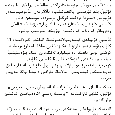
باعىتتالعان جۇيەلى جۇمىستىڭ زاڭدى جالعاسى بولماق. ەلىمىزدە
فۋتبول ينفراقۇرىلىمى جاڭعىرتىلىپ، بالالار مەن جاسوسپىرىمدەر
فۋتبولىن دامىتۋعا ەرەكشە كوڭىل بولىنۋدە. سونىمەن قاتار
كاسىبي كلۋبتاردى باسقارۋ تيىمدىلىگىن ارتتىرۋعا باعىتتالعان
رەفورمالار كەزەڭ- كەزەڭىمەن جۇزەگە اسىرىلىپ جاتىر.
كاسىبي فۋتبولدى كوممەرسيالاندىرۋدىڭ العاشقى كەزەڭىندە 11
كلۋب ينۆەستيتسيا تارتۋعا نەگىزدەلگەن جاڭا باسقارۋ مودەلىنە
كوشتى. وسى باعىتقا 80 ميلليارد تەڭگەدەن استام ينۆەستيتسيا
تارتىلدى. ەكىنشى كەزەڭدە تاعى 8 كاسىبي كلۋبتى
كوممەرتسيالاندىرۋ جوسپارلانىپ وتىر. بۇل كلۋبتاردىڭ قارجىلىق
دەربەستىگىن كۇشەيتىپ، سالانىڭ تۇراقتى دامۋىنا جاڭا سەرپىن
بەرەدى.
ەسكە سالساق، 4 -تامىزدا فرانسيانىڭ «پاري سەن-جەرمەن»
فۋتبول كلۋبى قازاقستاندا ءوزىنىڭ رەسمي اكادەمياسىن اشاتىنىن
جاريالادى.
الەمدىك فۋتبولداعى جەتەكشى برەندتەردىڭ ءبىرىنىڭ ەلىمىزگە