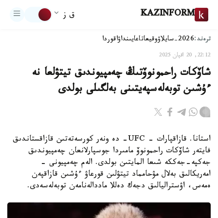
KAZINFORM
ق ز
ترەند:
2026-سايلاۋ
وقيعا
تاعايىنداۋ
اقوردا
22:12, 20 اقپان 2025
شاۆكات راحمونوۆتىڭ چەمپيوندىق تيتۋلعا نە
ءۇشىن توبەلەسپەيتىنى بەلگىلى بولدى
استانا. قازاقپارات - UFC- دە ونەر كورسەتەتىن قازاقستاندىق
فايتەر شاۆكات راحمونوۆ مامىردا جوسپارلانعان چەمپيوندىق
جەكپە-جەككە شىعا المايتىن بولدى. الەم چەمپيونى -
امەريكالىق بەلال مۋحامماد تيتۋلىن قورعاۋ ءۇشىن قازاقپەن
ەمەس، اۋستراليالىق دجەك دەللا ماددالەنامەن توبەلەسەدى.