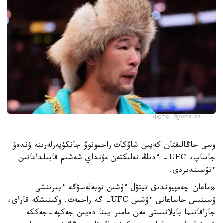
Фото: Sports.kz
وسى جاڭالىقتان كەيىن شاۆكات راحمونوۆ جانكۇيەرلەرىنە ۇندەۋ
جاساپ، UFC- ءدىڭ نەلىكتەن مۇنداي شەشىم قابىلداعانىن
ءتۇسىندىردى.
«ماعان چەمپيوندىق تيتۋل ءۇشىن توبەلەسۋگە ءبىرىنشى
ۇسىنىس جاساعانى ءۇشىن UFC- گە راحمەت. وكىنىشكە قاراي،
جاراقاتىما بايلانىستى مەن مامىر ايىنا دەيىن جەكپە-جەككە