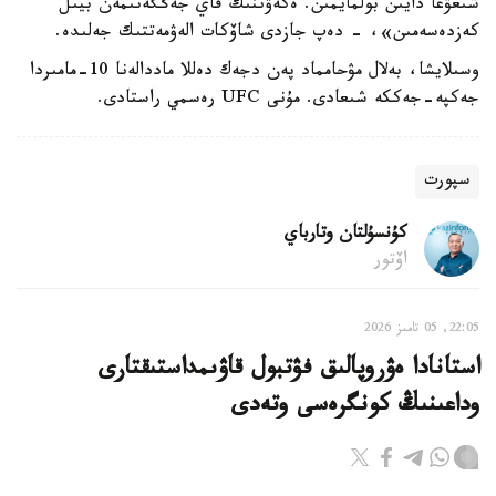
شىعۋعا دايىن بولمايمىن. ەكەۋىنىڭ قاي جەڭگەنىمەن بيىل
كەزدەسەمىن»، - دەپ جازدى شاۆكات الەۋمەتتىك جەلىدە.
وسىلايشا، بەلال مۋحامماد پەن دجەك دەللا ماددالەنا 10-مامىردا
جەكپە-جەككە شىعادى. مۇنى UFC رەسمي راستادى.
سپورت
كۇنسۇلتان وتارباي
اۆتور
22:05, 05 تامىز 2026
استانادا ەۋروپالىق فۋتبول قاۋىمداستىقتارى
وداعىنىڭ كونگرەسى وتەدى