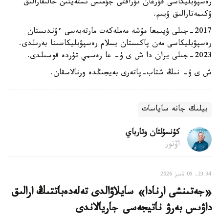
رەسپۋبليكاسى قۇرعان تۇراقتى جۇمىس ىستەيتىن حالىقارالىق
ۇكىمەتارالىق ۇيىم.
2017-جىلى ۇيىمعا مۇشە مەملەكەت مارتەبەسى ءۇندىستان
رەسپۋبليكاسى مەن پاكىستان يسلام رەسپۋبليكاسىنا بەرىلدى.
2023-جىلى يران دا ش ى ۇ- عا رەسمي تۇردە قوسىلدى.
ش ى ۇ- نىڭ شتاب-پاتەرى بەيجىڭدە ورنالاسقان.
بيلىك جانە ساياسات
كۇنسۇلتان وتارباي
اۆتور
23:34, 05 تامىز 2026
«جەتىنشى ارنادا» سايلاۋالدى تەلەدەباتتىڭ ارالىق
داۋىس بەرۋ ناتيجەسى جاريالاندى