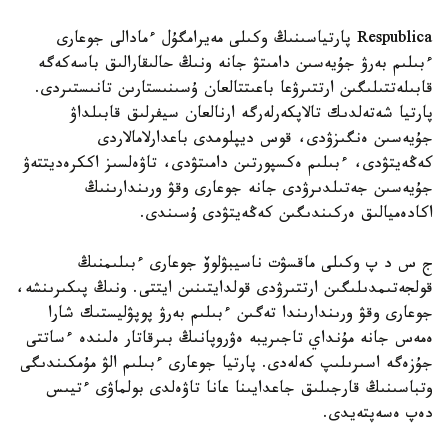
Respublica پارتياسىنىڭ وكىلى مەيرامگۇل ءمادالى جوعارى
ءبىلىم بەرۋ جۇيەسىن دامىتۋ جانە ونىڭ حالىقارالىق باسەكەگە
قابىلەتتىلىگىن ارتتىرۋعا باعىتتالعان ۇسىنىستارىن تانىستىردى.
پارتيا شەتەلدىك تالاپكەرلەرگە ارنالعان سيفرلىق قابىلداۋ
جۇيەسىن ەنگىزۋدى، قوس ديپلومدى باعدارلامالاردى
كەڭەيتۋدى، ءبىلىم ەكسپورتىن دامىتۋدى، تاۋەلسىز اككرەديتتەۋ
جۇيەسىن جەتىلدىرۋدى جانە جوعارى وقۋ ورىندارىنىڭ
اكادەميالىق ەركىندىگىن كەڭەيتۋدى ۇسىندى.
ج س د پ وكىلى ماقسۋت ناسيبۋلوۆ جوعارى ءبىلىمنىڭ
قولجەتىمدىلىگىن ارتتىرۋدى قولدايتىنىن ايتتى. ونىڭ پىكىرىنشە،
جوعارى وقۋ ورىندارىندا تەگىن ءبىلىم بەرۋ پوپۋليستىك شارا
ەمەس جانە مۇنداي تاجىريبە ەۋروپانىڭ بىرقاتار ەلىندە ءساتتى
جۇزەگە اسىرىلىپ كەلەدى. پارتيا جوعارى ءبىلىم الۋ مۇمكىندىگى
وتباسىنىڭ قارجىلىق جاعدايىنا عانا تاۋەلدى بولماۋى ءتيىس
دەپ ەسەپتەيدى.