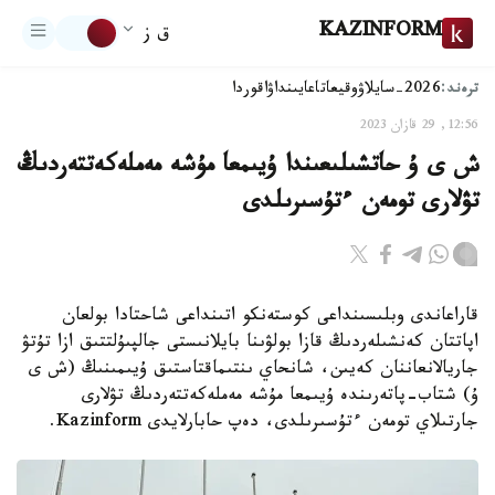
KAZINFORM
ق ز
ترەند:
2026-سايلاۋ
وقيعا
تاعايىنداۋ
اقوردا
12:56, 29 قازان 2023
ش ى ۇ حاتشىلىعىندا ۇيىمعا مۇشە مەملەكەتتەردىڭ
تۋلارى تومەن ءتۇسىرىلدى
قاراعاندى وبلىسىنداعى كوستەنكو اتىنداعى شاحتادا بولعان
اپاتتان كەنشىلەردىڭ قازا بولۋىنا بايلانىستى جالپىۇلتتىق ازا تۇتۋ
جاريالانعاننان كەيىن، شانحاي ىنتىماقتاستىق ۇيىمىنىڭ (ش ى
ۇ) شتاب-پاتەرىندە ۇيىمعا مۇشە مەملەكەتتەردىڭ تۋلارى
جارتىلاي تومەن ءتۇسىرىلدى، دەپ حابارلايدى Kazinform.