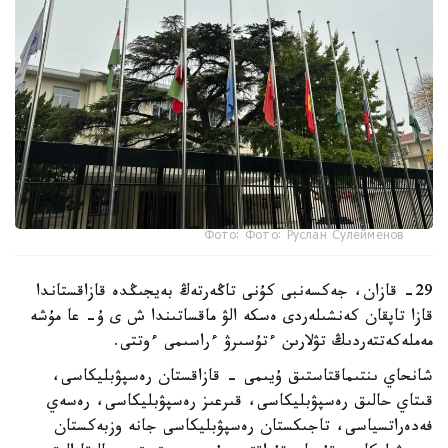
Фото: Фото: Руслан Сулейменов
29- قازان، جەكسەنبى كۇنى تاڭەرتەڭ بەيجىڭدە قازاقستاندا
قازا تاپقان كەنشىلەردى ەسكە الۋ ماقساتىندا ش ى ۇ- عا مۇشە
مەملەكەتتەردىڭ تۋلارىن ءتۇسىرۋ ءراسىمى ءوتتى.
شانحاي ىنتىماقتاستىق ۇيىمى - قازاقستان رەسپۋبليكاسى،
قىتاي حالىق رەسپۋبليكاسى، قىرعىز رەسپۋبليكاسى، رەسەي
فەدەراتسياسى، تاجىكستان رەسپۋبليكاسى جانە وزبەكستان