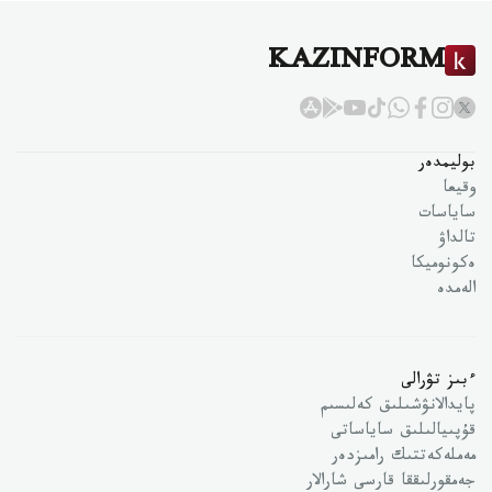
KAZINFORM
بوليمدەر
وقيعا
ساياسات
تالداۋ
ەكونوميكا
الەمدە
ءبىز تۋرالى
پايدالانۋشىلىق كەلىسىم
قۇپىيالىلىق ساياساتى
مەملەكەتتىك رامىزدەر
جەمقورلىققا قارسى شارالار