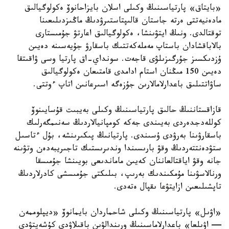
«بايتاق» پارتياسىنىڭ وكىلى اسلان بايزاحانوۆ ەكولوگيالىق
مادەنيەتتى ەرتە جاستان قالىپتاستىرۋدىڭ ماڭىزدىلىعىنا
توقتالدى. ونىڭ ايتۋىنشا، ەكولوگيالىق اعارتۋ جۇمىستارى
بالاباقشادان باستاپ مەملەكەتتىك باسقارۋ جۇيەسىنە دەيىن
ۇزدىكسىز جۇرگىزىلۋى قاجەت. سونداي-اق پارتيا وسى ۋاقىتقا
دەيىن 150 مىڭنان استام ادامدى قامتىعان ەكولوگيالىق
ساۋاتتىلىق باعدارلامالارىن جۇزەگە اسىرعانىن اتاپ ءوتتى.
قازاقستاننىڭ حالىق پارتياسىنىڭ وكىلى بەيبىت قۇسايىنوۆ
كوللەدجدەردى بەيىندى جەكە كومپانيالاردىڭ سەنىمگەرلىك
باسقارۋىنا بەرۋدى ۇسىندى. پارتيانىڭ پىكىرىنشە، بۇل ءتاسىل
ستۋدەنتتەردىڭ وقۋ بارىسىندا وندىرىستىك تاجىريبەدەن وتۋىنە
جانە وقۋ اياقتالعاننان كەيىن ماماندىعى بويىنشا جۇمىسقا
ورنالاسۋىنا مۇمكىندىك بەرىپ، بىلىكتى جۇمىسشى كادرلاردىڭ
تاپشىلىعىن ازايتۋعا ىقپال ەتەدى.
«اۋىل» پارتياسىنىڭ وكىلى شاحماردان بايمانوۆ «ديپلوممەن
— اۋىلعا» باعدارلاماسىنىڭ ورىندالۋىن باقىلاۋدى كۇشەيتۋدى