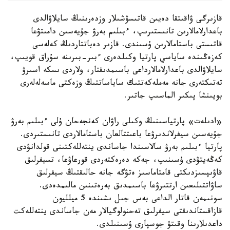
قازىرگى ۋاقىتقا دەيىن قاتىسۋشىلار وزدەرىنىڭ سايلاۋالدى
باعدارلامالارىن تانىستىرىپ، ءبىلىم بەرۋ جۇيەسىن دامىتۋعا
قاتىستى باستامالارىن ۇسىندى. قازىر دەباتتاردىڭ كەلەسى
كەزەڭىندە ساياسي پارتيا وكىلدەرى ءبىر-بىرىنە سۇراق قويىپ،
سايلاۋالدى باعدارلامالارداعى باسىمدىقتار، ولاردى ىسكە اسىرۋ
تەتىكتەرى جانە مەملەكەتتىك ساياساتتىڭ وزەكتى ماسەلەلەرى
بويىنشا پىكىر الماسىپ جاتىر.
«ادىلەت» پارتياسىنىڭ وكىلى راۋان كەنجەحان ۇلى ءبىلىم بەرۋ
جۇيەسىن سيفرلاندىرۋعا باعىتتالعان باستامالاردى تانىستىردى.
پارتيا ءبىلىم بەرۋ سالاسىندا جاساندى ينتەللەكتىنى قولدانۋدى
كەڭەيتۋدى ۇسىنىپ، جەكە دەرەكتەردى قورعاۋعا، تسيفرلىق
قاۋىپسىزدىكتى قامتاماسىز ەتۋگە جانە حالىقتىڭ سيفرلىق
ساۋاتتىلىعىن ارتتىرۋعا باسىمدىق بەرەتىنىن مالىمدەدى.
سونىمەن قاتار الداعى بەس جىل ىشىندە 5 ميلليون
قازاقستاندىقتى سيفرلىق تەحنولوگيالار مەن جاساندى ينتەللەكت
داعدىلارىنا وقىتۋ جوسپارى ۇسىنىلدى.