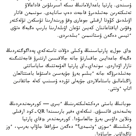
ۇسىندى. پارتيا باعدارلامانىڭ ىسكە اسىرىلۋىن قاداعالاۋ
تەتىكتەرىن جەتىلدىرۋ قاجەت دەپ سانايدى. سونىمەن قاتار
اۋىلدىق كۆوتا ارقىلى جوعارى وقۋ ورىندارىنا تۇسكەن تۇلەكتەر
وقۋىن اياقتاعاننان كەيىن تۋعان اۋىلدارىنا بارىپ ەڭبەك ەتۋى
ءتيىس دەگەن ۇستانىمىن ءبىلدىردى.
«اق جول» پارتياسىنىڭ وكىلى دۋلات تاستەكەي پەداگوگتەردىڭ
ەڭبەك جاعدايىن جاقسارتۋ جانە جالاقىسىن ارتتىرۋ قاجەتتىگىنە
نازار اۋداردى. سونداي-اق پارتيا الەۋمەتتىك ساياساتتى
جەتىلدىرۋگە جانە ءبىلىم بەرۋ جۇيەسىن دامىتۋعا باعىتتالعان
زاڭنامالىق باستامالاردى جۇيەلى تۇردە ۇسىنىپ كەلە جاتقانىن
اتاپ ءوتتى.
جوبانىڭ باستى ەرەكشەلىكتەرىنىڭ ءبىرى — كورەرمەندەردىڭ
بەلسەندى قاتىسۋى. تىكەلەي ەفير بارىسىندا QR-كود ارقىلى
ونلاين داۋىس بەرۋ جالعاسۋدا. كورەرمەندەر «قاي پارتيا
وكىلىنىڭ ءسوزى ءوتىمدى؟“ دەگەن سۇراققا جاۋاپ بەرىپ، ءوز
تاڭداۋىن جاساۋدا.