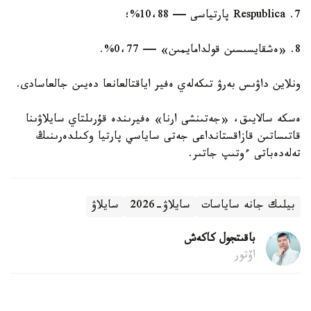
7. Respublica پارتياسى — 10،88%؛
8. «ەشقايسىسىن قولدامايمىن» — 0،77%.
ونلاين داۋىس بەرۋ تىكەلەي ەفير اياقتالعانعا دەيىن جالعاسادى.
ەسكە سالايىق، «جەتىنشى ارنا» ەفيرىندە قۇرىلتاي سايلاۋىنا
قاتىساتىن قازاقستانداعى جەتى ساياسي پارتيا وكىلدەرىنىڭ
تەلەدەباتى ءوتىپ جاتىر.
بيلىك جانە ساياسات
سايلاۋ-2026
سايلاۋ
باقىتجول كاكەش
اۆتور