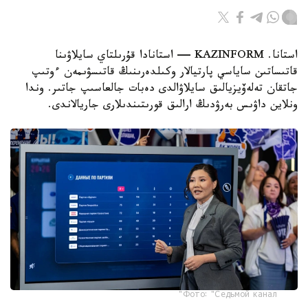
استانا. KAZINFORM — استانادا قۇرىلتاي سايلاۋىنا
قاتىساتىن ساياسي پارتيالار وكىلدەرىنىڭ قاتىسۋىمەن ءوتىپ
جاتقان تەلەۆيزيالىق سايلاۋالدى دەبات جالعاسىپ جاتىر. وندا
ونلاين داۋىس بەرۋدىڭ ارالىق قورىتىندىلارى جاريالاندى.
Фото: "Седьмой канал"