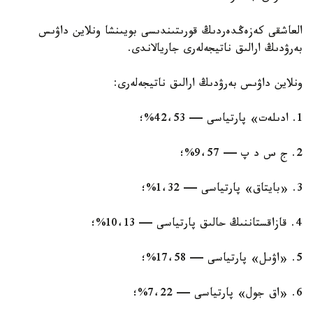
العاشقى كەزەڭدەردىڭ قورىتىندىسى بويىنشا ونلاين داۋىس
بەرۋدىڭ ارالىق ناتيجەلەرى جاريالاندى.
ونلاين داۋىس بەرۋدىڭ ارالىق ناتيجەلەرى:
1. ادىلەت» پارتياسى — 42،53%؛
2. ج س د پ — 9،57%؛
3. «بايتاق» پارتياسى — 1،32%؛
4. قازاقستاننىڭ حالىق پارتياسى — 10،13%؛
5. «اۋىل» پارتياسى — 17،58%؛
6. «اق جول» پارتياسى — 7،22%؛