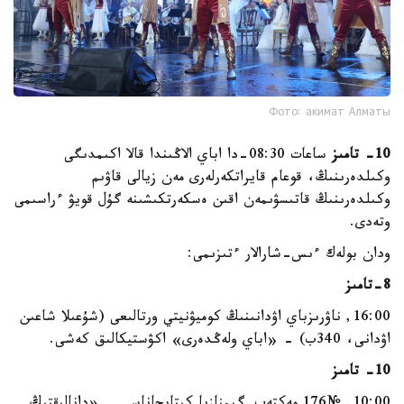
Фото: акимат Алматы
10- تامىز
ساعات 08:30-دا اباي الاڭىندا قالا اكىمدىگى
وكىلدەرىنىڭ، قوعام قايراتكەرلەرى مەن زيالى قاۋىم
وكىلدەرىنىڭ قاتىسۋىمەن اقىن ەسكەرتكىشىنە گۇل قويۋ ءراسىمى
وتەدى.
ودان بولەك ءىس-شارالار ءتىزىمى:
8-تامىز
16:00, ناۋرىزباي اۋدانىنىڭ كوميۋنيتي ورتالىعى (شۇعىلا شاعىن
اۋدانى، 340ب) - «اباي ولەڭدەرى» اكۋستيكالىق كەشى.
10- تامىز