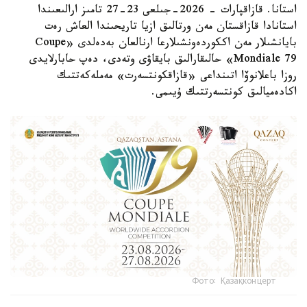
استانا. قازاقپارات - 2026-جىلعى 23-27 تامىز ارالىعىندا
استانادا قازاقستان مەن ورتالىق ازيا تاريحىندا العاش رەت
بايانشىلار مەن اككوردەونشىلارعا ارنالعان بەدەلدى «Coupe
Mondiale 79» حالىقارالىق بايقاۋى وتەدى، دەپ حابارلايدى
روزا باعلانوۆا اتىنداعى «قازاقكونتسەرت» مەملەكەتتىك
اكادەميالىق كونتسەرتتىك ۇيىمى.
Фото: Қазақконцерт