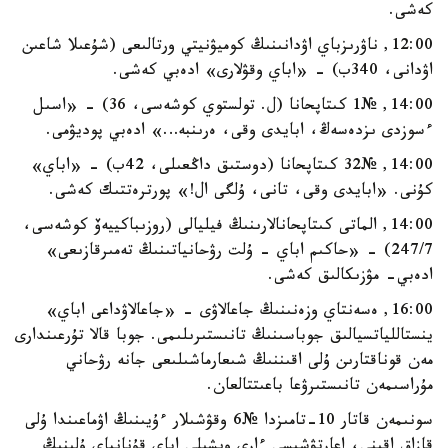
كەشى.
12:00, ناۋرىزباي اۋدانىنىڭ كوميۋنيتي ورتالىعى (شۇعىلا شاعىن
اۋدانى، 340ب) - «اباي وقۋلارى» ادەبي كەشى.
14:00, №1 كىتاپحانا (ل. تولستوي كوشەسى، 36) - «اسىل
ءسوزدى ىزدەسەڭ، ابايدى وقى، ەرىنبە…» ادەبي پوديۋمى.
14:00, №32 كىتاپحانا (دوستىق داڭعىلى، 42ب) - «اباي»
كۇنى. «ابايدى وقى، تانى، ۇلگى ال!» پورترەتتىك كەشى.
14:00, الماتى كىتاپحانالارىنىڭ فيليالى (روزىباكييەۆ كوشەسى،
247/7) - «حاكىم اباي - ۇلت رۋحانياتىنىڭ تەمىرقازىعى»
ادەبي- مۋزىكالىق كەشى.
16:00, ەسەنتاي وزەنىنىڭ جاعالاۋى - «جاعالاۋداعى اباي»
ينستاللياتسيالىق جوباسىنىڭ تانىستىرىلىمى. جوبا قالا تۇرعىندارى
مەن قوناقتارىن ۇلى اقىننىڭ شىعارماشىلىعى جانە رۋحاني
مۇراسىمەن تانىستىرۋعا باعىتتالعان.
سونىمەن قاتار 10-تامىزدا №6 وقۋشىلار ءۇيىنىڭ اۋماعىندا ۇلى
قازاق اقىنى، اعارتۋشىسى ءارى ويشىلى اباي قۇنانباي ۇلىنىڭ