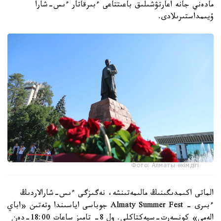
مادەني جانە اعارتۋشىلىق باعىتتاعى ءبىرقاتار ءىس-شارا
ۇيىمداستىرىلادى.
Фото: Алматы әкімдігі
الماتى اكىمدىگىنىڭ مالىمەتىنشە، نەگىزگى ءىس-شارالاردىڭ
ءبىرى - Almaty Summer Fest جوباسى اياسىندا وتەتىن «اباي
الەمى» كونسەرت-سپەكتاكلى. ول 8- تامىز ساعات 18:00-دەن