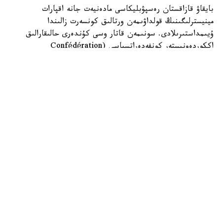
بايقاۋ قازاقستان رەسپۋبليكاسى مادەنيەت جانە اقپارات
مينيسترلىگىنىڭ قولداۋىمەن ورتالىق كونسەرت زالىندا
ۇيىمداستىرىلادى. سونىمەن قاتار وسى كۇندەرى حالىقارالىق
اككوردەونيستەر كونفەدەراتسياسى (Confédération
Internationale des Accordéonistes, CIA) دەلەگاتتارىنىڭ
156-كونگرەسى وتەدى.
«Coupe Mondiale» - بايان جانە اككوردەون ونەرى
سالاسىنداعى الەمدەگى ەڭ بەدەلدى ءارى كونە حالىقارالىق
بايقاۋلاردىڭ ءبىرى. العاش رەت 1938-جىلى ۇيىمداستىرىلعان
بۇل دودا بۇگىندە الەمنىڭ تۇكپىر-تۇكپىرىنەن كەلگەن ۇزدىك
ورىنداۋشىلاردىڭ باسىن قوساتىن كاسىبي الاڭعا اينالعان.
بايقاۋعا حالىقارالىق دەڭگەيدەگى مۋزىكانتتار مەن مادەنيەت
قايراتكەرلەرى قاتىسادى. ساراپشىلار 21 ەلدەن كەلسە،
قاتىسۋشىلار 16 ەلدەن ءوتىنىم بەرگەن. ولاردىڭ قاتارىندا
اۆستراليا، اقش، گەرمانيا، يتاليا، فرانسيا، قىتاي، وڭتۇستىك
كورەيا، ۇلى بريتانيا، تۇركيا، قازاقستان جانە باسقا دا
مەملەكەتتەردىڭ وكىلدەرى بار.