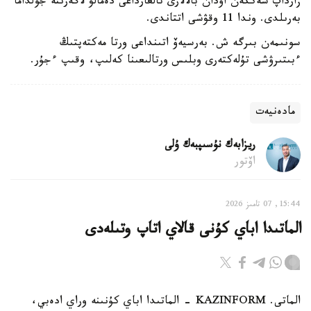
زارداپ شەككەن اۋدان بالالارى تالعارداعى دەمالۋ لاگەرىنە جولداما
بەرىلدى. وندا 11 وقۋشى اتتاندى.
سونىمەن بىرگە ش. بەرسيەۆ اتىنداعى ورتا مەكتەپتىڭ
ءبىتىرۋشى تۇلەكتەرى وبلىس ورتالىعىنا كەلىپ، وقىپ ءجۇر.
مادەنيەت
ريزابەك نۇسىپبەك ۇلى
اۆتور
15:44, 07 تامىز 2026
الماتىدا اباي كۇنى قالاي اتاپ وتىلەدى
الماتى. KAZINFORM - الماتىدا اباي كۇنىنە وراي ادەبي،