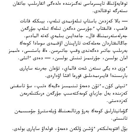
توقايەۆتىڭ تاپسىرماسى نەگىزىندە ەلدەگى اتقارىلىپ جاتقان
ىستەرگە توقتالدى.
— بالا كەزدەن باستاپ تىلەۋىمدى تىلەپ، بيىككە قانات
قاعىپ، قالىقتاپ ءجۇرسىن دەگەن تىلەك تىلەپ جۇرگەن
جەرلەستەرىمنىڭ قال- جاعدايىن بىلمەي كەتە المادىم.
جاڭالىقتاردان مەملەكەت تاراپىنان اۋقىمدى سومادا كومەك
بەرىلىپ جاتىر دەگەندى وقىپ جاتىرمىن. ەڭ باستىسى، ەلىمىز
امان بولسىن، جۇرتىمىز تىنىش بولسىن، — دەدى ءانشى.
ءوزى دە يگى ىستەن شەت قالماي، تۋعان جەرىنە ساپارى
بارىسىندا قايىرىمدىلىق قورعا اقشا اۋداردى.
ءتىپتى كۇن-ءتۇن دەمەۋ تىنىمسىز ەڭبەك ەتىپ، سۋ تاسقىنى
كەزىندە بەل جازباي كومەكتەسىپ جۇرگەن ەرىكتىلەرمەن
كەزدەستى.
گۋمانيتارلىق كومەك بەرۋ ورتالىعىنىڭ ۇيلەستىرۋ جۇمىسىمەن
تانىستى.
بۇل اقتوبەلىكتەر ءۇشىن ۇلكەن دەمەۋ، قولداۋ ساپارى بولدى.