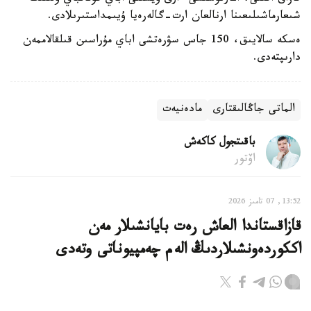
شىعارماشىلىعىنا ارنالعان ارت-گالەرەيا ۇيىمداستىرىلادى.
ەسكە سالايىق، 150 جاس سۋرەتشى اباي مۇراسىن قىلقالاممەن
دارىپتەدى.
الماتى جاڭالىقتارى
مادەنيەت
باقىتجول كاكەش
اۆتور
13:52, 07 تامىز 2026
قازاقستاندا العاش رەت بايانشىلار مەن
اككوردەونشىلاردىڭ الەم چەمپيوناتى وتەدى