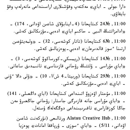
10:00, №176 مەكتەپ-گيمنازيا كىتاپحاناسى - «دانالىقتىڭ
دارا جولى - اباي» مەكتەپ وقۋشىلارى اراسىنداعى مانەرلەپ وقۋ
بايقاۋى.
11:00, №24 كىتاپحانا (4-اينابۇلاق شاعىن اۋدانى، 174) -
«ادامزاتتىڭ الىبى - حاكىم اباي» ادەبي-مۋزىكالىق كەشى.
11:00, №6 كىتاپحانا (تاتار كوشەسى، 32) - «ولمەيتۇعىن
ارتىنا ءسوز قالدىرعان» ادەبي-پوەزيالىق كەشى.
11:00, №14 كىتاپحانا (ريمسكي-كورساكوۆ كوشەسى، 3) -
«اباي مۇراسى - ۇلتتىڭ رۋحاني قازىناسى» تانىمدىق ساعاتى.
11:00, №29 كىتاپحانا (وربيتا-4 ش/ا، 10) - «ۇلى دالا ءۇنى
- اباي» ادەبي-مۋزىكالىق كەشى.
11:00, مۇحتار اۋەزوۆ اتىنداعى كىتاپحانا (اباي داڭعىلى، 141)
- «اباي مۇراسى جانە قازىرگى جاستار: رۋحاني جاڭعىرۋ مەن
جاڭا كوزقاراس» تاقىرىبىنداعى دوڭگەلەك ۇستەل.
11:00, Alatau Creative Hub ورتالىعى (نۇركەنت شاعىن
اۋدانى، 5/11) - «اباي ءسوزى - ۇرپاققا امانات» پوەزيا