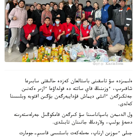
Фото: Kazinform
ەلىمىزدە سۋ تاسقىنى باستالعان كەزدە حالىقتى سابىرعا
شاقىرىپ، ءوزىنىڭ قاي ساتتە دە قولداۋعا ءازىر ەكەنىن
جەتكىزگەن ءانشى ديماش قۇدايبەرگەن بۇگىن اقتوبە وبلىسىنا
كەلدى.
ول الدىمەن باسپاناسىنا سۋ كىرگەن قامكوڭىل جەرلەستەرىنە
دەمەۋ بولىپ، ولاردىڭ جانىنان تابىلدى.
جىلى ءسوزىن ارناپ، مەملەكەت باسشىسى قاسىم-جومارت