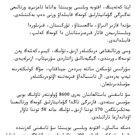
ايتا كەتەيىك، اقتوبە وبلىسى بويىنشا «اناعا تاعزىم» ورتالىعى
نەگىزگى گۋمانيتارلىق كومەك قابىلداۋ ورنى دەپ بەكىتىلدى.
مۇندا قازىر اتىراۋ، ماڭعىستاۋ، تۇركىستان، قىزىلوردا
وبلىستارىمەن قاتار قىرعىزستاننان دا كومەك كەلىپ،
قابىلداندى.
وسى ورتالىقتاعى ەرىكتىلەر ازىق-تۇلىك، كيىم-كەشەك پەن
توسەك-ورىندى، گيگيەنالىق زاتتاردى سۇرىپتاپ، ازىرلەيدى.
سۇرانىس تۇسكەن ساتتە بىردەن جيناقتاپ، جۇك كولىكتەرىنە
تيەپ بەرەدى. ال تاسىمالداۋ قىزمەتىنە اۆتوەرىكتىلەر
جۇمىلدىرىلعان.
سۋ تاسقىنى باستالعاننان بەرى 8600 ۆولونتەر تاۋلىك بويى
جۇمىس ىستەدى. قازىرگى تاڭدا گۋمانيتارلىق كومەك ورتالىعىنا
جەتكىزىلگەن 170 توننا ازىق-تۇلىك جانە 50 توننا تاۋار
اۋداندارعا تاراتىلدى.
ەسكە سالساق، اقتوبە وبلىسى بويىنشا سۋ تاسقىنى كەزىندە