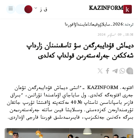
KAZINFORM
ق ز
ترەند:
2026-سايلاۋ
وقيعا
تاعايىنداۋ
اقوردا
18:58, 09 ءساۋىر 2024
ديماش قۇدايبەرگەن سۋ تاسقىنىنان زارداپ
شەككەن جەرلەستەرىن قولداپ كەلدى
اقتوبە. KAZINFORM -ءانشى ديماش قۇدايبەرگەن تۋعان
جەرى اقتوبەگە كەلدى. ول ساياجاي اۋماعىندا تۇراتىن، ءبىراق
قازىر باسپاناسىن تاستاپ № 40 مەكتەپتە ۋاقىتشا تۇرىپ جاتقان
تۇرعىندارمەن كەزدەستى. وسىلايشا قيىن ساتتە جەرلەستەرىمەن
بىرگە ەكەنىن جەتكىزىپ، قايىرىمدىلىق قورىنا قارجى اۋداردى.