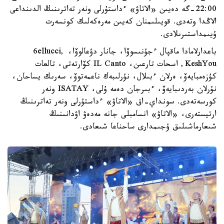
22:00-گە دەيىن «الاتاۋ» ءداستۇرلى ونەر تەاترىنىڭ الدىنداعى
الاڭدا وتەدى. قويىلىمنان كەيىن مەرەكەلىك كونسەرت
ۇيىمداستىرىلادى.
باعدارلامادا ماقپال ءجۇنىسوۆا، جانار دۋعالوۆا، 6ellucci,
KeshYou, اسحات تارعىن، IL Canto كۆارتەتى، تالعات
كۇزەمبايەۆ، ەرلان ءبىلال، نۇرلىبەك ناعمەتوۆ، سەرىك يساحان،
نۇرلان بەردىبايەۆ، ءبىرجان دەمە ۇلى، ISATAY ونەر
كورسەتەدى. سونداي-اق «الاتاۋ» ءداستۇرلى ونەر تەاترىنىڭ
ارتيستەرى، «الاتاۋ» انسامبلى جانە مەدەۋ اۋدانىنىڭ
شىعارماشىلىق ۇجىمدارى ساحناعا شىعادى.