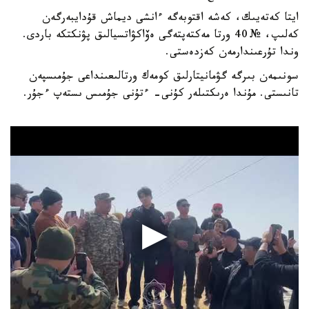
ايتا كەتەيىك، كەشە اقتوبەگە ءانشى ديماش قۇدايبەرگەن
كەلىپ، № 40 ورتا مەكتەپتەگى ەۆاكۋاتسيالىق پۋنكتكە باردى.
وندا تۇرعىندارمەن كەزدەستى.
سونىمەن بىرگە گۋمانيتارلىق كومەك ورتالىعىنداعى جۇمىسپەن
تانىستى. مۇندا ەرىكتىلەر كۇنى- ءتۇنى جۇمىس ىستەپ ءجۇر.