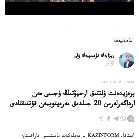
مادەنيەت
ريزابەك نۇسىپبەك ۇلى
اۆتور
14:54, 05 تامىز 2026
پرەزيدەنت ۇلتتىق ارحيۆتىڭ ۇجىمى مەن
ارداگەرلەرىن 20 جىلدىق مەرەيتويمەن قۇتتىقتادى
استانا. KAZINFORM - مەملەكەت باسشىسى قازاقستان