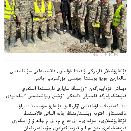
Фото: МЧС РК
قۇتقارۋشىلار قازىرگى ۋاقىتتا قۇلسارى قالاسىنداعى سۋ تاسقىنى
سالدارىن جويۋ بويىنشا جۇمىس جۇرگىزىپ جاتىر.
ديماش قۇدايبەرگەن ءوزىنىڭ ساپارى بارىسىندا اسكەري
قىزمەتكەرلەرگە قاجىرلى ەڭبەگى ءۇشىن ريزاشىلىعىن ءبىلدىردى.
ايتا كەتەيىك، اۋماقتاعى اۆاريالىق قۇتقارۋ جۇمىسىنا اتىراۋ،
ماڭعىستاۋ، اقتوبە وبلىستارىنىڭ جانە الماتى قالاسىنىڭ
قۇتقارۋشىلارى، سونداي- اق ت ج م، ق م جانە ۇ ۇ اسكەري
قىزمەتشىلەرى مەن ج ا و قىزمەتكەرلەرى جۇمىلدىرىلعان.