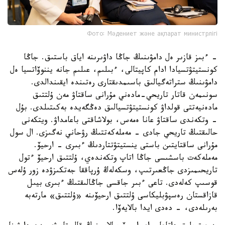
Фото: Мәдениет және ақпарат министрлігі
- ءبىز قازىر ەل دامۋىنىڭ جاڭا داۋىرىنە اياق باستىق. جاڭا
كونستيتۋتسيادا ادام كاپيتالى، ءبىلىم، عىلىم جانە يننوۆاتسيا ەل
دامۋىنىڭ ستراتەگيالىق باسىمدىقتارى رەتىندە ايقىندالدى.
سونىمەن قاتار تاريحي-مادەني مۇرانى ساقتاۋ مەن ۇلتتىق
مادەنيەتتى قولداۋ كونستيتۋتسيالىق دەڭگەيدە بەكىتىلدى. بۇل
- وتكەندى ساقتاۋ عانا ەمەس، بولاشاقتى باعامداۋ. ويتكەنى
حالىقتىڭ تاريحي جادى - مەملەكەتتىڭ رۋحاني نەگىزى. ال سول
مۇرانى ساقتايتىن باستى ينستيتۋتتاردىڭ ءبىرى - ارحيۆ.
مەملەكەت باسشىسى جاڭا اتاپ وتكەندەي، ۇلتتىق ارحيۆ ءتول
تاريحىمىزدى جاڭعىرتىپ، وسكەلەڭ ۇرپاققا جەتكىزۋدە زور ۇلەس
قوسىپ كەلەدى. تاعى ءبىر جاقسى جاڭالىقتىڭ ءبىرى بيىل
قازاقستان رەسپۋبليكاسى ۇلتتىق ارحيۆىنە «ۇلتتىق» مارتەبە
بەرىلەدى، - دەدى ايدا بالايەۆا.