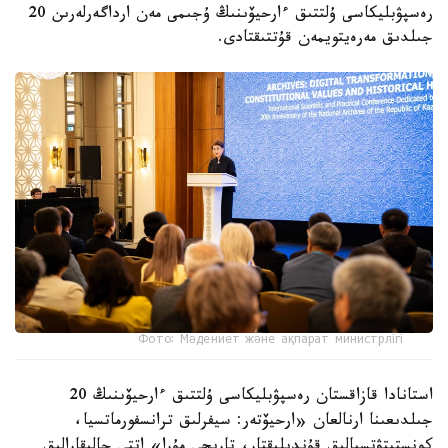
رەسپۋبليكاسى ۇلتتىق ءارحيۆىنىڭ ۇجىمى مەن ارداگەرلەرىن 20
جىلدىق مەرەيتويمەن قۇتتىقتادى.
Фото: Мәдениет және ақпарат министрлігі
استانادا قازاقستان رەسپۋبليكاسى ۇلتتىق ءارحيۆىنىڭ 20
جىلدىعىنا ارنالعان «ارحيۆتەر: سيفرلىق ترانسفورماتسيا،
كونستيتۋتسيالىق قۇندىلىقتار، تاريحي مۇرا» اتتى حالىقارالىق