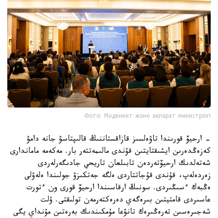
Фото: Мәдениет және ақпарат министрлігі
- ارحيۆ قورىندا تاۋەلسىز قازاقستاننىڭ قالىپتاسۋ جانە دامۋ
كەزەڭدەرىن ايشىقتايتىن قۇندى مالىمەتتەر بار. مەكەمە ماماندارى
شەتەلدىك ارحيۆتەردەن تابىلعان تاريحي جادىگەرلەردى
زەردەلەپ، قۇندى قۇجاتتاردى ەلگە جەتكىزۋ جولىندا ەلەۋلى
ەڭبەك ءسىڭىردى. سونىڭ ارقاسىندا ارحيۆ قورى ون ءتورت
عاسىردى قامتيتىن بىرەگەي دەرەكتەرمەن تولىقتى. ۇلت
شەجىرەسىن تەرەڭىرەك تانۋعا مۇمكىندىك بەرەتىن مۇنداي يگى