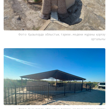
Фото: Қызылорда облыстық тарихи-мәдени мұраны қорғау
орталығы