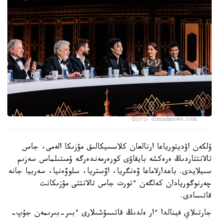
Фото: dimashnews.com
ۇلكەن اۋديتورياعا ارنالعان كلاسسيكالىق مۋزىكا الەمى، جاس
تالانتتاردىڭ ەرەكشە بايقاۋى كورەرمەندەرگە ۇمىتىلماس سەزىم
سىيلايدى. باعدارلاماعا ۆەنگريا، اۆستريا، سلوۆەنيا، سەربيا جانە
چەرنوگوريادان كەلگەن ءتورت جاس تالانتتى مۋزىكانت
قاتىسادى.
جارتىلاي فينالدا ءار ەلدىڭ قاتىسۋشىلارى ءبىر-بىرىمەن جۇپ-