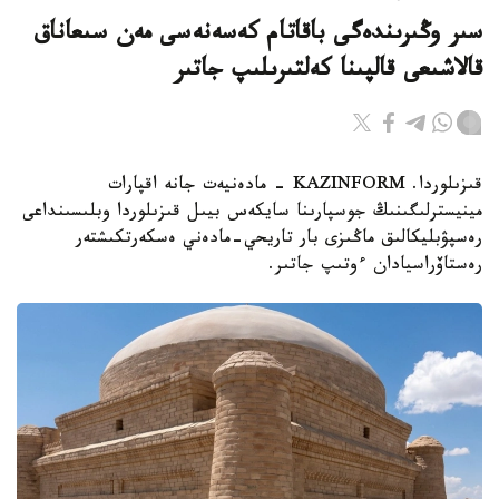
سىر وڭىرىندەگى باقاتام كەسەنەسى مەن سىعاناق
قالاشىعى قالپىنا كەلتىرىلىپ جاتىر
قىزىلوردا. KAZINFORM - مادەنيەت جانە اقپارات
مينيسترلىگىنىڭ جوسپارىنا سايكەس بيىل قىزىلوردا وبلىسىنداعى
رەسپۋبليكالىق ماڭىزى بار تاريحي-مادەني ەسكەرتكىشتەر
رەستاۆراسيادان ءوتىپ جاتىر.