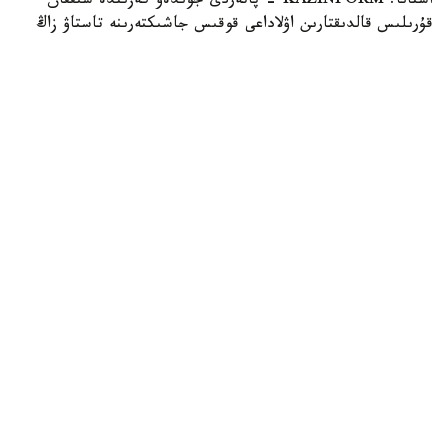
استانا. KAZINFORM - پاتەردى جوندەۋ كەزىندە شىققان
قۇرىلىس قالدىقتارىن اۋلاداعى قوقىس جاشىكتەرىنە تاستاۋ زاڭ
تالاپتارىنا قايشى كەلەدى. زاڭگەر باقتيار كارىم مۇنداي
قالدىقتاردى قالاي دۇرىس شىعارۋ كەرەگىن جانە تالاپتى
بۇزعاندارعا قانداي جاۋاپكەرشىلىك قاراستىرىلعانىن Jibek Joly
تەلەارناسىنىڭ باعدارلاماسىندا ءتۇسىندىردى.
Фото: Pexels