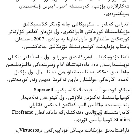
شەكارالاردى بۇزىپ، كەرىسىنشە ءبىر-ءبىرىن ۇيلەسىمدى
بىرىكتىرەدى.
اندراس كەللەر - سكريپكاشى جانە ۆەنگر كلاسسيكالىق
مۋزىكاسىنىڭ كورنەكتى قايراتكەرى. ول قۇرعان كەللەر كۆارتەتى
كوپتەگەن حالىقارالىق ماراپاتتارعا يە بولدى. 2007-جىلدان
باستاپ بۋداپەشت كونسەرتىنىڭ مۋزىكالىق جەتەكشىسى.
ەلەنا دۋدوچكينا - امەريكاندىق سوپرانو. ول ساحناداعى ايگىلى
قويىلىمدارىمەن دە، مادەنيەتتىڭ ادام ومىرىندەگى ماڭىزدىلىعىن
جاھاندىق دەڭگەيدە ناسيحاتتاۋىمەن دە تانىمال. ول بۇكىل
الەمدە: كارنەگي حوللىنان مارين تەاترىنا دەيىن ونەر كورسەتتى.
ميككو كوديسويا - فيندىك كاسىپكەر، Supercell
كومپانياسىنىڭ نەگىزىن قالاۋشى. ول كينو مەن تەلەديدار
وندىرىسىندە جاڭالىق الىپ كەلگەن الدىڭعى قاتارلى
كامەراىشىلىك ۆيزۋالدى ەففەكتىلەرگە ماماندانعان Fireframe
Studios كومپانياسىن قۇردى.
قازاقستاندىق مۋزىكانت ديماش قۇدايبەرگەن «Virtuosos»