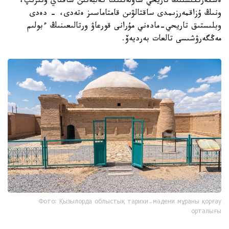
ەسكەرتكىشتىڭ تاريحي ساۋلەتتىك كەلبەتىن ساقتاي وتىرىپ،
ونىڭ ۇزاقمەرزىمدى ساقتالۋىن قامتاماسىز ەتەدى، - دەدى
وبلىستىق تاريحي-مادەني مۇرانى قورعاۋ ورتالىعىنىڭ ءبولىم
مەڭگەرۋشىسى تالعات بەرديەۆ.
Фото: Қызылорда облыстық тарихи-мәдени мұраны қорғау
орталығы