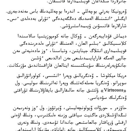
جانرلاردا مىڭداعان قويىلىمدارعا قاتىسقان.
ۆەرونيكا بەرتي بوچەللي - اندرەا بوچەلليدىڭ باس مەنەدجەرى.
ايگىلى ءانشىنىڭ الەمدىك دەڭگەيدەگى ءتۇرلى بەدەلدى ءىس-
شارالارعا قاتىسۋىن ۇيىمداستىرۋشى.
ديماش قۇدايبەرگەن - ۆوكال جانە كومپوزيتسيا سالاسىندا
كلاسسيكالىق ءبىلىم العان، الەمنىڭ ءتۇرلى ەلدەرىندەگى
قويىلىمدارى انشلاگ جينايتىن، وتباسىنا، ءوز مادەنيەتى مەن
جالپى الەمگە قاراپايىمدىلىعى مەن ادالدىعى ءۇشىن
جانكۇيەرلەرىنىڭ سۇيىكتىسىنە اينالعان قازاقستاندىق مۋزىكانت.
ەريكا ميكلوشا - ۆەنگريالىق وپەرا ءانشىسى، كولوراتۋرالىق
سوپرانو. ۆەنگريا مەملەكەتتىك وپەرا تەاترىنىڭ سوليسى. ول
«Virtuosos» ۇلتتىق جانە حالىقارالىق بايقاۋلارىنىڭ تۇراقتى
ۆەنگرلىك سۋدياسى.
حاۋزەر - حورۆات ۆيولونچەليستى، ۆيرتۋوز. ول ءوز ونەرىمەن
تىڭداۋشىلاردى ماگنيت سياقتى وزىنە ەلىكتىرىپ، ونىڭ اۋەنى
ارقىلى ۇرپاقتار جالعاستىعى جاندانا تۇسەدى. ونىڭ ونەرى
كروسسوۆەر، كلاسسيكالىق جانە زاماناۋي مۋزىكا اراسىنداعى