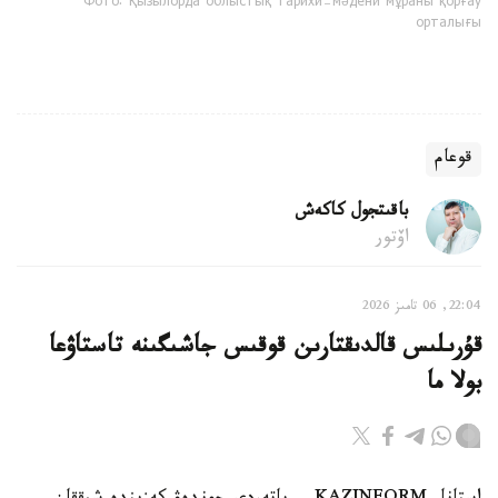
Фото: Қызылорда облыстық тарихи-мәдени мұраны қорғау
орталығы
قوعام
باقىتجول كاكەش
اۆتور
22:04, 06 تامىز 2026
قۇرىلىس قالدىقتارىن قوقىس جاشىگىنە تاستاۋعا
بولا ما