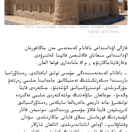
Фото: Қызылорда облыстық тарихи-мәдени мұраны
қорғау орталығы
قازالى اۋدانىنداعى باقاتام كەسەنەسى مەن جاڭاقورعان
اۋدانىنداعى سىعاناق قالاشىعىن قالپىنا كەلتىرۋدى
«قازقايتاجاڭارتۋ» ر م ك ماماندارى قولعا العان.
- باقاتام كەسەنەسىندەگى جۇمىس تولىق اياقتالدى. رەستاۆراسيا
بارىسىندا ەسكەرتكىشتىڭ تەحنيكالىق جاعدايىنا عىلىمي زەرتتەۋ
جۇرگىزىلدى. كونسترۋكسيالىق كۇشەيتۋ، جىكتەردى قايتا
وڭدەۋ، جوعالعان ساۋلەتتىك بولشەكتەردى عىلىمي نەگىزدە
تولىقتىرۋ جانە تاريحي ماتەريالعا سايكەس رەستاۆراتسيالىق
كىرپىشپەن قايتا قالاۋ جۇمىسى ورىندالدى. سونىمەن قاتار
كۇمبەزدىڭ قورعانىش سىلاق قاباتى جاڭارتىلدى. سۋدان
وقشاۋلانىپ، اۋماعى اباتتاندىرىلدى. اتالعان شارالار