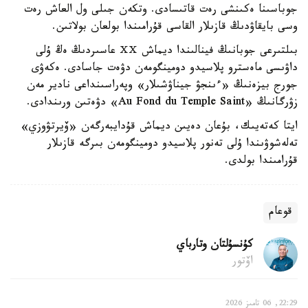
جوباسىنا ەكىنشى رەت قاتىسادى. وتكەن جىلى ول العاش رەت
وسى بايقاۋدىڭ قازىلار القاسى قۇرامىندا بولعان بولاتىن.
بىلتىرعى جوبانىڭ فينالىندا ديماش ⅩⅩ عاسىردىڭ ەڭ ۇلى
داۋىسى ماەسترو پلاسيدو دومينگومەن دۋەت جاسادى. ەكەۋى
جورج بيزەنىڭ «ءىنجۋ جيناۋشىلار» وپەراسىنداعى نادير مەن
زۋرگانىڭ «Au Fond du Temple Saint» دۋەتىن ورىندادى.
ايتا كەتەيىك، بۇعان دەيىن ديماش قۇدايبەرگەن «ۆيرتۋوزي»
تەلەشوۋىندا ۇلى تەنور پلاسيدو دومينگومەن بىرگە قازىلار
قۇرامىندا بولدى.
قوعام
كۇنسۇلتان وتارباي
اۆتور
22:29, 06 تامىز 2026