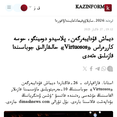
KAZINFORM
ق ز
ترەند:
2026-سايلاۋ
وقيعا
تاعايىنداۋ
اقوردا
19:12, 27 قاڭتار 2025
ديماش قۇدايبەرگەن، پلاسيدو دومينگو، حوسە
كاررەراس «Virtuosos» حالىقارالىق جوباسىندا
قازىلىق ەتەدى
استانا. قازاقپارات – 26-قاڭتاردا ديماش قۇدايبەرگەن
«Virtuosos» جوباسىنىڭ 10-مەرەيتويلىق ماۋسىمىنا قازىلار
القاسىنىڭ مۇشەسى رەتىندە قاتىسۋ ءۇشىن ۆەنگريانىڭ
بۋداپەشت قالاسىنا باردى. بۇل تۋرالى dimashnews.com جازدى.