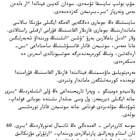
جۇپ بولىپ سايىسقا تۇسەدى. سودان كەيىن فينالدا ءار ەلدەن
بەس ونەرپاز ءبىر-بىرىمەن كەزدەسەدى.
سايىستىڭ ەڭ جوعارى دەڭگەيى الەمگە ايگىلى مۋزىكا سالاسى
ماماندارىنىڭ جوعارى قازىلار القاسىنىڭ قۇرامى ارقىلى راستالادى.
ولار ءادىل باعالارىن بەرۋ ءۇشىن ءانشىنىڭ ورىنداۋ شەبەرلىگىن
عانا ەمەس، سونىمەن قاتار قاتىسۋشىنىڭ ساحناداعى ءىس-
ارەكەتىن، ونىڭ كورەرمەندەرگە ەموتسيونالدى اسەرىن دە
ەسكەرەدى.
مەرەيتويلىق ماۋسىمنىڭ فينالىندا قازىلار القاسىنىڭ قۇرامىندا
تومەندە كورسەتىلگەن ماماندار وتىردى.
پلاسيدو دومينگو - وپەرا تاريحىنداعى ەڭ ۇلى انشىلەردىڭ ءبىرى
جانە ايگىلى ديريجەر. ول وسى جىلدار ىشىندە جوبانى قولداپ،
شوۋدىڭ جۇلدىزدى قوناعى جانە سونىمەن قاتار تورەشىسى
بولدى.
حوسە كاررەراس - الەمدەگى ەڭ تانىمال تەنورلاردىڭ ءبىرى. 60
تان استام وپەرالىق پارتيالاردى ورىنداپ، ءارتۇرلى مۋزىكالىق