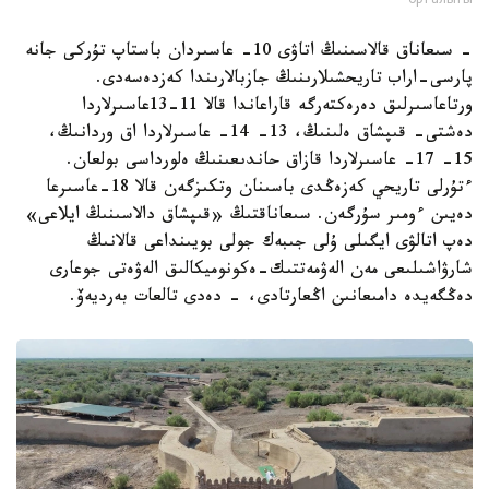
орталығы
- سىعاناق قالاسىنىڭ اتاۋى 10- عاسىردان باستاپ تۇركى جانە
پارسى-اراب تاريحشىلارىنىڭ جازبالارىندا كەزدەسەدى.
ورتاعاسىرلىق دەرەكتەرگە قاراعاندا قالا 11-13عاسىرلاردا
دەشتى- قىپشاق ەلىنىڭ، 13- 14- عاسىرلاردا اق وردانىڭ،
15- 17- عاسىرلاردا قازاق حاندىعىنىڭ ەلورداسى بولعان.
ءتۇرلى تاريحي كەزەڭدى باسىنان وتكىزگەن قالا 18-عاسىرعا
دەيىن ءومىر سۇرگەن. سىعاناقتىڭ «قىپشاق دالاسىنىڭ ايلاعى»
دەپ اتالۋى ايگىلى ۇلى جىبەك جولى بويىنداعى قالانىڭ
شارۋاشىلىعى مەن الەۋمەتتىك-ەكونوميكالىق الەۋەتى جوعارى
دەڭگەيدە دامىعانىن اڭعارتادى، - دەدى تالعات بەرديەۆ.