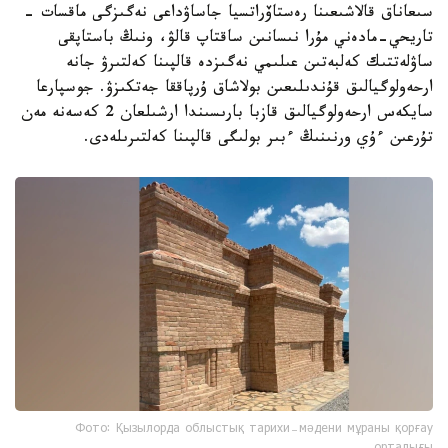
سىعاناق قالاشىعىنا رەستاۆراتسيا جاساۋداعى نەگىزگى ماقسات -
تاريحي-مادەني مۇرا نىسانىن ساقتاپ قالۋ، ونىڭ باستاپقى
ساۋلەتتىك كەلبەتىن عىلىمي نەگىزدە قالپىنا كەلتىرۋ جانە
ارحەولوگيالىق قۇندىلىعىن بولاشاق ۇرپاققا جەتكىزۋ. جوسپارعا
سايكەس ارحەولوگيالىق قازبا بارىسىندا ارشىلعان 2 كەسەنە مەن
تۇرعىن ءۇي ورنىنىڭ ءبىر بولىگى قالپىنا كەلتىرىلەدى.
Фото: Қызылорда облыстық тарихи-мәдени мұраны қорғау