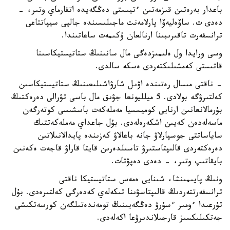
باعدار بەرەتىن قىزمەتىن ءتيىستى دەڭگەيدە اتقارماي وتىر، -
دەدى ت. ساۆەليەۆا پارلامەنت ماجىلىسىندە جالپى سيپاتتاعى
ترانسفەرت تاقىرىبىنا ارنالعان ۇكىمەت ساعاتىندا.
وسى ورايدا ول ەلىمىزدەگى مال سانىنىڭ ستاتيستيكاسىنا
قاتىستى كەمشىلىكتەردى ەسكە سالدى.
- ناقتى مىسال رەتىندە اۋىل شارۋاشىلىعىنىڭ ستاتيستيكاسىن
كەلتىرۋگە بولادى. 5 ميلليونعا جۋىق مال باسى تۋرالى دەرەكتىڭ
بۇرمالانعانىن ارنايى كوميسسيا مەملەكەت باسشىسى كوتەرگەن
ماسەلەدەن كەيىن اشكەرەلەدى. بۇل جاعداي مەملەكەتتىك
ساياساتتى جوسپارلاۋ جانە باعالاۋ كەزىندە پايدالانىلاتىن
دەرەكتەردى قالىپتاستىرۋ تاسىلدەرىن قايتا قاراۋ قاجەت ەكەنىن
بايقاتىپ وتىر، - دەدى دەپۋتات.
ونىڭ پايىمىنشا، شىنايى ەمەس ستاتيستيكا ناقتى
ترانسفەرتتەردىڭ قالىپتاسۋىنا تىكەلەي كەدەرگى كەلتىرەدى. بۇل
تۇرعىدا ءومىر ءسۇرۋ دەڭگەيىنىڭ تومەندەتىلگەن كورسەتكىشى
جەتكىلىكسىز قارجىلاندىرۋعا اكەلەدى.