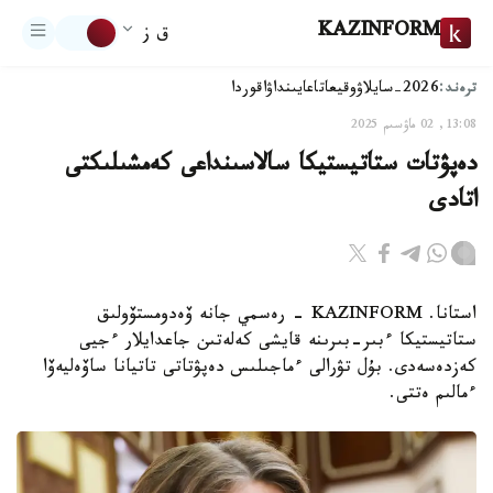
KAZINFORM
ق ز
ترەند:
2026-سايلاۋ
وقيعا
تاعايىنداۋ
اقوردا
13:08, 02 ماۋسىم 2025
دەپۋتات ستاتيستيكا سالاسىنداعى كەمشىلىكتى
اتادى
استانا. KAZINFORM - رەسمي جانە ۆەدومستۆولىق
ستاتيستيكا ءبىر-بىرىنە قايشى كەلەتىن جاعدايلار ءجيى
كەزدەسەدى. بۇل تۋرالى ءماجىلىس دەپۋتاتى تاتيانا ساۆەليەۆا
ءمالىم ەتتى.