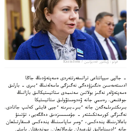
فوتو: ۆيكتور فەديۋنين / Kazinform
- جالپى سيپاتتاعى ترانسفەرتتەردى ەسەپتەۋدىڭ جاڭا
ادىستەمەسىن ەنگىزۋدەگى نەگىزگى ماسەلەنىڭ ءبىرى - بارلىق
ەسەپتەۋلەر نەگىز بولاتىن سەنىمدى ستاتيستيكالىق بازانىڭ
جوقتىعى. رەسمي جانە ۆەدومستۆولىق ستاتيستيكا
بىرىكتىرىلمەگەن جانە ءبىر-بىرىنە ءجيى قايشى كەلىپ جاتادى.
نەگىزگى كورسەتكىشتەر - جۇمىسسىزدىق دەڭگەيى، تۇتىنۋ
باعالارىنىڭ يندەكسى، ءومىر ساپاسىنىڭ يندەكسى قىسقارتىلعان
جانە ءادىسنامالىق تۇرعىدان بۇرمالانعان. سوندىقتان باستى