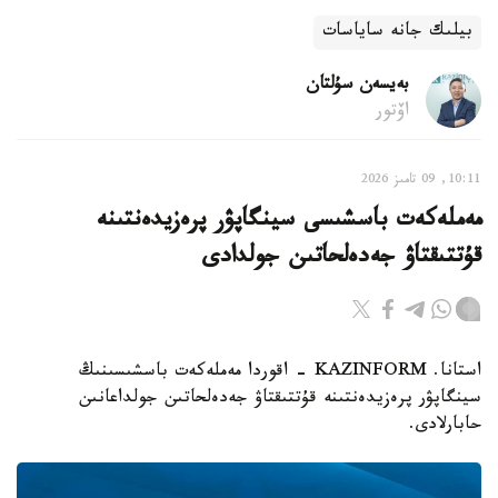
بيلىك جانە ساياسات
بەيسەن سۇلتان
اۆتور
10:11, 09 تامىز 2026
مەملەكەت باسشىسى سينگاپۋر پرەزيدەنتىنە
قۇتتىقتاۋ جەدەلحاتىن جولدادى
استانا. KAZINFORM - اقوردا مەملەكەت باسشىسىنىڭ
سينگاپۋر پرەزيدەنتىنە قۇتتىقتاۋ جەدەلحاتىن جولداعانىن
حابارلادى.