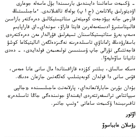
- ۇكىمەت ساعاتىنا دايىندىق بارىسىندا بۇل ماسەلە جوعارى
اۋديتورلىق پالاتامەن (ج ا پ) بولەك تالقىلاندى. ءماجىلىستىڭ
قارجى جانە بيۋدجەت كوميتەتى ستاتيستيكالىق دەرەكتەر بازاسىن
قالىپتاستىرۋ ادىستەمەلەرىن قايتا قاراۋ، سونداي-اق قاراپايىم
ەسەپ بەرۋ ستاتيستيكاسىنان تسيفرلىق قۇرالدار مەن دەرەكتەردى
باسقارۋدىڭ زاماناۋي تاسىلدەرىنە نەگىزدەلگەن اناليتيكاعا كوشۋ
قاجەتتىگى تۋرالى جاپ ۇسىنىسىن تولىعىمەن قولدايدى، - دەدى
تاتيانا ساۆەليەۆا.
ەسكە سالساق، بىلتىر كۇزدە قازاقستاندا مال سانى عانا ەمەس،
قۇس سانى دا قولدان كوبەيتىلىپ كەلگەنىن جازعان ەدىك.
بۇدان بۇرىن حابارلانعانداي، پارلامەنت ماجىلىسىندە «جالپى
سيپاتتاعى ترانسفەرتتەردى ايقىنداۋ جونىندەگى جاڭا تاسىلدەر»
تاقىرىبىندا ۇكىمەت ساعاتى ءوتىپ جاتىر.
اۆتور
رۋسلان عابباسوۆ