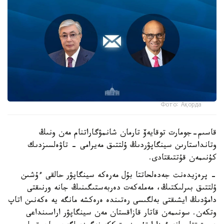
Фото: Ақорда
قاسىم-جومارت توقايەۆ تارمان شانمۋگاراتنام مەن ونىڭ
وتانداستارىن سينگاپۋردىڭ ۇلتتىق مەيرامى - تاۋەلسىزدىك
كۇنىمەن قۇتتىقتادى.
- پرەزيدەنت جەدەلحاتتا بۇل مەرەكە سينگاپۋر حالقى ءۇشىن
ۇلتتىق بىرلىكتىڭ، مەملەكەت دەربەستىگىنىڭ جانە ورنىقتى
دامۋدىڭ ايشىقتى بەلگىسى رەتىندە ەرەكشە مانگە يە ەكەنىن اتاپ
وتكەن. سونىمەن قاتار قازاقستان مەن سينگاپۋر اراسىنداعى