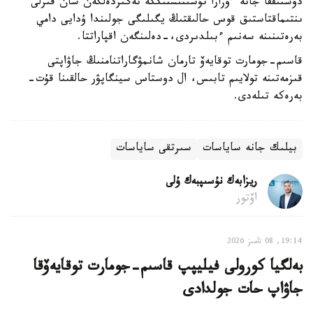
دوستىققا جانە ءوزارا تۇسىنىستىككە نەگىزدەلگەن سان قىرلى
ىنتىماقتاستىق قوس حالىقتىڭ يگىلىگى جولىندا ۇدايى دامي
بەرەتىنىنە سەنىم ءبىلدىردى،-دەلىنگەن اقپاراتتا.
قاسىم-جومارت توقايەۆ تارمان شانمۋگاراتنامنىڭ جاۋاپتى
قىزمەتىنە تولايىم تابىس، ال دوستاس سينگاپۋر حالقىنا قۇت-
بەرەكە تىلەدى.
بيلىك جانە ساياسات
سىرتقى ساياسات
ريزابەك نۇسىپبەك ۇلى
اۆتور
19:14, 08 تامىز 2026
بەلگيا كورولى فيليپپ قاسىم-جومارت توقايەۆقا
جاۋاپ حات جولدادى