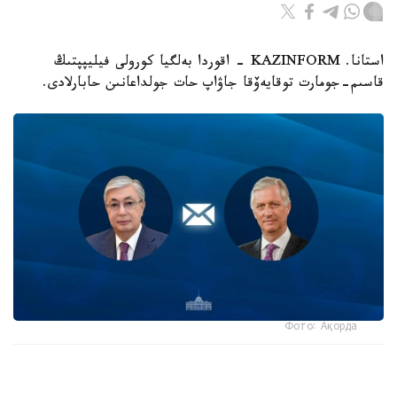
استانا. KAZINFORM - اقوردا بەلگيا كورولى فيليپپتىڭ
قاسىم-جومارت توقايەۆقا جاۋاپ حات جولداعانىن حابارلادى.
Фото: Ақорда
- كورول جەدەلحاتتا مەملەكەت باسشىسىنىڭ بەلگيانىڭ ۇلتتىق