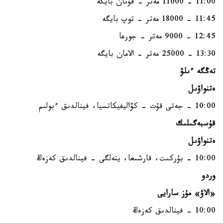
11:00 - 11000 مەتر - قۇنان بايگە
11:45 - 18000 مەتر - توپ بايگە
12:45 - 9000 مەتر - جورعا
13:30 - 25000 مەتر - الامان بايگە
تەڭگە ءىلۋ
ەتنواۋىل
10:00 - جەتى قۇت - كۆاليفيكاتسيا، فينالدىق ءبولىم
قۇسبەگىلىك
ەتنواۋىل
10:00 - بۇركىت، قارشىعا، يتەلگى - فينالدىق كەزەڭ
وردو
«الاۋ» مۇز سارايى
10:00 - فينالدىق كەزەڭ