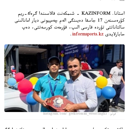
استانا. KAZINFORM - شىمكەنت قالاسىندا گرەك-ريم
كۇرەسىنەن 17 جاسقا دەيىنگى الەم چەمپيونى ديار امانالىنى
سالتاناتتى تۇردە قارسى الىپ، قۇرمەت كورسەتتى، دەپ
حابارلايدى
informsports.kz
.
فوتو: instagram.com/ grekoroman_wrestlingkz