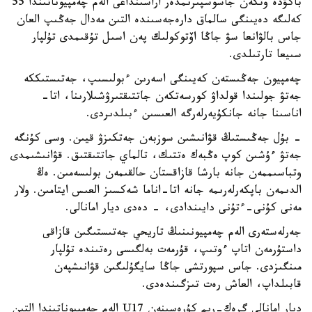
باكۋدە وتكەن جاسوسپىرىمدەر اراسىنداعى الەم چەمپيوناتىندا 55
كەلىگە دەيىنگى سالماق دارەجەسىندە التىن مەدال جەڭىپ العان
جاس بالۋانعا سۋ جاڭا اۆتوكولىك پەن اسىل تۇقىمدى تۇلپار
سىيعا تارتىلدى.
چەمپيون جەڭىستەن كەيىنگى اسەرىن ءبولىسىپ، جەتىستىككە
جەتۋ جولىندا قولداۋ كورسەتكەن جاتتىقتىرۋشىلارىنا، اتا-
اناسىنا جانە جانكۇيەرلەرگە العىسىن ءبىلدىردى.
- بۇل جەڭىستىڭ قۋانىشىن سوزبەن جەتكىزۋ قيىن. وسى كۇنگە
جەتۋ ءۇشىن كوپ ەڭبەك ەتتىك، تالماي جاتتىقتىق. قۋانىشىمدى
وتباسىممەن جانە بارشا قازاقستان حالقىمەن بولىسەمىن. ەڭ
الدىمەن باپكەرلەرىمە جانە اتا-اناما شەكسىز العىس ايتامىن. ولار
مەنى كۇنى-ءتۇنى دايىندادى، - دەدى ديار امانالى.
جەرلەستەرى الەم چەمپيونىنىڭ تاريحي جەتىستىگىن قازاقى
داستۇرمەن اتاپ ءوتىپ، قۇرمەت بەلگىسى رەتىندە تۇلپار
مىنگىزدى. جاس سپورتشى جاڭا سايگۇلىگىن قۋانىشپەن
قابىلداپ، العاش رەت تىزگىندەدى.
ديار امانالى گرەك-ريم كۇرەسىنەن U17 الەم چەمپيوناتىندا التىن