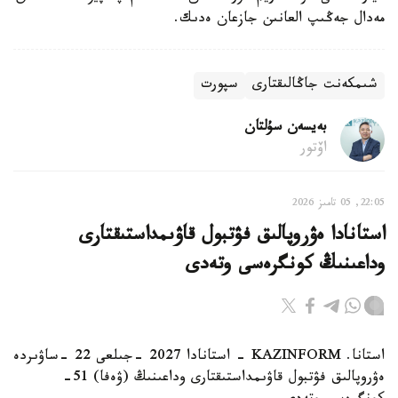
مەدال جەڭىپ العانىن جازعان ەدىك.
شىمكەنت جاڭالىقتارى
سپورت
بەيسەن سۇلتان
اۆتور
22:05, 05 تامىز 2026
استانادا ەۋروپالىق فۋتبول قاۋىمداستىقتارى
وداعىنىڭ كونگرەسى وتەدى
استانا. KAZINFORM - استانادا 2027 -جىلعى 22 -ساۋىردە
ەۋروپالىق فۋتبول قاۋىمداستىقتارى وداعىنىڭ (ۋەفا) 51-