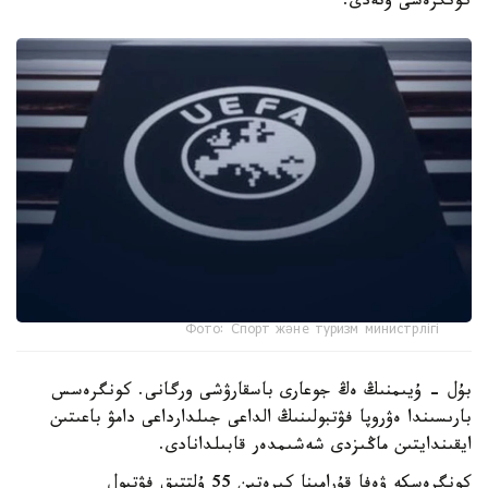
كونگرەسى وتەدى.
Фото: Спорт және туризм министрлігі
بۇل - ۇيىمنىڭ ەڭ جوعارى باسقارۋشى ورگانى. كونگرەسس
بارىسىندا ەۋروپا فۋتبولىنىڭ الداعى جىلدارداعى دامۋ باعىتىن
ايقىندايتىن ماڭىزدى شەشىمدەر قابىلدانادى.
كونگرەسكە ۋەفا قۇرامىنا كىرەتىن 55 ۇلتتىق فۋتبول