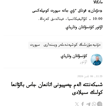
مانگالا
«دۋمان» قوناق ءۇي ج
ا
نە سپورت كومپلەكسى
10:00 - كۆاليفيكاتسيا، فينالدىق كەزەڭ.
اۆتور كۇنسۇلتان وتارباي
دۇنيەجۇزىلىك كوشپەندىلەر ويىندارى
سپورت
كۇنسۇلتان وتارباي
اۆتور
11:55, 06 تامىز 2026
شىمكەنتتە الەم چەمپيونى اتانعان جاس بالۋانعا
كولىك سىيلادى