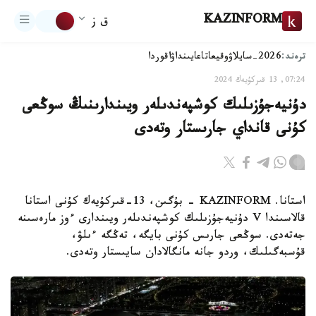
KAZINFORM
ق ز
ترەند:
2026-سايلاۋ
وقيعا
تاعايىنداۋ
اقوردا
07:24, 13 قىركۇيەك 2024
دۇنيەجۇزىلىك كوشپەندىلەر ويىندارىنىڭ سوڭعى
كۇنى قانداي جارىستار وتەدى
استانا. KAZINFORM - بۇگىن، 13-قىركۇيەك كۇنى استانا
قالاسىندا V دۇنيەجۇزىلىك كوشپەندىلەر ويىندارى ءوز مارەسىنە
جەتەدى. سوڭعى جارىس كۇنى بايگە، تەڭگە ءىلۋ،
قۇسبەگىلىك، وردو جانە مانگالادان سايىستار وتەدى.