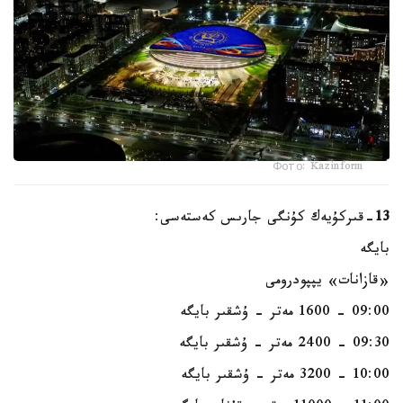
Фото: Kazinform
13
-قىركۇيەك كۇنگى جارىس كەستەسى:
بايگە
«قازانات» يپپودرومى
09:00 - 1600 مەتر - ۇشقىر بايگە
09:30 - 2400 مەتر - ۇشقىر بايگە
10:00 - 3200 مەتر - ۇشقىر بايگە