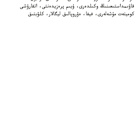
قاۋىمداستىعىنىڭ وكىلدەرى، ۇيىم پرەزيدەنتى، اتقارۋشى
كوميتەت مۇشەلەرى، فيفا، ەۋروپالىق ليگالار، كلۋبتىق
بىرلەستىكتەر جانە حالىقارالىق سپورت ۇيىمدارىنىڭ وكىلدەرى
قاتىسادى.
الداعى كونگرەستىڭ باستى ەرەكشەلىكتەرىنىڭ ءبىرى - سايلاۋ
ءراسىمىنىڭ ءوتۋى. ءدال وسى استانادا ۋەفا پرەزيدەنتى مەن
اتقارۋشى كوميتەت مۇشەلەرى سايلانادى.
قازاقستاننىڭ وسىنداي اۋقىمدى ءىس-شارانى وتكىزۋ قۇقىعىنا
يە بولۋى - ۋەفا- نىڭ ەلىمىزگە بىلدىرگەن جوعارى سەنىمىنىڭ
جانە حالىقارالىق دەڭگەيدەگى سپورتتىق ءىس-شارالاردى
ۇيىمداستىرۋداعى تاجىريبەسى مەن الەۋەتىنىڭ مويىندالعانىنىڭ
ايقىن دالەلى. كونگرەستى ۇيىمداستىرۋعا بايلانىستى بارلىق
شىعىندى ۋەفا ءوز قاراجاتى ەسەبىنەن قارجىلاندىرادى.
ۋەفا كونگرەسىن وتكىزۋ قازاقستاندا فۋتبولدى دامىتۋعا
باعىتتالعان جۇيەلى جۇمىستىڭ زاڭدى جالعاسى بولماق. ەلىمىزدە
فۋتبول ينفراقۇرىلىمى جاڭعىرتىلىپ، بالالار مەن جاسوسپىرىمدەر