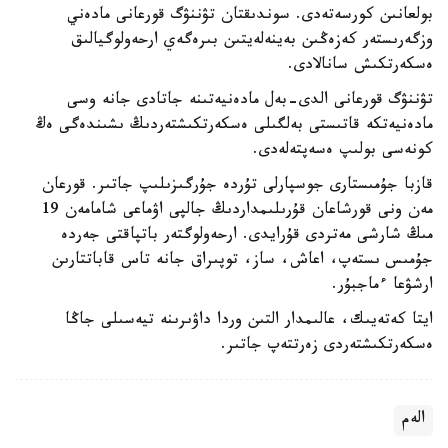
بولعانىن كورسەتەدى. سوندىقتان تۋننۋگ قورعانى مادەني
وزگەرىستەر كەزەڭىن بەينەلەيتىن بىرەگەي ارحەولوگيالىق
ەسكەرتكىش سانالادى.
تۋننۋگ قورعانى الدى-بەل مادەنيەتىنە جاتادى جانە وسى
مادەنيەتكە قاتىستى بەلگىلى ەسكەرتكىشتەردىڭ ىشىندەگى ەڭ
كونەسى بولىپ ەسەپتەلەدى.
قازبا جۇمىستارى جوسپارلى تۇردە جۇرگىزىلىپ جاتىر. قورعان
مەن ونى قورشاعان قۇرىلىمداردىڭ جالپى اۋماعى شامامەن 19
مىڭ شارشى مەتردى قۇرايدى. ارحەولوگتەر باتپاقتى جەردە
جۇمىس ىستەپ، اعاش، ساز، توپىراق جانە تاس قاباتتارىن
ارشۋعا ءماجبۇر.
ايتا كەتەيىك، عالىمدار التىن وردا داۋىرىنە تيەسىلى جاڭا
ەسكەرتكىشتەردى زەرتتەپ جاتىر.
الەم