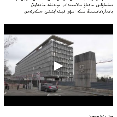
دەنساۋلىق ساقتاۋ سالاسىنداعى توتەنشە جاعدايلار
باعدارلاماسىنىڭ ىسكە اسۋى قيىندايتىنىن ەسكەرتەدى.