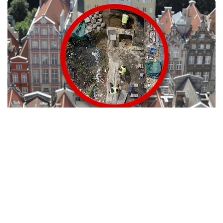
فوتو: AP Photo/Piotr Wittman/gdansk.pl
مامانداردىڭ الدىن الا باعالاۋىنشا، عيباداتحانا شامامەن 1140
-جىلى سالىنعان. بۇل مەرزىم راستالسا، ول پولشا اۋماعىنان
تابىلعان وسى تيپتەگى ەڭ كونە اعاش شىركەۋ بولماق.
ارحەولوگتار شىركەۋدەن بولەك، اعاشتان سالىنعان تۇرعىن
ۇيلەردىڭ قالدىقتارى مەن ورتاعاسىرلىق زيراتتى دا تاپقان.
زەرتتەۋشىلەردىڭ مالىمەتىنشە، عيماراتتىڭ كەيبىر قۇرىلىمدارى