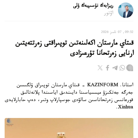
ريزابەك نۇسىپبەك ۇلى
اۆتور
09:52, 07 تامىز 2026
قىتاي مارستان اكەلىنەتىن توپىراقتى زەرتتەيتىن
ارنايى زەرتحانا تۇرعىزادى
استانا. KAZINFORM - قىتاي مارستان توپىراق ۇلگىسىن
جەرگە جەتكىزۋ ميسسياسىنا دايىندىق اياسىندا پلانەتالىق
قورعانىس زەرتحاناسىن سالۋدى جوسپارلاپ وتىر، دەپ حابارلايدى
Xinhua.