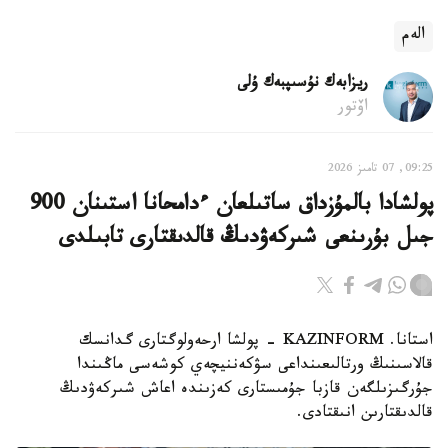
الەم
ريزابەك نۇسىپبەك ۇلى
اۆتور
09:25, 07 تامىز 2026
پولشادا بالمۇزداق ساتىلعان ءدامحانا استىنان 900
جىل بۇرىنعى شىركەۋدىڭ قالدىقتارى تابىلدى
استانا. KAZINFORM - پولشا ارحەولوگتارى گدانسك
قالاسىنىڭ ورتالىعىنداعى سۋكەننيچەي كوشەسى ماڭىندا
جۇرگىزىلگەن قازبا جۇمىستارى كەزىندە اعاش شىركەۋدىڭ
قالدىقتارىن انىقتادى.