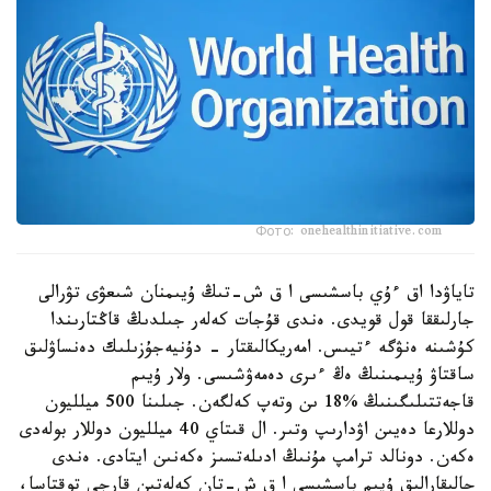
Фото: onehealthinitiative.com
تاياۋدا اق ءۇي باسشىسى ا ق ش-تىڭ ۇيىمنان شىعۋى تۋرالى
جارلىققا قول قويدى. ەندى قۇجات كەلەر جىلدىڭ قاڭتارىندا
كۇشىنە ەنۋگە ءتيىس. امەريكالىقتار - دۇنيەجۇزىلىك دەنساۋلىق
ساقتاۋ ۇيىمىنىڭ ەڭ ءىرى دەمەۋشىسى. ولار ۇيىم
قاجەتتىلىگىنىڭ %18 ىن وتەپ كەلگەن. جىلىنا 500 ميلليون
دوللارعا دەيىن اۋدارىپ وتىر. ال قىتاي 40 ميلليون دوللار بولەدى
ەكەن. دونالد ترامپ مۇنىڭ ادىلەتسىز ەكەنىن ايتادى. ەندى
حالىقارالىق ۇيىم باسشىسى ا ق ش-تان كەلەتىن قارجى توقتاسا،