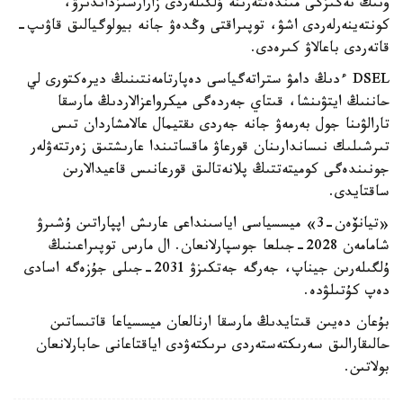
ونىڭ نەگىزگى مىندەتتەرىنە ۇلگىلەردى زارارسىزداندىرۋ،
كونتەينەرلەردى اشۋ، توپىراقتى وڭدەۋ جانە بيولوگيالىق قاۋىپ-
قاتەردى باعالاۋ كىرەدى.
DSEL ءدىڭ دامۋ ستراتەگياسى دەپارتامەنتىنىڭ ديرەكتورى لي
حاننىڭ ايتۋىنشا، قىتاي جەردەگى ميكرواعزالاردىڭ مارسقا
تارالۋىنا جول بەرمەۋ جانە جەردى ىقتيمال عالامشاردان تىس
تىرشىلىك نىساندارىنان قورعاۋ ماقساتىندا عارىشتىق زەرتتەۋلەر
جونىندەگى كوميتەتتىڭ پلانەتالىق قورعانىس قاعيدالارىن
ساقتايدى.
«تيانۆەن-3» ميسسياسى اياسىنداعى عارىش اپپاراتىن ۇشىرۋ
شامامەن 2028-جىلعا جوسپارلانعان. ال مارس توپىراعىنىڭ
ۇلگىلەرىن جيناپ، جەرگە جەتكىزۋ 2031-جىلى جۇزەگە اسادى
دەپ كۇتىلۋدە.
بۇعان دەيىن قىتايدىڭ مارسقا ارنالعان ميسسياعا قاتىساتىن
حالىقارالىق سەرىكتەستەردى ىرىكتەۋدى اياقتاعانى حابارلانعان
بولاتىن.