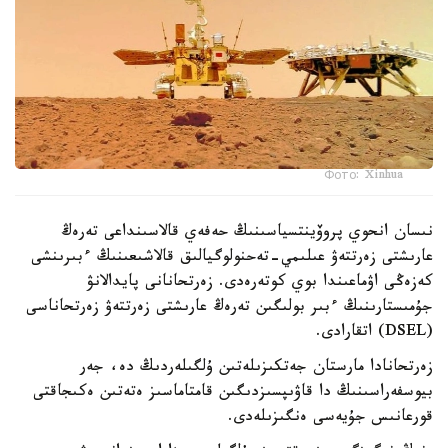
Фото: Xinhua
نىسان انحوي پروۆينتسياسىنىڭ حەفەي قالاسىنداعى تەرەڭ
عارىشتى زەرتتەۋ عىلىمي-تەحنولوگيالىق قالاشىعىنىڭ ءبىرىنشى
كەزەڭى اۋماعىندا بوي كوتەرەدى. زەرتحانانى پايدالانۋ
جۇمىستارىنىڭ ءبىر بولىگىن تەرەڭ عارىشتى زەرتتەۋ زەرتحاناسى
(DSEL) اتقارادى.
زەرتحانادا مارستان جەتكىزىلەتىن ۇلگىلەردىڭ دە، جەر
بيوسفەراسىنىڭ دا قاۋىپسىزدىگىن قامتاماسىز ەتەتىن ەكىجاقتى
قورعانىس جۇيەسى ەنگىزىلەدى.