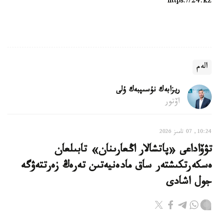
https://24.kz
الەم
ريزابەك نۇسىپبەك ۇلى
اۆتور
10:24, 07 تامىز 2026
تۋۆاداعى «پاتشالار اڭعارىنان» تابىلعان
ەسكەرتكىشتەر ساق مادەنيەتىن تەرەڭ زەرتتەۋگە
جول اشادى