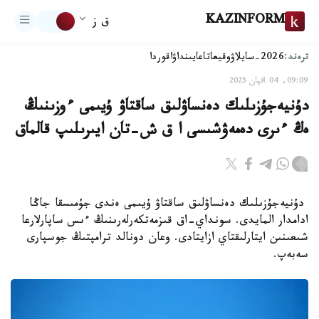
KAZINFORM
ق ز
ترەند:
2026-سايلاۋ
وقيعا
تاعايىنداۋ
اقوردا
09:09, 04 اقپان 2025
دۇنيەجۇزىلىك دەنساۋلىق ساقتاۋ ۇيىمى ءوزىنىڭ
ەڭ ءىرى دەمەۋشىسى ا ق ش-تان ايىرىلىپ قالماق
دۇنيەجۇزىلىك دەنساۋلىق ساقتاۋ ۇيىمى ەندى جۇمىسقا جاڭا
ادامدار المايدى. سونداي-اق قىزمەتكەرلەرىنىڭ ءىس ساپارلارعا
شىعىنىن ايتارلىقتاي ازايتادى. وعان دونالد ترامپتىڭ جوسپارى
سەبەپ.