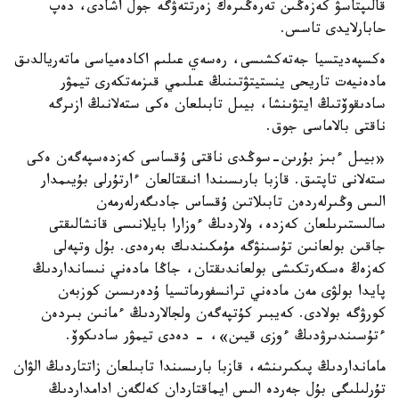
قالىپتاسۋ كەزەڭىن تەرەڭىرەك زەرتتەۋگە جول اشادى، دەپ
حابارلايدى تاسس.
ەكسپەديتسيا جەتەكشىسى، رەسەي عىلىم اكادەمياسى ماتەريالدىق
مادەنيەت تاريحى ينستيتۋتىنىڭ عىلىمي قىزمەتكەرى تيمۋر
سادىقوۆتىڭ ايتۋىنشا، بيىل تابىلعان ەكى ستەلانىڭ ازىرگە
ناقتى بالاماسى جوق.
«بيىل ءبىز بۇرىن-سوڭدى ناقتى ۇقساسى كەزدەسپەگەن ەكى
ستەلانى تاپتىق. قازبا بارىسىندا انىقتالعان ءارتۇرلى بۇيىمدار
الىس وڭىرلەردەن تابىلاتىن ۇقساس جادىگەرلەرمەن
سالىستىرىلعان كەزدە، ولاردىڭ ءوزارا بايلانىسى قانشالىقتى
جاقىن بولعانىن تۇسىنۋگە مۇمكىندىك بەرەدى. بۇل وتپەلى
كەزەڭ ەسكەرتكىشى بولعاندىقتان، جاڭا مادەني نىسانداردىڭ
پايدا بولۋى مەن مادەني ترانسفورماتسيا ۇدەرىسىن كوزبەن
كورۋگە بولادى. كەيبىر كۇتپەگەن ولجالاردىڭ ءمانىن بىردەن
ءتۇسىندىرۋدىڭ ءوزى قيىن»، - دەدى تيمۋر سادىكوۆ.
مامانداردىڭ پىكىرىنشە، قازبا بارىسىندا تابىلعان زاتتاردىڭ الۋان
تۇرلىلىگى بۇل جەردە الىس ايماقتاردان كەلگەن ادامداردىڭ