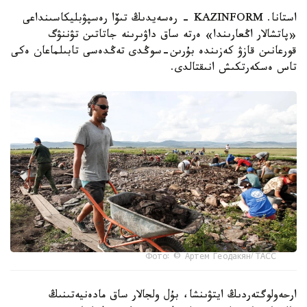
استانا. KAZINFORM - رەسەيدىڭ تىۆا رەسپۋبليكاسىنداعى
«پاتشالار اڭعارىندا» ەرتە ساق داۋىرىنە جاتاتىن تۋننۋگ
قورعانىن قازۋ كەزىندە بۇرىن-سوڭدى تەڭدەسى تابىلماعان ەكى
تاس ەسكەرتكىش انىقتالدى.
Фото: © Артем Геодакян/ ТАСС
ارحەولوگتەردىڭ ايتۋىنشا، بۇل ولجالار ساق مادەنيەتىنىڭ