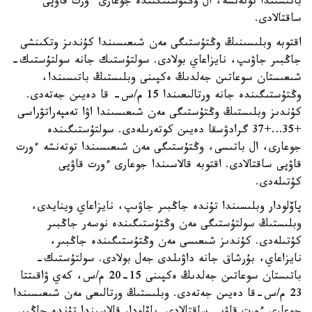
باتىسىندا توتەنشە، ال وڭتۇستىگىندە جوعارى ءورت قاۋپى
ساقتالادى.
اقتوبە وبلىسىنىڭ وڭتۇستىگى مەن شىعىسىندا كۇندىز وتكىنشى
جاڭبىر جاۋىپ، نايزاعاي بولادى. سولتۇستىك جانە سولتۇستىك-
شىعىستان سوعاتىن جەلدىڭ ەكپىنى وبلىستىڭ باتىسىندا،
وڭتۇستىگىندە جانە ورتالىعىندا 15 م/س- قا دەيىن جەتەدى.
كۇندىز وبلىستىڭ وڭتۇستىگى مەن شىعىسىندا اۋا تەمپەراتۋراسى
+35…+37 گرادۋسقا دەيىن كوتەرىلەدى. سولتۇستىگىندە
جوعارى، ال باتىسى، وڭتۇستىگى مەن شىعىسىندا توتەنشە ءورت
قاۋپى ساقتالادى. اقتوبە قالاسىندا جوعارى ءورت قاۋپى
كۇتىلەدى.
پاۆلودار وبلىسىندا تۇندە جاڭبىر جاۋىپ، نايزاعاي وينايدى،
وبلىستىڭ سولتۇستىگى مەن وڭتۇستىگىندە نوسەر جاڭبىر
كۇتىلەدى. كۇندىز شىعىسى مەن وڭتۇستىگىندە جاڭبىر،
نايزاعاي، بۇرشاق جانە داۋىلدى جەل بولادى. سولتۇستىك-
باتىستان سوعاتىن جەلدىڭ ەكپىنى 15-20 م/س، كەي ۋاقىتتا
23 م/س-قا دەيىن جەتەدى. وبلىستىڭ ورتالىعى مەن شىعىسىندا