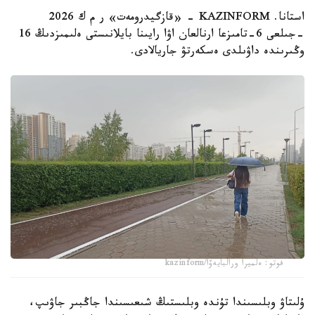
استانا. KAZINFORM - «قازگيدرومەت» ر م ك 2026
-جىلعى 6-تامىزعا ارنالعان اۋا رايىنا بايلانىستى ەلىمىزدىڭ 16
وڭىرىندە داۋىلدى ەسكەرتۋ جاريالادى.
فوتو: ەلميرا ورالبايەۆا/kazinform
ۇلىتاۋ وبلىسىندا تۇندە وبلىستىڭ شىعىسىندا جاڭبىر جاۋىپ،