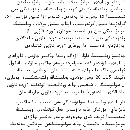
نايزاعاي وينايدى. سولتۇستىك- باتىستان، سولتۇستىكتەن
سوعاتىن جەلدىڭ ەكپىنى كۇندىز وبلىستىڭ سولتۇستىگى مەن
شىعىسىندا 15 م/س- قا جەتەدى. كۇندىز اۋا تەمپەراتۋراسى +35
گرادۋسقا دەيىن كوتەرىلىپ، اپتاپ ىستىق بولادى. وبلىستىڭ
سولتۇستىگى مەن ورتالىعىندا جوعارى ءورت قاۋپى، ال
وڭتۇستىگى مەن شىعىسىندا توتەنشە ءورت قاۋپى ساقتالادى.
جەزقازعان قالاسىندا دا جوعارى ءورت قاۋپى كۇتىلەدى.
جەتىسۋ وبلىسىنىڭ تاۋلى اۋداندارىندا جاڭبىر جاۋىپ، نايزاعاي
وينايدى، كۇندىز كەي جەرلەردە نوسەر جاڭبىر جاۋادى. الاكول
كولدەرى ماڭىندا سولتۇستىك- باتىستان سوعاتىن جەلدىڭ
ەكپىنى 15- 20 م/س بولادى. وبلىستىڭ وڭتۇستىگىندە جوعارى،
ال سولتۇستىگى، شىعىسى جانە ورتالىعىندا توتەنشە ءورت قاۋپى
ساقتالادى. تالدىقورعاندا توتەنشە ءورت قاۋپى جاريالانعان.
قاراعاندى وبلىسىنىڭ سولتۇستىگى مەن شىعىسىندا جاڭبىر،
نايزاعاي، بۇرشاق جانە داۋىلدى جەل كۇتىلەدى. وبلىستىڭ
شىعىسىندا تۇندە كەي جەرلەردە نوسەر جاڭبىر جاۋادى.
سولتۇستىك- باتىستان جانە سولتۇستىكتەن سوعاتىن جەلدىڭ