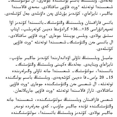
جەتەدى. وبلىستىڭ باسىم بولىگىندە جوعارى، ال سولتۇستىك-
شىعىسىندا توتەنشە ءورت قاۋپى ساقتالادى. سەمەي قالاسىندا
جاڭبىر، نايزاعاي، كۇندىز بۇرشاق پەن داۋىلدى جەل كۇتىلەدى.
باتىس قازاقستان وبلىسىنىڭ وڭتۇستىك-باتىسىندا كۇندىز اۋا
تەمپەراتۋراسى 35+…36+ گرادۋسقا دەيىن كوتەرىلىپ، اپتاپ
ىستىق بولادى. وبلىس بويىنشا جوعارى ءورت قاۋپى ساقتالادى،
ال باتىسى مەن وڭتۇستىك-شىعىسىندا توتەنشە ءورت قاۋپى
كۇتىلەدى.
جامبىل وبلىسىنىڭ تاۋلى اۋداندارىندا كۇندىز جاڭبىر جاۋىپ،
نايزاعاي وينايدى. جەلدىڭ ەكپىنى وبلىستىڭ وڭتۇستىك-
باتىسىندا، سولتۇستىك- شىعىسىندا جانە تاۋلى وڭىرلەرىندە
15- 20 م/س-قا دەيىن كۇشەيەدى. وبلىستىڭ باسىم بولىگىندە
توتەنشە، ال شىعىسى مەن وڭتۇستىگىندە جوعارى ءورت قاۋپى
ساقتالادى. تاراز قالاسىندا توتەنشە ءورت قاۋپى جاريالانعان.
شىعىس قازاقستان وبلىسىنىڭ سولتۇستىگىندە، شىعىسىندا جانە
وڭتۇستىگىندە تۇندە جاڭبىر جاۋىپ، كەي جەرلەردە نوسەر
جاڭبىر بولادى. كۇندىز وبلىستىڭ باتىسىندا، سولتۇستىگىندە