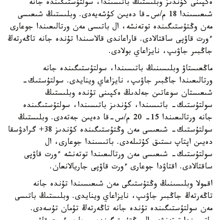
ەكپىنى كۇندىز وبلىستىڭ باتىسىندا، سولتۇستىگىندە جانە
شىعىسىندا 18 م/س-قا دەيىن كۇشەيەدى. وبلىستىڭ شىعىسى
مەن وڭتۇستىگىندە توتەنشە، ال باتىسى مەن ورتالىعىندا جوعارى
ءورت قاۋپى ساقتالادى. قاراعاندى قالاسىندا تۇندە جانە تاڭەرتەڭ
جاڭبىر جاۋىپ، نايزاعاي بولادى.
ماڭعىستاۋ وبلىسىنىڭ باتىسىندا، سولتۇستىگىندە جانە
ورتالىعىندا جاڭبىر جاۋىپ، نايزاعاي وينايدى. سولتۇستىك-
شىعىستان سوعاتىن جەلدىڭ ەكپىنى تۇندە وبلىستىڭ
سولتۇستىك- باتىسىندا، كۇندىز باتىسىندا، سولتۇستىگىندە
جانە ورتالىعىندا 15- 20 م/س-قا دەيىن جەتەدى. وبلىستىڭ
سولتۇستىك- شىعىسى مەن وڭتۇستىگىندە كۇندىز 38+ گرادۋسقا
دەيىن اپتاپ ىستىق كۇتىلەدى. باتىسىندا جوعارى، ال
سولتۇستىك- شىعىسى مەن ورتالىعىندا توتەنشە ءورت قاۋپى
ساقتالادى. اقتاۋدا جوعارى ءورت قاۋپى جاريالانعان.
اقمولا وبلىسىنىڭ وڭتۇستىگى مەن شىعىسىندا تۇندە جانە
تاڭەرتەڭ جاڭبىر جاۋىپ، نايزاعاي وينايدى. وبلىستىڭ باتىسى
مەن سولتۇستىگىندە تۇندە جانە تاڭەرتەڭ تۇمان تۇسەدى.