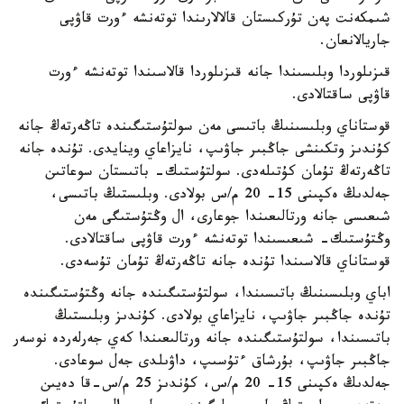
شىمكەنت پەن تۇركىستان قالالارىندا توتەنشە ءورت قاۋپى
جاريالانعان.
قىزىلوردا وبلىسىندا جانە قىزىلوردا قالاسىندا توتەنشە ءورت
قاۋپى ساقتالادى.
قوستاناي وبلىسىنىڭ باتىسى مەن سولتۇستىگىندە تاڭەرتەڭ جانە
كۇندىز وتكىنشى جاڭبىر جاۋىپ، نايزاعاي وينايدى. تۇندە جانە
تاڭەرتەڭ تۇمان كۇتىلەدى. سولتۇستىك- باتىستان سوعاتىن
جەلدىڭ ەكپىنى 15- 20 م/س بولادى. وبلىستىڭ باتىسى،
شىعىسى جانە ورتالىعىندا جوعارى، ال وڭتۇستىگى مەن
وڭتۇستىك- شىعىسىندا توتەنشە ءورت قاۋپى ساقتالادى.
قوستاناي قالاسىندا تۇندە جانە تاڭەرتەڭ تۇمان تۇسەدى.
اباي وبلىسىنىڭ باتىسىندا، سولتۇستىگىندە جانە وڭتۇستىگىندە
تۇندە جاڭبىر جاۋىپ، نايزاعاي بولادى. كۇندىز وبلىستىڭ
باتىسىندا، سولتۇستىگىندە جانە ورتالىعىندا كەي جەرلەردە نوسەر
جاڭبىر جاۋىپ، بۇرشاق ءتۇسىپ، داۋىلدى جەل سوعادى.
جەلدىڭ ەكپىنى 15- 20 م/س، كۇندىز 25 م/س-قا دەيىن