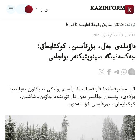
KAZINFORM
ق ز
ترەند:
2026-سايلاۋ
وقيعا
تاعايىنداۋ
اقوردا
07:13, 03 جەلتوقسان 2023
داۋىلدى جەل، بۇرقاسىن، كوكتايعاق:
جەكسەنبىگە سينوپتيكتەر بولجامى
3- جەلتوقساندا قازاقستاننىڭ باسىم بولىگى تسيكلون ىقپالىندا
بولادى، ونىمەن جاڭبىر مەن قار تۇرىندە جاۋىن-شاشىن،
كوكتايعاق، بۇرقاسىن كۇتىلەدى.