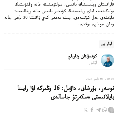
قازاقستان وبلىسىنىڭ باتىس، سولتۇستىك جانە وڭتۇستىك
بولىگىندە، اباي وبلىسىنىڭ كۇندىز باتىس جانە ورتالىعىندا
داۋىلدى جەل كۇتىلەدى. جىلدامدىعى كەي ۋاقىتتا 30 م/س جانە
ودان جوعارى بولادى.
اۋارايى
كۇنسۇلتان وتارباي
اۆتور
10:07, 06 تامىز 2026
نوسەر، بۇرشاق، داۋىل: 16 وڭىرگە اۋا رايىنا
بايلانىستى ەسكەرتۋ جاسالدى