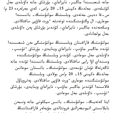
جانە شىعىسىندا جاڭبىر، نايزاعاي، بۇرشاق جانە داۋىلدى جەل
كۇتىلەدى. جەلدىڭ ەكپىنى 15- 20 م/س، كەي جەرلەردە 23 م/
س-قا دەيىن جەتەدى. وبلىستىڭ سولتۇستىك- باتىسىندا
جوعارى، ال وڭتۇستىگىندە توتەنشە ءورت قاۋپى ساقتالادى.
وسكەمەندە جاڭبىر، نايزاعاي، كۇندىز بۇرشاق پەن داۋىلدى
جەل بولجانادى.
سولتۇستىك قازاقستان وبلىسىنىڭ سولتۇستىگى مەن شىعىسىندا
تۇندە جاڭبىر جاۋىپ، نايزاعاي وينايدى، بۇرشاق ءتۇسىپ،
داۋىلدى جەل سوعادى. كۇندىز وبلىستىڭ سولتۇستىگىندە
وسىنداي اۋا رايى ساقتالادى. وبلىستىڭ باتىسىندا تۇندە جانە
تاڭەرتەڭ تۇمان تۇسەدى. سولتۇستىك- باتىستان سوعاتىن
جەلدىڭ ەكپىنى 15- 20 م/س بولادى. وبلىستىڭ
سولتۇستىگىندە جوعارى ءورت قاۋپى ساقتالادى. پەتروپاۆل
قالاسىندا كۇندىز جاڭبىر جاۋىپ، نايزاعاي وينايدى، بۇرشاق
ءتۇسىپ، داۋىلدى جەل سوعادى.
ايتا كەتەيىك، سولتۇستىك- باتىس سيكلونى جانە ونىمەن
بايلانىستى اتموسفەرالىق فرونتالدى جۇيەلەر قازاقستاننىڭ