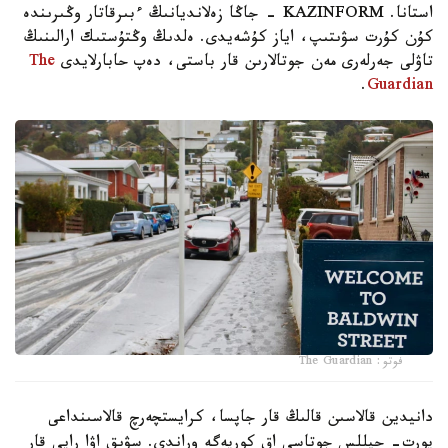
استانا. KAZINFORM - جاڭا زەلانديانىڭ ءبىرقاتار وڭىرىندە
كۇن كۇرت سۋىتىپ، اياز كۇشەيدى. ەلدىڭ وڭتۇستىك ارالىنىڭ
تاۋلى جەرلەرى مەن جوتالارىن قار باستى، دەپ حابارلايدى
The
.
Guardian
فوتو: The Guardian
دانيدين قالاسىن قالىڭ قار جاپسا، كرايستچەرچ قالاسىنداعى
پورت- حيللس جوتاسى اق كورپەگە وراندى. سۋىق اۋا رايى قار