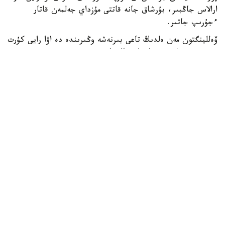
ارالاس جاڭبىر، بۇرشاق جانە قاتتى مۇزداي جەلمەن قاتار
ءجۇرىپ جاتىر.
ۆەللينگتون مەن ەلدىڭ تاعى بىرنەشە وڭىرىندە دە اۋا رايى كۇرت
سۋىتىپ، قولايسىز جاعداي قالىپتاستى.
جاڭا زەلانديانىڭ مەتەورولوگيالىق قىزمەتى تۇندە اۋا
تەمپەراتۋراسى ودان ءارى تومەندەيتىنىن ەسكەرتتى. سونىڭ
سالدارىنان قاتتى ۇسىك بولىپ، جولداردا كوكتايعاقتىڭ پايدا
بولۋ قاۋپى جوعارى.