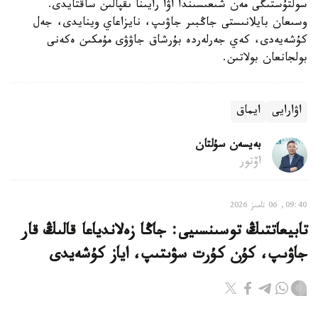
سولتۇستىگى مەن شىعىسىندا اۋا رايىنا ىقپالىن ساقتايدى.
وسىعان بايلانىستى جاڭبىر جاۋىپ، نايزاعاي وينايدى، جەل
كۇشەيەدى، كەي جەرلەردە بۇرشاق جاۋۋى مۇمكىن ەكەنى
بولجانعان بولاتىن.
اۋارايى
ايماق
بەيسەن سۇلتان
اۆتور
09:40, 06 تامىز 2026
تابيعاتتىڭ توسىنسىيى: جاڭا زەلاندياعا قالىڭ قار
جاۋىپ، كۇن كۇرت سۋىتىپ، اياز كۇشەيدى