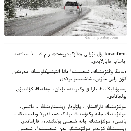
Фото: pixabay.com
kazinform بۇل تۋرالى «قازگيدرومەت» ر م ك- عا سىلتەمە
جاساپ حابارلايدى.
ەلدىڭ وڭتۇستىك-شىعىسىندا عانا انتيتسيكلوننىڭ اسەرىنەن
كۇن رايى جاۋىن-شاشىنسىز بولادى.
رەسپۋبليكانىڭ بارلىق وڭىرىندە تۇمان، جەلدىڭ كۇشەيۋى
بولجانادى.
سولتۇستىك قازاقستان، پاۆلودار وبلىستارىنىڭ - باتىس،
سولتۇستىك جانە وڭتۇستىك بولىگىندە، اقمولا وبلىسىنىڭ -
باتىس، سولتۇستىك جانە شىعىس بولىگىندە، قاراعاندى
وبلىسىنىڭ كۇندىز سولتۇستىگى مەن شىعىسىندا، شىعىس