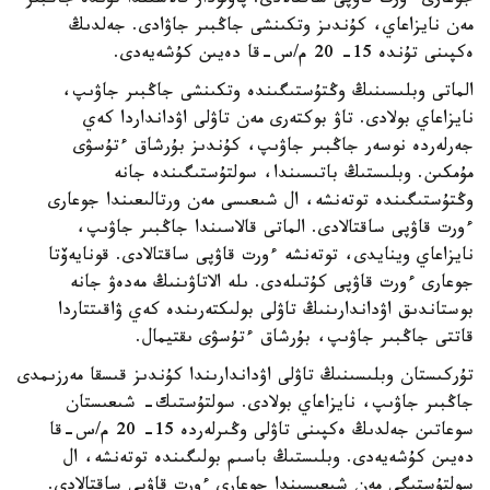
جوعارى ءورت قاۋپى ساقتالادى. پاۆلودار قالاسىندا تۇندە جاڭبىر
مەن نايزاعاي، كۇندىز وتكىنشى جاڭبىر جاۋادى. جەلدىڭ
ەكپىنى تۇندە 15- 20 م/س-قا دەيىن كۇشەيەدى.
الماتى وبلىسىنىڭ وڭتۇستىگىندە وتكىنشى جاڭبىر جاۋىپ،
نايزاعاي بولادى. تاۋ بوكتەرى مەن تاۋلى اۋدانداردا كەي
جەرلەردە نوسەر جاڭبىر جاۋىپ، كۇندىز بۇرشاق ءتۇسۋى
مۇمكىن. وبلىستىڭ باتىسىندا، سولتۇستىگىندە جانە
وڭتۇستىگىندە توتەنشە، ال شىعىسى مەن ورتالىعىندا جوعارى
ءورت قاۋپى ساقتالادى. الماتى قالاسىندا جاڭبىر جاۋىپ،
نايزاعاي وينايدى، توتەنشە ءورت قاۋپى ساقتالادى. قونايەۆتا
جوعارى ءورت قاۋپى كۇتىلەدى. ىلە الاتاۋىنىڭ مەدەۋ جانە
بوستاندىق اۋداندارىنىڭ تاۋلى بولىكتەرىندە كەي ۋاقىتتاردا
قاتتى جاڭبىر جاۋىپ، بۇرشاق ءتۇسۋى ىقتيمال.
تۇركىستان وبلىسىنىڭ تاۋلى اۋداندارىندا كۇندىز قىسقا مەرزىمدى
جاڭبىر جاۋىپ، نايزاعاي بولادى. سولتۇستىك- شىعىستان
سوعاتىن جەلدىڭ ەكپىنى تاۋلى وڭىرلەردە 15- 20 م/س-قا
دەيىن كۇشەيەدى. وبلىستىڭ باسىم بولىگىندە توتەنشە، ال
سولتۇستىگى مەن شىعىسىندا جوعارى ءورت قاۋپى ساقتالادى.