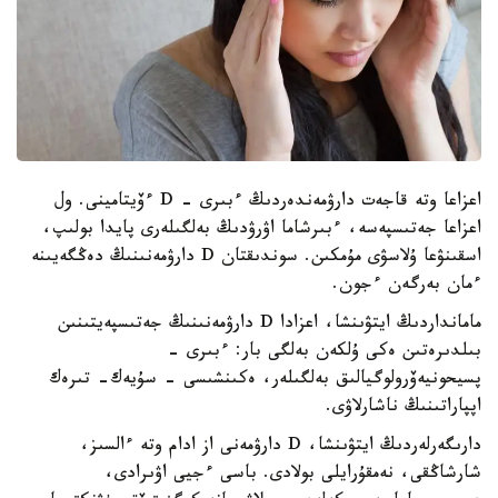
اعزاعا وتە قاجەت دارۋمەندەردىڭ ءبىرى - D ءۆيتامينى. ول
اعزاعا جەتىسپەسە، ءبىرشاما اۋرۋدىڭ بەلگىلەرى پايدا بولىپ،
اسقىنۋعا ۇلاسۋى مۇمكىن. سوندىقتان D دارۋمەنىنىڭ دەڭگەيىنە
ءمان بەرگەن ءجون.
مامانداردىڭ ايتۋىنشا، اعزادا D دارۋمەنىنىڭ جەتىسپەيتىنىن
بىلدىرەتىن ەكى ۇلكەن بەلگى بار: ءبىرى -
پسيحونيەۆرولوگيالىق بەلگىلەر، ەكىنشىسى - سۇيەك- تىرەك
اپپاراتىنىڭ ناشارلاۋى.
دارىگەرلەردىڭ ايتۋىنشا، D دارۋمەنى از ادام وتە ءالسىز،
شارشاڭقى، نەمقۇرايلى بولادى. باسى ءجيى اۋىرادى،