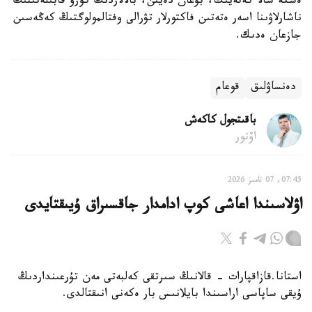
ەسكە سالا كەتەيىك، بۇعان دەيىن، بالالاردىڭ كورۋ قابىلەتىنىڭ
ناشارلاۋىنا اسەر ەتەتىن فاكتورلار تۋرالى وفتالمولوگتىڭ كەڭەسىن
جازعان ەدىك.
دەنساۋلىق
قوعام
باقىتجول كاكەش
اۆتور
07:45, 07 تامىز 2026
اۋلاسىندا اعاشى كوپ ادامدار جاقسىراق ۇيىقتايدى
استانا.قازاقپارات - قالانىڭ سىرتقى كەلبەتى مەن تۇرعىنداردىڭ
ۇيقى ساپاسى اراسىندا بايلانىس بار ەكەنى انىقتالدى.