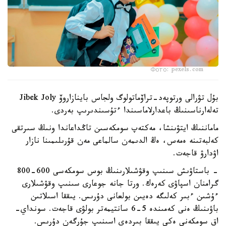
Фото: pexels.com
بۇل تۋرالى ورتوپەد-تراۆماتولوگ ولجاس باينازاروۆ Jibek Joly
تەلەارناسىنىڭ باعدارلاماسىندا ءتۇسىندىرىپ بەردى.
ماماننىڭ ايتۋىنشا، مەكتەپ سومكەسىن تاڭداعاندا ونىڭ سىرتقى
كەلبەتىنە ەمەس، ەڭ الدىمەن سالماعى مەن قۇرىلىمىنا نازار
اۋدارۋ قاجەت.
- باستاۋىش سىنىپ وقۋشىلارىنىڭ بوس سومكەسى 600-800
گرامنان اسپاۋى كەرەك. ورتا جانە جوعارى سىنىپ وقۋشىلارى
ءۇشىن ءبىر كەلىگە دەيىن بولعانى دۇرىس. يىققا اسىلاتىن
باۋىنىڭ ەنى كەمىندە 5-6 سانتيمەتر بولۋى قاجەت. سونداي-
اق سومكەنى ەكى يىققا بىردەي اسىنىپ جۇرگەن دۇرىس.