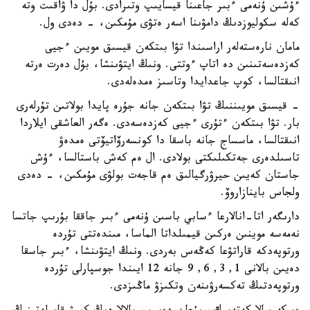
ءۇشىن ۇنەمى ءبىر جاعىنا قيسايىپ وتىرادى. بۇل دا ۋاقىت وتە
كەلە سكوليوزدىڭ دامۋىنا اسەر ەتۋى مۇمكىن، - دەدى ول.
مامان نارەستەلەر اراسىندا تۋا بىتكەن قيسىق مويىن ءجيى
كەزدەسەتىنىن دە اتاپ ءوتتى. ونىڭ ايتۋىنشا، بۇل دەرت ەرتە
انىقتالسا، كوپ جاعدايدا وتاسىز ەمدەلەدى.
- قيسىق مويىننىڭ تۋا بىتكەن جانە جۇرە پايدا بولاتىن تۇرلەرى
بار. تۋا بىتكەن ءتۇرى ءجيى كەزدەسەدى. ەگەر العاشقى ايلاردا
انىقتالسا، ماسساج جانە باسقا دا كونسەرۆاتيۆتى ەمدەۋ
تاسىلدەرى جەتكىلىكتى بولادى. ال ەم كەش باستالسا، ءۇش
جاستان كەيىن حيرۋرگيالىق ەم قاجەت بولۋى مۇمكىن، - دەدى
ولجاس باينازاروۆ.
دارىگەر اتا-انالارعا ءسابي باسىن ۇنەمى ءبىر جاققا بۇرىپ جاتسا
نەمەسە موينىن ەركىن قيمىلداتا الماسا، مىندەتتى تۇردە
ورتوپەدكە قاراتۋعا كەڭەس بەردى. ونىڭ ايتۋىنشا، ءبىر جاسقا
دەيىن بالانى 1, 3, 6, 9 جانە 12 ايىندا جوسپارلى تۇردە
ورتوپەدتىڭ تەكسەرۋىنەن وتكىزۋ ماڭىزدى.