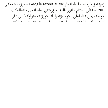
زەرتتەۋ بارىسىندا ماماندار Google Street View سەرۆيسىندەگى
200 مىڭنان استام پانورامالىق سۋرەتتى جاساندى ينتەللەكت
كومەگىمەن تالداعان. كومپيۋتەرلىك كورۋ تەحنولوگياسى ءار
كوشەدەگى اعاشتار، عيماراتتار، جولدار، تروتۋارلار، كولىكتەر،
جاياۋ جۇرگىنشىلەر جانە باسقا دا قالالىق ينفراقۇرىلىم
ەلەمەنتتەرىن اۆتوماتتى تۇردە انىقتاعان.
كەيىن بۇل مالىمەتتەر توكيودا كوپقاباتتى ۇيلەردىڭ تومەنگى
قاباتتارىندا تۇراتىن 1089 جۇمىس ىستەيتىن تۇرعىننىڭ ۇيقى
تۋرالى دەرەكتەرىمەن سالىستىرىلدى. زەرتتەۋشىلەر ءدال وسى
تۇرعىندار كوشەنىڭ سىرتقى ورتاسىمەن كوبىرەك بايلانىستا
بولادى دەپ ەسەپتەگەن.
زەرتتەۋ ناتيجەسى بويىنشا، كوشەلەردە جاسىل جەلەك پەن
اعاشتار نەعۇرلىم كوپ بولسا، تۇرعىنداردىڭ ۇيقىسى سوعۇرلىم
ۇزاق بولعان. سونداي-اق ءوز اۋدانىن قاۋىپسىز دەپ سانايتىن
ادامداردىڭ دا جاقسىراق ۇيىقتايتىنى انىقتالعان. قىزىقتى
تۇجىرىمداردىڭ ءبىرى - بيىك عيماراتتار قورشاعان كوشەلەردە
تۇراتىن ادامدار اراسىندا ۇيقىسىزدىقتىڭ سيرەك كەزدەسۋى.