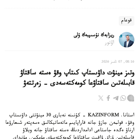
قوعام
ريزابەك نۇسىپبەك ۇلى
اۆتور
08:16, 07 تامىز 2026
وتىز مينۋت داۋىستاپ كىتاپ وقۋ ەستە ساقتاۋ
قابىلەتىن ساقتاۋعا كومەكتەسەدى - زەرتتەۋ
استانا. KAZINFORM - كۇنىنە نەبارى 30 مينۋتتى داۋىستاپ
وقۋ، قولمەن جازۋ جانە قاراپايىم ماتەماتيكالىق ەسەپتەر شىعارۋعا
ارناۋ ەگدە جاستاعى ادامداردىڭ ەستە ساقتاۋ جانە ويلاۋ
قابىلەتىن ۇزاق ۋاقىت ساقتاۋعا كومەكتەسۋى مۇمكىن. مۇنداي