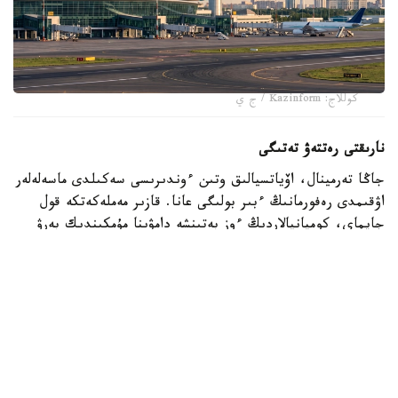
كوللاج: Kazinform / ج ي
نارىقتى رەتتەۋ تەتىگى
جاڭا تەرمينال، اۆياتسيالىق وتىن ءوندىرىسى سەكىلدى ماسەلەلەر
اۋقىمدى رەفورمانىڭ ءبىر بولىگى عانا. قازىر مەملەكەتكە قول
جايماي، كومپانيالاردىڭ ءوز بەتىنشە دامۋىنا مۇمكىندىك بەرۋ
ودان دا ماڭىزدى بولىپ تۇر. VietJet Qazaqstan
كومپانياسىنىڭ باسقارما ءتوراعاسى ادىلبەك ومىراليەۆتىڭ
ايتۋىنشا، وتاندىق نارىق مۇنداي تاۋەكەلگە دايىن.
- قازاقستان شەكاراسىنان 500 شاقىرىم راديۋستا شامامەن 80
ميلليون ادام تۇرادى. اۆياتسيا ءۇشىن اتالعان كورسەتكىش -
نەبارى جارتى ساعاتتىق ۇشۋ قاشىقتىعىن بىلدىرەدى. الايدا وسى
مۇمكىندىكتى تولىق پايدالانىلىپ وتىرعان جوقپىز، - دەدى ول.