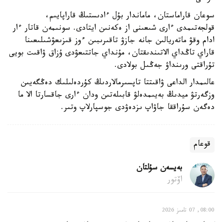
سوعان قاراماستان، ماماندار بۇل ءادىستىڭ قاراپايىم،
قولجەتىمدى ءارى شىعىنى از ەكەنىن ايتادى. سونىمەن قاتار ءار
ادام وقۋ ماتەريالىن جانە جازۋ تاقىرىبىن ءوز قىزىعۋشىلىعىنا
قاراي تاڭداي الاتىندىقتان، مۇنداي جاتتىعۋدى ۇزاق ۋاقىت بويى
تۇراقتى ورىنداۋ جەڭىل بولادى.
عالىمدار الداعى ۋاقىتتا تاپسىرمالاردىڭ كۇردەلىلىك دەڭگەيىن
وزگەرتۋ ميدىڭ بەيىمدەلۋ قابىلەتىن ودان ءارى جاقسارتا الا ما
دەگەن سۇراققا جاۋاپ ىزدەۋدى جوسپارلاپ وتىر.
قوعام
بەيسەن سۇلتان
اۆتور
08:00, 07 تامىز 2026