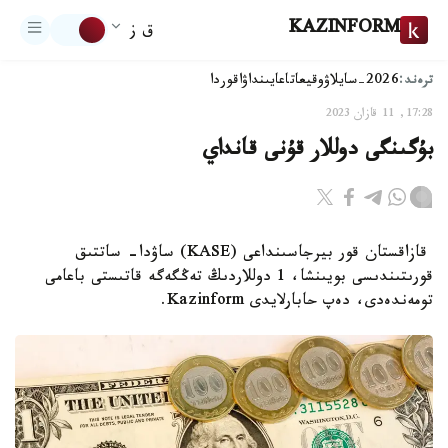
KAZINFORM
ق ز
ترەند:
2026-سايلاۋ
وقيعا
تاعايىنداۋ
اقوردا
17:28, 11 قازان 2023
بۇگىنگى دوللار قۇنى قانداي
قازاقستان قور بيرجاسىنداعى (KASE) ساۋدا- ساتتىق
قورىتىندىسى بويىنشا، 1 دوللاردىڭ تەڭگەگە قاتىستى باعامى
تومەندەدى، دەپ حابارلايدى Kazinform.