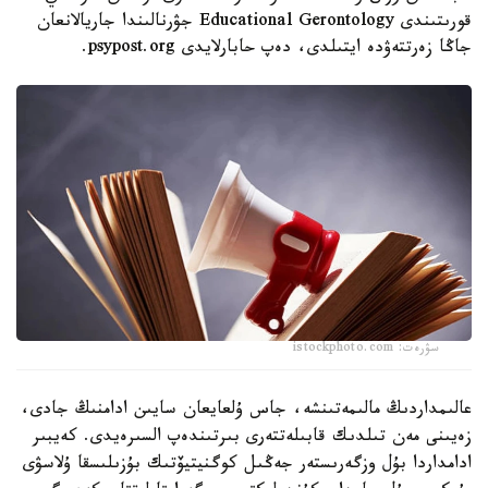
قورىتىندى Educational Gerontology جۋرنالىندا جاريالانعان
جاڭا زەرتتەۋدە ايتىلدى، دەپ حابارلايدى psypost.org.
سۋرەت: istockphoto.com
عالىمداردىڭ مالىمەتىنشە، جاس ۇلعايعان سايىن ادامنىڭ جادى،
زەيىنى مەن تىلدىك قابىلەتتەرى بىرتىندەپ السىرەيدى. كەيبىر
ادامداردا بۇل وزگەرىستەر جەڭىل كوگنيتيۆتىك بۇزىلىسقا ۇلاسۋى