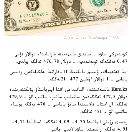
Фото: Фото: "ҚазАқпарат" ХАА
كۇندىزگى ساۋدا- ساتتىق مالىمەتىنە قاراعاندا، دوللار قۇنى
0,47 تەڭگەگە تومەندەپ، 1 دوللار 476,78 تەڭگە بولدى.
ايتا كەتەيىك، ۇلتتىق بانكتىڭ 11-قازانعا بەلگىلەگەن رەسمي
باعامى - 1 دوللار ءۇشىن 477, 21تەڭگە.
Kurs.kz مالىمەتىنشە، الماتىداعى اقشا ايىرباستاۋ پۋنكتتەرىندە
دوللار 477,3 تەڭگەدەن ساتىلىپ جاتىر، ساتىپ الۋ - 479,9
تەڭگە. ال استانا قالاسىندا ساتۋ باعاسى - 476 تەڭگە بولسا،
ساتىپ الۋ - 481 تەڭگە.
رەسەي رۋبلى الماتىدا 4,75- 4,09 تەڭگە، استانادا 4,71-
4,91 تەڭگە ارالىعىندا ساۋدالانىپ جاتىر.