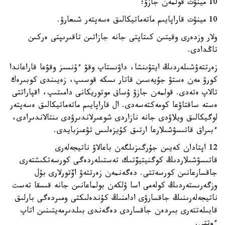
10 مينۋت قولمەن جازۋ؛
10 مينۋت قاراپايىم ماتەماتيكالىق ەسەپتەر شىعارۋ.
ولار وزدەرى وقيتىن كىتاپتى جانە جازاتىن تاقىرىپتى ەركىن
تاڭدادى.
زەرتتەۋشىلەردىڭ ايتۋىنشا، داۋىستاپ وقۋ ءۇنسىز وقۋعا قاراعاندا
كورۋ مەن ەستۋ جۇيەسىن قاتار ىسكە قوسىپ، زەيىندى كوبىرەك
تالاپ ەتەدى. قولمەن جازۋ ۇساق موتوريكانى دامىتىپ، اقپاراتتى
ەستە ساقتاۋعا كومەكتەسەدى. ال قاراپايىم ماتەماتيكالىق ەسەپتەر
لوگيكالىق ويلاۋدى جانە نازاردى شوعىرلاندىرۋدى ىنتالاندىرادى،
ءبىراق قاتىسۋشىلارعا ارتىق كۇيزەلىس تۋعىزبايدى.
12 اپتادان كەيىن جۇرگىزىلگەن باعالاۋ ناتيجەلەرى
قاتىسۋشىلاردىڭ كوگنيتيۆتىك تەستىلەردەگى كورسەتكىشتەرى
جاقسارعانىن كورسەتتى. دەگەنمەن زەرتتەۋ اۆتورلارى بۇل
وزگەرىستەردىڭ كولەمى اسا ۇلكەن بولماعانىن جانە قىسقا تەست
ناتيجەلەرىنىڭ جاقسارۋى ادامنىڭ كۇندەلىكتى ومىردەگى بارلىق
قابىلەتتەرى بىردەن جاقساردى دەگەندى بىلدىرمەيتىنىن اتاپ
ءوتتى.