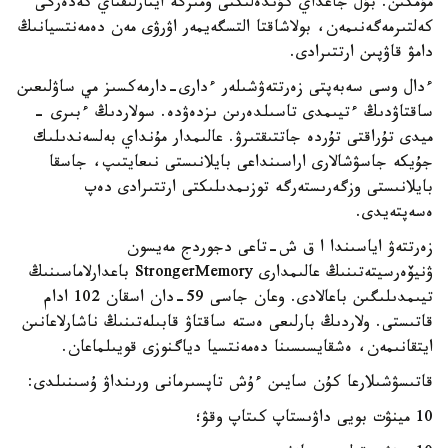
مۇمكىن. بۇل جاعداي كۇندەلىكتى ومىرگە ايتارلىقتاي كەدەرگى
كەلتىرمەگەنىمەن، بولاشاقتا التسگەيمەر اۋرۋى مەن دەمەنتسيانىڭ
دامۋ قاۋپىن ارتتىرادى.
ءدال وسى سەبەپتى زەرتتەۋشىلەر ءدارى-دارمەكسىز مي ساۋلىعىن
ساقتاۋدىڭ ءتيىمدى تاسىلدەرىن ىزدەۋدە. سولاردىڭ ءبىرى -
ميدى تۇراقتى تۇردە جاتتىقتىرۋ. عالىمدار مۇنداي بەلسەندىلىك
جۇيكە جاسۋشالارى اراسىنداعى بايلانىستى نىعايتىپ، جاسقا
بايلانىستى وزگەرىستەرگە توزىمدىلىكتى ارتتىرادى دەپ
ەسەپتەيدى.
زەرتتەۋ اياسىندا ا ق ش-تاعى دجوردج مەيسون
ۋنيۆەرسيتەتىنىڭ عالىمدارى StrongerMemory باعدارلاماسىنىڭ
تيىمدىلىگىن باعالادى. وعان جاسى 59-دان اسقان 102 ادام
قاتىستى. ولاردىڭ بارلىعى ەستە ساقتاۋ قابىلەتىنىڭ ناشارلاعانىن
ايتقانىمەن، ەشقايسىسىنا دەمەنتسيا دياگنوزى قويىلماعان.
قاتىسۋشىلارعا كۇن سايىن ءۇش تاپسىرمانى ورىنداۋ ۇسىنىلدى:
10 مينۋت بويى داۋىستاپ كىتاپ وقۋ؛