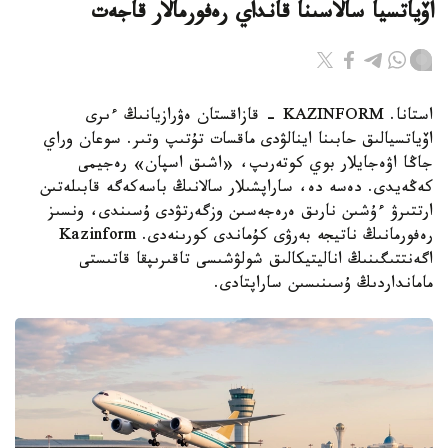
اۆياتسيا سالاسىنا قانداي رەفورمالار قاجەت
استانا. KAZINFORM - قازاقستان ەۋرازيانىڭ ءىرى
اۆياتسيالىق حابىنا اينالۋدى ماقسات تۇتىپ وتىر. سوعان وراي
جاڭا اۋەجايلار بوي كوتەرىپ، «اشىق اسپان» رەجيمى
كەڭەيدى. دەسە دە، ساراپشىلار سالانىڭ باسەكەگە قابىلەتىن
ارتتىرۋ ءۇشىن نارىق ەرەجەسىن وزگەرتۋدى ۇسىندى، ونسىز
رەفورمانىڭ ناتيجە بەرۋى كۇماندى كورىنەدى. Kazinform
اگەنتتىگىنىڭ اناليتيكالىق شولۋشىسى تاقىرىپقا قاتىستى
مامانداردىڭ ۇسىنىسىن ساراپتادى.